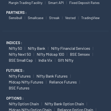
Margin Trading Facility
Smart API
Fixed Deposit Rates
PARTNERS :
Sensibull
Smallcase
Streak
Vested
TradingView
INDICES :
Nifty 50
Nifty Bank
Nifty Financial Services
Nifty Next 50
Nifty Midcap 100
BSE Sensex
BSE Small Cap
India Vix
Gift Nifty
FUTURES :
Nifty Futures
Nifty Bank Futures
Midcap Nifty Futures
Reliance Futures
BSE Futures
OPTIONS :
Nifty Option Chain
Nifty Bank Option Chain
Midcap Nifty Option Chain
Reliance Option Chain