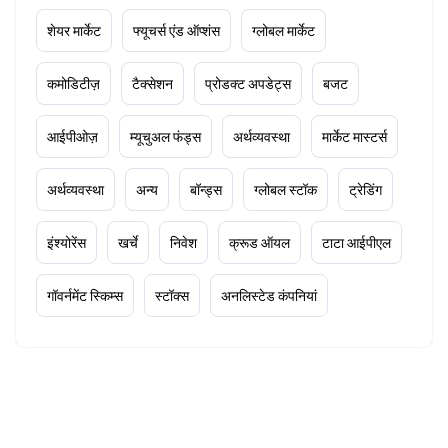
शेयर मार्केट
फ्यूचर्स एंड ऑप्शंस
ग्लोबल मार्केट
कमोडिटीज़
टैक्सेशन
प्रोडक्ट अपडेट्स
बजट
आईपीओज़
म्यूचुअल फंड्स
अर्थव्यवस्था
मार्केट मास्टर्स
अर्थव्यवस्था
अन्य
बॉन्ड्स
ग्लोबल स्टॉक
ट्रेडिंग
इंश्योरेंस
खर्चे
निवेश
क्रूड ऑयल
टाटा आईपीएल
गॉवर्नमेंट स्किम्स
स्टॉक्स
अनलिस्टेड कंपनियां