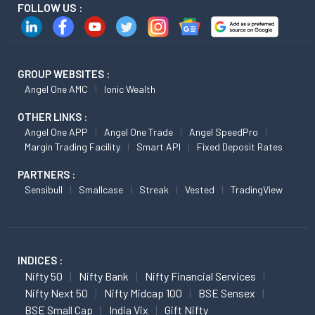
FOLLOW US :
GROUP WEBSITES :
Angel One AMC
Ionic Wealth
OTHER LINKS :
Angel One APP
Angel One Trade
Angel SpeedPro
Margin Trading Facility
Smart API
Fixed Deposit Rates
PARTNERS :
Sensibull
Smallcase
Streak
Vested
TradingView
INDICES :
Nifty 50
Nifty Bank
Nifty Financial Services
Nifty Next 50
Nifty Midcap 100
BSE Sensex
BSE Small Cap
India Vix
Gift Nifty