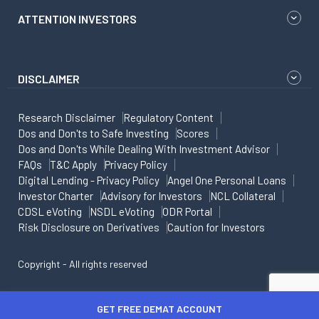
ATTENTION INVESTORS
DISCLAIMER
Research Disclaimer
Regulatory Content
Dos and Don'ts to Safe Investing
Scores
Dos and Don'ts While Dealing With Investment Advisor
FAQs
T&C Apply
Privacy Policy
Digital Lending - Privacy Policy
Angel One Personal Loans
Investor Charter
Advisory for Investors
NCL Collateral
CDSL eVoting
NSDL eVoting
ODR Portal
Risk Disclosure on Derivatives
Caution for Investors
Copyright - All rights reserved
GET FREE DEMAT ACCOUNT