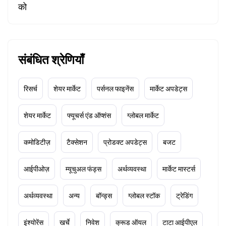
को
संबंधित श्रेणियाँ
रिसर्च
शेयर मार्केट
पर्सनल फाइनेंस
मार्केट अपडेट्स
शेयर मार्केट
फ्यूचर्स एंड ऑप्शंस
ग्लोबल मार्केट
कमोडिटीज़
टैक्सेशन
प्रोडक्ट अपडेट्स
बजट
आईपीओज़
म्यूचुअल फंड्स
अर्थव्यवस्था
मार्केट मास्टर्स
अर्थव्यवस्था
अन्य
बॉन्ड्स
ग्लोबल स्टॉक
ट्रेडिंग
इंश्योरेंस
खर्चे
निवेश
क्रूड ऑयल
टाटा आईपीएल