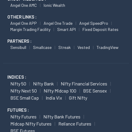
Angel One AMC
Ionic Wealth
OTHER LINKS :
Angel One APP
Angel One Trade
Angel SpeedPro
Margin Trading Facility
Smart API
Fixed Deposit Rates
PARTNERS :
Sensibull
Smallcase
Streak
Vested
TradingView
INDICES :
Nifty 50
Nifty Bank
Nifty Financial Services
Nifty Next 50
Nifty Midcap 100
BSE Sensex
BSE Small Cap
India Vix
Gift Nifty
FUTURES :
Nifty Futures
Nifty Bank Futures
Midcap Nifty Futures
Reliance Futures
BSE Futures