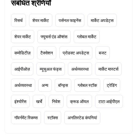
संबंधित श्रेणियाँ
रिसर्च
शेयर मार्केट
पर्सनल फाइनेंस
मार्केट अपडेट्स
शेयर मार्केट
फ्यूचर्स एंड ऑप्शंस
ग्लोबल मार्केट
कमोडिटीज़
टैक्सेशन
प्रोडक्ट अपडेट्स
बजट
आईपीओज़
म्यूचुअल फंड्स
अर्थव्यवस्था
मार्केट मास्टर्स
अर्थव्यवस्था
अन्य
बॉन्ड्स
ग्लोबल स्टॉक
ट्रेडिंग
इंश्योरेंस
खर्चे
निवेश
क्रूड ऑयल
टाटा आईपीएल
गॉवर्नमेंट स्किम्स
स्टॉक्स
अनलिस्टेड कंपनियां