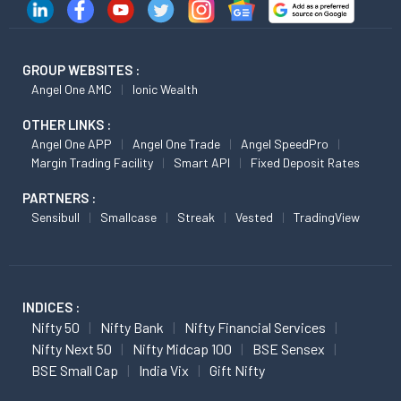
GROUP WEBSITES :
Angel One AMC
Ionic Wealth
OTHER LINKS :
Angel One APP
Angel One Trade
Angel SpeedPro
Margin Trading Facility
Smart API
Fixed Deposit Rates
PARTNERS :
Sensibull
Smallcase
Streak
Vested
TradingView
INDICES :
Nifty 50
Nifty Bank
Nifty Financial Services
Nifty Next 50
Nifty Midcap 100
BSE Sensex
BSE Small Cap
India Vix
Gift Nifty