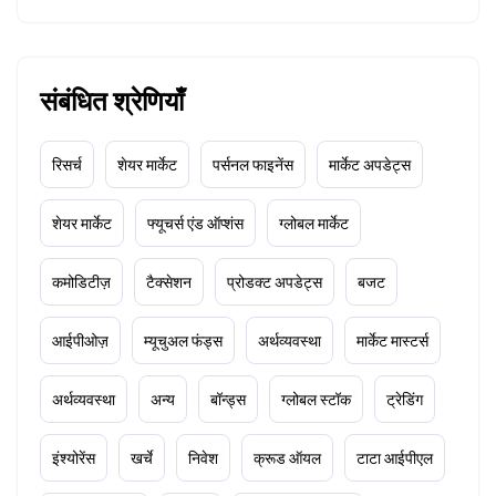
संबंधित श्रेणियाँ
रिसर्च
शेयर मार्केट
पर्सनल फाइनेंस
मार्केट अपडेट्स
शेयर मार्केट
फ्यूचर्स एंड ऑप्शंस
ग्लोबल मार्केट
कमोडिटीज़
टैक्सेशन
प्रोडक्ट अपडेट्स
बजट
आईपीओज़
म्यूचुअल फंड्स
अर्थव्यवस्था
मार्केट मास्टर्स
अर्थव्यवस्था
अन्य
बॉन्ड्स
ग्लोबल स्टॉक
ट्रेडिंग
इंश्योरेंस
खर्चे
निवेश
क्रूड ऑयल
टाटा आईपीएल