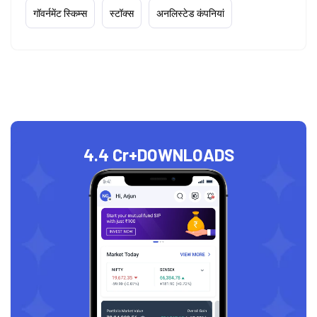
गॉवर्नमेंट स्किम्स
स्टॉक्स
अनलिस्टेड कंपनियां
4.4 Cr+
DOWNLOADS