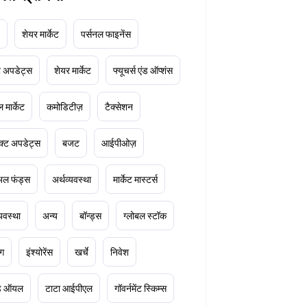
शेयर मार्केट
पर्सनल फाइनेंस
ेट अपडेट्स
शेयर मार्केट
फ्यूचर्स एंड ऑप्शंस
 मार्केट
कमोडिटीज़
टैक्सेशन
क्ट अपडेट्स
बजट
आईपीओज़
ुअल फंड्स
अर्थव्यवस्था
मार्केट मास्टर्स
्यवस्था
अन्य
बॉन्ड्स
ग्लोबल स्टॉक
ंग
इंश्योरेंस
खर्चे
निवेश
ूड ऑयल
टाटा आईपीएल
गॉवर्नमेंट स्किम्स