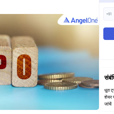
+91
संबं
धूत ट
शेयर 
जांचें