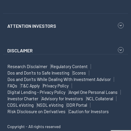
ATTENTION INVESTORS
DISCLAIMER
Research Disclaimer
Regulatory Content
Dos and Don'ts to Safe Investing
Scores
Dos and Don'ts While Dealing With Investment Advisor
FAQs
T&C Apply
Privacy Policy
Digital Lending - Privacy Policy
Angel One Personal Loans
Investor Charter
Advisory for Investors
NCL Collateral
CDSL eVoting
NSDL eVoting
ODR Portal
Risk Disclosure on Derivatives
Caution for Investors
Copyright - All rights reserved