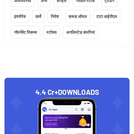
अर्थव्यवस्था
अन्य
बॉन्ड्स
ग्लोबल स्टॉक
ट्रेडिंग
इंश्योरेंस
खर्चे
निवेश
क्रूड ऑयल
टाटा आईपीएल
गॉवर्नमेंट स्किम्स
स्टॉक्स
अनलिस्टेड कंपनियां
4.4 Cr+
DOWNLOADS