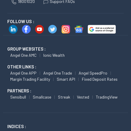
18001020
Support FAQs
FOLLOW US :
GROUP WEBSITES :
Angel One AMC
Ionic Wealth
OTHER LINKS :
Angel One APP
Angel One Trade
Angel SpeedPro
Margin Trading Facility
Smart API
Fixed Deposit Rates
PARTNERS :
Sensibull
Smallcase
Streak
Vested
TradingView
INDICES :