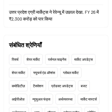
उत्तर प्रदेश एग्री मार्केट्स ने रेवेन्यू में उछाल देखा, FY 26 में
₹2,300 करोड़ को पार किया
संबंधित श्रेणियाँ
रिसर्च
शेयर मार्केट
पर्सनल फाइनेंस
मार्केट अपडेट्स
शेयर मार्केट
फ्यूचर्स एंड ऑप्शंस
ग्लोबल मार्केट
कमोडिटीज़
टैक्सेशन
प्रोडक्ट अपडेट्स
बजट
आईपीओज़
म्यूचुअल फंड्स
अर्थव्यवस्था
मार्केट मास्टर्स