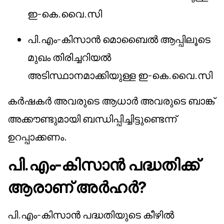
ഇ-കെ.വൈ.സി
പി.എം-കിസാൻ മൊബൈൽ ആപ്പിലൂടെ
മുഖം തിരിച്ചറിയൽ
അടിസ്ഥാനമാക്കിയുള്ള ഇ-കെ.വൈ.സി
കർഷകർ അവരുടെ ആധാർ അവരുടെ ബാങ്ക്
അക്കൗണ്ടുമായി ബന്ധിപ്പിച്ചിട്ടുണ്ടെന്ന്
ഉറപ്പാക്കണം.
പി.എം-കിസാൻ പദ്ധതിക്ക്
ആരാണ് അർഹർ?
പി.എം-കിസാൻ പദ്ധതിയുടെ കീഴിൽ