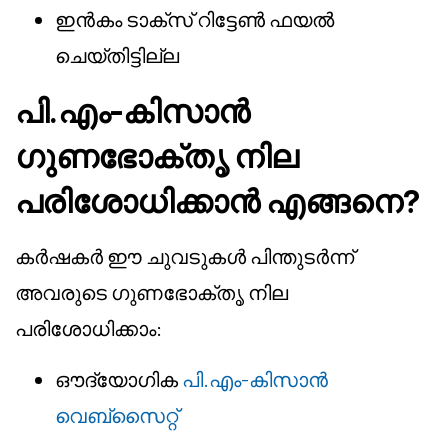
ഇൻകം ടാക്സ് റിട്ടേൺ ഫയൽ
ചെയ്തിട്ടില്ല
പി.എം-കിസാൻ
ഗുണഭോക്തൃ നില
പരിശോധിക്കാൻ എങ്ങനെ?
കർഷകർ ഈ ചുവടുകൾ പിന്തുടർന്ന്
അവരുടെ ഗുണഭോക്തൃ നില
പരിശോധിക്കാം:
ഔദ്യോഗിക
പി.എം-കിസാൻ
വെബ്സൈറ്റ്