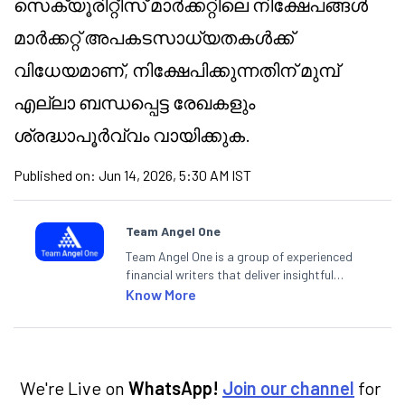
സെക്യൂരിറ്റീസ് മാർക്കറ്റിലെ നിക്ഷേപങ്ങൾ
മാർക്കറ്റ് അപകടസാധ്യതകൾക്ക്
വിധേയമാണ്, നിക്ഷേപിക്കുന്നതിന് മുമ്പ്
എല്ലാ ബന്ധപ്പെട്ട രേഖകളും
ശ്രദ്ധാപൂർവ്വം വായിക്കുക.
Published on:
Jun 14, 2026, 5:30 AM IST
Team Angel One
Team Angel One is a group of experienced
financial writers that deliver insightful
articles on the stock market, IPO, economy,
Know More
personal finance, commodities and related
categories.
We're Live on
WhatsApp!
Join our channel
for