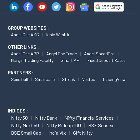
GROUP WEBSITES :
Angel One AMC
Ionic Wealth
OTHER LINKS :
Angel One APP
Angel One Trade
Angel SpeedPro
Margin Trading Facility
Smart API
Fixed Deposit Rates
PARTNERS :
Sensibull
Smallcase
Streak
Vested
TradingView
INDICES :
Nifty 50
Nifty Bank
Nifty Financial Services
Nifty Next 50
Nifty Midcap 100
BSE Sensex
BSE Small Cap
India Vix
Gift Nifty