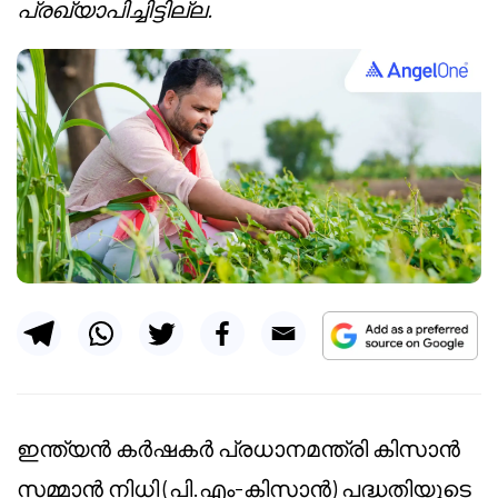
പ്രഖ്യാപിച്ചിട്ടില്ല.
ഇന്ത്യൻ കർഷകർ പ്രധാനമന്ത്രി കിസാൻ
സമ്മാൻ നിധി (പി.എം-കിസാൻ) പദ്ധതിയുടെ