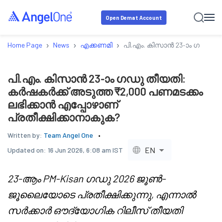
Open Demat Account
›
›
›
Home Page
News
എക്കണമി
പി.എം. കിസാൻ 23-ാം ഗഡു തീ
പി.എം. കിസാൻ 23-ാം ഗഡു തീയതി:
കർഷകർക്ക് അടുത്ത ₹2,000 പണമടക്കം
ലഭിക്കാൻ എപ്പോഴാണ്
പ്രതീക്ഷിക്കാനാകുക?
Written by:
Team Angel One
EN
Updated on:
16 Jun 2026, 6:08 am IST
23-ആം PM-Kisan ഗഡു 2026 ജൂൺ-
ജൂലൈയോടെ പ്രതീക്ഷിക്കുന്നു, എന്നാൽ
സർക്കാർ ഔദ്യോഗിക റിലീസ് തീയതി