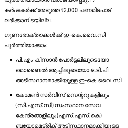
കർഷകർക്ക് അടുത്ത ₹2,000 പണമിടപാട്
ലഭിക്കാനിടയില്ല.
ഗുണഭോക്താക്കൾക്ക് ഇ-കെ.വൈ.സി
പൂർത്തിയാക്കാം:
പി.എം-കിസാൻ പോർട്ടലിലൂടെയോ
മൊബൈൽ ആപ്പിലൂടെയോ ഒ.ടി.പി
അടിസ്ഥാനമാക്കിയുള്ള ഇ-കെ.വൈ.സി
കോമൺ സർവീസ് സെന്ററുകളിലും
(സി.എസ്.സി) സംസ്ഥാന സേവ
കേന്ദ്രങ്ങളിലും (എസ്.എസ്.കെ)
ബയോമെട്രിക് അടിസ്ഥാനമാക്കിയുള്ള