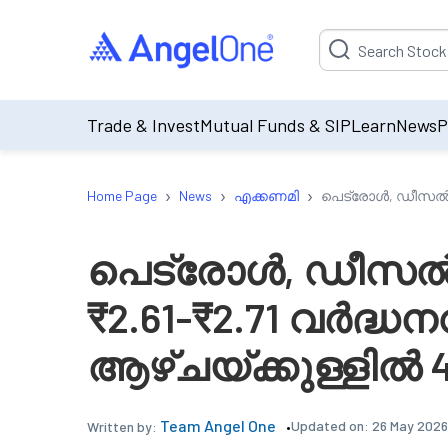
Suggestion will be p
Trade & Invest
Mutual Funds & SIP
Learn
News
P
›
›
›
Home Page
News
എക്കണമി
പെട്രോൾ, ഡീസൽ വില
പെട്രോൾ, ഡീസൽ വ
₹2.61-₹2.71 വർദ്ധനവ
ആഴ്ചയ്ക്കുള്ളിൽ 
Team Angel One
Updated on:
26 May 2026
Written by: