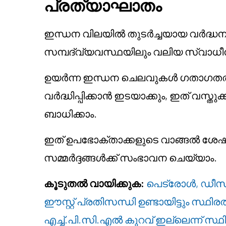
പ്രത്യാഘാതം
ഇന്ധന വിലയിൽ തുടർച്ചയായ വർദ്ധന
സമ്പദ്‌വ്യവസ്ഥയിലും വലിയ സ്വാധീനം 
ഉയർന്ന ഇന്ധന ചെലവുകൾ ഗതാഗതത്തി
വർദ്ധിപ്പിക്കാൻ ഇടയാക്കും, ഇത് വസ
ബാധിക്കാം.
ഇത് ഉപഭോക്താക്കളുടെ വാങ്ങൽ ശേഷിയ
സമ്മർദ്ദങ്ങൾക്ക് സംഭാവന ചെയ്യാം.
കൂടുതൽ വായിക്കുക:
പെട്രോൾ, ഡീസ
ഈസ്റ്റ് പ്രതിസന്ധി ഉണ്ടായിട്ടും സ്
എച്ച്.പി.സി.എൽ കുറവ് ഇല്ലെന്ന് സ്ഥിര