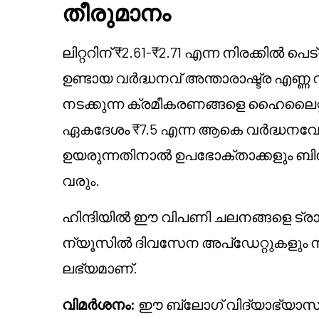
തീരുമാനം
ലിറ്ററിന് ₹2.61-₹2.71 എന്ന നിരക്ക
ഉണ്ടായ വർദ്ധനവ് അന്താരാഷ്ട്ര എണ്ണ വ
നടക്കുന്ന ക്രമീകരണങ്ങളെ ഹൈലൈറ്റ് ച
ഏകദേശം ₹7.5 എന്ന ആകെ വർദ്ധനവ
ഉയരുന്നതിനാൽ ഉപഭോക്താക്കളും ബിസ
വരും.
ഹിന്ദിയിൽ ഈ വിപണി ചലനങ്ങളെ ട
ന്യൂസിൽ ദിവസേന അപ്ഡേറ്റുകളും സമ
ലഭ്യമാണ്.
വിമർശനം:
ഈ ബ്ലോഗ് വിദ്യാഭ്യാസ 