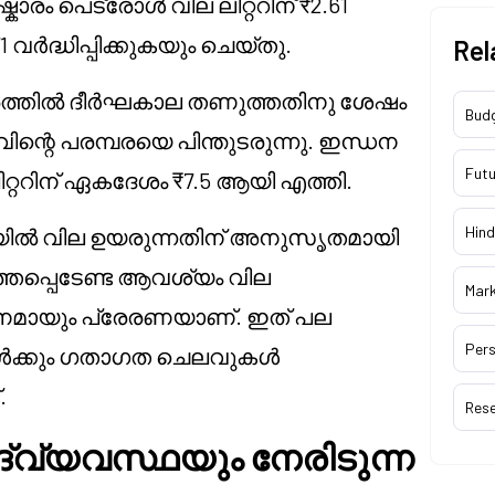
ാരം പെട്രോൾ വില ലിറ്ററിന് ₹2.61
1 വർദ്ധിപ്പിക്കുകയും ചെയ്തു.
Rel
രത്തിൽ ദീർഘകാല തണുത്തതിനു ശേഷം
Bud
വിന്റെ പരമ്പരയെ പിന്തുടരുന്നു. ഇന്ധന
Futu
്ററിന് ഏകദേശം ₹7.5 ആയി എത്തി.
Hind
ഓയിൽ വില ഉയരുന്നതിന് അനുസൃതമായി
്തപ്പെടേണ്ട ആവശ്യം വില
Mar
ാനമായും പ്രേരണയാണ്. ഇത് പല
Pers
ങ്ങൾക്കും ഗതാഗത ചെലവുകൾ
.
Res
്‌വ്യവസ്ഥയും നേരിടുന്ന