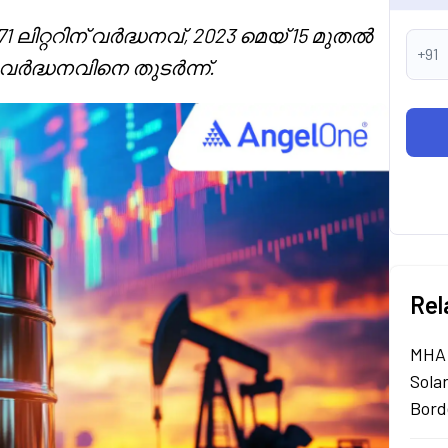
ിറ്ററിന് വർദ്ധനവ്, 2023 മെയ് 15 മുതൽ
+91
 വർദ്ധനവിനെ തുടർന്ന്.
Rel
MHA 
Sola
Bord