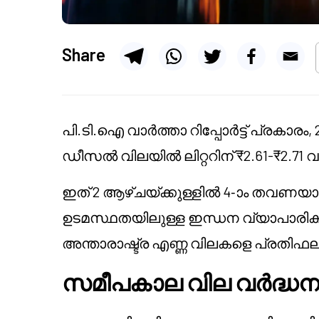
Share
പി.ടി.ഐ വാർത്താ റിപ്പോർട്ട് പ്രകാരം
ഡീസൽ വിലയിൽ ലിറ്ററിന് ₹2.61-₹2.71 വ
ഇത് 2 ആഴ്ചയ്ക്കുള്ളിൽ 4-ാം തവണയ
ഉടമസ്ഥതയിലുള്ള ഇന്ധന വ്യാപാരി
അന്താരാഷ്ട്ര എണ്ണ വിലകളെ പ്രതിഫലിപ്പ
സമീപകാല വില വർദ്ധനവ