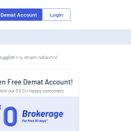
o the input field, the suggestion list will be updated as per the keyw
 Demat Account
Login
ക്കുള്ളിൽ 4-ാം തവണ വർദ്ധനവ്
n Free Demat Account!
Join our 3.5 Cr+ happy customers