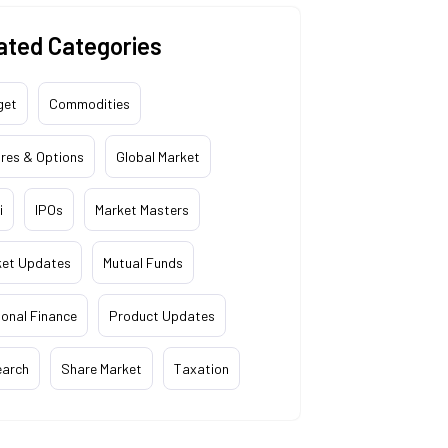
ated Categories
get
Commodities
res & Options
Global Market
i
IPOs
Market Masters
ket Updates
Mutual Funds
onal Finance
Product Updates
earch
Share Market
Taxation