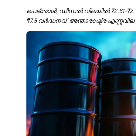
പെട്രോൾ, ഡീസൽ വിലയിൽ ₹2.61-₹2.71 ല
₹7.5 വർദ്ധനവ്, അന്താരാഷ്ട്ര എണ്ണവില