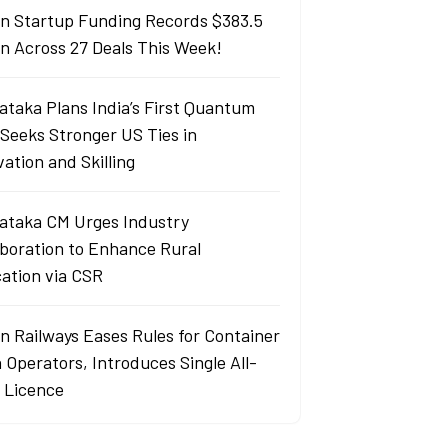
an Startup Funding Records $383.5
ion Across 27 Deals This Week!
ataka Plans India’s First Quantum
 Seeks Stronger US Ties in
ation and Skilling
ataka CM Urges Industry
aboration to Enhance Rural
ation via CSR
an Railways Eases Rules for Container
 Operators, Introduces Single All-
a Licence