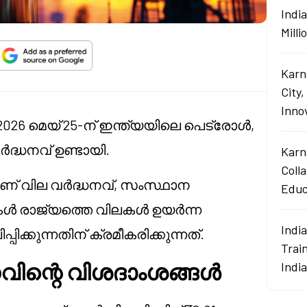
Indi
Mill
Karn
City,
Innov
, 2026 മെയ് 25-ന് ഇന്ത്യയിലെ പെട്രോൾ,
ർദ്ധനവ് ഉണ്ടായി.
Karn
Coll
ാണ് വില വർദ്ധനവ്, സംസ്ഥാന
Educ
കൾ രാജ്യത്തെ വിലകൾ ഉയർന്ന
Indi
ിക്കുന്നതിന് ക്രമീകരിക്കുന്നത്.
Train
ിന്റെ വിശദാംശങ്ങൾ
Indi