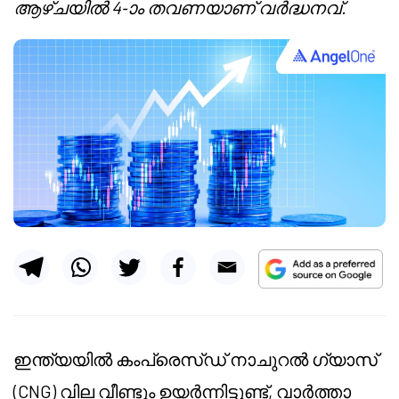
ആഴ്ചയിൽ 4-ാം തവണയാണ് വർദ്ധനവ്.
ഇന്ത്യയിൽ കംപ്രെസ്ഡ് നാചുറൽ ഗ്യാസ്
(CNG) വില വീണ്ടും ഉയർന്നിട്ടുണ്ട്, വാർത്താ