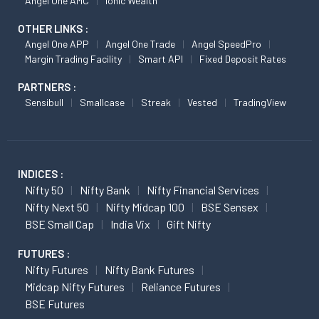
Angel One AMC
Ionic Wealth
OTHER LINKS :
Angel One APP
Angel One Trade
Angel SpeedPro
Margin Trading Facility
Smart API
Fixed Deposit Rates
PARTNERS :
Sensibull
Smallcase
Streak
Vested
TradingView
INDICES :
Nifty 50
Nifty Bank
Nifty Financial Services
Nifty Next 50
Nifty Midcap 100
BSE Sensex
BSE Small Cap
India Vix
Gift Nifty
FUTURES :
Nifty Futures
Nifty Bank Futures
Midcap Nifty Futures
Reliance Futures
BSE Futures