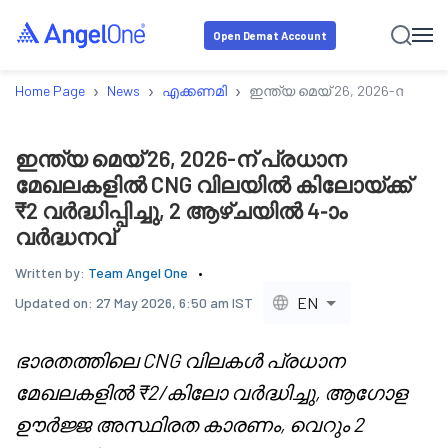
Open Demat Account
›
›
›
Home Page
News
എക്കണമി
ഇന്ത്യ മെയ് 26, 2026-ന് പ്ര
ഇന്ത്യ മെയ് 26, 2026-ന് പ്രധാന
മേഖലകളിൽ CNG വിലയിൽ കിലോയ്ക്ക്
₹2 വർദ്ധിപ്പിച്ചു, 2 ആഴ്ചയിൽ 4-ാം
വർദ്ധനവ്
Written by:
Team Angel One
EN
Updated on:
27 May 2026, 6:50 am IST
ഭാരതത്തിലെ CNG വിലകൾ പ്രധാന
മേഖലകളിൽ ₹2/കിലോ വർദ്ധിച്ചു, ആഗോള
ഊർജ്ജ അസ്ഥിരത കാരണം, വെറും 2