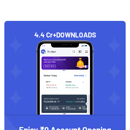
4.4 Cr+
DOWNLOADS
Enjoy ₹0 Account Opening