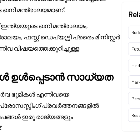
 ഖനി മന്ത്രാലയമാണ്.
Rel
്ച് ഇന്ത്യയുടെ ഖനി മന്ത്രാലയം,
Bud
ം, ഫസ്റ്റ് ഡെപ്യൂട്ടി പ്രൈം മിനിസ്റ്റർ
വ വിഷയത്തെക്കുറിച്ചുള്ള
Futu
Hind
കൾ ഉൾപ്പെടാൻ സാധ്യത
Mar
ൂർവ ഭൂമികൾ എന്നിവയെ
Pers
ിജ പ്രോസസ്സിംഗ് പ്രവർത്തനങ്ങളിൽ
Res
്ഷേപങ്ങൾ ഇരു രാജ്യങ്ങളും
.