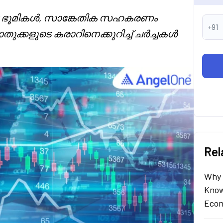
ർവ ഭൂമികൾ, സാങ്കേതിക സഹകരണം
+91
ക്കളുടെ കരാറിനെക്കുറിച്ച് ചർച്ചകൾ
Rel
Why 
Know
Econ