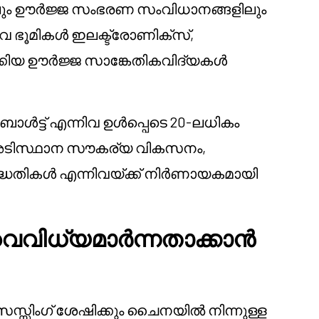
ളിലും ഊർജ്ജ സംഭരണ സംവിധാനങ്ങളിലും
 ഭൂമികൾ ഇലക്ട്രോണിക്സ്,
കിയ ഊർജ്ജ സാങ്കേതികവിദ്യകൾ
ബാൾട്ട് എന്നിവ ഉൾപ്പെടെ 20-ലധികം
 അടിസ്ഥാന സൗകര്യ വികസനം,
ദ്ധതികൾ എന്നിവയ്ക്ക് നിർണായകമായി
വിധ്യമാർന്നതാക്കാൻ
്സിംഗ് ശേഷിക്കും ചൈനയിൽ നിന്നുള്ള