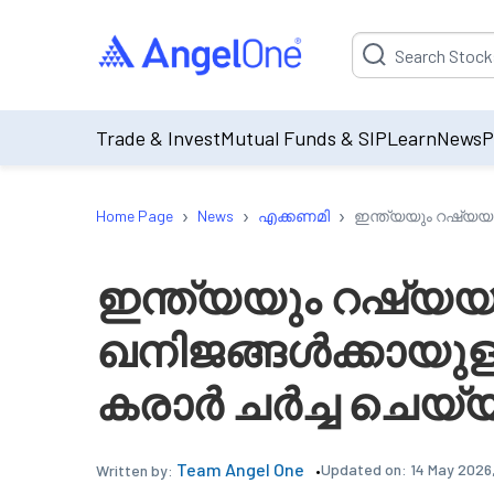
Suggestion will be p
Trade & Invest
Mutual Funds & SIP
Learn
News
P
›
›
›
Home Page
News
എക്കണമി
ഇന്ത്യയും റഷ്യയ
ഇന്ത്യയും റഷ്യ
ഖനിജങ്ങൾക്കായുള
കരാർ ചർച്ച ചെയ്യ
Team Angel One
Updated on:
14 May 2026
Written by: