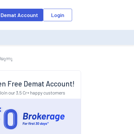
o the input field, the suggestion list will be updated as per the keyw
 Demat Account
Login
യുന്നു
n Free Demat Account!
Join our 3.5 Cr+ happy customers