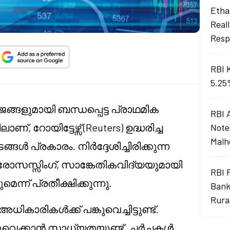
Ethan
Real
Resp
RBI 
5.25
ങളുമായി ബന്ധപ്പെട്ട പ്രാഥമിക
RBI 
ണ്, റോയിട്ടേഴ്സ് (Reuters) ഉദ്ധരിച്ച
Note
Malh
ങൾ പ്രകാരം. നിർദ്ദേശിച്ചിരിക്കുന്ന
ോസസ്സിംഗ്, സാങ്കേതികവിദ്യയുമായി
RBI 
്ന് പ്രതീക്ഷിക്കുന്നു.
Bank
Rura
കാരികൾക്ക് പങ്കുവെച്ചിട്ടുണ്ട്.
പുവെക്കാൻ സാധ്യതയുണ്ട്. ചർച്ചകൾ