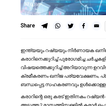
Share
ഇന്ത്യയും റഷ്യയും നിർണായക ഖനിജങ്
കരാറിനെക്കുറിച്ച് പുരോഗമിച്ച ചർച്ചകളിലാ
വിഷയത്തെക്കുറിച്ച് അറിയാവുന്ന ഉറവിടങ്
ക്രമീകരണം ഖനിജ പര്യവേക്ഷണം, പ്ര
ബന്ധപ്പെട്ട സഹകരണവും ഉൾക്കൊള്ളുമെന
കരാറിന്റെ ഒരു കരട് ഇതിനകം റഷ്യൻ അധി
അടുത്ത 2 മാസത്തിനുള്ളിൽ കരാർ ഒപ്