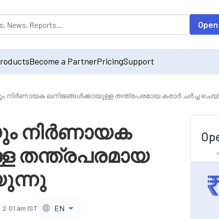
opulated by default on accessing the input field. On entering data int
Open
roducts
Become a Partner
Pricing
Support
ും നിർണായക ഖനിജങ്ങൾക്കായുള്ള തന്ത്രപരമായ കരാർ ചർച്ച ചെയ്
യും നിർണായക
Ope
്ള തന്ത്രപരമായ
ുന്നു
EN
, 2:01 am IST