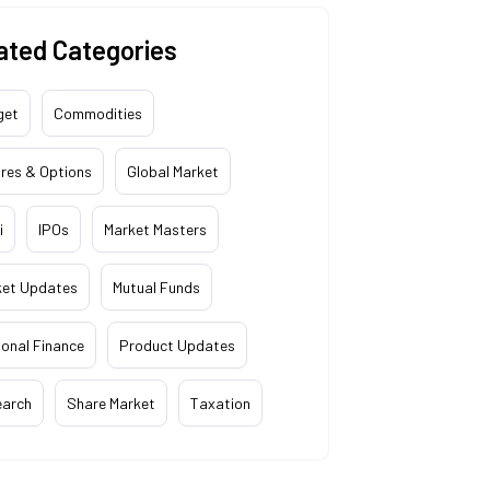
ated Categories
get
Commodities
res & Options
Global Market
i
IPOs
Market Masters
ket Updates
Mutual Funds
onal Finance
Product Updates
earch
Share Market
Taxation