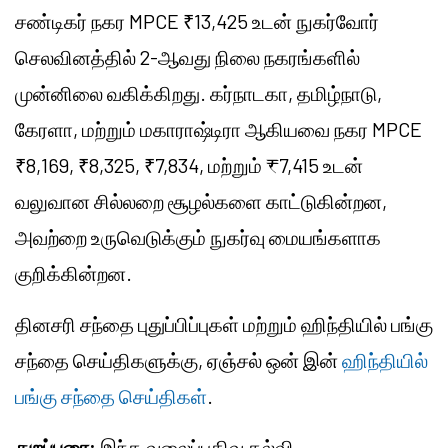
சண்டிகர் நகர MPCE ₹13,425 உடன் நுகர்வோர்
செலவினத்தில் 2-ஆவது நிலை நகரங்களில்
முன்னிலை வகிக்கிறது. கர்நாடகா, தமிழ்நாடு,
கேரளா, மற்றும் மகாராஷ்டிரா ஆகியவை நகர MPCE
₹8,169, ₹8,325, ₹7,834, மற்றும் ₹7,415 உடன்
வலுவான சில்லறை சூழல்களை காட்டுகின்றன,
அவற்றை உருவெடுக்கும் நுகர்வு மையங்களாக
குறிக்கின்றன.
தினசரி சந்தை புதுப்பிப்புகள் மற்றும் ஹிந்தியில் பங்கு
சந்தை செய்திகளுக்கு, ஏஞ்சல் ஒன் இன்
ஹிந்தியில்
பங்கு சந்தை செய்திகள்
.
துறப்புரை:
இந்த வலைப்பதிவு கல்வி