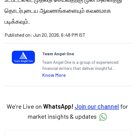
தொடர்புடைய ஆவணங்களையும் கவனமாக
படிக்கவும்.
Published on:
Jun 20, 2026, 6:48 PM IST
Team Angel One
Team Angel One is a group of experienced
financial writers that deliver insightful
articles on the stock market, IPO, economy,
Know More
personal finance, commodities and related
categories.
We're Live on
WhatsApp!
Join our channel
for
market insights & updates