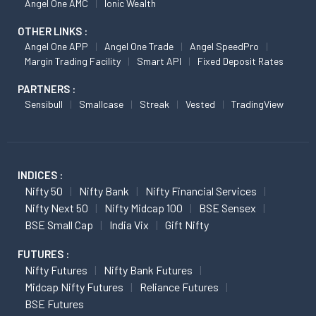
Angel One AMC
Ionic Wealth
OTHER LINKS :
Angel One APP
Angel One Trade
Angel SpeedPro
Margin Trading Facility
Smart API
Fixed Deposit Rates
PARTNERS :
Sensibull
Smallcase
Streak
Vested
TradingView
INDICES :
Nifty 50
Nifty Bank
Nifty Financial Services
Nifty Next 50
Nifty Midcap 100
BSE Sensex
BSE Small Cap
India Vix
Gift Nifty
FUTURES :
Nifty Futures
Nifty Bank Futures
Midcap Nifty Futures
Reliance Futures
BSE Futures