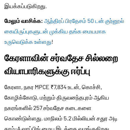
இயக்கப்படுகிறது.
மேலும் வாசிக்க:
ஆந்திரப் பிரதேசம் 50 டன் குர்னூல்
கையிருப்புகளுடன் முக்கிய தங்க மையமாக
உருவெடுக்க உள்ளது
!
கேரளாவின் சர்வதேச சில்லறை
வியாபாரிகளுக்கு ஈர்ப்பு
கேரளா, நகர MPCE ₹7,834 உடன், கொச்சி,
கோழிக்கோடு, மற்றும் திருவனந்தபுரம் ஆகிய
நகரங்களில் 257 சர்வதேச கடைகளை
கொண்டுள்ளது. மாநிலம் 5.2 மில்லியன் சதுர அடி
தரம்-A ஷாப்பிங் மைய இடத்தை வழங்குகிறது,