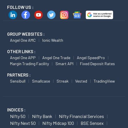
FOLLOW US :
GROUP WEBSITES :
Angel One AMC
Ionic Wealth
OTHER LINKS :
Angel One APP
Angel One Trade
Angel SpeedPro
Margin Trading Facility
Smart API
Fixed Deposit Rates
PARTNERS :
Sensibull
Smallcase
Streak
Vested
TradingView
INDICES :
Nifty 50
Nifty Bank
Nifty Financial Services
Nifty Next 50
Nifty Midcap 100
BSE Sensex