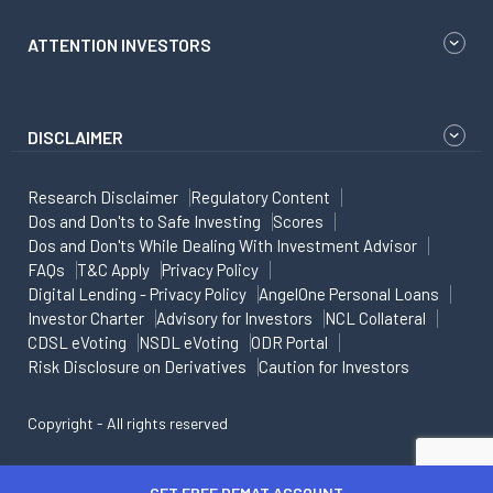
ATTENTION INVESTORS
DISCLAIMER
Research Disclaimer
Regulatory Content
Dos and Don'ts to Safe Investing
Scores
Dos and Don'ts While Dealing With Investment Advisor
FAQs
T&C Apply
Privacy Policy
Digital Lending - Privacy Policy
AngelOne Personal Loans
Investor Charter
Advisory for Investors
NCL Collateral
CDSL eVoting
NSDL eVoting
ODR Portal
Risk Disclosure on Derivatives
Caution for Investors
Copyright - All rights reserved
GET FREE DEMAT ACCOUNT