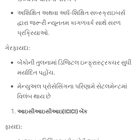
અશિક્ષિત અથવા અર્ધ-શિક્ષિત સબ્સ્ક્રાઇબર્સ
દ્વારા જરૂરી ન્યૂનતમ કાગળવર્ક સાથે સરળ
પ્રક્રિયાઓ.
ગેરફાયદા:
બેંકોની તુલનામાં ડિજિટલ ઇન્ફ્રાસ્ટ્રક્ચર સુધી
મર્યાદિત પહોંચ.
મેન્યુઅલ પ્રોસેસિંગના પરિણામે સેટલમેન્ટમાં
વિલંબ થાય છે
આઇસીઆઇસીઆઇ(ICICI) બેંક
ફાયદા: