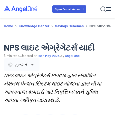
Open Demat Account
›
›
›
Home
Knowledge Center
Savings Schemes
NPS લાઇટ એગ્રેગે
NPS લાઇટ એગ્રેગેટર્સ યાદી
•
•
6
min read
Updated on
15th May, 2026
by
Angel One
ગુજરાતી
NPS લાઇટ એગ્રેગેટર્સ PFRDA દ્વારા સંચાલિત
નેશનલ પેન્શન સિસ્ટમ લાઇટ યોજના દ્વારા નીચા
આવકવાળા કામદારો માટે નિવૃત્તિ બચતને સુવિધા
આપતા અધિકૃત મધ્યસ્થ છે.