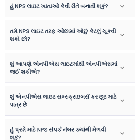
હું NPS લાઇટ ખાતાઓ કેવી રીતે બનાવી શકું?
તમે NPS લાઇટ તરફ ઓછામાં ઓછું કેટલું ચૂકવી
શકો છો?
શું આપણે એનપીએસ લાઇટમાંથી એનપીએસમાં
જઈ શકીએ?
શું એનપીએસ લાઇટ સબ્સ્ક્રાઇબર્સ કર છૂટ માટે
પાત્ર છે
હું પ્રશ્નો માટે NPS સંપર્ક નંબર ક્યાંથી મેળવી
શકું?