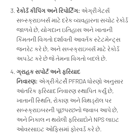
રેકોર્ડ કીપિંગ અને રિપોર્ટિંગ:
એગ્રીગેટર્સ
સબ્સ્ક્રાઇબર્સ માટે દરેક વ્યવહારના સચોટ રેકોર્ડ
જાળવે છે, યોગદાન ઇતિહાસ અને ખાતાની
કિંમતની વિગતો દર્શાવતી આવર્તક સ્ટેટમેન્ટ્સ
જનરેટ કરે છે, અને સબ્સ્ક્રાઇબર્સ માટે રેકોર્ડ
અપડેટ કરે છે જે તેમના વિગતો બદલે છે.
ગ્રાહક સપોર્ટ અને ફરિયાદ
નિવારણ:
એગ્રીગેટર્સે PFRDA ધોરણો અનુસાર
આંતરિક ફરિયાદ નિવારણ સ્થાપિત કર્યું છે,
ખાતાની સ્થિતિ, રોકાણ અને વિથડ્રૉલ પર
સબ્સ્ક્રાઇબરની પૂછપરછનો જવાબ આપે છે,
અને નિકાલ ન થયેલી ફરિયાદોને NPS લાઇટ
ઓવરસાઇટ ઓફિસમાં ફોરવર્ડ કરે છે.