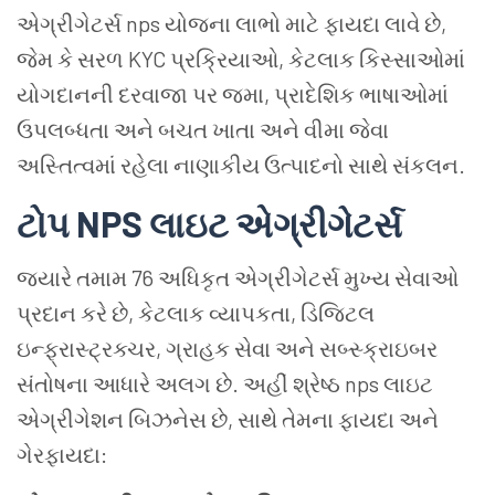
એગ્રીગેટર્સ nps યોજના લાભો માટે ફાયદા લાવે છે,
જેમ કે સરળ KYC પ્રક્રિયાઓ, કેટલાક કિસ્સાઓમાં
યોગદાનની દરવાજા પર જમા, પ્રાદેશિક ભાષાઓમાં
ઉપલબ્ધતા અને બચત ખાતા અને વીમા જેવા
અસ્તિત્વમાં રહેલા નાણાકીય ઉત્પાદનો સાથે સંકલન.
ટોપ NPS લાઇટ એગ્રીગેટર્સ
જ્યારે તમામ 76 અધિકૃત એગ્રીગેટર્સ મુખ્ય સેવાઓ
પ્રદાન કરે છે, કેટલાક વ્યાપકતા, ડિજિટલ
ઇન્ફ્રાસ્ટ્રક્ચર, ગ્રાહક સેવા અને સબ્સ્ક્રાઇબર
સંતોષના આધારે અલગ છે. અહીં શ્રેષ્ઠ nps લાઇટ
એગ્રીગેશન બિઝનેસ છે, સાથે તેમના ફાયદા અને
ગેરફાયદા: