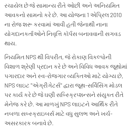
રચાયેલ છે જે સામાન્ય રીતે ઓછી અને અનિયમિત
આવકનો સામનો કરે છે. આ યોજના 1 એપ્રિલ 2010
ના રોજ શરૂ કરવામાં આવી હતી જેનાથી નાના
યોગદાનકર્તાઓને નિવૃત્તિ કૉર્પસ બનાવવાની સગવડ
થાય.
નિયમિત NPS થી વિપરીત, જે રોકાણ વિકલ્પોની
વિશાળ શ્રેણી પ્રદાન કરે છે અને વિવિધ આવક જૂથોમાં
પગારદાર અને સ્વ-રોજગાર વ્યક્તિઓ માટે યોગ્ય છે,
NPS લાઇટ "એગ્રીગેટર્સ" દ્વારા જૂથ-સર્વિસિંગ મોડલ
પર કાર્ય કરે છે જે ઘણી સબ્સ્ક્રિપ્શન્સને સંયુક્ત રીતે
મેનેજ કરે છે. આ માળખું NPS લાઇટને આર્થિક રીતે
નબળા સબ્સ્ક્રાઇબર્સ માટે વધુ સુલભ અને ખર્ચ-
અસરકારક બનાવે છે.