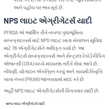
અને પહોંચ પર ભાર મૂકે છે.
NPS લાઇટ એગ્રીગેટર્સ યાદી
PFRDA એ આર્થિક રીતે નબળા પૃષ્ઠભૂમિના
સબ્સ્ક્રાઇબર્સ માટે NPS લાઇટ ખાતા સંચાલન સુવિધા
માટે 76 એગ્રીગેટર્સને અધિકૃત કર્યા છે. આ
એગ્રીગેટર્સ સબ્સ્ક્રાઇબર્સ અને સેન્ટ્રલ રેકોર્ડકીપિંગ
એજન્સી (CRA) વચ્ચે મધ્યસ્થ તરીકે સેવા આપે છે,
નોંધણી, યોગદાન એકત્રિત કરવું અને કાયમી નિવૃત્તિ
ખાતા નંબર (PRAN) જાળવવામાં મદદ કરે છે.
અહીં NPS લાઇટ એગ્રીગેટર્સની વિગતવાર યાદી છે:
NPS લાઇટ એગ્રીગેટર્સ યાદી