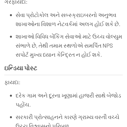
ગેરફાયદા:
સેવા પ્રોટોકોલ અને સબ્સ્ક્રાઇબરનો અનુભવ
શાખાઓના વિશાળ નેટવર્કમાં અલગ હોઈ શકે છે.
શાખાઓ વિવિધ બેંકિંગ સેવાઓ માટે ઉચ્ચ વોલ્યુમ
સંભાળે છે, તેથી તમામ સ્થળોએ સમર્પિત NPS
સપોર્ટ મુખ્ય ધ્યાન કેન્દ્રિત ન હોઈ શકે.
ઇન્ડિયા પોસ્ટ
ફાયદા:
દરેક ગામ અને દૂરના ખૂણામાં હાજરી સાથે બેજોડ
પહોંચ.
સરકારી પ્રોત્સાહનને કારણે ગ્રામ્ય વસ્તી વચ્ચે
ઉચ્ચ વિશ્વાસનો પરિબળ