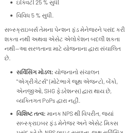
ઇક્વિટી 25 % સુધી
વિવિધ 5 % સુધી.
સબ્સ્ક્રાઇબર્સ તેમના પેન્શન ફંડ મેનેજરને પસંદ કરી
શકતા નથી અથવા એસેટ એલોકેશન બદલી શકતા
નથી—આ સરળતાના માટે યોજનાના દ્વારા સંચાલિત
છે.
સર્વિસિંગ મોડલ:
યોજનાનો સંચાલન
"એગ્રીગેટર્સ" (મોટેભાગે જૂથ એજન્ટો, બેંકો,
એનજીઓ, SHG ફેડરેશન્સ) દ્વારા થાય છે,
વ્યક્તિગત PoPs દ્વારા નહીં.
વિશિષ્ટ તત્વ:
માનક NPS થી વિપરીત, જ્યાં
સબ્સ્ક્રાઇબર ફંડ મેનેજર અને એસેટ મિક્સ
પસંદ કરે છે, NPS લાઇટ સરળતા, જૂથ સર્વિસિંગ