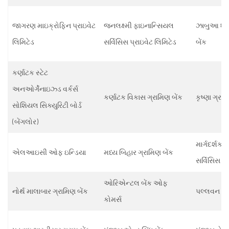
જાગરણ માઇક્રોફિન પ્રાઇવેટ
જનલક્ષ્મી ફાઇનાન્સિયલ
ઝાબુઆ ધાર ક
લિમિટેડ
સર્વિસિસ પ્રાઇવેટ લિમિટેડ
બેંક
કર્ણાટક સ્ટેટ
અનઓર્ગેનાઇઝ્ડ વર્કર્સ
કર્ણાટક વિકાસ ગ્રામિણ બેંક
કૃષ્ણા ગ્રા
સોશિયલ સિક્યુરિટી બોર્ડ
(બેંગલોર)
માર્ગદર્શક
એલઆઇસી ઓફ ઇન્ડિયા
મધ્ય બિહાર ગ્રામિણ બેંક
સર્વિસિસ લ
ઓરિએન્ટલ બેંક ઓફ
નોર્થ માલાબાર ગ્રામિણ બેંક
પલ્લવન ગ્ર
કોમર્સ