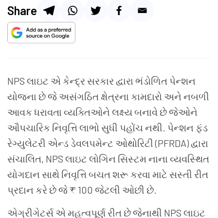
Share
NPS લાઇટ એ કેન્દ્ર સરકાર દ્વારા ભંડોળિત પેન્શન
યોજના છે જે અસંગઠિત ક્ષેત્રના કામદારો અને નબળી
આવક ધરાવતા વ્યક્તિઓને લક્ષ્ય બનાવે છે જેઓને
ઔપચારિક નિવૃત્તિ લાભો સુધી પહોંચ નથી. પેન્શન ફંડ
રેગ્યુલેટરી એન્ડ ડેવલપમેન્ટ ઓથોરિટી (PFRDA) દ્વારા
સંચાલિત, NPS લાઇટ લોગિન સિસ્ટમ નાના વ્યવસ્થિત
યોગદાન સાથે નિવૃત્તિ બચત શરૂ કરવા માટે સસ્તી રીત
પ્રદાન કરે છે જે ₹ 100 જેટલી ઓછી છે.
એગ્રીગેટર્સ એ મહત્વપૂર્ણ રીત છે જેનાથી NPS લાઇટ