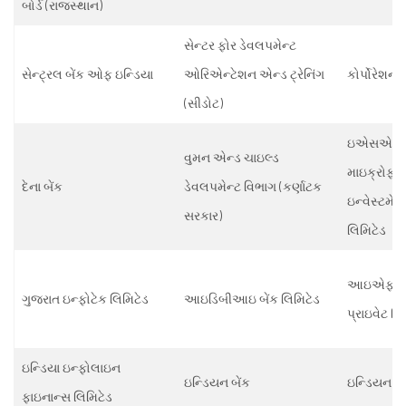
બોર્ડ (રાજસ્થાન)
સેન્ટર ફોર ડેવલપમેન્ટ
સેન્ટ્રલ બેંક ઓફ ઇન્ડિયા
ઓરિએન્ટેશન એન્ડ ટ્રેનિંગ
કોર્પોરેશન 
(સીડોટ)
ઇએસએએ
વુમન એન્ડ ચાઇલ્ડ
માઇક્રોફા
દેના બેંક
ડેવલપમેન્ટ વિભાગ (કર્ણાટક
ઇન્વેસ્ટમેન્
સરકાર)
લિમિટેડ
આઇએફએમઆ
ગુજરાત ઇન્ફોટેક લિમિટેડ
આઇડિબીઆઇ બેંક લિમિટેડ
પ્રાઇવેટ લિ
ઇન્ડિયા ઇન્ફોલાઇન
ઇન્ડિયન બેંક
ઇન્ડિયન 
ફાઇનાન્સ લિમિટેડ