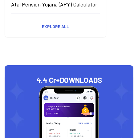
Atal Pension Yojana (APY) Calculator
EXPLORE ALL
4.4 Cr+
DOWNLOADS