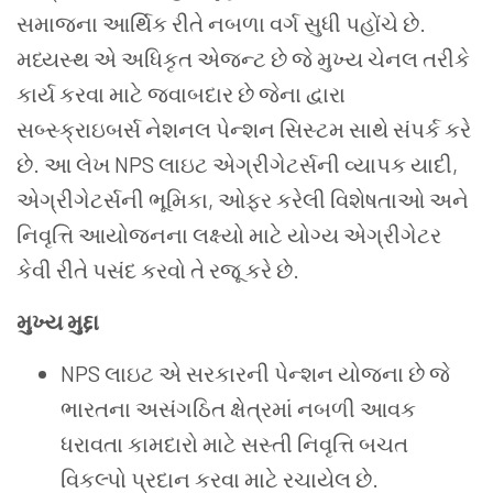
સમાજના આર્થિક રીતે નબળા વર્ગ સુધી પહોંચે છે.
મધ્યસ્થ એ અધિકૃત એજન્ટ છે જે મુખ્ય ચેનલ તરીકે
કાર્ય કરવા માટે જવાબદાર છે જેના દ્વારા
સબ્સ્ક્રાઇબર્સ
નેશનલ પેન્શન સિસ્ટમ સાથે સંપર્ક કરે
છે. આ લેખ NPS લાઇટ એગ્રીગેટર્સની વ્યાપક યાદી,
એગ્રીગેટર્સની ભૂમિકા, ઓફર કરેલી વિશેષતાઓ અને
નિવૃત્તિ આયોજનના લક્ષ્યો માટે યોગ્ય એગ્રીગેટર
કેવી રીતે પસંદ કરવો તે રજૂ કરે છે.
મુખ્ય મુદ્દા
NPS લાઇટ એ સરકારની પેન્શન યોજના છે જે
ભારતના અસંગઠિત ક્ષેત્રમાં નબળી આવક
ધરાવતા કામદારો માટે સસ્તી નિવૃત્તિ બચત
વિકલ્પો પ્રદાન કરવા માટે રચાયેલ છે.