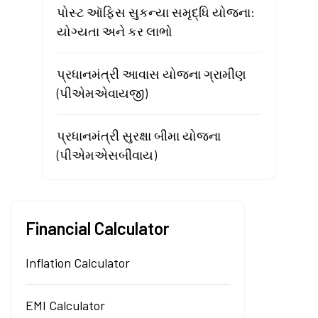
પોસ્ટ ઑફિસ સુકન્યા સમૃદ્ધિ યોજના:
યોગ્યતા અને કર લાભો
પ્રધાનમંત્રી આવાસ યોજના ગ્રામીણ
(પીએમએવાયજી)
પ્રધાનમંત્રી સુરક્ષા બીમા યોજના
(પીએમએસબીવાય)
Financial Calculator
Inflation Calculator
EMI Calculator