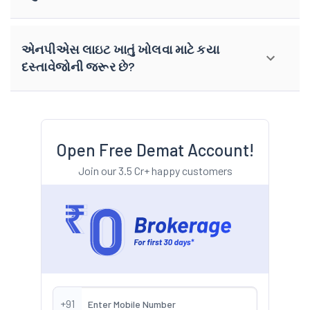
એનપીએસ લાઇટ ખાતું ખોલવા માટે કયા
દસ્તાવેજોની જરૂર છે?
Open Free Demat Account!
Join our 3.5 Cr+ happy customers
+91