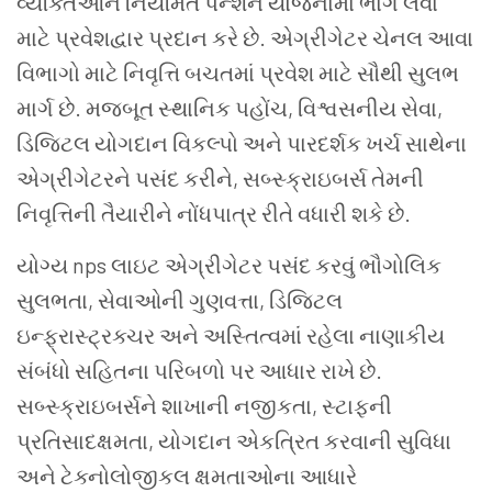
વ્યક્તિઓને નિયમિત પેન્શન યોજનામાં ભાગ લેવા
માટે પ્રવેશદ્વાર પ્રદાન કરે છે. એગ્રીગેટર ચેનલ આવા
વિભાગો માટે નિવૃત્તિ બચતમાં પ્રવેશ માટે સૌથી સુલભ
માર્ગ છે. મજબૂત સ્થાનિક પહોંચ, વિશ્વસનીય સેવા,
ડિજિટલ યોગદાન વિકલ્પો અને પારદર્શક ખર્ચ સાથેના
એગ્રીગેટરને પસંદ કરીને, સબ્સ્ક્રાઇબર્સ તેમની
નિવૃત્તિની તૈયારીને નોંધપાત્ર રીતે વધારી શકે છે.
યોગ્ય nps લાઇટ એગ્રીગેટર પસંદ કરવું ભૌગોલિક
સુલભતા, સેવાઓની ગુણવત્તા, ડિજિટલ
ઇન્ફ્રાસ્ટ્રક્ચર અને અસ્તિત્વમાં રહેલા નાણાકીય
સંબંધો સહિતના પરિબળો પર આધાર રાખે છે.
સબ્સ્ક્રાઇબર્સને શાખાની નજીકતા, સ્ટાફની
પ્રતિસાદક્ષમતા, યોગદાન એકત્રિત કરવાની સુવિધા
અને ટેક્નોલોજીકલ ક્ષમતાઓના આધારે