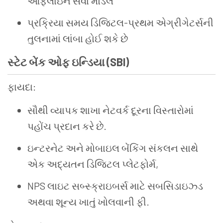
ઑફલાઇન સેવા મોડલ
પ્રક્રિયા સમય ડિજિટલ-પ્રથમ એગ્રીગેટર્સની
તુલનામાં લાંબા હોઈ શકે છે
સ્ટેટ બેંક ઓફ ઇન્ડિયા (SBI)
ફાયદા:
સૌથી વ્યાપક શાખા નેટવર્ક દૂરના વિસ્તારોમાં
પહોંચ પ્રદાન કરે છે.
ઇન્ટરનેટ અને મોબાઇલ બેંકિંગ સંકલન સાથે
એક અદ્યતન ડિજિટલ પ્લેટફોર્મ,
NPS લાઇટ સબ્સ્ક્રાઇબર્સ માટે સબસિડાઇઝ્ડ
અથવા શૂન્ય ખાતું ખોલવાની ફી.