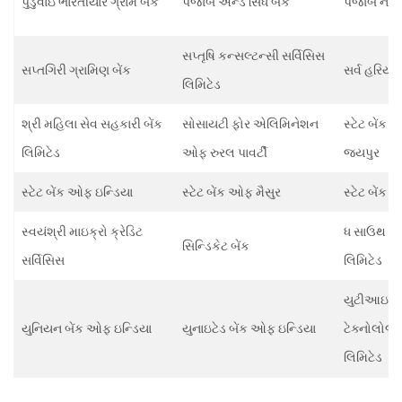
પુડુવાઇ ભારતીયાર ગ્રામ બેંક
પંજાબ એન્ડ સિંધ બેંક
પંજાબ નેશ
સપ્તૃષિ કન્સલ્ટન્સી સર્વિસિસ
સપ્તગિરી ગ્રામિણ બેંક
સર્વ હરિયાણ
લિમિટેડ
શ્રી મહિલા સેવ સહકારી બેંક
સોસાયટી ફોર એલિમિનેશન
સ્ટેટ બેંક
લિમિટેડ
ઓફ રુરલ પાવર્ટી
જયપુર
સ્ટેટ બેંક ઓફ ઇન્ડિયા
સ્ટેટ બેંક ઓફ મૈસુર
સ્ટેટ બેંક
સ્વયંશ્રી માઇક્રો ક્રેડિટ
ધ સાઉથ ઇન્
સિન્ડિકેટ બેંક
સર્વિસિસ
લિમિટેડ
યુટીઆઇ ઇન્
યુનિયન બેંક ઓફ ઇન્ડિયા
યુનાઇટેડ બેંક ઓફ ઇન્ડિયા
ટેક્નોલોજી
લિમિટેડ