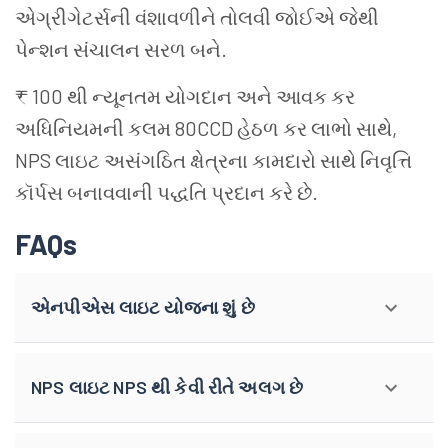
એગ્રીગેટર્સની વંશાવળીને તોલવી જોઈએ જેથી
પેન્શન સંચાલન સરળ બને.
₹ 100 થી ન્યૂનતમ યોગદાન અને
આવક કર
અધિનિયમની કલમ 80CCD હેઠળ કર લાભો સાથે,
NPS લાઇટ અસંગઠિત ક્ષેત્રના કામદારો સાથે નિવૃત્તિ
કૉર્પસ બનાવવાની પદ્ધતિ પ્રદાન કરે છે.
FAQs
એનપીએસ લાઇટ યોજના શું છે
NPS લાઇટ NPS થી કેવી રીતે અલગ છે