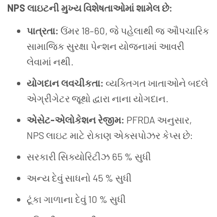
NPS લાઇટની મુખ્ય વિશેષતાઓમાં શામેલ છે:
પાત્રતા:
ઉંમર 18–60, જે પહેલાથી જ ઔપચારિક
સામાજિક સુરક્ષા પેન્શન યોજનામાં આવરી
લેવામાં નથી.
યોગદાન લવચીકતા:
વ્યક્તિગત ખાતાઓને બદલે
એગ્રીગેટર જૂથો દ્વારા નાના યોગદાન.
એસેટ-એલોકેશન રેજીમ:
PFRDA અનુસાર,
NPS લાઇટ માટે રોકાણ એક્સપોઝર કેપ્સ છે:
સરકારી સિક્યોરિટીઝ 65 % સુધી
અન્ય દેવું સાધનો 45 % સુધી
ટૂંકા ગાળાના દેવું 10 % સુધી