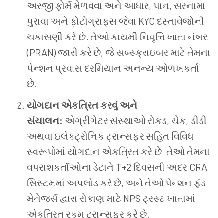
અરજી ફોર્મ મેળવવા અને આધાર, પાન, સરનામા
પુરાવા અને ફોટોગ્રાફ્સ જેવા KYC દસ્તાવેજોની
ચકાસણી કરે છે. તેઓ કાયમી નિવૃત્તિ ખાતા નંબર
(PRAN) જારી કરે છે, જે સબ્સ્ક્રાઇબર માટે તેમના
પેન્શન પ્રવાસ દરમિયાન અનન્ય ઓળખકર્તા
છે.
યોગદાન એકત્રિત કરવું અને
સંચાલન:
એગ્રીગેટર સંસ્થાઓ રોકડ, ચેક, ડીડી
અથવા ઇલેક્ટ્રોનિક ટ્રાન્સફર સહિત વિવિધ
સ્વરૂપોમાં યોગદાન એકત્રિત કરે છે. તેઓ તેમના
વપરાશકર્તાઓના ડેટાને T+2 દિવસની અંદર CRA
સિસ્ટમમાં અપલોડ કરે છે, અને તેઓ પેન્શન ફંડ
મેનેજર્સ દ્વારા રોકાણ માટે NPS ટ્રસ્ટ ખાતામાં
એકત્રિત રકમ ટ્રાન્સફર કરે છે.