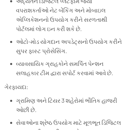
અદ્યતન ડિજિટલ પ્લેટફોર્મ જ્યાં
વપરાશકર્તાઓ નેટ બેંકિંગ અને મોબાઇલ
એપ્લિકેશનનો ઉપયોગ કરીને સરળતાથી
પોર્ટલમાં લોગ ઇન કરી શકે છે.
ઓટો-મોડ યોગદાન અપડેટ્સનો ઉપયોગ કરીને
સુપર ફાસ્ટ પ્રોસેસિંગ.
વ્યાવસાયિક ગ્રાહકોને સમર્પિત પેન્શન
સલાહકાર ટીમ દ્વારા સપોર્ટ કરવામાં આવે છે.
ગેરફાયદા:
ગ્રામિણ અને ટિયર 3 શહેરોમાં ભૌતિક હાજરી
ઓછી છે.
સેવાઓના શ્રેષ્ઠ ઉપયોગ માટે મૂળભૂત ડિજિટલ