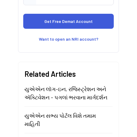
Want to open an NRI account?
Related Articles
યુએએન લૉગ-ઇન, રજિસ્ટ્રેશન અને
ઍક્ટિવેશન - પગલાં ભરવાના માર્ગદર્શન
યુએએન સભ્ય પોર્ટલ વિશે તમામ
માહિતી