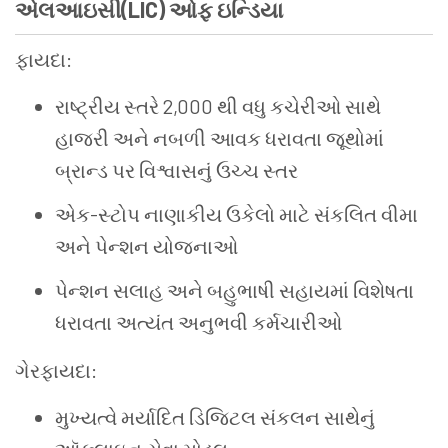
એલઆઇસી(LIC) ઓફ ઇન્ડિયા
ફાયદા:
રાષ્ટ્રીય સ્તરે 2,000 થી વધુ કચેરીઓ સાથે
હાજરી અને નબળી આવક ધરાવતા જૂથોમાં
બ્રાન્ડ પર વિશ્વાસનું ઉચ્ચ સ્તર
એક-સ્ટોપ નાણાકીય ઉકેલો માટે સંકલિત વીમા
અને પેન્શન યોજનાઓ
પેન્શન સલાહ અને બહુભાષી સહાયમાં વિશેષતા
ધરાવતા અત્યંત અનુભવી કર્મચારીઓ
ગેરફાયદા:
મુખ્યત્વે મર્યાદિત ડિજિટલ સંકલન સાથેનું