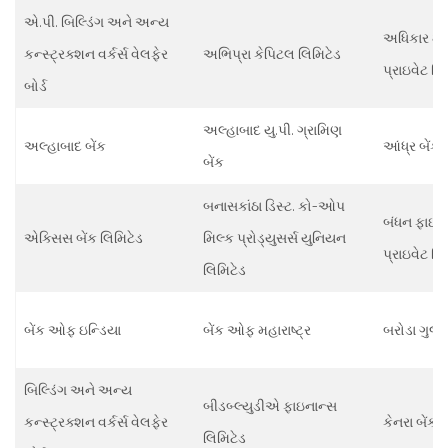
એ.પી. બિલ્ડિંગ અને અન્ય
અધિકાર મા
કન્સ્ટ્રક્શન વર્કર્સ વેલફેર
અભિપ્રા કેપિટલ લિમિટેડ
પ્રાઇવેટ લિ
બોર્ડ
અલ્હાબાદ યુ.પી. ગ્રામિણ
અલ્હાબાદ બેંક
આંધ્ર બેંક
બેંક
બનાસકાંઠા ડિસ્ટ. કો-ઓપ
બંધન ફાઇના
એક્સિસ બેંક લિમિટેડ
મિલ્ક પ્રોડ્યુસર્સ યુનિયન
પ્રાઇવેટ લિ
લિમિટેડ
બેંક ઓફ ઇન્ડિયા
બેંક ઓફ મહારાષ્ટ્ર
બરોડા ગુજર
બિલ્ડિંગ અને અન્ય
બીડબ્લ્યુડીએ ફાઇનાન્સ
કન્સ્ટ્રક્શન વર્કર્સ વેલફેર
કેનરા બેંક
લિમિટેડ