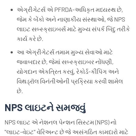
એગ્રીગેટર્સ એ PFRDA-અધિકૃત મધ્યસ્થ છે,
જેમ કે બેંકો અને નાણાકીય સંસ્થાઓ, જે NPS
લાઇટ સબ્સ્ક્રાઇબર્સ માટે મુખ્ય સંપર્ક બિંદુ તરીકે
કાર્ય કરે છે.
આ એગ્રીગેટર્સ તમામ મુખ્ય સેવાઓ માટે
જવાબદાર છે, જેમાં સબ્સ્ક્રાઇબર નોંધણી,
યોગદાન એકત્રિત કરવું, રેકોર્ડ-કીપિંગ અને
વિથડ્રૉલ વિનંતીઓની પ્રક્રિયા કરવી શામેલ
છે.
NPS લાઇટને સમજવું
NPS લાઇટ એ નેશનલ પેન્શન સિસ્ટમ (NPS) નો
"લાઇટ-વેઇટ" વેરિઅન્ટ છે જે અસંગઠિત કામદારો માટે