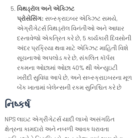
વિથડ્રૉલ અને એક્ઝિટ
પ્રોસેસિંગ:
સબ્સ્ક્રાઇબર એક્ઝિટ સમયે,
એગ્રીગેટર્સ વિથડ્રૉલ વિનંતીઓ અને આધાર
દસ્તાવેજો એકત્રિત કરે છે, 5 કાર્યકારી દિવસોની
અંદર પ્રક્રિયા થવા માટે એક્ઝિટ માહિતી વિશે
સૂચનાઓ અપલોડ કરે છે, સંકલિત કૉર્પસ
રકમના ઓછામાં ઓછા 40% થી એન્યુઇટી
ખરીદી સુવિધા આપે છે, અને સબ્સ્ક્રાઇબરના મૂળ
બેંક ખાતામાં બેલેન્સની રકમ સુનિશ્ચિત કરે છે
નિષ્કર્ષ
NPS લાઇટ એગ્રીગેટર્સ યાદી લાખો અસંગઠિત
ક્ષેત્રના કામદારો અને નબળી આવક ધરાવતા