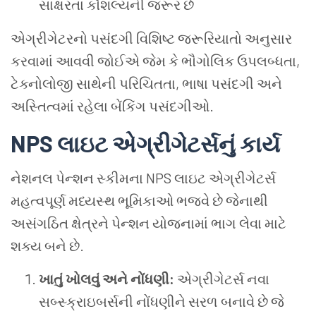
સાક્ષરતા કૌશલ્યની જરૂર છે
એગ્રીગેટરનો પસંદગી વિશિષ્ટ જરૂરિયાતો અનુસાર
કરવામાં આવવી જોઈએ જેમ કે ભૌગોલિક ઉપલબ્ધતા,
ટેક્નોલોજી સાથેની પરિચિતતા, ભાષા પસંદગી અને
અસ્તિત્વમાં રહેલા બેંકિંગ પસંદગીઓ.
NPS લાઇટ એગ્રીગેટર્સનું કાર્ય
નેશનલ પેન્શન સ્કીમના NPS લાઇટ એગ્રીગેટર્સ
મહત્વપૂર્ણ મધ્યસ્થ ભૂમિકાઓ ભજવે છે જેનાથી
અસંગઠિત ક્ષેત્રને પેન્શન યોજનામાં ભાગ લેવા માટે
શક્ય બને છે.
ખાતું ખોલવું અને નોંધણી:
એગ્રીગેટર્સ નવા
સબ્સ્ક્રાઇબર્સની નોંધણીને સરળ બનાવે છે જે