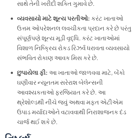
સાથે તેની ખરીદી શક્તિ ગુમાવે છે.
વ્યવસાયો માટે શૂન્ય પરતીઓ:
કરંટ ખાતાઓ
ઉત્તમ ઓપરેશનલ લવચીકતા પ્રદાન કરે છે પરંતુ
સંપૂર્ણપણે શૂન્ય મૂડી વૃદ્ધિ. કરંટ ખાતાઓમાં
વિશાળ નિષ્ક્રિય રોકડ રિઝર્વ ધરાવતા વ્યવસાયો
સંભવિત રોકાણ આવક મિસ કરે છે.
છુપાયેલા ફી:
આ ખાતાઓ જાળવવા માટે, બેંકો
ઘણીવાર ન્યૂનતમ સરેરાશ બેલેન્સની
આવશ્યકતાઓ ફરજિયાત કરે છે. આ
થ્રેશોલ્ડથી નીચે જવું અથવા મફત એટીએમ
ઉપાડ મર્યાદાઓને વટાવવાથી નિરાશાજનક દંડ
ચાર્જ થઈ શકે છે.