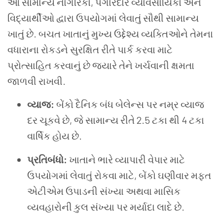
આ સામાન્ય નાગરિકો, પગારદાર વ્યાવસાયિકો અને
વિદ્યાર્થીઓ દ્વારા ઉપયોગમાં લેવાતું સૌથી સામાન્ય
ખાતું છે. બચત ખાતાનું મુખ્ય ઉદ્દેશ્ય વ્યક્તિઓને તેમના
વધારાના રોકડને સુરક્ષિત રીતે પાર્ક કરવા માટે
પ્રોત્સાહિત કરવાનું છે જ્યારે તેને ખર્ચવાની ક્ષમતા
જાળવી રાખવી.
વ્યાજ:
બેંકો દૈનિક બંધ બેલેન્સ પર નમ્ર વ્યાજ
દર ચૂકવે છે, જે સામાન્ય રીતે 2.5 ટકા થી 4 ટકા
વાર્ષિક હોય છે.
પ્રતિબંધો:
ખાતાને ભારે વ્યાપારી વેપાર માટે
ઉપયોગમાં લેવાતું રોકવા માટે, બેંકો ઘણીવાર મફત
એટીએમ ઉપાડની સંખ્યા અથવા માસિક
વ્યવહારોની કુલ સંખ્યા પર મર્યાદા લાદે છે.