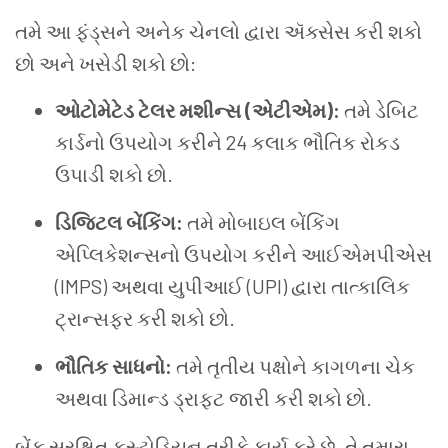
તમે આ ફંડ્સને અનેક ચેનલો દ્વારા ઍક્સેસ કરી શકો
છો અને ખસેડી શકો છો:
ઓટોમેટેડ ટેલર મશીન્સ (એટીએમ):
તમે ડેબિટ
કાર્ડનો ઉપયોગ કરીને 24 કલાક ભૌતિક રોકડ
ઉપાડી શકો છો.
ડિજિટલ બેંકિંગ:
તમે મોબાઇલ બેંકિંગ
એપ્લિકેશન્સનો ઉપયોગ કરીને આઈએમપીએસ
(IMPS) અથવા યુપીઆઈ (UPI) દ્વારા તાત્કાલિક
ટ્રાન્સફર કરી શકો છો.
ભૌતિક સાધનો:
તમે તૃતીય પક્ષોને કાગળના ચેક
અથવા ડિમાન્ડ ડ્રાફ્ટ જારી કરી શકો છો.
બેંક સુરક્ષિત કસ્ટોડિયન તરીકે કાર્ય કરે છે. તે તમારા