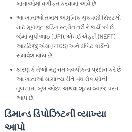
ખાતાઓમાં વર્ગીકૃત કરવામાં આવે છે.
આ ખાતાઓ તમામ આધુનિક ચુકવણી સિસ્ટમો
માટે મૂળભૂત ફંડિંગ સ્ત્રોત તરીકે કાર્ય કરે છે,
જેમાં યુપીઆઈ (UPI), એનઈએફટી (NEFT),
આરટિજીએસ (RTGS) અને ડેબિટ કાર્ડનો
સમાવેશ થાય છે.
કારણ કે તેઓ મહત્તમ લવચીકતા પ્રદાન કરે છે,
આ ખાતાઓ સામાન્ય રીતે બંધ રોકાણોની
તુલનામાં ખૂબ ઓછા અથવા શૂન્ય વ્યાજ પરત
આપે છે.
ડિમાન્ડ ડિપોઝિટની વ્યાખ્યા
આપો