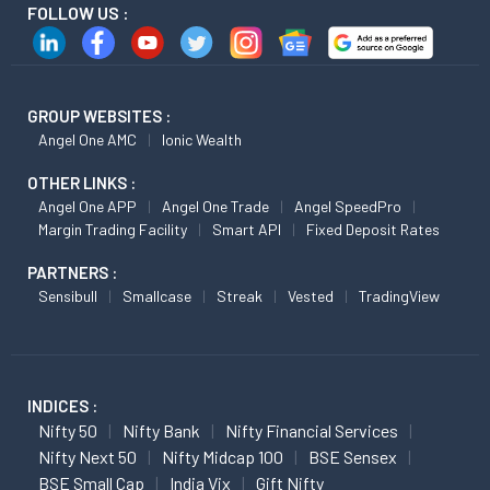
FOLLOW US :
GROUP WEBSITES :
Angel One AMC
Ionic Wealth
OTHER LINKS :
Angel One APP
Angel One Trade
Angel SpeedPro
Margin Trading Facility
Smart API
Fixed Deposit Rates
PARTNERS :
Sensibull
Smallcase
Streak
Vested
TradingView
INDICES :
Nifty 50
Nifty Bank
Nifty Financial Services
Nifty Next 50
Nifty Midcap 100
BSE Sensex
BSE Small Cap
India Vix
Gift Nifty