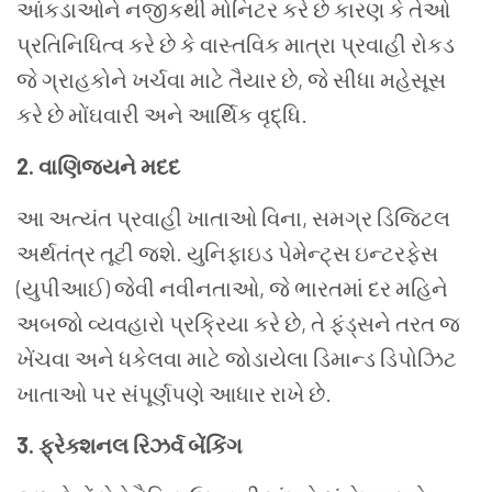
આંકડાઓને નજીકથી મોનિટર કરે છે કારણ કે તેઓ
પ્રતિનિધિત્વ કરે છે કે વાસ્તવિક માત્રા પ્રવાહી રોકડ
જે ગ્રાહકોને ખર્ચવા માટે તૈયાર છે, જે સીધા મહેસૂસ
કરે છે મોંઘવારી અને આર્થિક વૃદ્ધિ.
2. વાણિજ્યને મદદ
આ અત્યંત પ્રવાહી ખાતાઓ વિના, સમગ્ર ડિજિટલ
અર્થતંત્ર તૂટી જશે. યુનિફાઇડ પેમેન્ટ્સ ઇન્ટરફેસ
(યુપીઆઈ) જેવી નવીનતાઓ, જે ભારતમાં દર મહિને
અબજો વ્યવહારો પ્રક્રિયા કરે છે, તે ફંડ્સને તરત જ
ખેંચવા અને ધકેલવા માટે જોડાયેલા ડિમાન્ડ ડિપોઝિટ
ખાતાઓ પર સંપૂર્ણપણે આધાર રાખે છે.
3. ફ્રેક્શનલ રિઝર્વ બેંકિંગ