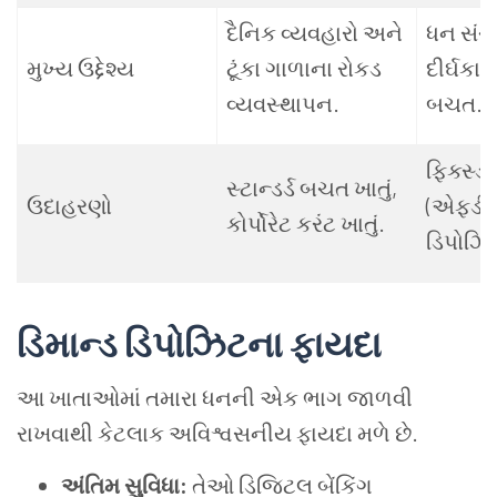
દૈનિક વ્યવહારો અને
ધન સં
મુખ્ય ઉદ્દેશ્ય
ટૂંકા ગાળાના રોકડ
દીર્ઘક
વ્યવસ્થાપન.
બચત.
ફિક્સ્ડ
સ્ટાન્ડર્ડ બચત ખાતું,
ઉદાહરણો
(એફડી),
કોર્પોરેટ કરંટ ખાતું.
ડિપોઝિ
ડિમાન્ડ ડિપોઝિટના ફાયદા
આ ખાતાઓમાં તમારા ધનની એક ભાગ જાળવી
રાખવાથી કેટલાક અવિશ્વસનીય ફાયદા મળે છે.
અંતિમ સુવિધા:
તેઓ ડિજિટલ બેંકિંગ