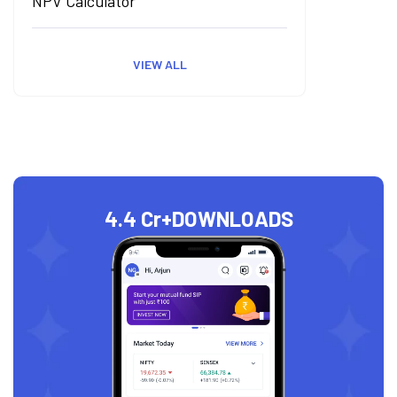
NPV Calculator
VIEW ALL
4.4 Cr+
DOWNLOADS