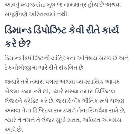
આવતું વ્યાજ είτε ખૂબ જ નામમાત્ર હોય છે અથવા
સંપૂર્ણપણે અસ્તિત્વમાં નથી.
ડિમાન્ડ ડિપોઝિટ કેવી રીતે કાર્ય
કરે છે?
ડિમાન્ડ ડિપોઝિટની યાંત્રિકતા અતિશય સરળ છે અને
ટેકનોલોજીમાં ભારે રીતે સંકલિત છે.
જ્યારે તમે તમારા પગાર અથવા વ્યવસાયિક આવક
બેંકમાં જમા કરો છો, ત્યારે સંસ્થા તમારા ડિજિટલ
લેજરને ક્રેડિટ કરે છે. જ્યારે બેંક ભૌતિક રૂપે ચલણ
અથવા તેના ડિજિટલ સમકક્ષને તેના રિઝર્વમાં રાખે છે,
ત્યારે તે તમને તે લેજર સુધી સતત, અવિરત ઍક્સેસ
આપે છે.