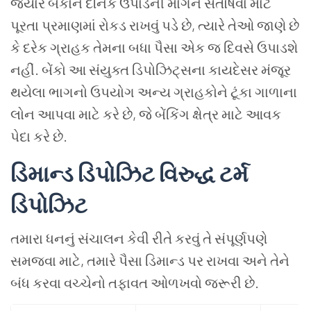
જ્યારે બેંકોને દૈનિક ઉપાડની માંગને સંતોષવા માટે
પૂરતા પ્રમાણમાં રોકડ રાખવું પડે છે, ત્યારે તેઓ જાણે છે
કે દરેક ગ્રાહક તેમના બધા પૈસા એક જ દિવસે ઉપાડશે
નહીં. બેંકો આ સંયુક્ત ડિપોઝિટ્સના કાયદેસર મંજૂર
થયેલા ભાગનો ઉપયોગ અન્ય ગ્રાહકોને ટૂંકા ગાળાના
લોન આપવા માટે કરે છે, જે બેંકિંગ ક્ષેત્ર માટે આવક
પેદા કરે છે.
ડિમાન્ડ ડિપોઝિટ વિરુદ્ધ ટર્મ
ડિપોઝિટ
તમારા ધનનું સંચાલન કેવી રીતે કરવું તે સંપૂર્ણપણે
સમજવા માટે, તમારે પૈસા ડિમાન્ડ પર રાખવા અને તેને
બંધ કરવા વચ્ચેનો તફાવત ઓળખવો જરૂરી છે.