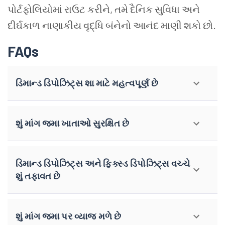
પોર્ટફોલિયોમાં રાઉટ કરીને, તમે દૈનિક સુવિધા અને
દીર્ઘકાળ નાણાકીય વૃદ્ધિ બંનેનો આનંદ માણી શકો છો.
FAQs
ડિમાન્ડ ડિપોઝિટ્સ શા માટે મહત્વપૂર્ણ છે
શું માંગ જમા ખાતાઓ સુરક્ષિત છે
ડિમાન્ડ ડિપોઝિટ્સ અને ફિક્સ્ડ ડિપોઝિટ્સ વચ્ચે
શું તફાવત છે
શું માંગ જમા પર વ્યાજ મળે છે