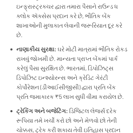
ઇન્ફ્રાસ્ટ્રક્ચર દ્વારા તમારા પૈસાને રાઉન્ડ ધ
ક્લોક ઍક્સેસ પ્રદાન કરે છે, ભૌતિક બેંક
શાખાઓની મુલાકાત લેવાની જરૂરિયાત દૂર કરે
છે.
નાણાકીય સુરક્ષા:
ઘરે મોટી માત્રામાં ભૌતિક રોકડ
રાખવું જોખમી છે. માન્યતા પ્રાપ્ત બેંકમાં પાર્ક
કરેલું પૈસા સુરક્ષિત છે. ભારતમાં, ડિપોઝિટ્સ
ડિપોઝિટ ઇન્શ્યોરન્સ અને ક્રેડિટ ગેરંટી
કોર્પોરેશન (ડીઆઈસીજીસી) દ્વારા પ્રતિ બેંક
પ્રતિ જમાકારક ₹5 લાખ સુધી વીમા કરાયેલ છે.
ટ્રેકિંગ અને બજેટિંગ:
ડિજિટલ લેજર્સ દરેક
રૂપિયા તમે ખર્ચો કરો છો અને મેળવો છો તેની
ચોક્કસ, ટ્રેક કરી શકાય તેવી ઇતિહાસ પ્રદાન