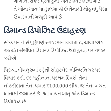
ગાળાના રોકડ પ્રવાહના અંતર કવર કરવા માટે
તેઓના ખાતામાં હાલમાં જે છે તેનાથી થોડું વધુ પૈસા
ઉપાડવાની મંજૂરી આપે છે.
ડિમાન્ડ ડિપોઝિટ ઉદાહરણ
સંકલ્પનને સંપૂર્ણપણે સ્પષ્ટ બનાવવા માટે, ચાલો એક
અત્યંત સંબંધિત ડિમાન્ડ ડિપોઝિટ ઉદાહરણ પર નજર
કરીએ.
પ્રિયા, બેંગલુરુમાં રહેતી સોફ્ટવેર એન્જિનિયર પર
વિચાર કરો. દર મહીનાના પ્રથમ દિવસે, તેના
નોકરીદાતા તેના પગાર ₹1,00,000 સીધા જ તેના બચત
ખાતામાં જમા કરે છે. આ બચત ખાતું એક ડિમાન્ડ
ડિપોઝિટ છે.