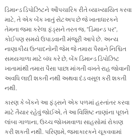
ડિમાન્ડ ડિપોઝિટને ઔપચારિક રીતે વ્યાખ્યાયિત કરવા
માટે, તે એક બેંક ખાતું સેટઅપ છે જે ખાતાધારકને
તેમના જમા કરેલા ફંડ્સને તરત જ, "ડિમાન્ડ પર",
કોઈપણ સમયે ઉપાડવાની મંજૂરી આપે છે. અન્ય
નાણાકીય ઉત્પાદનોની જેમ જે તમારા પૈસાને નિશ્ચિત
સમયગાળા માટે બંધ કરે છે, બેંક ડિમાન્ડ ડિપોઝિટ
ખાતામાંથી તમારા પૈસા પાછા માંગતી વખતે રાહ જોવાની
અવધિ લાદી શકતી નથી અથવા દંડ વસૂલ કરી શકતી
નથી.
કારણ કે બેંકને આ ફંડ્સને એક પળમાં હસ્તાંતર કરવા
માટે તૈયાર રહેવું જોઈએ, તે આ વિશિષ્ટ નાણાંના પૂલને
લાંબા ગાળાના, ઉચ્ચ જોખમવાળા સાહસોમાં રોકાણ
કરી શકતી નથી. પરિણામે, જમાકારકને ચૂકવવામાં