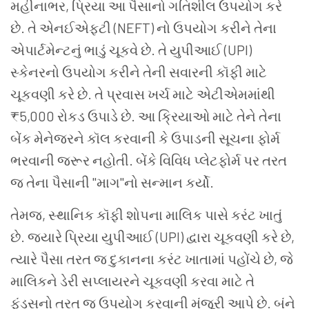
મહીનાભર, પ્રિયા આ પૈસાનો ગતિશીલ ઉપયોગ કરે
છે. તે એનઈએફટી (NEFT) નો ઉપયોગ કરીને તેના
એપાર્ટમેન્ટનું ભાડું ચૂકવે છે. તે યુપીઆઈ (UPI)
સ્કેનરનો ઉપયોગ કરીને તેની સવારની કૉફી માટે
ચૂકવણી કરે છે. તે પ્રવાસ ખર્ચ માટે એટીએમમાંથી
₹5,000 રોકડ ઉપાડે છે. આ ક્રિયાઓ માટે તેને તેના
બેંક મેનેજરને કૉલ કરવાની કે ઉપાડની સૂચના ફોર્મ
ભરવાની જરૂર નહોતી. બેંકે વિવિધ પ્લેટફોર્મ પર તરત
જ તેના પૈસાની "માગ"નો સન્માન કર્યો.
તેમજ, સ્થાનિક કૉફી શોપના માલિક પાસે કરંટ ખાતું
છે. જ્યારે પ્રિયા યુપીઆઈ (UPI) દ્વારા ચૂકવણી કરે છે,
ત્યારે પૈસા તરત જ દુકાનના કરંટ ખાતામાં પહોંચે છે, જે
માલિકને ડેરી સપ્લાયરને ચૂકવણી કરવા માટે તે
ફંડ્સનો તરત જ ઉપયોગ કરવાની મંજૂરી આપે છે. બંને