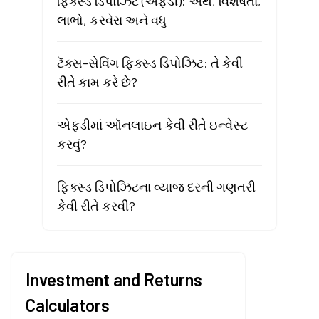
ફિક્સ્ડ ડિપોઝિટ (એફડી): અર્થ, વિશેષતા,
લાભો, કરવેરા અને વધુ
ટૅક્સ-સેવિંગ ફિક્સ્ડ ડિપોઝિટ: તે કેવી
રીતે કામ કરે છે?
એફડીમાં ઑનલાઇન કેવી રીતે ઇન્વેસ્ટ
કરવું?
ફિક્સ્ડ ડિપોઝિટના વ્યાજ દરની ગણતરી
કેવી રીતે કરવી?
Investment and Returns
Calculators