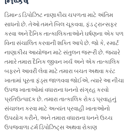
નિષ્કર્ષ
ડિમાન્ડ ડિપોઝિટ નાણાકીય ચપળતા માટે અંતિમ
સાધનો છે. તેઓ તમને બિલ ચૂકવવા, ફંડ ટ્રાન્સફર
કરવા અને દૈનિક તાત્કાલિકતાઓને ઘર્ષણના એક પળ
વિના સંચાલિત કરવાની શક્તિ આપે છે. જો કે, સ્માર્ટ
નાણાકીય આયોજન માટે સંતુલન જરૂરી છે. જ્યારે
તમારે તમારા દૈનિક જીવન ખર્ચ અને એક તાત્કાલિક
બફરને આવરી લેવા માટે તમારા બચત અથવા કરંટ
ખાતામાં પૂરતા ફંડ્સ જાળવવા જોઈએ, ત્યારે આ નીચા
ઉપજ ખાતાઓમાં વધારાના ધનનો સંગ્રહ કરવો
પ્રતિઉત્પાદક છે. તમારા તાત્કાલિક રોકડ પ્રવાહનું
સંચાલન કરવા માટે અત્યંત પ્રવાહી ખાતાઓનો
ઉપયોગ કરીને, અને તમારા વધારાના ધનને ઉચ્ચ
ઉપજવાળા ટર્મ ડિપોઝિટ્સ અથવા રોકાણ