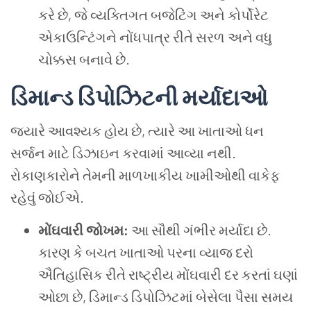
કરે છે, જે વ્યક્તિગત બજેટિંગ અને કોર્પોરેટ
એકાઉન્ટિંગને નોંધપાત્ર રીતે સરળ અને વધુ
ચોક્કસ બનાવે છે.
ડિમાન્ડ ડિપોઝિટની મર્યાદાઓ
જ્યારે આવશ્યક હોય છે, ત્યારે આ ખાતાઓ ધન
સર્જન માટે ડિઝાઇન કરવામાં આવ્યા નથી.
રોકાણકારોને તેમની માળખાકીય ખામીઓથી વાકેફ
રહેવું જોઈએ.
મોંઘવારી જોખમ:
આ સૌથી ગંભીર મર્યાદા છે.
કારણ કે બચત ખાતાઓ પરના વ્યાજ દરો
ઐતિહાસિક રીતે રાષ્ટ્રીય મોંઘવારી દર કરતાં ઘણાં
ઓછા છે, ડિમાન્ડ ડિપોઝિટમાં બેસેલા પૈસા સમય