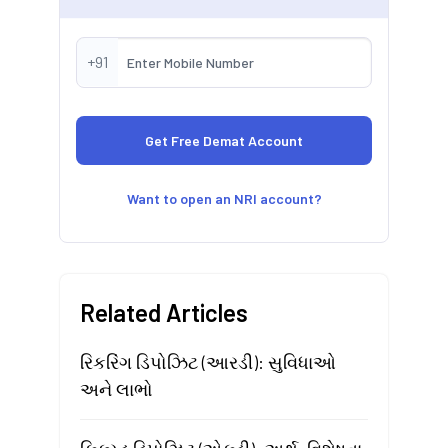
+91
Want to open an NRI account?
Related Articles
રિકરિંગ ડિપોઝિટ (આરડી): સુવિધાઓ
અને લાભો