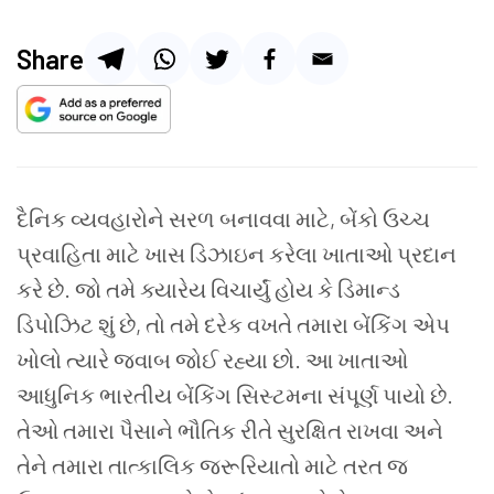
Share
દૈનિક વ્યવહારોને સરળ બનાવવા માટે, બેંકો ઉચ્ચ
પ્રવાહિતા માટે ખાસ ડિઝાઇન કરેલા ખાતાઓ પ્રદાન
કરે છે. જો તમે ક્યારેય વિચાર્યું હોય કે ડિમાન્ડ
ડિપોઝિટ શું છે, તો તમે દરેક વખતે તમારા બેંકિંગ એપ
ખોલો ત્યારે જવાબ જોઈ રહ્યા છો. આ ખાતાઓ
આધુનિક ભારતીય બેંકિંગ સિસ્ટમના સંપૂર્ણ પાયો છે.
તેઓ તમારા પૈસાને ભૌતિક રીતે સુરક્ષિત રાખવા અને
તેને તમારા તાત્કાલિક જરૂરિયાતો માટે તરત જ