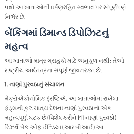
પક્ષો આ ખાતાઓની ઘર્ષણરહિત સ્વભાવ પર સંપૂર્ણપણે
નિર્ભર છે.
બેંકિંગમાં ડિમાન્ડ ડિપોઝિટનું
મહત્વ
આ ખાતાઓ માત્ર ગ્રાહકો માટે અનુકૂળ નથી; તેઓ
રાષ્ટ્રીય અર્થતંત્રના સંપૂર્ણ જીવનરક્ત છે.
1. નાણાં પુરવઠાનું સંચાલન
મેક્રોએકોનોમિક દ્રષ્ટિએ, આ ખાતાઓમાં રાખેલા
ફંડ્સની કુલ માત્રા દેશના નાણાં પુરવઠાનો એક
મહત્વપૂર્ણ ઘટક છે (વિશેષ કરીને M1 નાણાં પુરવઠો).
રિઝર્વ બેંક ઓફ ઈન્ડિયા (આરબીઆઈ) આ