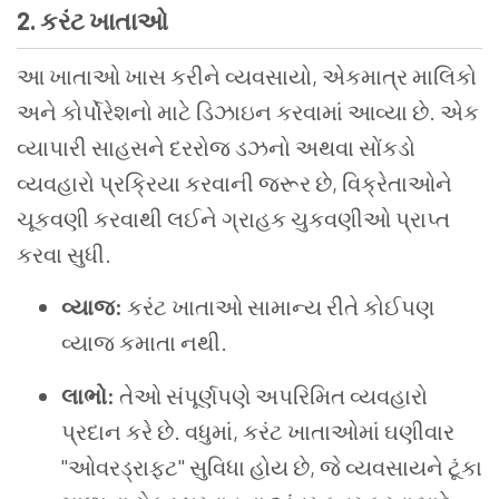
2. કરંટ ખાતાઓ
આ ખાતાઓ ખાસ કરીને વ્યવસાયો, એકમાત્ર માલિકો
અને કોર્પોરેશનો માટે ડિઝાઇન કરવામાં આવ્યા છે. એક
વ્યાપારી સાહસને દરરોજ ડઝનો અથવા સોંકડો
વ્યવહારો પ્રક્રિયા કરવાની જરૂર છે, વિક્રેતાઓને
ચૂકવણી કરવાથી લઈને ગ્રાહક ચુકવણીઓ પ્રાપ્ત
કરવા સુધી.
વ્યાજ:
કરંટ ખાતાઓ સામાન્ય રીતે કોઈપણ
વ્યાજ કમાતા નથી.
લાભો:
તેઓ સંપૂર્ણપણે અપરિમિત વ્યવહારો
પ્રદાન કરે છે. વધુમાં, કરંટ ખાતાઓમાં ઘણીવાર
"ઓવરડ્રાફ્ટ" સુવિધા હોય છે, જે વ્યવસાયને ટૂંકા