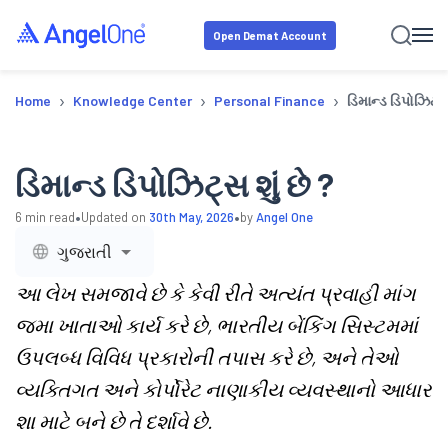
Open Demat Account
›
›
›
Home
Knowledge Center
Personal Finance
ડિમાન્ડ ડિપોઝિટ્સ 
ડિમાન્ડ ડિપોઝિટ્સ શું છે ?
•
•
6
min read
Updated on
30th May, 2026
by
Angel One
ગુજરાતી
આ લેખ સમજાવે છે કે કેવી રીતે અત્યંત પ્રવાહી માંગ
જમા ખાતાઓ કાર્ય કરે છે, ભારતીય બેંકિંગ સિસ્ટમમાં
ઉપલબ્ધ વિવિધ પ્રકારોની તપાસ કરે છે, અને તેઓ
વ્યક્તિગત અને કોર્પોરેટ નાણાકીય વ્યવસ્થાનો આધાર
શા માટે બને છે તે દર્શાવે છે.