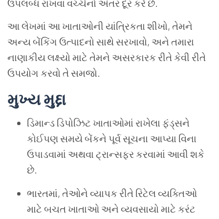
ઉપલબ્ધ રાખવા વચ્ચેનો અંતર દૂર કરે છે.
આ લેખમાં આ ખાતાઓની યાંત્રિકતા શીખો, તેમને
અન્ય બેંકિંગ ઉત્પાદનો સાથે સરખાવો, અને તમારા
નાણાકીય લક્ષ્યો માટે તેમને અસરકારક રીતે કેવી રીતે
ઉપયોગ કરવો તે સમજો.
મુખ્ય મુદ્દા
ડિમાન્ડ ડિપોઝિટ ખાતાઓમાં રાખેલા ફંડ્સને
કોઈપણ સમયે બેંકને પૂર્વ સૂચના આપ્યા વિના
ઉપાડવામાં અથવા ટ્રાન્સફર કરવામાં આવી શકે
છે.
ભારતમાં, તેઓને વ્યાપક રીતે રિટેલ વ્યક્તિઓ
માટે બચત ખાતાઓ અને વ્યવસાયો માટે કરંટ