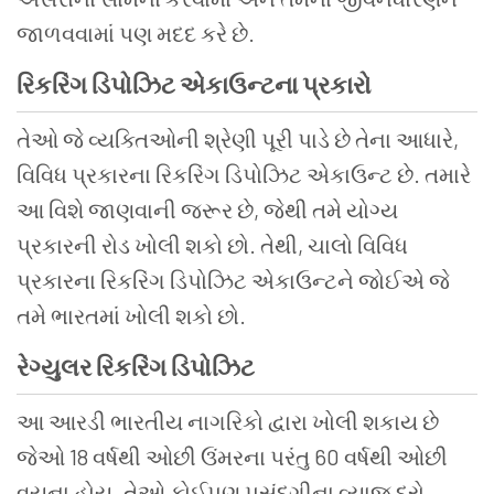
જાળવવામાં પણ મદદ કરે છે.
રિકરિંગ ડિપોઝિટ એકાઉન્ટના પ્રકારો
તેઓ જે વ્યક્તિઓની શ્રેણી પૂરી પાડે છે તેના આધારે,
વિવિધ પ્રકારના રિકરિંગ ડિપોઝિટ એકાઉન્ટ છે. તમારે
આ વિશે જાણવાની જરૂર છે, જેથી તમે યોગ્ય
પ્રકારની રોડ ખોલી શકો છો. તેથી, ચાલો વિવિધ
પ્રકારના રિકરિંગ ડિપોઝિટ એકાઉન્ટને જોઈએ જે
તમે ભારતમાં ખોલી શકો છો.
રેગ્યુલર રિકરિંગ ડિપોઝિટ
આ આરડી ભારતીય નાગરિકો દ્વારા ખોલી શકાય છે
જેઓ 18 વર્ષથી ઓછી ઉંમરના પરંતુ 60 વર્ષથી ઓછી
વયના હોય. તેઓ કોઈપણ પસંદગીના વ્યાજ દરો