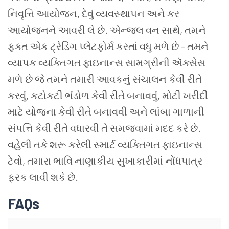
નિવૃત્તિ આયોજન, દેવું વ્યવસ્થાપન અને કર
આયોજનને આવરી લે છે. એન્જલ વન સાથે, તમને
ફક્ત એક ટ્રેડિંગ પ્લેટફોર્મ કરતાં વધુ મળે છે - તમને
વ્યાપક વ્યક્તિગત ફાઇનાન્સ સામગ્રીની ઍક્સેસ
મળે છે જે તમને તમારી આવકનું સંચાલન કેવી રીતે
કરવું, કટોકટી ભંડોળ કેવી રીતે બનાવવું, મોટી ખરીદી
માટે યોજના કેવી રીતે બનાવવી અને લાંબા ગાળાની
સંપત્તિ કેવી રીતે વધારવી તે સમજવામાં મદદ કરે છે.
વહેલી તકે શરૂ કરેલી સ્માર્ટ વ્યક્તિગત ફાઇનાન્સ
ટેવો, તમારા ભાવિ નાણાકીય સુખાકારીમાં નોંધપાત્ર
ફરક લાવી શકે છે.
FAQs