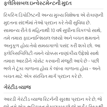
ફ્લેક્સિબલ ઇન્વેસ્ટમેન્ટની મુદત
રિકરિંગ ડિપોઝિટની અન્ય મુખ્ય વિશેષતા એ રોકાણની
મુદતના સંદર્ભમાં તેઓ પ્રદાન કરે તેવી સુવિધા છે.
સામાન્ય રીતે 6 મહિનાથી 10 વર્ષ સુધીના વિકલ્પો સાથે,
તમે તમારા ફાઇનાન્શિયલ લક્ષ્યો અને બચત ક્ષમતાને
અનુકૂળ હોય તેવો સમયગાળો પસંદ કરી શકો છો. આ
ફ્લેક્સિબિલિટી તમને ચોક્કસ નાણાંકીય ઉદ્દેશો સાથે
તમારા આરડીને ગોસેટ કરવાની મંજૂરી આપે છે - પછી
ભલે તે ટૂંકા ગાળાના હોય કે લાંબા ગાળાના હોય - અને
બચત માટે એક સંરચિત માર્ગ પ્રદાન કરે છે.
ગેરંટીડ વ્યાજ
આરડી ગેરંટીડ વ્યાજ રિટર્નની સુરક્ષા પ્રદાન કરે છે, જે
જો તમે એક રૂઢિચુસ્ત રોકાણકાર છો જે માર્કેટ રિસ્કથી