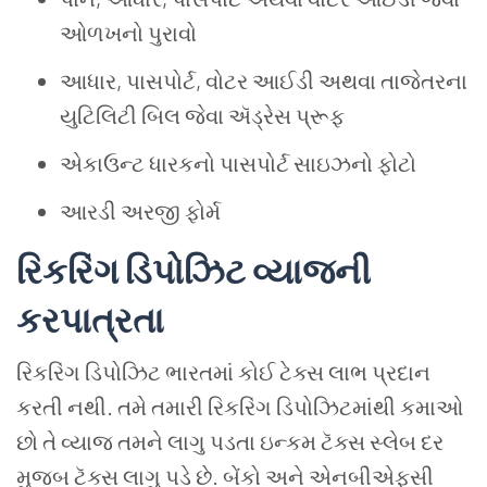
ઓળખનો પુરાવો
આધાર, પાસપોર્ટ, વોટર આઈડી અથવા તાજેતરના
યુટિલિટી બિલ જેવા ઍડ્રેસ પ્રૂફ
એકાઉન્ટ ધારકનો પાસપોર્ટ સાઇઝનો ફોટો
આરડી અરજી ફોર્મ
રિકરિંગ ડિપોઝિટ વ્યાજની
કરપાત્રતા
રિકરિંગ ડિપોઝિટ ભારતમાં કોઈ ટેક્સ લાભ પ્રદાન
કરતી નથી. તમે તમારી રિકરિંગ ડિપોઝિટમાંથી કમાઓ
છો તે વ્યાજ તમને લાગુ પડતા ઇન્કમ ટૅક્સ સ્લેબ દર
મુજબ ટૅક્સ લાગુ પડે છે. બેંકો અને એનબીએફસી