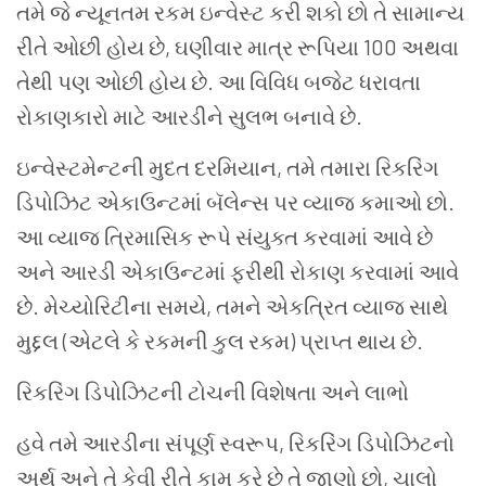
તમે જે ન્યૂનતમ રકમ ઇન્વેસ્ટ કરી શકો છો તે સામાન્ય
રીતે ઓછી હોય છે, ઘણીવાર માત્ર રૂપિયા 100 અથવા
તેથી પણ ઓછી હોય છે. આ વિવિધ બજેટ ધરાવતા
રોકાણકારો માટે આરડીને સુલભ બનાવે છે.
ઇન્વેસ્ટમેન્ટની મુદત દરમિયાન, તમે તમારા રિકરિંગ
ડિપોઝિટ એકાઉન્ટમાં બૅલેન્સ પર વ્યાજ કમાઓ છો.
આ વ્યાજ ત્રિમાસિક રૂપે સંયુક્ત કરવામાં આવે છે
અને આરડી એકાઉન્ટમાં ફરીથી રોકાણ કરવામાં આવે
છે. મેચ્યોરિટીના સમયે, તમને એકત્રિત વ્યાજ સાથે
મુદ્દલ (એટલે કે રકમની કુલ રકમ) પ્રાપ્ત થાય છે.
રિકરિંગ ડિપોઝિટની ટોચની વિશેષતા અને લાભો
હવે તમે આરડીના સંપૂર્ણ સ્વરૂપ, રિકરિંગ ડિપોઝિટનો
અર્થ અને તે કેવી રીતે કામ કરે છે તે જાણો છો, ચાલો