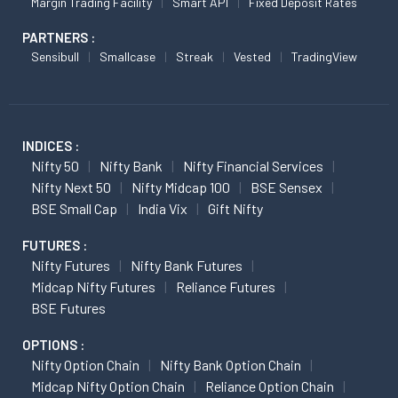
Margin Trading Facility
Smart API
Fixed Deposit Rates
PARTNERS :
Sensibull
Smallcase
Streak
Vested
TradingView
INDICES :
Nifty 50
Nifty Bank
Nifty Financial Services
Nifty Next 50
Nifty Midcap 100
BSE Sensex
BSE Small Cap
India Vix
Gift Nifty
FUTURES :
Nifty Futures
Nifty Bank Futures
Midcap Nifty Futures
Reliance Futures
BSE Futures
OPTIONS :
Nifty Option Chain
Nifty Bank Option Chain
Midcap Nifty Option Chain
Reliance Option Chain