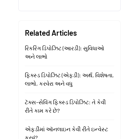
Related Articles
રિકરિંગ ડિપોઝિટ (આરડી): સુવિધાઓ
અને લાભો
ફિક્સ્ડ ડિપોઝિટ (એફડી): અર્થ, વિશેષતા,
લાભો, કરવેરા અને વધુ
ટૅક્સ-સેવિંગ ફિક્સ્ડ ડિપોઝિટ: તે કેવી
રીતે કામ કરે છે?
એફડીમાં ઑનલાઇન કેવી રીતે ઇન્વેસ્ટ
કરવું?