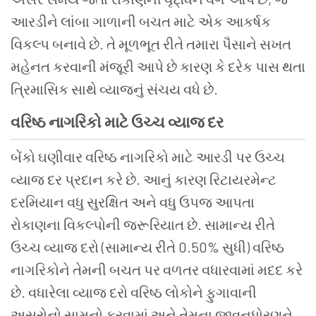
આરડીને લાંબા ગાળાની બચત માટે એક આકર્ષક
વિકલ્પ બનાવે છે. તે મૂળભૂત રીતે તમારા પૈસાને સખત
મહેનત કરવાની મંજૂરી આપે છે કારણ કે દરેક પાસ થતા
ત્રિમાસિક સાથે વ્યાજનું સંચય વધે છે.
વરિષ્ઠ નાગરિકો માટે ઉચ્ચ વ્યાજ દર
બેંકો ઘણીવાર વરિષ્ઠ નાગરિકો માટે આરડી પર ઉચ્ચ
વ્યાજ દર પ્રદાન કરે છે. આનું કારણ રિટાયરમેન્ટ
દરમિયાન વધુ સુરક્ષિત અને વધુ ઉપજ આપતા
રોકાણના વિકલ્પોની જરૂરિયાત છે. સામાન્ય રીતે
ઉચ્ચ વ્યાજ દરો (સામાન્ય રીતે 0.50% સુધી) વરિષ્ઠ
નાગરિકોને તેમની બચત પર વળતર વધારવામાં મદદ કરે
છે. વધારેલા વ્યાજ દરો વરિષ્ઠ લોકોને ફુગાવાની
અસરોનો સામનો કરવામાં અને તેમના જીવનધોરણને