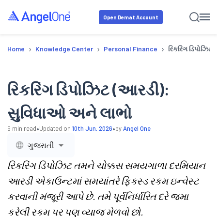
Open Demat Account
›
›
›
Home
Knowledge Center
Personal Finance
રિકરિંગ ડિપોઝિટ
રિકરિંગ ડિપોઝિટ (આરડી):
સુવિધાઓ અને લાભો
•
•
6
min read
Updated on
10th Jun, 2026
by
Angel One
ગુજરાતી
રિકરિંગ ડિપોઝિટ તમને ચોક્કસ સમયગાળા દરમિયાન
આરડી એકાઉન્ટમાં સમયાંતરે ફિક્સ્ડ રકમ ઇન્વેસ્ટ
કરવાની મંજૂરી આપે છે. તમે પૂર્વનિર્ધારિત દરે જમા
કરેલી રકમ પર પણ વ્યાજ મેળવો છો.