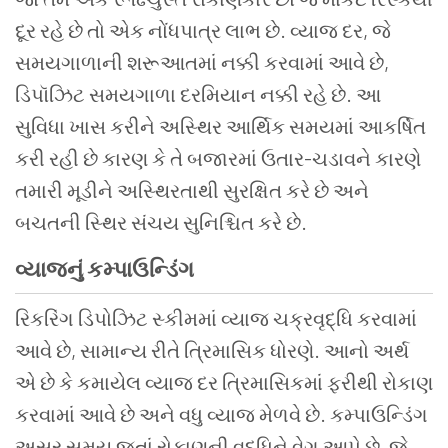
દૂર રહે છે તો એક નોંધપાત્ર લાભ છે. વ્યાજ દર, જે
સમયગાળાની શરૂઆતમાં નક્કી કરવામાં આવે છે,
ડિપૉઝિટ સમયગાળા દરમિયાન નક્કી રહે છે. આ
સુવિધા ખાસ કરીને અસ્થિર આર્થિક સમયમાં આકર્ષિત
કરી રહી છે કારણ કે તે બજારમાં ઉતાર-ચડાવને કારણે
તમારી મૂડીને અસ્થિરતાથી સુરક્ષિત કરે છે અને
બચતની સ્થિર સંચય સુનિશ્ચિત કરે છે.
વ્યાજનું કમ્પાઉન્ડિંગ
રિકરિંગ ડિપોઝિટ સ્કીમમાં વ્યાજ ચક્રવૃદ્ધિ કરવામાં
આવે છે, સામાન્ય રીતે ત્રિમાસિક ધોરણે. આનો અર્થ
એ છે કે કમાયેલ વ્યાજ દર ત્રિમાસિકમાં ફરીથી રોકાણ
કરવામાં આવે છે અને વધુ વ્યાજ મેળવે છે. કમ્પાઉન્ડિંગ
અસર સમય જતાં રોકાણની વૃદ્ધિને વેગ આપે છે, જે