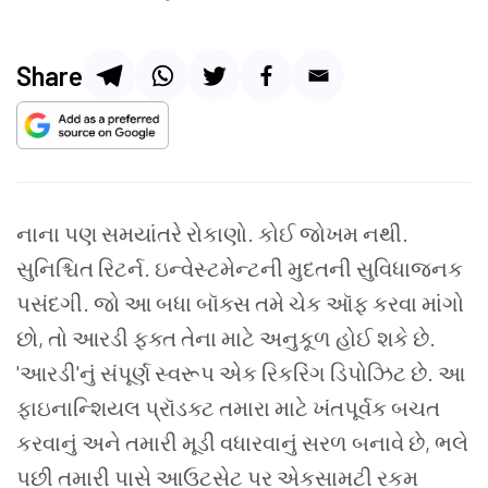
Share
નાના પણ સમયાંતરે રોકાણો. કોઈ જોખમ નથી.
સુનિશ્ચિત રિટર્ન. ઇન્વેસ્ટમેન્ટની મુદતની સુવિધાજનક
પસંદગી. જો આ બધા બૉક્સ તમે ચેક ઑફ કરવા માંગો
છો, તો આરડી ફક્ત તેના માટે અનુકૂળ હોઈ શકે છે.
'આરડી'નું સંપૂર્ણ સ્વરૂપ એક રિકરિંગ ડિપોઝિટ છે. આ
ફાઇનાન્શિયલ પ્રૉડક્ટ તમારા માટે ખંતપૂર્વક બચત
કરવાનું અને તમારી મૂડી વધારવાનું સરળ બનાવે છે, ભલે
પછી તમારી પાસે આઉટસેટ પર એકસામટી રકમ