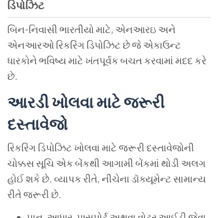
ડિપોઝિટ
બિન-નિવાસી ભારતીયો માટે, એનઆરઇ અને
એનઆરઓ રિકરિંગ ડિપોઝિટ છે જે એકાઉન્ટ
ધારકોને ભવિષ્ય માટે ખંતપૂર્વક બચત કરવામાં મદદ કરે
છે.
આરડી ખોલવા માટે જરૂરી
દસ્તાવેજો
રિકરિંગ ડિપોઝિટ ખોલવા માટે જરૂરી દસ્તાવેજોની
ચોક્કસ સૂચિ એક બેંકથી આગામી બેંકમાં થોડી અલગ
હોઈ શકે છે. વ્યાપક રીતે, નીચેના ડૉક્યૂમેન્ટ સામાન્ય
રીતે જરૂરી છે.
પાન, આધાર, પાસપોર્ટ અથવા વોટર આઈડી જેવા