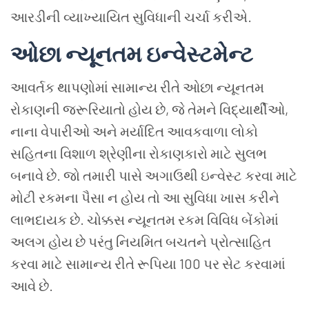
આરડીની વ્યાખ્યાયિત સુવિધાની ચર્ચા કરીએ.
ઓછા ન્યૂનતમ ઇન્વેસ્ટમેન્ટ
આવર્તક થાપણોમાં સામાન્ય રીતે ઓછા ન્યૂનતમ
રોકાણની જરૂરિયાતો હોય છે, જે તેમને વિદ્યાર્થીઓ,
નાના વેપારીઓ અને મર્યાદિત આવકવાળા લોકો
સહિતના વિશાળ શ્રેણીના રોકાણકારો માટે સુલભ
બનાવે છે. જો તમારી પાસે અગાઉથી ઇન્વેસ્ટ કરવા માટે
મોટી રકમના પૈસા ન હોય તો આ સુવિધા ખાસ કરીને
લાભદાયક છે. ચોક્કસ ન્યૂનતમ રકમ વિવિધ બેંકોમાં
અલગ હોય છે પરંતુ નિયમિત બચતને પ્રોત્સાહિત
કરવા માટે સામાન્ય રીતે રૂપિયા 100 પર સેટ કરવામાં
આવે છે.