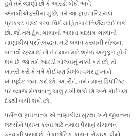
હવે તમે જાણો છો કે આરડી બેંકો અને
એનબીએફસીમાં શું છે, તમે આ ફાઇનાન્શિયલ
પ્રૉડક્ટ પસંદ કરવા વિશે માહિતગાર નિર્ણય લઈ શકો
છો. જો તમે ટૂંકા ગાળાની અથવા મધ્યમ-ગાળાની
નાણાંકીય પ્રતિબદ્ધતા માટે બચત કરવાની યોજના
બનાવી રહ્યા છો તો તે તમારા માટે શ્રેષ્ઠ અનુકૂળ હોઈ
શકે છે. જો તમે આરડી ખોલવાનું નક્કી કરો છો, તો
ખાતરી કરો કે તમે કોઈપણ વિલંબ વગર હપ્તાને
ખંતપૂર્વક જમા કરો છો. આ રીતે, તમે તમારા ડિપોઝિટ
પર વ્યાજ મેળવવાનું ચાલુ રાખી શકો છો અને કોઈપણ
દંડથી બચી શકો છો.
પર્સનલ ફાઇનાન્સ એ નાણાકીય સુરક્ષા અને જીવનના
લક્ષ્યોને પ્રાપ્ત કરવા માટે તમારા પૈસાનું સંચાલન
કરવાની પ્રથા છે. તે બજેટિંગ, બચત, રોકાણ, વીમો,