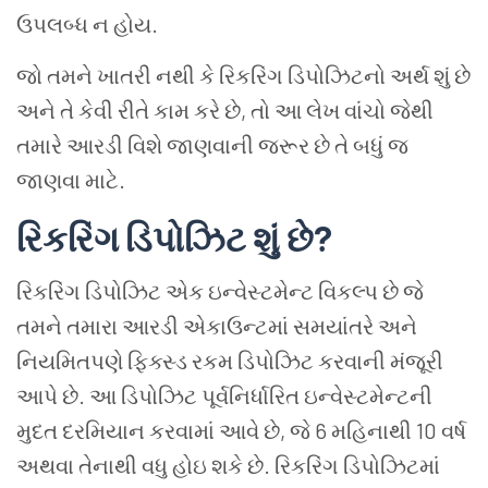
ઉપલબ્ધ ન હોય.
જો તમને ખાતરી નથી કે રિકરિંગ ડિપોઝિટનો અર્થ શું છે
અને તે કેવી રીતે કામ કરે છે, તો આ લેખ વાંચો જેથી
તમારે આરડી વિશે જાણવાની જરૂર છે તે બધું જ
જાણવા માટે.
રિકરિંગ ડિપોઝિટ શું છે?
રિકરિંગ ડિપોઝિટ એક ઇન્વેસ્ટમેન્ટ વિકલ્પ છે જે
તમને તમારા આરડી એકાઉન્ટમાં સમયાંતરે અને
નિયમિતપણે ફિક્સ્ડ રકમ ડિપોઝિટ કરવાની મંજૂરી
આપે છે. આ ડિપોઝિટ પૂર્વનિર્ધારિત ઇન્વેસ્ટમેન્ટની
મુદત દરમિયાન કરવામાં આવે છે, જે 6 મહિનાથી 10 વર્ષ
અથવા તેનાથી વધુ હોઇ શકે છે. રિકરિંગ ડિપોઝિટમાં