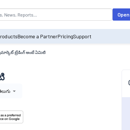
opulated by default on accessing the input field. On entering data int
Open
roducts
Become a Partner
Pricing
Support
్రీమార్కెట్ ట్రేడింగ్ అంటే ఏమిటి
టి
ెలుగు