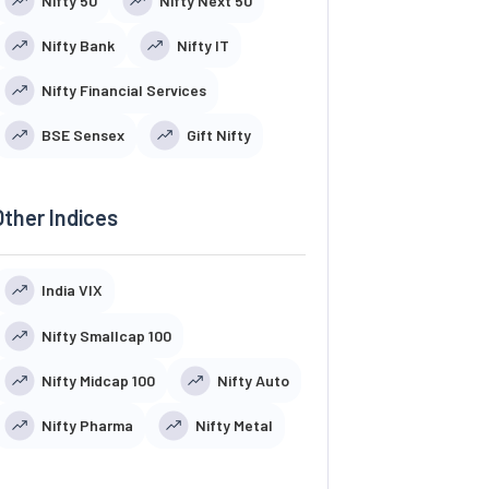
Nifty 50
Nifty Next 50
Nifty Bank
Nifty IT
Nifty Financial Services
BSE Sensex
Gift Nifty
Other Indices
India VIX
Nifty Smallcap 100
Nifty Midcap 100
Nifty Auto
Nifty Pharma
Nifty Metal