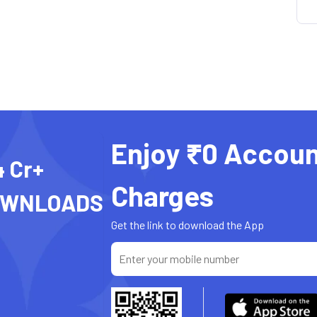
Enjoy ₹0 Accoun
4 Cr+
Charges
OWNLOADS
Get the link to download the App