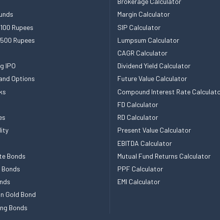
Brokerage Calculator
unds
Margin Calculator
 100 Rupees
SIP Calculator
 500 Rupees
Lumpsum Calculator
CAGR Calculator
g IPO
Dividend Yield Calculator
and Options
Future Value Calculator
ks
Compound Interest Rate Calculat
FD Calculator
es
RD Calculator
ity
Present Value Calculator
EBITDA Calculator
te Bonds
Mutual Fund Returns Calculator
e Bonds
PPF Calculator
nds
EMI Calculator
n Gold Bond
ing Bonds