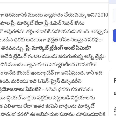
ికంగా తెరవడానికి ముందు వ్యాపారం చేయవచ్చు అని? 2010
ిషాల ప్రీ-మార్కెట్ లేదా ప్రీ-ఓపెన్ సెషన్ కోసం
ో అస్థిరతను తగ్గించడానికి సహాయపడుతుంది. అప్పుడు
చేయబడిన ధరకు బదులుగా భద్రత కోసం నిజమైన సరఫరా
 తెరవవచ్చు.
ప్రీ-మార్కెట్ ట్రేడింగ్ అంటే ఏమిటి?
ంగ్ అనేది ట్రేడింగ్ గంటల ముందు జరుగుతున్న అన్ని ట్రేడ్లు.
రవడానికి ముందు వ్యాపారులు సెక్యూరిటీలను కొనుగోలు
నేది కౌంటర్ ఇంట్యూటివ్ గా అనిపిస్తుంది. కానీ ఇది
, మరియు ఇది ఓపెన్-ప్రైస్ డిస్కవరీని
క్క ప్రయోజనాలు ఏమిటి?
– ఓపెన్ ధరను కనుగొనడం
భ
ైనాన్షియల్ వార్తలు వర్తకుల పెట్టుబడి నిర్ణయాలను
క ఫలితాలు లేదా ఇతర కంపెనీ వార్తలను మార్కెట్
స
ింగ్ ప్రారంభ ధరలో ఈ అభివృద్ధుల ప్రభావం చూపబడడానికి