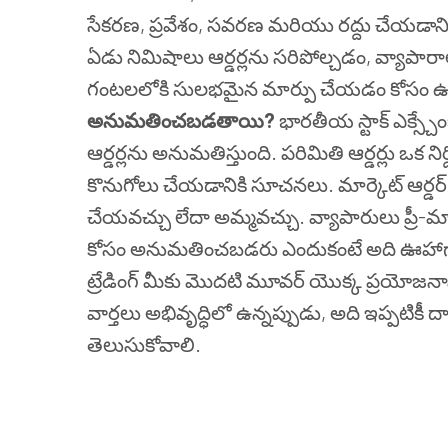
సేకరణ, ప్రవేశం, సవరణ మరియు రద్దు చేయడాన
ఏడు నిమిషాలు ఆర్డర్లను సరిపోల్చడం, వ్యాప
గంటలలోకి సులభమైన మార్పు చేయడం కోసం ఉ
అనుమతించబడతాయి?
భారతీయ స్టాక్ ఎక్స్చేం
ఆర్డర్లను అనుమతిస్తుంది. పరిమితి ఆర్డర్లు ఒక నిర్
కొనుగోలు చేయడానికి సూచనలు. మార్కెట్ ఆర్డర్ అ
చేయవచ్చు లేదా అమ్మవచ్చు. వ్యాపారులు ప్రీ-మార్క
కోసం అనుమతించబడరు ఎందుకంటే అది ఊహాగానా
ట్రేడింగ్ మీకు మొదటి మూవర్ యొక్క ప్రయోజనాన
వార్తలు అభివృద్ధిలో ఉన్నప్పుడు, అది ఇప్పటికీ దా
తెలుసుకోవాలి.