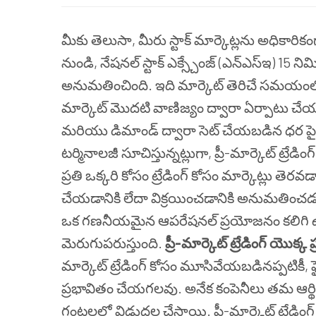
మీకు తెలుసా, మీరు స్టాక్ మార్కెట్లను అధికార
నుండి, నేషనల్ స్టాక్ ఎక్స్చేంజ్ (ఎన్ఎస్ఇ) 15 నిమ
అనుమతించింది. ఇది మార్కెట్ తెరిచే సమయంల
మార్కెట్ మొదటి వాణిజ్యం ద్వారా ఏర్పాటు 
మరియు డిమాండ్ ద్వారా సెట్ చేయబడిన ధర పై
టర్మినాలజీ సూచిస్తున్నట్లుగా, ప్రీ-మార్కెట్ ట్రేడి
ప్రతి ఒక్కరి కోసం ట్రేడింగ్ కోసం మార్కెట్లు తె
చేయడానికి లేదా విక్రయించడానికి అనుమతించడం అ
ఒక గణనీయమైన ఆపరేషనల్ ప్రయోజనం కలిగి ఉంది
మెరుగుపరుస్తుంది.
ప్రీ-మార్కెట్ ట్రేడింగ్ యొ
మార్కెట్ ట్రేడింగ్ కోసం మూసివేయబడినప్పటికీ, ఫ
ప్రభావితం చేయగలవు. అనేక కంపెనీలు తమ ఆర్థి
గంటలలో విడుదల చేస్తాయి. ప్రీ-మార్కెట్ ట్రేడ