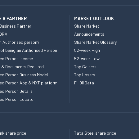
 A PARTNER
MARKET OUTLOOK
Business Partner
Share Market
 DRA
Announcements
n Authorised person?
Share Market Glossary
 of being an Authorised Person
52-week High
ed Person Income
52-week Low
ity & Documents Required
Top Gainers
ed Person Business Model
Top Losers
ed Person App & NXT platform
FII DII Data
ed Person Details
ed Person Locator
k share price
Tata Steel share price