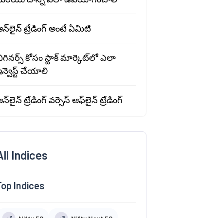
న్‌లైన్ ట్రేడింగ్ అంటే ఏమిటి
ిగినర్స్ కోసం స్టాక్ మార్కెట్‍లో ఎలా
న్వెస్ట్ చేయాలి
న్‌లైన్ ట్రేడింగ్ వర్సెస్ ఆఫ్‌లైన్ ట్రేడింగ్
All Indices
Top Indices