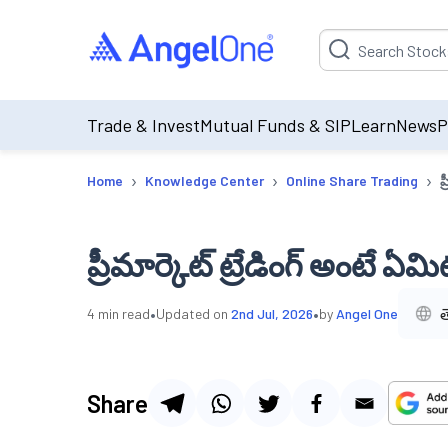
Suggestion will be p
Trade & Invest
Mutual Funds & SIP
Learn
News
P
›
›
›
Home
Knowledge Center
Online Share Trading
ప
ప్రీమార్కెట్ ట్రేడింగ్ అంటే ఏమి
•
•
త
4
min read
Updated on
2nd Jul, 2026
by
Angel One
Share