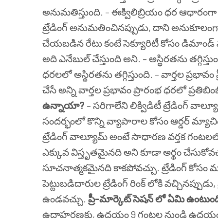
అనుమతిస్తుంది.
– ఈక్విలిబ్రియం ధర ఆధారంగా
ట్రేడింగ్ అనుమతించినప్పుడు, దాని అనుకూలంగా
చేయబడిన రేటు కంటే సెక్యూరిటీ కోసం డిమాండ్ 
అది ఎనేబుల్ చేస్తుంది అని.
– అస్థిరతను తగ్గిస్తుం
ధరలలో అస్థిరతను తగ్గిస్తుంది.
– వార్తల ప్రభావం
చేసే అన్ని వార్తల ప్రభావం ప్రారంభ ధరలో ప్రతిబింబ
ఉన్నాయా?
– సరిగాలేని లిక్విడిటీ
ట్రేడింగ్ వాల్
సందర్భంలో కొన్ని వ్యాపారాల కోసం ఆర్డర్ మ్యాచ
ట్రేడింగ్ వాల్యూమ్ అంటే సాధారణ వర్తక గంటల
ఎక్కువ విస్తృతమైనది అని కూడా అర్థం చేసుకోవచ
సూచనాత్మకమైనది కాకపోవచ్చు. ట్రేడింగ్ కోస
పెట్టుబడిదారుల ట్రేడింగ్ రింక్ లోకి వచ్చినప్పుడు,
ఉండవచ్చు.
ప్రీ-మార్కెట్ సెషన్ లో ఏమి ఉంటుం
ఉదాహరణకు, ఉదయం 9 గంటల నుండి ఉదయం 9.15