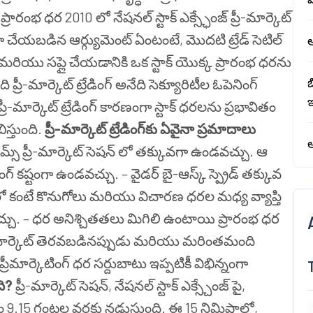
 ప్రారంభ ధర
2010 లో నేషనల్ స్టాక్ ఎక్స్ఛేంజ్ ప్రీ-మార్కెట్
 చేయబడిన ఆర్గ్యుమెంట్ ఏంటంటే, మొదటి ట్రేడ్ సెటిల్
ఆ
మరియు సప్లై చేయడానికి ఒక స్టాక్ యొక్క ప్రారంభ ధరను
బ
ది
ప్రీ-మార్కెట్ ట్రేడింగ్ అనేది సెక్యూరిటీల ఓపెనింగ్
ఇ
ప్రీ-మార్కెట్ ట్రేడింగ్ కారణంగా స్టాక్ ధరలను ప్రభావితం
ిస్తుంది.
ప్రీ-మార్కెట్ ట్రేడింగ్‌కు ఏవైనా ప్రమాదాలు
ఆ
యూమ్స్ ప్రీ-మార్కెట్ సెషన్ లో తక్కువగా ఉండవచ్చు. ఆ
ింగ్ కష్టంగా ఉండవచ్చు.
– వైడర్ బై-ఆస్క్ స్ప్రెడ్
తక్కువ
లో కంటే కొనుగోలు మరియు విచారణ ధరల మధ్య వ్యాప్తి
్చు.
– ధర అనిశ్చితతలు మిగిలి ఉంటాయి
ప్రారంభ ధర
ం మార్కెట్ తెరవబడినప్పుడు మరియు మరింతమంది
 ప్రీమార్కెటింగ్ ధర సర్దుబాటు ఇప్పటికీ విభిన్నంగా
ది?
ప్రీ-మార్కెట్ సెషన్, నేషనల్ స్టాక్ ఎక్స్చేంజ్ పై,
 గంటల వరకు నడుస్తుంది. ఈ 15 నిమిషాల్లో,