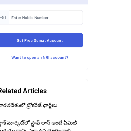
+91
Want to open an NRI account?
Related Articles
ారతదేశంలో బ్రోకరేజ్ ఛార్జీలు
్టాక్ మార్కెట్‍లో స్టాప్ లాస్ అంటే ఏమిటి
మరియు దాన్ని ఎలా ఉపయోగించాలి