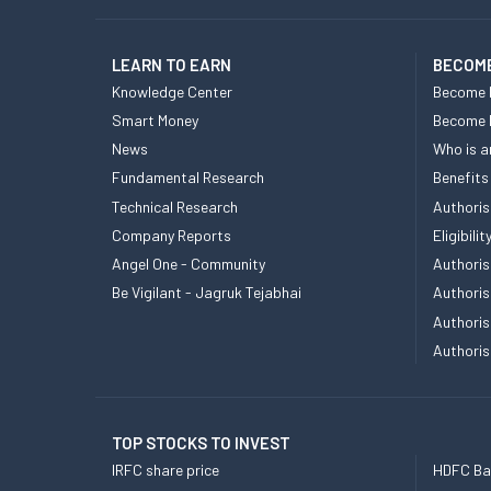
LEARN TO EARN
BECOME
Knowledge Center
Become 
Smart Money
Become
News
Who is a
Fundamental Research
Benefits
Technical Research
Authoris
Company Reports
Eligibil
Angel One - Community
Authoris
Be Vigilant - Jagruk Tejabhai
Authoris
Authoris
Authoris
TOP STOCKS TO INVEST
IRFC share price
HDFC Ban