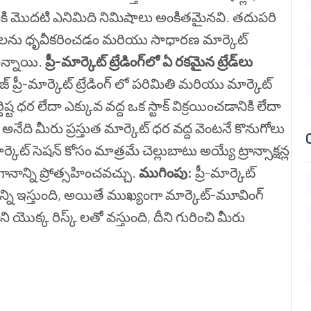
ికి మొదటి ఎనిమిది నిమిషాలు అంకితమైనవి. తదుపరి
ారాలను ధృవీకరించడం మరియు సాధారణ మార్కెట్
న్నాయి.
ప్రీ-మార్కెట్ ట్రేడింగ్‌లో ఏ రకమైన ట్రేడ్‌లు
జ్ ప్రీ-మార్కెట్ ట్రేడింగ్ లో పరిమితి మరియు మార్కెట్
దిష్ట ధర లేదా ఎక్కువ వద్ద ఒక స్టాక్ విక్రయించడానికి లేదా
నేది మీరు ప్రస్తుత మార్కెట్ ధర వద్ద వెంటనే కొనుగోలు
ెట్ సెషన్ కోసం మాత్రమే చెల్లుబాటు అయ్యే ట్రాన్సాక్షన్ల
న్ని ప్రోత్సహించవచ్చు.
ముగింపు:
ప్రీ-మార్కెట్
్ని ఇస్తుంది, అయితే ముఖ్యంగా మార్కెట్-మూవింగ్
ని యొక్క రిస్క్ లతో వస్తుంది, దీని గురించి మీరు