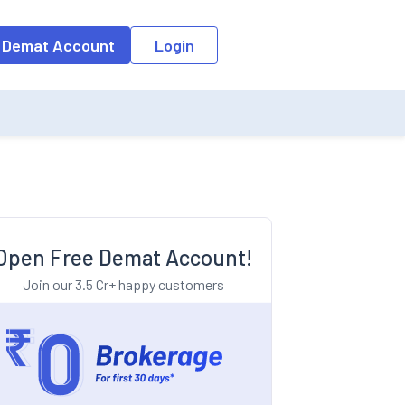
o the input field, the suggestion list will be updated as per the keyw
 Demat Account
Login
Open Free Demat Account!
Join our 3.5 Cr+ happy customers