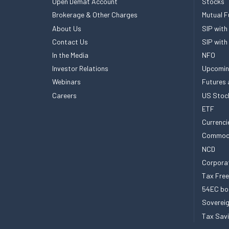
Open Demat Account
Stocks
Brokerage & Other Charges
Mutual F
About Us
SIP with
Contact Us
SIP with
In the Media
NFO
Investor Relations
Upcomin
Webinars
Futures 
Careers
US Stoc
ETF
Currenci
Commod
NCD
Corpora
Tax Fre
54EC bo
Sovereig
Tax Sav