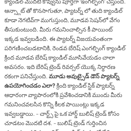
క్యాండిల్ మొదటి కొవ్వును పూర్తిగా 'ఇంగల్ఫింగ్' చేస్తుంది.
ఆన్స్లాట్ తో కొనసాగుతూ, ప్యాటర్న్ లో తుది క్యాండిల్
కూడా నెగటివ్‌గా ముగుస్తుంది, మూడవ సెషన్‌లో వేగం
తీసుకుంటుంది.
మీరు గమనించాల్సిన కీ పాయింట్
ఇక్కడ ఇవ్వబడింది. ఈ ప్యాటర్న్ విజయవంతంగా
పరిగణించబడటానికి, రెండవ బేరిష్ ఎంగల్ఫింగ్ క్యాండిల్
క్రింద మూడవ బేరిష్ క్యాండిల్ మూసివేయడం చాలా
అవసరం. ఇది బేరిష్ ట్రెండ్ రివర్సల్ యొక్క నిర్ధారణ
రకంగా పనిచేస్తుంది.
మూడు అవుట్సైడ్ డౌన్ ప్యాటర్న్
ఉపయోగించడం ఎలా?
క్రింది క్యాండిల్ స్టిక్ ప్యాటర్న్
ఆధారంగా వ్యాపారంలోకి ప్రవేశించడానికి ముందు మీరు
గమనించవలసిన కొన్ని కీలక పాయింట్లు ఇక్కడ
ఇవ్వబడ్డాయి.
– చార్ట్స్ పై ఒక హార్డ్ బులిష్ ట్రెండ్ కోసం
చూడటం మొదటి దశ.
– బులిష్ ట్రెండ్ గుర్తించిన