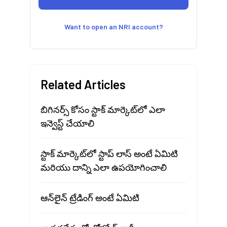
Want to open an NRI account?
Related Articles
బిగినర్స్ కోసం స్టాక్ మార్కెట్‍లో ఎలా
ఇన్వెస్ట్ చేయాలి
స్టాక్ మార్కెట్‍లో స్టాప్ లాస్ అంటే ఏమిటి
మరియు దాన్ని ఎలా ఉపయోగించాలి
ఆన్‌లైన్ ట్రేడింగ్ అంటే ఏమిటి