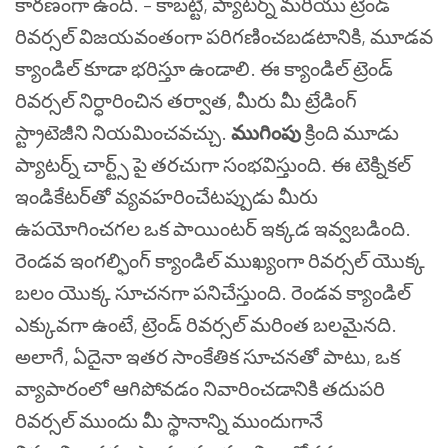
కారణంగా ఉంది.
– కాబట్టి, ప్యాటర్న్ మరియు ట్రెండ్
రివర్సల్ విజయవంతంగా పరిగణించబడటానికి, మూడవ
క్యాండిల్ కూడా భరిస్తూ ఉండాలి. ఈ క్యాండిల్ ట్రెండ్
రివర్సల్ నిర్ధారించిన తర్వాత, మీరు మీ ట్రేడింగ్
స్ట్రాటెజీని నియమించవచ్చు.
ముగింపు
క్రింది మూడు
ప్యాటర్న్ చార్ట్స్ పై తరచుగా సంభవిస్తుంది. ఈ టెక్నికల్
ఇండికేటర్‌తో వ్యవహరించేటప్పుడు మీరు
ఉపయోగించగల ఒక పాయింటర్ ఇక్కడ ఇవ్వబడింది.
రెండవ ఇంగల్ఫింగ్ క్యాండిల్ ముఖ్యంగా రివర్సల్ యొక్క
బలం యొక్క సూచనగా పనిచేస్తుంది. రెండవ క్యాండిల్
ఎక్కువగా ఉంటే, ట్రెండ్ రివర్సల్ మరింత బలమైనది.
అలాగే, ఏదైనా ఇతర సాంకేతిక సూచనతో పాటు, ఒక
వ్యాపారంలో ఆగిపోవడం నివారించడానికి తదుపరి
రివర్సల్ ముందు మీ స్థానాన్ని ముందుగానే