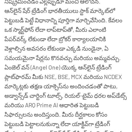
నిష్క్రమించడం ఎల్లప్పుడూ మంచి ఆలోచన.
ఆన్‌లైన్ షేర్ ట్రేడింగ్ భారతీయులు స్టాక్ మార్కెట్‌లో
పెట్టుబడి పెట్టే విధానాన్ని పూర్తిగా మార్చివేసింది. కేవలం
ఒక స్మార్ట్‌ఫోన్ లేదా లాప్‌టాప్‌తో, మీరు ఎలాంటి
పేపర్‌వర్క్ లేకుండా లేదా బ్రోకర్ కార్యాలయానికి
వెళ్లాల్సిన అవసరం లేకుండా ఎక్కడి నుండైనా, ఏ
సమయమైనా షేర్లను కొనవచ్చు మరియు అమ్మవచ్చు.
ఏంజెల్ వన్ (Angel One) యొక్క ఆన్‌లైన్ ట్రేడింగ్
ప్లాట్‌ఫారమ్ మీకు NSE, BSE, MCX మరియు NCDEX
మార్కెట్లకు తక్షణ యాక్సెస్‌ను అందించడంతో పాటు,
అడ్వాన్స్‌డ్ చార్టింగ్ టూల్స్, రియల్-టైమ్ ధరల అప్‌డేట్స్
మరియు ARQ Prime AI ఆధారిత పెట్టుబడి
సిఫార్సులను అందిస్తుంది. మీరు దీర్ఘకాలం కోసం
పెట్టుబడి పెట్టాలనుకున్నా లేదా యాక్టివ్‌గా ట్రేడింగ్