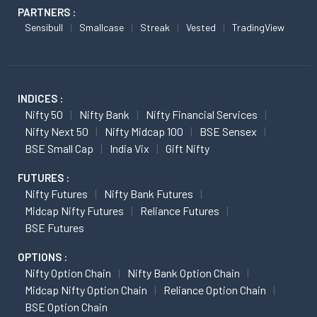
PARTNERS :
Sensibull
Smallcase
Streak
Vested
TradingView
INDICES :
Nifty 50
Nifty Bank
Nifty Financial Services
Nifty Next 50
Nifty Midcap 100
BSE Sensex
BSE Small Cap
India Vix
Gift Nifty
FUTURES :
Nifty Futures
Nifty Bank Futures
Midcap Nifty Futures
Reliance Futures
BSE Futures
OPTIONS :
Nifty Option Chain
Nifty Bank Option Chain
Midcap Nifty Option Chain
Reliance Option Chain
BSE Option Chain