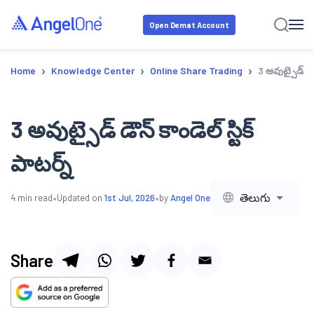
Open Demat Account
›
›
›
Home
Knowledge Center
Online Share Trading
3 అవుట్సైడ్ డౌన్
3 అవుట్సైడ్ డౌన్ కాండెల్ స్టిక్
పాటర్న్
•
•
తెలుగు
4
min read
Updated on
1st Jul, 2026
by
Angel One
Share