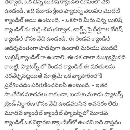
తర్వాత, ఒక చిన్న బులిష్ క్యాండిల్ రూపంలో వేచి
ఉండండి. ఇది మూడు క్రింది ప్యాటర్న్ వెలుపల మొదటి
క్యాండిల్ అయి ఉంటుంది.
– ఒకసారి మీరు చిన్న బులిష్
క్యాండిల్ ను గుర్తించిన తర్వాత, చార్ట్స్ పై దీర్ఘకాల బేరిష్
క్యాండిల్ కోసం వేచి ఉండండి. ఈ రెండవ క్యాండిల్
ఆదర్శవంతంగా పొడవుగా ఉండాలి మరియు మొదటి
బుల్లిష్ క్యాండిల్ గా ఉండాలి. ఈ దశ చాలా ముఖ్యమైనది
కాబట్టి, ప్యాటర్న్ లో రెండవ క్యాండిల్ ఈ షరతులను
నెరవేర్చినట్లయితే మాత్రమే ఒక వ్యాపారంలోకి
ప్రవేశించడం పరిగణించవలసి ఉంటుంది.
– ఇతర
సాంకేతిక సూచనలు కాకుండా, బయట మూడు ప్యాటర్న్
ట్రెండ్ నిర్ధారణ కోసం వేచి ఉండవలసిన అవసరం లేదు.
మూడవ క్యాండిల్ క్యాండిల్ ప్యాటర్న్‌లో మూడవ
క్యాండిల్ ఒక నిర్ధారణ క్యాండిల్‌లో ఉందని ఇది వాస్తవం