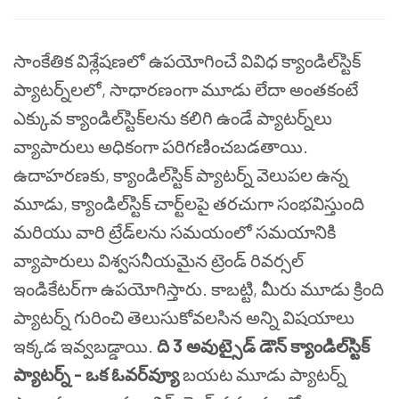
సాంకేతిక విశ్లేషణలో ఉపయోగించే వివిధ క్యాండిల్‌స్టిక్
ప్యాటర్న్‌లలో, సాధారణంగా మూడు లేదా అంతకంటే
ఎక్కువ క్యాండిల్‌స్టిక్‌లను కలిగి ఉండే ప్యాటర్న్‌లు
వ్యాపారులు అధికంగా పరిగణించబడతాయి.
ఉదాహరణకు, క్యాండిల్‌స్టిక్ ప్యాటర్న్ వెలుపల ఉన్న
మూడు, క్యాండిల్‌స్టిక్ చార్ట్‌లపై తరచుగా సంభవిస్తుంది
మరియు వారి ట్రేడ్‌లను సమయంలో సమయానికి
వ్యాపారులు విశ్వసనీయమైన ట్రెండ్ రివర్సల్
ఇండికేటర్‌గా ఉపయోగిస్తారు. కాబట్టి, మీరు మూడు క్రింది
ప్యాటర్న్ గురించి తెలుసుకోవలసిన అన్ని విషయాలు
ఇక్కడ ఇవ్వబడ్డాయి.
ది 3 అవుట్సైడ్ డౌన్ క్యాండిల్‌స్టిక్
ప్యాటర్న్ - ఒక ఓవర్‌వ్యూ
బయట మూడు ప్యాటర్న్