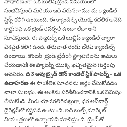
సాధారణంగా ఒక బులిష్ ట్రెండ్ సమయంలో
సంభవిస్తుంది మరియు ఇది వరుసగా మూడు క్యాండిల్
స్టిక్స్ కలిగి ఉంటుంది. ఈ క్యాండిల్స్ యొక్క కదలిక అనేది
కార్డులపై ఒక ట్రెండ్ రివర్సల్ ఉందా లేదా అని
సూచిస్తుంది. ఈ ప్యాటర్న్ ఒకే బుల్లిష్ క్యాండిల్ ద్వారా
విశిష్టత కలిగి ఉంది, తరువాత రెండు బేరిష్ క్యాండిల్స్
ఉంటాయి. కౌంటర్-ట్రెండ్ ట్రేడింగ్ స్ట్రాటెజీలను అమలు
చేయడానికి ఈ ప్యాటర్న్ యొక్క ఖచ్చితమైన గుర్తింపు
అవసరం.
ది 3 అవుట్సైడ్ డౌన్ కాండెల్ స్టిక్ పాటర్న్ - ఒక
ఉదాహరణ
ఈ సాంకేతిక సూచనను అర్థం చేసుకోవడం
చాలా సులభం.
ఈ అంకెను పరిశీలించడానికి ఒక నిమిషం
తీసుకోండి. మీరు చూడగలిగినట్లుగా, ధర అప్‌వార్డ్
డైరెక్షన్‌లో కష్టపడి ఉంటుంది, ఇది బుల్స్ మార్కెట్
నియంత్రణలో ఉన్నాయని సూచిస్తుంది. ట్రెండ్‌తో