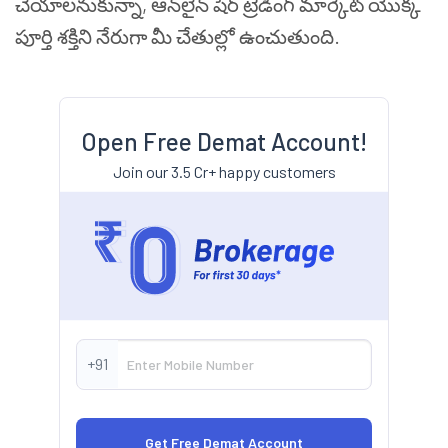
చేయాలనుకున్నా, ఆన్‌లైన్ షేర్ ట్రేడింగ్ మార్కెట్ యొక్క
పూర్తి శక్తిని నేరుగా మీ చేతుల్లో ఉంచుతుంది.
Open Free Demat Account!
Join our 3.5 Cr+ happy customers
+91