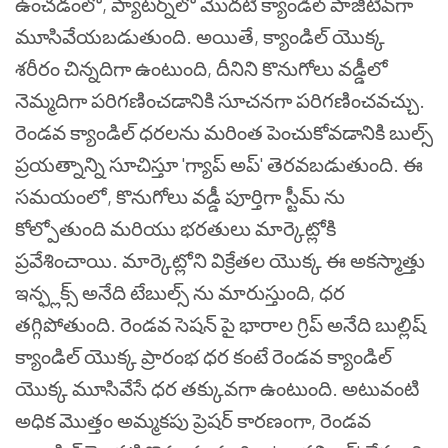
ఉంచడంలో, ప్యాటర్న్‌లో మొదటి క్యాండిల్ పాజిటివ్‌గా
మూసివేయబడుతుంది. అయితే, క్యాండిల్ యొక్క
శరీరం చిన్నదిగా ఉంటుంది, దీనిని కొనుగోలు వడ్డీలో
నెమ్మదిగా పరిగణించడానికి సూచనగా పరిగణించవచ్చు.
రెండవ క్యాండిల్ ధరలను మరింత పెంచుకోవడానికి బుల్స్
ప్రయత్నాన్ని సూచిస్తూ 'గ్యాప్ అప్' తెరవబడుతుంది.
ఈ
సమయంలో, కొనుగోలు వడ్డీ పూర్తిగా స్టీమ్ ను
కోల్పోతుంది మరియు భరతులు మార్కెట్లోకి
ప్రవేశించాయి. మార్కెట్లోని విక్రేతల యొక్క ఈ అకస్మాత్తు
ఇన్ఫ్లక్స్ అనేది టేబుల్స్ ను మారుస్తుంది, ధర
తగ్గిపోతుంది. రెండవ సెషన్ పై భారాల గ్రిప్ అనేది బుల్లిష్
క్యాండిల్ యొక్క ప్రారంభ ధర కంటే రెండవ క్యాండిల్
యొక్క మూసివేసే ధర తక్కువగా ఉంటుంది. అటువంటి
అధిక మొత్తం అమ్మకపు ప్రెషర్ కారణంగా, రెండవ