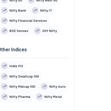
Nifty 50
Nifty Next 50
Nifty Bank
Nifty IT
Nifty Financial Services
BSE Sensex
Gift Nifty
Other Indices
India VIX
Nifty Smallcap 100
Nifty Midcap 100
Nifty Auto
Nifty Pharma
Nifty Metal