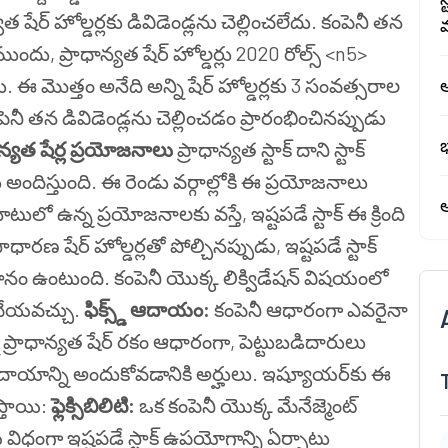
 షేర్ హోల్డర్లకు డివిడెండ్లను చెల్లించలేదు. కంపెనీ తన
 ముందు, ప్రాధాన్యత షేర్ హోల్డర్లు 2020 రోల్స్ <n5>
 మొత్తం అనేది అన్ని షేర్ హోల్డర్లకు 3 సంవత్సరాల
ఆ
నీ తన డివిడెండ్లను చెల్లించడం ప్రారంభించినప్పుడు
భ
ాన్యత షేర్ల ప్రయోజనాలు
ప్రాధాన్యత స్టాక్ దాని స్టాక్
అందిస్తుంది. ఈ రెండు వర్గాల్లోకి ఈ ప్రయోజనాలు
ఆ
లో ఉన్న ప్రయోజనాలకు వస్తే, ఇష్టపడే స్టాక్ ఈ క్రింది
ాధారణ షేర్ హోల్డర్లతో పోల్చినప్పుడు, ఇష్టపడే స్టాక్
ానం ఉంటుంది. కంపెనీ యొక్క లిక్విడేషన్ విషయంలో
 చేయవచ్చు.
ఫిక్స్డ్ ఆదాయం:
కంపెనీ ఆధారంగా ఎవరైనా
ప్రాధాన్యత షేర్ రకం ఆధారంగా, పెట్టుబడిదారులు
ివ్ ఆదాయాన్ని అందుకోవడానికి అర్హులు. ఇష్యూయర్‌కు ఈ
స్తాయి:
ఫ్లెక్సిబిలిటి:
ఒక కంపెనీ యొక్క మేనేజ్మెంట్
ే విధంగా ఇష్టపడే స్టాక్ ఉపయోగాన్ని ఏర్పాటు