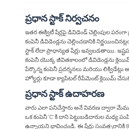
ప్రధాన స్టాక్ నిర్వచనం
ఇతర ఈక్విటీ షేర్లపై డివిడెండ్ చెల్లింపుల పరంగ
కంపెనీ డివిడెండ్లను చెల్లించడానికి నిర్ణయించినట
స్టాక్ లేదా ప్రాధాన్యత షేర్లు ఇవ్వబడతాయి. ఇష్
కంపెనీ యొక్క జీవితకాలంలో డివిడెండ్లను క్లెయిమ్
పేర్కొన్న కంపెనీ ప్రదర్శనలు మరియు లిక్విడేట్లు 
హోల్డర్లు కూడా క్యాపిటల్ రీపేమెంట్ క్లెయిమ్ చేసు
ప్రధాన స్టాక్ ఉదాహరణ
వారు ఎలా పనిచేస్తారు అనే వివరణ ద్వారా మేము
ఒక కంపెనీ 'C' కి దాని పెట్టుబడిదారుల మధ్య పంప
ఉన్నాయని భావించండి. ఈ షేర్లు సంవత్సరానికి 