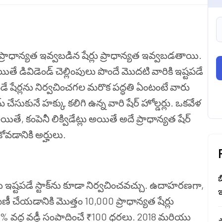
ా ప్రాధాన్యత ఇవ్వబడిన షేర్లు ప్రాధాన్యత ఇవ్వబడతాయి.
్లయితే డివిడెండ్ చెల్లింపులు పొందే మొదటి వారికి ఇష్టపడే
టపడే షేర్లను నిర్వచించగల మరొక పద్ధతి ఏంటంటే వారు
 చేసుకునే హక్కు కలిగి ఉన్న వారి షేర్ హోల్డర్లు. ఒకవేళ
అయితే, కంపెనీ లిక్విడేట్లు అయితే అదే ప్రాధాన్యత షేర్
కోవడానికి అర్హులు.
బ
 ఇష్టపడే స్టాక్‌ను కూడా నిర్వచించవచ్చు. ఉదాహరణగా,
ఇ
ిణీ చేయడానికి మొత్తం 10,000 ప్రాధాన్యత షేర్లు
8% వద్ద వడ్డీ సంపాదించే ₹100 ధరలు. 2018 మరియు
స