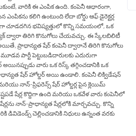
ాలనుకుంటే, వారికి ఈ ఎంపిక ఉంది. కంపెనీ ఆధారంగా,
సిన ఎంపికను కలిగి ఉంటుంది లేదా బోర్డు ఆఫ్ డైరెక్టర్ల
ా చూడదగిన భవిష్యత్తులో కొన్ని సమయంలో, ఒక
్యాక్ ద్వారా తిరిగి కొనుగోలు చేయవచ్చు. ఈ స్కేలబిలిటీ
ితే, ప్రాధాన్యత షేర్ కంపెనీ ద్వారానే తిరిగి కొనుగోలు
ూడవ పార్టీ పెట్టుబడిదారులకు ఎదురుగా
ర్ అయినప్పుడు వారు ఒక రిస్క్ తగ్గించడానికి ఒక
్యత షేర్ హోల్డర్ అయి ఉండాలి. కంపెనీ లిక్విడేషన్
యు నాన్-ప్రిఫరెన్స్ షేర్ హోల్డర్ల పైన క్లెయిమ్
్టపడే షేర్ల కొద్దిగా ఉంది మరియు ఒకవేళ వారు కంపెనీలో
ర్లను నాన్-ప్రాధాన్యత షేర్లలోకి మార్చవచ్చు. కొన్ని
రికి డివిడెండ్స్ చెల్లించడానికి నిధులు ఉన్నంత వరకు