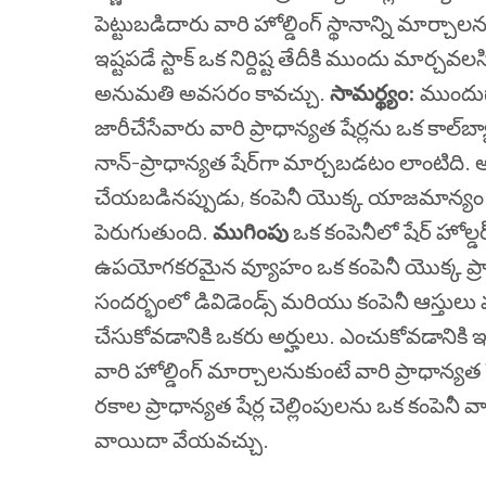
పెట్టుబడిదారు వారి హోల్డింగ్ స్థానాన్ని మార్చ
ఇష్టపడే స్టాక్ ఒక నిర్దిష్ట తేదీకి ముందు మార్చవల
అనుమతి అవసరం కావచ్చు.
సామర్థ్యం:
ముందుగ
జారీచేసేవారు వారి ప్రాధాన్యత షేర్లను ఒక కాల్‌బ
నాన్-ప్రాధాన్యత షేర్‌గా మార్చబడటం లాంటిది. అయ
చేయబడినప్పుడు, కంపెనీ యొక్క యాజమాన్యం మ
పెరుగుతుంది.
ముగింపు
ఒక కంపెనీలో షేర్ హోల్డ
ఉపయోగకరమైన వ్యూహం ఒక కంపెనీ యొక్క ప్రాధాన
సందర్భంలో డివిడెండ్స్ మరియు కంపెనీ ఆస్తులు మరి
చేసుకోవడానికి ఒకరు అర్హులు. ఎంచుకోవడానికి ఇష
వారి హోల్డింగ్ మార్చాలనుకుంటే వారి ప్రాధాన్యత షే
రకాల ప్రాధాన్యత షేర్ల చెల్లింపులను ఒక కంపెనీ వా
వాయిదా వేయవచ్చు.