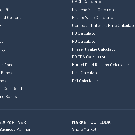
CAGR Calculator
g IPO
Dividend Yield Calculator
and Options
Future Value Calculator
ks
Compound Interest Rate Calculat
FD Calculator
es
RD Calculator
ity
Present Value Calculator
EBITDA Calculator
te Bonds
Mutual Fund Returns Calculator
e Bonds
PPF Calculator
nds
EMI Calculator
n Gold Bond
ing Bonds
 A PARTNER
MARKET OUTLOOK
Business Partner
Share Market