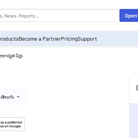
opulated by default on accessing the input field. On entering data int
Open
roducts
Become a Partner
Pricing
Support
్రాధాన్యత షేర్లు
తెలుగు