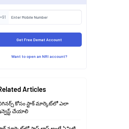
+91
Want to open an NRI account?
Related Articles
ిగినర్స్ కోసం స్టాక్ మార్కెట్‍లో ఎలా
న్వెస్ట్ చేయాలి
్టాక్ మార్కెట్‍లో స్టాప్ లాస్ అంటే ఏమిటి