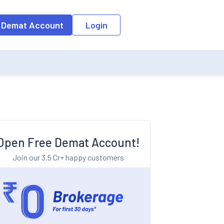
o the input field, the suggestion list will be updated as per the keyw
 Demat Account
Login
Open Free Demat Account!
Join our 3.5 Cr+ happy customers