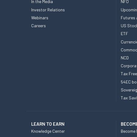
In the Media
NFO
Investor Relations
Upcomin
Webinars
Futures 
Careers
US Stoc
ETF
Currenci
Commod
NCD
Corpora
Tax Fre
54EC bo
Sovereig
Tax Sav
LEARN TO EARN
BECOME
Knowledge Center
Become 