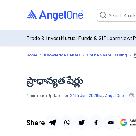
Suggestion will be p
Trade & Invest
Mutual Funds & SIP
Learn
News
P
›
›
›
Home
Knowledge Center
Online Share Trading
ప
ప్రాధాన్యత షేర్లు
•
•
4
min read
Updated on
24th Jun, 2026
by
Angel One
Share