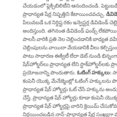
చేయడంలో ఫ్లెక్సిబిలిటీని ఆనందించండి. పెట్టు
ప్రాధాన్యత షేర్ల నిష్పత్తిని కేటాయించవచ్చు.
డివిడ
పిలువబడే ఒక నిర్దిష్ట రకం ఇన్వెస్టర్ల డివిడెండ్ 
అందిస్తుంది. తగినంత డివిడెండ్ ఫండ్స్ లేకప
పాలసీ వారికి ప్రతి నెల చెల్లించడానికి బాధ్య
చెల్లింపులను వాయిదా వేయడానికి వీలు కల్పిస్తుం
పాటు సాధారణ ఈక్విటీ లేదా డెట్ నుండి భిన్న
షేర్‌హోల్డర్‌లు ప్రాధాన్యత లేని స్టాక్‌హోల్డర్‌లకు
ప్రయోజనాన్ని పొందుతారు.
ఓటింగ్ హక్కులు:
సా
కంపెనీ యొక్క మేనేజ్మెంట్లో ఓటింగ్ హక్కులను 
ప్రాధాన్యత షేర్ హోల్డర్లు ఓట్ చేసే హక్కును అం
చేస్తే, ప్రాధాన్యత షేర్ హోల్డర్లు కూడా కంపెనీ
ప్రాధాన్యత షేర్ హోల్డర్లపై వారిని క్లెయిమ్ చేసుకో
నిర్ణయించబడిన నాన్-ప్రాధాన్యత షేర్ల సంఖ్యగ