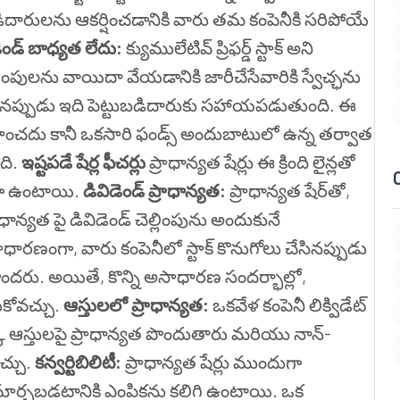
బడిదారులను ఆకర్షించడానికి వారు తమ కంపెనీకి సరిపోయే
ెండ్ బాధ్యత లేదు:
క్యుములేటివ్ ప్రిఫర్డ్ స్టాక్ అని
చెల్లింపులను వాయిదా వేయడానికి జారీచేసేవారికి స్వేచ్ఛను
ోయినప్పుడు ఇది పెట్టుబడిదారుకు సహాయపడుతుంది. ఈ
త వహించదు కానీ ఒకసారి ఫండ్స్ అందుబాటులో ఉన్న తర్వాత
ది.
ఇష్టపడే షేర్ల ఫీచర్లు
ప్రాధాన్యత షేర్లు ఈ క్రింది లైన్లతో
ంగా ఉంటాయి.
డివిడెండ్ ప్రాధాన్యత:
ప్రాధాన్యత షేర్‌తో,
 ప్రాధాన్యత పై డివిడెండ్ చెల్లింపును అందుకునే
ధారణంగా, వారు కంపెనీలో స్టాక్ కొనుగోలు చేసినప్పుడు
పొందరు. అయితే, కొన్ని అసాధారణ సందర్భాల్లో,
దుకోవచ్చు.
ఆస్తులలో ప్రాధాన్యత:
ఒకవేళ కంపెనీ లిక్విడేట్
 యొక్క ఆస్తులపై ప్రాధాన్యత పొందుతారు మరియు నాన్-
వచ్చు.
కన్వర్టిబిలిటీ:
ప్రాధాన్యత షేర్లు ముందుగా
ా మార్చబడటానికి ఎంపికను కలిగి ఉంటాయి. ఒక