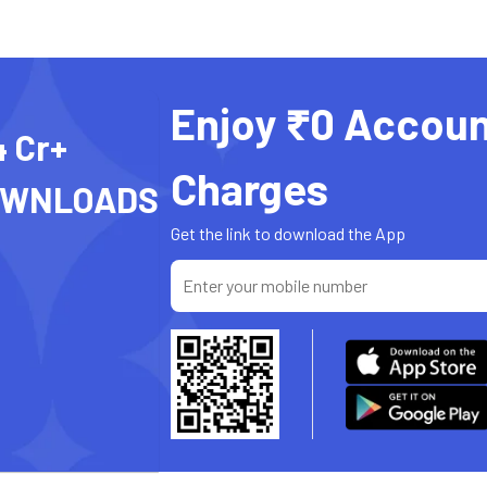
Enjoy ₹0 Accoun
4 Cr+
Charges
OWNLOADS
Get the link to download the App