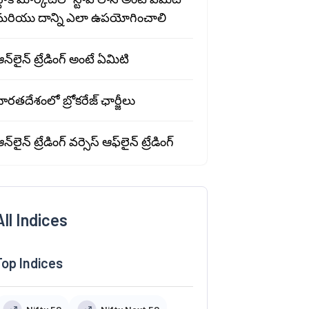
మరియు దాన్ని ఎలా ఉపయోగించాలి
న్‌లైన్ ట్రేడింగ్ అంటే ఏమిటి
ారతదేశంలో బ్రోకరేజ్ ఛార్జీలు
న్‌లైన్ ట్రేడింగ్ వర్సెస్ ఆఫ్‌లైన్ ట్రేడింగ్
All Indices
Top Indices