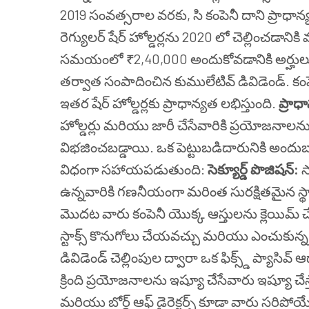
2019 సంవత్సరాల వరకు, సి కంపెనీ దాని ప్రాధాన్యత
రెగ్యులర్ షేర్ హోల్డర్లను 2020 లో చెల్లించడానికి
సమయంలో ₹2,40,000 అందుకోవడానికి అర్హులు. ఈ
తర్వాత సంపాదించిన కుములేటివ్ డివిడెండ్. కంపె
ఇతర షేర్ హోల్డర్లకు ప్రాధాన్యత లభిస్తుంది.
ప్రాధ
హోల్డర్లు మరియు జారీ చేసేవారికి ప్రయోజనాలను 
విభజించబడ్డాయి. ఒక పెట్టుబడిదారునికి అందుబాటు
విధంగా సహాయపడుతుంది:
సెక్యూర్డ్ పొజిషన్:
స
ఉన్నవారికి గణనీయంగా మరింత సురక్షితమైన స్థ
మొదట వారు కంపెనీ యొక్క ఆస్తులను క్లెయిమ్
స్టాక్స్ కొనుగోలు చేయవచ్చు మరియు ఎంచుకున్న 
డివిడెండ్ చెల్లింపుల ద్వారా ఒక ఫిక్స్డ్ ప్యాస
క్రింది ప్రయోజనాలను ఇష్యూ చేసేవారు ఇష్యూ చే
మరియు బోర్డ్ ఆఫ్ డైరెక్టర్స్ కూడా వారు సరిపోయ