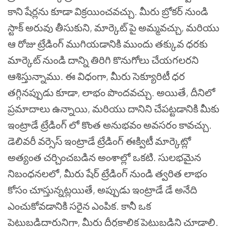
కాని షేర్లను కూడా విక్రయించవచ్చు. మీరు బ్రోకర్ నుండి
స్టాక్ అరువు తీసుకుని, మార్కెట్ పై అమ్మవచ్చు, మరియు
ఆ రోజు ట్రేడింగ్ ముగియడానికి ముందు తక్కువ ధరకు
మార్కెట్ నుండి దాన్ని తిరిగి కొనుగోలు చేయగలరని
ఆశిస్తున్నాము. ఈ విధంగా, మీరు సెక్యూరిటీ ధర
తగ్గినప్పుడు కూడా, లాభం పొందవచ్చు. అయితే, దీనిలో
ప్రమాదాలు ఉన్నాయి, మరియు దానిని చేపట్టడానికి మీకు
ఇంట్రాడే ట్రేడింగ్ లో కొంత అనుభవం అవసరం కావచ్చు.
డెలివరీ వర్సెస్ ఇంట్రాడే ట్రేడింగ్ ఈక్విటీ మార్కెట్లో
అత్యంత చర్చించబడిన అంశాల్లో ఒకటి. సులభమైన
నిబంధనలలో, మీరు షేర్ ట్రేడింగ్ నుండి త్వరిత లాభం
కోసం చూస్తున్నట్లయితే, అప్పుడు ఇంట్రాడే డే అనేది
ఎంచుకోవడానికి సరైన ఎంపిక. కానీ ఒక
పెట్టుబడిదారునిగా, మీరు దీర్ఘకాలిక పెట్టుబడిని చూడాలి.