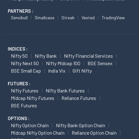
PARTNERS :
Sensibull
Smallcase
Streak
Vested
TradingView
INDICES :
Nifty 50
Nifty Bank
Nifty Financial Services
Nifty Next 50
Nifty Midcap 100
BSE Sensex
BSE Small Cap
India Vix
Gift Nifty
FUTURES :
Nifty Futures
Nifty Bank Futures
Midcap Nifty Futures
Reliance Futures
BSE Futures
OPTIONS :
Nifty Option Chain
Nifty Bank Option Chain
Midcap Nifty Option Chain
Reliance Option Chain