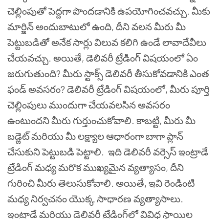
చెల్లింపుతో పెద్దగా పొందడానికి ఉపయోగించవచ్చు. మీకు
మార్జిన్ అందుబాటులో ఉంది, దీని వలన మీరు మీ
పెట్టుబడితో అనేక సార్లు విలువ కలిగి ఉండే లావాదేవీలు
చేయవచ్చు.
అయితే, డెలివరీ ట్రేడింగ్ విషయంలో ఏం
జరుగుతుంది? మీరు స్టాక్స్ డెలివరీ తీసుకోవడానికి ఎంత
ఫండ్ అవసరం? డెలివరీ ట్రేడింగ్ విషయంలో, మీరు పూర్తి
చెల్లింపులు ముందుగా చేయవలసిన అవసరం
ఉంటుందని మీరు గుర్తుంచుకోవాలి. కాబట్టి, మీరు మీ
బడ్జెట్ మరియు మీ లక్ష్యాల ఆధారంగా బాగా ప్లాన్
చేసుకుని పెట్టుబడి పెట్టాలి. ఇది డెలివరీ వర్సెస్ ఇంట్రాడే
ట్రేడింగ్ మధ్య మరొక ముఖ్యమైన వ్యత్యాసం, దీని
గురించి మీరు తెలుసుకోవాలి.
అయితే, ఇవి రెండింటి
మధ్య నిర్వచనం యొక్క సాధారణ వ్యత్యాసాలు.
ఇంట్రాడే మరియు డెలివరీ ట్రేడింగ్‌లో వివిధ స్థాయిల