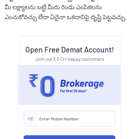
మీ లక్ష్యాలను బట్టి మీరు రెండు ఎంపికలను
ఎంచుకోవచ్చు లేదా ఏదైనా ఒకదానిపై దృష్టి పెట్టవచ్చు.
Open Free Demat Account!
Join our 3.5 Cr+ happy customers
+91