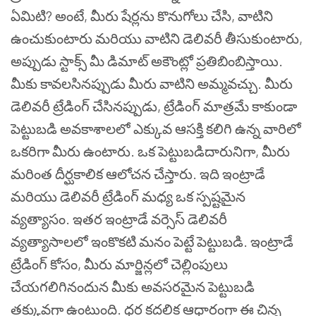
ఏమిటి? అంటే, మీరు షేర్లను కొనుగోలు చేసి, వాటిని
ఉంచుకుంటారు మరియు వాటిని డెలివరీ తీసుకుంటారు,
అప్పుడు స్టాక్స్ మీ డిమాట్ అకౌంట్లో ప్రతిబింబిస్తాయి.
మీకు కావలసినప్పుడు మీరు వాటిని అమ్మవచ్చు. మీరు
డెలివరీ ట్రేడింగ్ చేసినప్పుడు, ట్రేడింగ్ మాత్రమే కాకుండా
పెట్టుబడి అవకాశాలలో ఎక్కువ ఆసక్తి కలిగి ఉన్న వారిలో
ఒకరిగా మీరు ఉంటారు. ఒక పెట్టుబడిదారునిగా, మీరు
మరింత దీర్ఘకాలిక ఆలోచన చేస్తారు.
ఇది ఇంట్రాడే
మరియు డెలివరీ ట్రేడింగ్ మధ్య ఒక స్పష్టమైన
వ్యత్యాసం. ఇతర ఇంట్రాడే వర్సెస్ డెలివరీ
వ్యత్యాసాలలో ఇంకొకటి మనం పెట్టే పెట్టుబడి. ఇంట్రాడే
ట్రేడింగ్ కోసం, మీరు మార్జిన్లలో చెల్లింపులు
చేయగలిగినందున మీకు అవసరమైన పెట్టుబడి
తక్కువగా ఉంటుంది. ధర కదలిక ఆధారంగా ఈ చిన్న