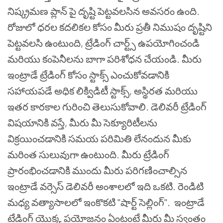
నిష్క్రమణ ప్లాన్ పై దృష్టి పెట్టవలసిన అవసరం ఉంది.
రోజులో ధరల కదలికల కోసం మీరు ప్రతీ నిముషం దృష్టిని
పెట్టవలసి ఉంటుంది, ట్రేడింగ్ చార్ట్స్ ఉపయోగించండి
మరియు కంపెనీలను బాగా పరిశోధన చేయండి. మీరు
ఇంట్రాడే ట్రేడింగ్ కోసం స్టాక్స్ ఎంచుకోవడానికి
సహాయపడే అధిక లిక్విడిటీ స్టాక్స్, అస్థిరత మరియు
ఇతర కారకాల గురించి తెలుసుకోవాలి.
డెలివరీ ట్రేడింగ్
విషయానికి వస్తే, మీరు మీ సెక్యూరిటీలను
విక్రయించడానికి సమయ పరిమితి లేనందున మీకు
మరింత సులువుగా ఉంటుంది. మీరు ట్రేడింగ్
ప్రారంభించడానికి ముందు మీరు పరిగణించాల్సిన
ఇంట్రాడే వర్సెస్ డెలివరీ అంశాలలో ఇది ఒకటి.
రెండిటి
మధ్య వత్యాసాలలో ఇంకొకటి "షార్ట్ సెల్లింగ్". ఇంట్రాడే
ట్రేడింగ్ యొక్క ప్రయోజనం ఏంటంటే మీరు మీ స్వంతం