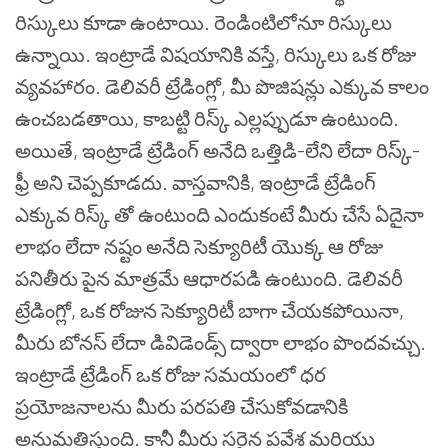
రిస్కులు కూడా ఉంటాయి.
రెండింటిలోనూ రిస్కులు
ఉన్నాయి. ఇంట్రాడే విషయానికి వస్తే, రిస్కులు ఒక రోజు
వ్యవహారం. డెలివరీ ట్రేడింగ్లో, మీ పొజిషన్లు ఎక్కువ కాలం
ఉంచబడతాయి, కాబట్టి రిస్క్ ఎల్లప్పుడూ ఉంటుంది.
అయితే, ఇంట్రాడే ట్రేడింగ్ అనేది ఒత్తిడి-లేని లేదా రిస్క్-
ఫ్రీ అని చెప్పకూడదు. వాస్తవానికి, ఇంట్రాడే ట్రేడింగ్
ఎక్కువ రిస్క్ తో ఉంటుంది ఎందుకంటే మీరు చేసే ఏదైనా
లాభం లేదా నష్టం అనేది సెక్యూరిటీ యొక్క ఆ రోజు
పనితీరు పైన మాత్రమే ఆధారపడి ఉంటుంది. డెలివరీ
ట్రేడింగ్లో, ఒక రోజున సెక్యూరిటీ బాగా చేయకపోయినా,
మీరు బోనస్ లేదా డివిడెండ్స్ ద్వారా లాభం పొందవచ్చు.
ఇంట్రాడే ట్రేడింగ్ ఒక రోజు సమయంలో ధర
ప్రయోజనాలను మీరు పరపతి చేసుకోవడానికి
అనుమతిస్తుంది. కానీ మీరు సరైన ప్రవేశ మరియు