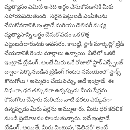
వ్యత్యాసం ఏమిటి అనేది అర్థం చేసుకోవడానికి మీకు
సహాయపడుతుంది.
సరైన పెట్టుబడి ఎంపికలను
చేసుకోవడానికి ఇంట్రాడే మరియు డెలివరీ మధ్య
వ్యత్యాసాన్ని అర్థం చేసుకోవడం ఒక కొత్త
పెట్టుబడిదారునకు అవసరం.
కాబట్టి, స్టాక్ మార్కెట్లో ట్రేడ్
చేయడానికి రెండు మార్గాలు ఉన్నాయి. వీటిలో ఒకటి
ఇంట్రాడే ట్రేడింగ్. అంటే మీరు ఒకే రోజులో స్టాక్ ఎక్స్చేంజ్
ద్వారా పేర్కొనబడిన ట్రేడింగ్ గంటల సమయంలో స్టాక్స్
కొనుగోలు / అమ్మడం చేయవచ్చు, అదే ఇంట్రాడే. ఈ
విధంగా, ధర తక్కువగా ఉన్నప్పుడు మీరు షేర్లను
కొనుగోలు చేస్తారు మరియు వాటి ధరలు ఎక్కువగా
ఉన్నప్పుడు మీరు షేర్లను అమ్ముతారు. మీరు ధర కదలిక
నుండి ప్రయోజనం పొందుతున్నారు. ఇదే ఇంట్రాడే
ట్రేడింగ్.
అయితే, మీరు వింటున్న "డెలివరీ" అంటే