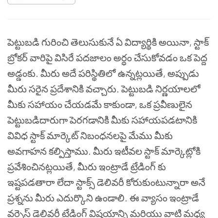
పెట్టుబడి గురించి తెలుసుకునే ఏ విద్యార్థికి అయినా, స్టాక్
బ్రోకర్ వారిపై విసిరే పదజాలం అర్ధం చేసుకోవడం ఒక పెద్ద
అడ్డంకు. మీరు అదే పరిస్థితిలో ఉన్నట్లయితే, అప్పుడు
మీరు సరైన ప్రదేశానికి వచ్చారు. పెట్టుబడి నిర్ణయాలలో
మీకు సహాయం చేయడమే కాకుండా, ఒక ప్రవీణులైన
పెట్టుబడిదారుగా పెరగడానికి మీకు సహాయపడటానికి
వివిధ స్టాక్ మార్కెట్ నిబంధనలపై మేము మీకు
అవగాహన కల్పిస్తాము.
మీరు ఇటీవల స్టాక్ మార్కెట్లోకి
ప్రవేశించినట్లయితే, మీరు ఇంట్రాడే ట్రేడింగ్ కు
ఇష్టపడతారా లేదా స్టాక్స్ డెలివరీ కోరుకుంటున్నారా అనే
ప్రశ్నను మీరు ఎదుర్కొని ఉండాలి. ఈ వ్యాసం ఇంట్రాడే
వర్సెస్ డెలివరీ ట్రేడింగ్ విషయాన్ని మరియు వాటి మధ్య