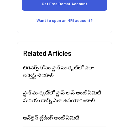
Want to open an NRI account?
Related Articles
బిగినర్స్ కోసం స్టాక్ మార్కెట్‍లో ఎలా
ఇన్వెస్ట్ చేయాలి
స్టాక్ మార్కెట్‍లో స్టాప్ లాస్ అంటే ఏమిటి
మరియు దాన్ని ఎలా ఉపయోగించాలి
ఆన్‌లైన్ ట్రేడింగ్ అంటే ఏమిటి