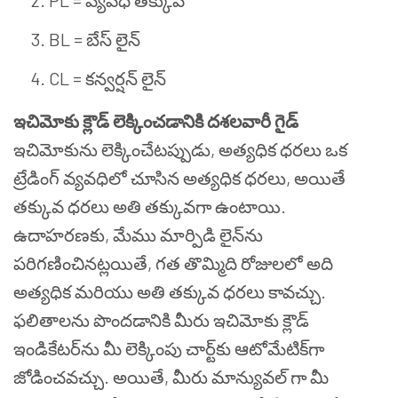
PL = వ్యవధి తక్కువ
BL = బేస్ లైన్
CL = కన్వర్షన్ లైన్
ఇచిమోకు క్లౌడ్ లెక్కించడానికి దశలవారీ గైడ్
ఇచిమోకును లెక్కించేటప్పుడు, అత్యధిక ధరలు ఒక
ట్రేడింగ్ వ్యవధిలో చూసిన అత్యధిక ధరలు, అయితే
తక్కువ ధరలు అతి తక్కువగా ఉంటాయి.
ఉదాహరణకు, మేము మార్పిడి లైన్‌ను
పరిగణించినట్లయితే, గత తొమ్మిది రోజులలో అది
అత్యధిక మరియు అతి తక్కువ ధరలు కావచ్చు.
ఫలితాలను పొందడానికి మీరు ఇచిమోకు క్లౌడ్
ఇండికేటర్‌ను మీ లెక్కింపు చార్ట్‌కు ఆటోమేటిక్‌గా
జోడించవచ్చు. అయితే, మీరు మాన్యువల్ గా మీ