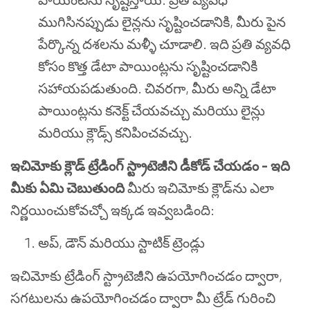
ముగిసినప్పుడు లైన్లను సృష్టించడానికి, మీరు పైన
పేర్కొన్న దశలను మళ్ళీ చూడాలి. ఇది ప్రతి వ్యవధి
కోసం కొత్త డేటా పాయింట్లను సృష్టించడానికి
సహాయపడుతుంది. చివరగా, మీరు అన్ని డేటా
పాయింట్లను కనెక్ట్ చేయవచ్చు మరియు లైన్లు
మరియు క్లౌడ్స్ కనిపించవచ్చు.
ఇచిమోకు క్లౌడ్ ట్రేడింగ్ స్ట్రాటెజీని డీకోడ్ చేయడం - ఇది
మీకు ఏమి చెబుతుంది
మీరు ఇచిమోకు క్లౌడ్‌ను ఎలా
నిర్ణయించుకోవచ్చో ఇక్కడ ఇవ్వబడింది:
అప్, డౌన్ మరియు స్టాటిక్ ట్రెండ్లు
ఇచిమోకు ట్రేడింగ్ స్ట్రాటెజీని ఉపయోగించడం ద్వారా,
సగటులను ఉపయోగించడం ద్వారా మీ ట్రేడ్ గురించి