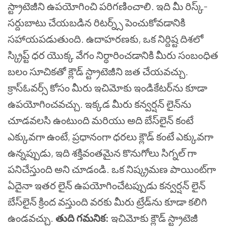
స్ట్రాటెజీని ఉపయోగించి పరిగణించాలి. ఇది మీ రిస్క్-
సర్దుబాటు చేయబడిన రిటర్న్స్ పెంచుకోవడానికి
సహాయపడుతుంది. ఉదాహరణకు, ఒక నిర్దిష్ట దిశలో
స్క్రిప్ట్ ధర యొక్క వేగం నిర్ధారించడానికి మీరు సంబంధిత
బలం సూచికతో క్లౌడ్ స్ట్రాటెజీని జత చేయవచ్చు.
క్రాస్ఓవర్స్ కోసం మీరు ఇచిమోకు ఇండికేటర్‌ను కూడా
ఉపయోగించవచ్చు. ఇక్కడ మీరు కన్వర్షన్ లైన్‌ను
చూడవలసి ఉంటుంది మరియు అది బేస్‌లైన్ కంటే
ఎక్కువగా ఉంటే, ప్రధానంగా ధరలు క్లౌడ్ కంటే ఎక్కువగా
ఉన్నప్పుడు, ఇది శక్తివంతమైన కొనుగోలు సిగ్నల్ గా
పనిచేస్తుంది అని చూడండి. ఒక నిష్క్రమణ పాయింట్‌గా
ఏదైనా ఇతర లైన్ ఉపయోగించేటప్పుడు కన్వర్షన్ లైన్
బేస్‌లైన్ క్రింద వస్తుంది వరకు మీరు ట్రేడ్‌ను కూడా కలిగి
ఉండవచ్చు.
తుది గమనిక:
ఇచిమోకు క్లౌడ్ స్ట్రాటెజీ