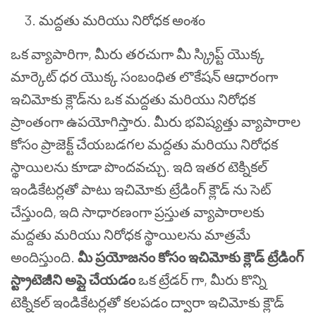
మద్దతు మరియు నిరోధక అంశం
ఒక వ్యాపారిగా, మీరు తరచుగా మీ స్క్రిప్ట్ యొక్క
మార్కెట్ ధర యొక్క సంబంధిత లొకేషన్ ఆధారంగా
ఇచిమోకు క్లౌడ్‌ను ఒక మద్దతు మరియు నిరోధక
ప్రాంతంగా ఉపయోగిస్తారు. మీరు భవిష్యత్తు వ్యాపారాల
కోసం ప్రాజెక్ట్ చేయబడగల మద్దతు మరియు నిరోధక
స్థాయిలను కూడా పొందవచ్చు. ఇది ఇతర టెక్నికల్
ఇండికేటర్లతో పాటు ఇచిమోకు ట్రేడింగ్ క్లౌడ్ ను సెట్
చేస్తుంది, ఇది సాధారణంగా ప్రస్తుత వ్యాపారాలకు
మద్దతు మరియు నిరోధక స్థాయిలను మాత్రమే
అందిస్తుంది.
మీ ప్రయోజనం కోసం ఇచిమోకు క్లౌడ్ ట్రేడింగ్
స్ట్రాటెజీని అప్లై చేయడం
ఒక ట్రేడర్ గా, మీరు కొన్ని
టెక్నికల్ ఇండికేటర్లతో కలపడం ద్వారా ఇచిమోకు క్లౌడ్