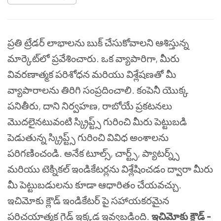
ప్రతి ట్రేడర్ లాభాలను బుక్ చేసుకోవాలని ఆశిస్తున్న
మార్కెట్‌లో ప్రవేశించారు. ఒక వ్యాపారిగా, మీరు
వివరణాత్మక పరిశోధన మరియు విశ్లేషణతో మీ
వ్యాపారాలను తిరిగి సంప్రదించాలి. కంపెనీ యొక్క
పనితీరు, దాని నిర్వహణ, రాబోయే ప్రకటనలు
మొదలైనటువంటి స్క్రిప్ట్స్ గురించి మీరు పెట్టుబడి
పెడుతున్న స్క్రిప్ట్స్ గురించి వివిధ అంశాలను
పరిగణించండి. అనేక టూల్స్, చార్ట్స్, ప్యాటర్న్స్
మరియు టెక్నికల్ ఇండికేటర్లను విశ్లేషించడం ద్వారా మీరు
మీ పెట్టుబడులను కూడా ఆధారితం చేయవచ్చు.
ఇచిమోకు క్లౌడ్ ఇండికేటర్ పై సహాయకరమైన
పరిచయాత్మక గైడ్ ఇక్కడ ఇవ్వబడింది.
ఇచిమోకు క్లౌడ్ -