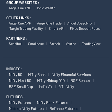
GROUP WEBSITES :
Angel One AMC
Ionic Wealth
OTHER LINKS :
Angel One APP
Angel One Trade
Angel SpeedPro
Margin Trading Facility
Smart API
Fixed Deposit Rates
PARTNERS :
Sensibull
Smallcase
Streak
Vested
TradingView
INDICES :
Nifty 50
Nifty Bank
Nifty Financial Services
Nifty Next 50
Nifty Midcap 100
BSE Sensex
BSE Small Cap
India Vix
Gift Nifty
FUTURES :
Nifty Futures
Nifty Bank Futures
Midcap Nifty Futures
Reliance Futures