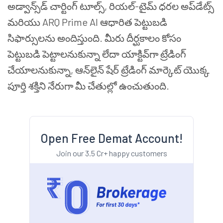
అడ్వాన్స్‌డ్ చార్టింగ్ టూల్స్, రియల్-టైమ్ ధరల అప్‌డేట్స్
మరియు ARQ Prime AI ఆధారిత పెట్టుబడి
సిఫార్సులను అందిస్తుంది. మీరు దీర్ఘకాలం కోసం
పెట్టుబడి పెట్టాలనుకున్నా లేదా యాక్టివ్‌గా ట్రేడింగ్
చేయాలనుకున్నా, ఆన్‌లైన్ షేర్ ట్రేడింగ్ మార్కెట్ యొక్క
పూర్తి శక్తిని నేరుగా మీ చేతుల్లో ఉంచుతుంది.
Open Free Demat Account!
Join our 3.5 Cr+ happy customers