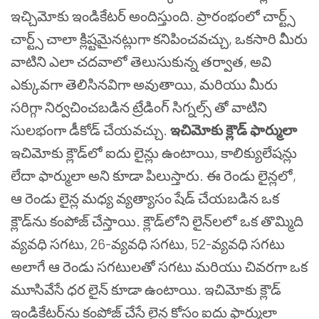
ఇచ్చిమోకు ఇండికేటర్ అందిస్తుంది. ప్రారంభంలో చార్ట్స్
చార్ట్స్ చాలా క్లిష్టమైనట్లుగా కనిపించవచ్చు, ఒకసారి మీరు
వాటిని ఎలా చదవాలో తెలుసుకున్న తర్వాత, అవి
ఎక్కువగా తెలిసినవిగా అవుతాయి, మరియు మీరు
సరిగ్గా నిర్వచించబడిన ట్రేడింగ్ సిగ్నల్స్ తో వాటిని
సులభంగా డీకోడ్ చేయవచ్చు.
ఇచిమోకు క్లౌడ్ ఫార్ములా
ఇచిమోకు క్లౌడ్‌లో ఐదు లైన్లు ఉంటాయి, కాలిక్యులేషన్లు
లేదా ఫార్ములా అని కూడా పిలుస్తారు. ఈ రెండు లైన్లలో,
ఆ రెండు లైన్ల మధ్య వ్యత్యాసం షేడ్ చేయబడిన ఒక
క్లౌడ్‌ను కంపోజ్ చేస్తాయి. క్లౌడ్‌లోని లైన్‌లలో ఒక తొమ్మిది
వ్యవధి సగటు, 26-వ్యవధి సగటు, 52-వ్యవధి సగటు
అలాగే ఆ రెండు సగటులతో సగటు మరియు చివరగా ఒక
మూసివేసే ధర లైన్ కూడా ఉంటాయి. ఇచిమోకు క్లౌడ్
ఇండికేటర్‌ను కంపోజ్ చేసే లైన్ల కోసం ఐదు ఫార్ములా