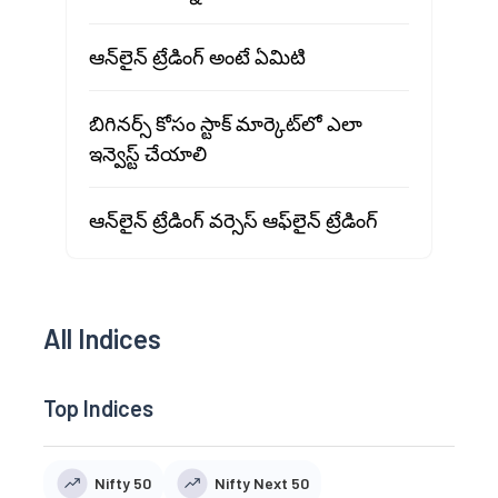
ఆన్‌లైన్ ట్రేడింగ్ అంటే ఏమిటి
బిగినర్స్ కోసం స్టాక్ మార్కెట్‍లో ఎలా
ఇన్వెస్ట్ చేయాలి
ఆన్‌లైన్ ట్రేడింగ్ వర్సెస్ ఆఫ్‌లైన్ ట్రేడింగ్
All Indices
Top Indices
Nifty 50
Nifty Next 50