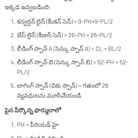
ఇక్కడ ఇవ్వబడింది:
కన్వర్షన్ లైన్ (కేంకన్ సెన్) = 9-PH+9-PL/2
బేస్ లైన్ (కిజున్ సెన్) = 26-PH + 26-PL/2
లీడింగ్ స్పాన్ A (సెన్కు స్పాన్ A) = CL + BL/2
లీడింగ్ స్పాన్ బి (సెన్కు స్పాన్ బి) = 52-PH + 52-
PL/2
లాగింగ్ స్పాన్ (చికు స్పాన్) = గతంలో 26
వ్యవధులను మూసివేయండి
పైన పేర్కొన్న ఫార్ములాలో
PH = పీరియడ్ హై