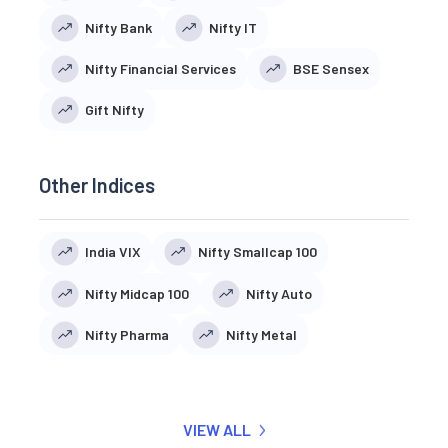
Nifty Bank
Nifty IT
Nifty Financial Services
BSE Sensex
Gift Nifty
Other Indices
India VIX
Nifty Smallcap 100
Nifty Midcap 100
Nifty Auto
Nifty Pharma
Nifty Metal
VIEW ALL