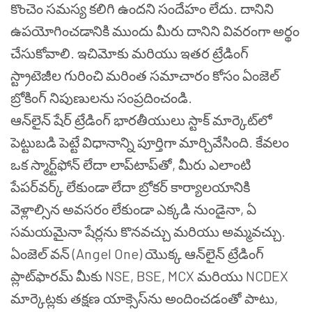
కొంచెం సమస్య కలిగి ఉందని సందేహం లేదు. దానిని
ఉపయోగించడానికి ముందు మీరు దానిని వివరంగా అర్థం
చేసుకోవాలి. ఇచిమోకు మరియు ఇతర ట్రేడింగ్
స్ట్రాటెజీల గురించి మరింత సమాచారం కోసం ఏంజెల్
బ్రోకింగ్ నిపుణులను సంప్రదించండి.
ఆన్‌లైన్ షేర్ ట్రేడింగ్ భారతీయులు స్టాక్ మార్కెట్‌లో
పెట్టుబడి పెట్టే విధానాన్ని పూర్తిగా మార్చివేసింది. కేవలం
ఒక స్మార్ట్‌ఫోన్ లేదా లాప్‌టాప్‌తో, మీరు ఎలాంటి
పేపర్‌వర్క్ లేకుండా లేదా బ్రోకర్ కార్యాలయానికి
వెళ్లాల్సిన అవసరం లేకుండా ఎక్కడి నుండైనా, ఏ
సమయమైనా షేర్లను కొనవచ్చు మరియు అమ్మవచ్చు.
ఏంజెల్ వన్ (Angel One) యొక్క ఆన్‌లైన్ ట్రేడింగ్
ప్లాట్‌ఫారమ్ మీకు NSE, BSE, MCX మరియు NCDEX
మార్కెట్లకు తక్షణ యాక్సెస్‌ను అందించడంతో పాటు,