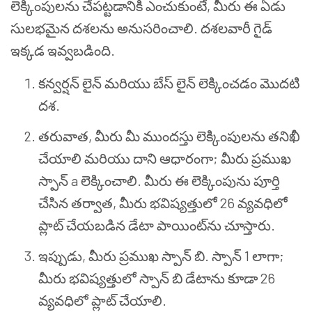
లెక్కింపులను చేపట్టడానికి ఎంచుకుంటే, మీరు ఈ ఏడు
సులభమైన దశలను అనుసరించాలి. దశలవారీ గైడ్
ఇక్కడ ఇవ్వబడింది.
కన్వర్షన్ లైన్ మరియు బేస్ లైన్ లెక్కించడం మొదటి
దశ.
తరువాత, మీరు మీ ముందస్తు లెక్కింపులను తనిఖీ
చేయాలి మరియు దాని ఆధారంగా; మీరు ప్రముఖ
స్పాన్ a లెక్కించాలి. మీరు ఈ లెక్కింపును పూర్తి
చేసిన తర్వాత, మీరు భవిష్యత్తులో 26 వ్యవధిలో
ప్లాట్ చేయబడిన డేటా పాయింట్‌ను చూస్తారు.
ఇప్పుడు, మీరు ప్రముఖ స్పాన్ బి. స్పాన్ 1 లాగా;
మీరు భవిష్యత్తులో స్పాన్ బి డేటాను కూడా 26
వ్యవధిలో ప్లాట్ చేయాలి.