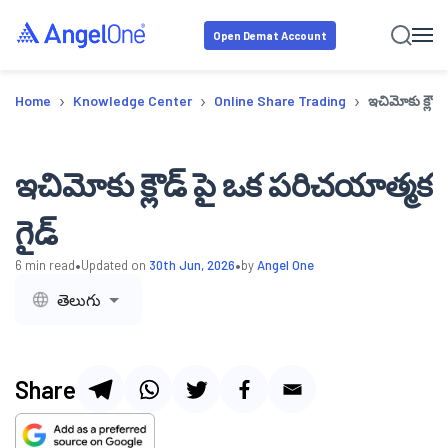
Open Demat Account
›
›
›
Home
Knowledge Center
Online Share Trading
ఇచిమోకు క్లౌడ్
ఇచిమోకు క్లౌడ్ పై ఒక పరిచయాత్మక
గైడ్
•
•
6
min read
Updated on
30th Jun, 2026
by
Angel One
తెలుగు
Share