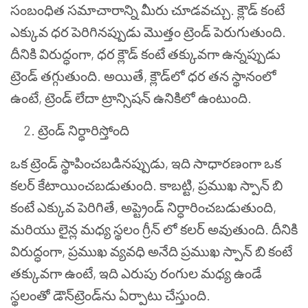
సంబంధిత సమాచారాన్ని మీరు చూడవచ్చు. క్లౌడ్ కంటే
ఎక్కువ ధర పెరిగినప్పుడు మొత్తం ట్రెండ్ పెరుగుతుంది.
దీనికి విరుద్ధంగా, ధర క్లౌడ్ కంటే తక్కువగా ఉన్నప్పుడు
ట్రెండ్ తగ్గుతుంది. అయితే, క్లౌడ్‌లో ధర తన స్థానంలో
ఉంటే, ట్రెండ్ లేదా ట్రాన్సిషన్ ఉనికిలో ఉంటుంది.
ట్రెండ్ నిర్ధారిస్తోంది
ఒక ట్రెండ్ స్థాపించబడినప్పుడు, ఇది సాధారణంగా ఒక
కలర్ కేటాయించబడుతుంది. కాబట్టి, ప్రముఖ స్పాన్ బి
కంటే ఎక్కువ పెరిగితే, అప్ట్రెండ్ నిర్ధారించబడుతుంది,
మరియు లైన్ల మధ్య స్థలం గ్రీన్ లో కలర్ అవుతుంది. దీనికి
విరుద్ధంగా, ప్రముఖ వ్యవధి అనేది ప్రముఖ స్పాన్ బి కంటే
తక్కువగా ఉంటే, ఇది ఎరుపు రంగుల మధ్య ఉండే
స్థలంతో డౌన్‌ట్రెండ్‌ను ఏర్పాటు చేస్తుంది.