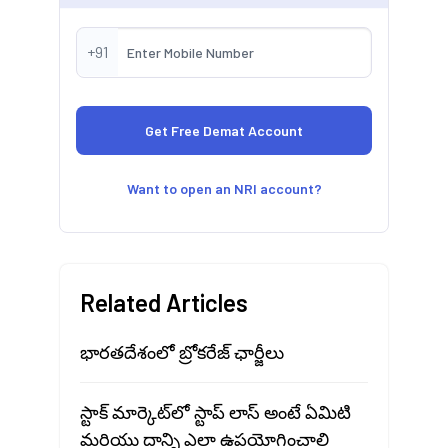
+91
Want to open an NRI account?
Related Articles
భారతదేశంలో బ్రోకరేజ్ ఛార్జీలు
స్టాక్ మార్కెట్‍లో స్టాప్ లాస్ అంటే ఏమిటి
మరియు దాన్ని ఎలా ఉపయోగించాలి