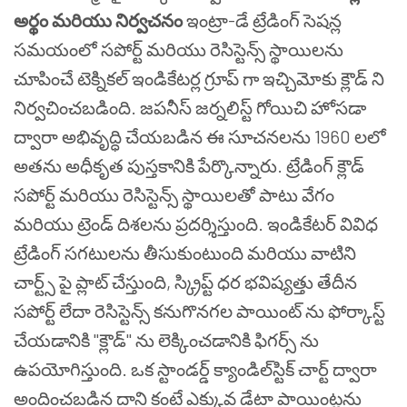
అర్థం మరియు నిర్వచనం
ఇంట్రా-డే ట్రేడింగ్ సెషన్ల
సమయంలో సపోర్ట్ మరియు రెసిస్టెన్స్ స్థాయిలను
చూపించే టెక్నికల్ ఇండికేటర్ల గ్రూప్ గా ఇచ్చిమోకు క్లౌడ్ ని
నిర్వచించబడింది. జపనీస్ జర్నలిస్ట్ గోయిచి హోసడా
ద్వారా అభివృద్ధి చేయబడిన ఈ సూచనలను 1960 లలో
అతను అధీకృత పుస్తకానికి పేర్కొన్నారు. ట్రేడింగ్ క్లౌడ్
సపోర్ట్ మరియు రెసిస్టెన్స్ స్థాయిలతో పాటు వేగం
మరియు ట్రెండ్ దిశలను ప్రదర్శిస్తుంది. ఇండికేటర్ వివిధ
ట్రేడింగ్ సగటులను తీసుకుంటుంది మరియు వాటిని
చార్ట్స్ పై ప్లాట్ చేస్తుంది, స్క్రిప్ట్ ధర భవిష్యత్తు తేదీన
సపోర్ట్ లేదా రెసిస్టెన్స్ కనుగొనగల పాయింట్ ను ఫోర్కాస్ట్
చేయడానికి "క్లౌడ్" ను లెక్కించడానికి ఫిగర్స్ ను
ఉపయోగిస్తుంది.
ఒక స్టాండర్డ్ క్యాండిల్‌స్టిక్ చార్ట్ ద్వారా
అందించబడిన దాని కంటే ఎక్కువ డేటా పాయింట్లను