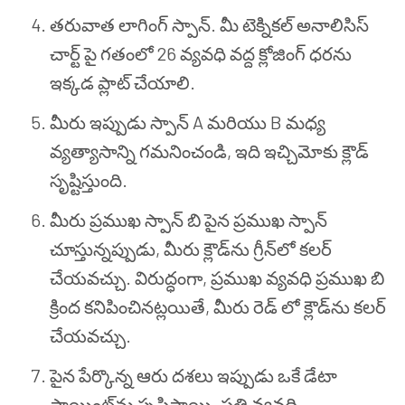
తరువాత లాగింగ్ స్పాన్. మీ టెక్నికల్ అనాలిసిస్
చార్ట్ పై గతంలో 26 వ్యవధి వద్ద క్లోజింగ్ ధరను
ఇక్కడ ప్లాట్ చేయాలి.
మీరు ఇప్పుడు స్పాన్ A మరియు B మధ్య
వ్యత్యాసాన్ని గమనించండి, ఇది ఇచ్చిమోకు క్లౌడ్
సృష్టిస్తుంది.
మీరు ప్రముఖ స్పాన్ బి పైన ప్రముఖ స్పాన్
చూస్తున్నప్పుడు, మీరు క్లౌడ్‌ను గ్రీన్‌లో కలర్
చేయవచ్చు. విరుద్ధంగా, ప్రముఖ వ్యవధి ప్రముఖ బి
క్రింద కనిపించినట్లయితే, మీరు రెడ్ లో క్లౌడ్‌ను కలర్
చేయవచ్చు.
పైన పేర్కొన్న ఆరు దశలు ఇప్పుడు ఒకే డేటా
పాయింట్‌ను సృష్టిస్తాయి. ప్రతి వ్యవధి