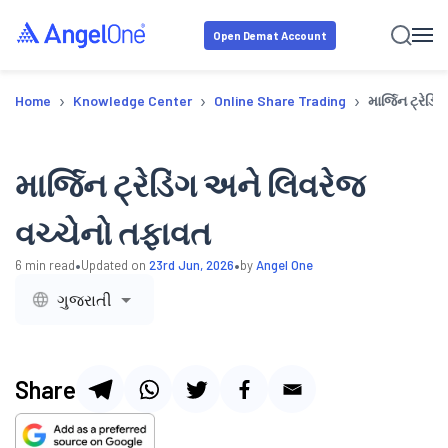
Open Demat Account
›
›
›
Home
Knowledge Center
Online Share Trading
માર્જિન ટ્રેડ
માર્જિન ટ્રેડિંગ અને લિવરેજ
વચ્ચેનો તફાવત
•
•
6
min read
Updated on
23rd Jun, 2026
by
Angel One
ગુજરાતી
Share