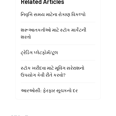
Related Articles
નિવૃત્તિ સમય માટેના રોકાણ વિકલ્પો
શરૂઆતકર્તાઓ માટે સ્ટૉક માર્કેટની
શરતો
ટ્રેડિંગ પ્લેટફોર્મ/ટૂલ
સ્ટૉક ખરીદવા માટે મૂવિંગ સરેરાશનો
ઉપયોગ કેવી રીતે કરવો?
આરઓસી: ફેરફાર સૂચકનો દર