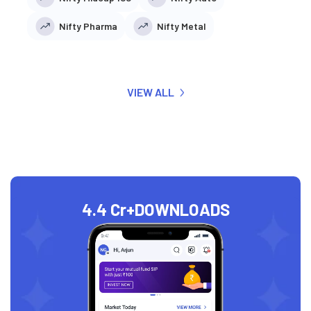
Nifty Pharma
Nifty Metal
VIEW ALL
4.4 Cr+
DOWNLOADS