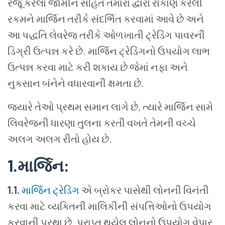
રજૂ કરેલા જામીન સહિત તમારા દ્વારા રોકાણ કરેલી
રકમને માર્જિન તરીકે સંદર્ભિત કરવામાં આવે છે અને
આ પદ્ધતિ લેવરેજ તરીકે ઓળખાતી ટ્રેડિંગ પાવરની
ડિગ્રી ઉત્પન્ન કરે છે. માર્જિન ટ્રેડિંગનો ઉપયોગ લાભ
ઉત્પન્ન કરવા માટે કરી શકાય છે જેમાં નફા અને
નુકસાન બંનેને વધારવાની ક્ષમતા છે.
જ્યારે તેઓ પ્રથમ સમાન લાગે છે, ત્યારે માર્જિન સામે
લિવરેજની ધારણા તુલના કરતી વખતે તેમની વચ્ચે
અલગ અલગ રીતો હોય છે.
1.
માર્જિન
:
1.1.
માર્જિન ટ્રેડિંગ
એ બ્રોકર પાસેથી લોનની વિનંતી
કરવા માટે વ્યક્તિની માલિકીની સંપત્તિઓનો ઉપયોગ
કરવાની પ્રથા છે. પ્રાપ્ત થયેલ લોનનો ઉપયોગ વેપાર