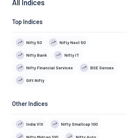
All Indices
Top Indices
Nifty 50
Nifty Next 50
Nifty Bank
Nifty IT
Nifty Financial Services
BSE Sensex
Gift Nifty
Other Indices
India VIX
Nifty Smallcap 100
Nifty Midcap 100
Nifty Auto