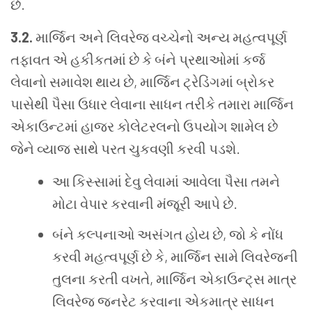
છે.
3.2.
માર્જિન અને લિવરેજ વચ્ચેનો અન્ય મહત્વપૂર્ણ
તફાવત એ હકીકતમાં છે કે બંને પ્રથાઓમાં કર્જ
લેવાનો સમાવેશ થાય છે, માર્જિન ટ્રેડિંગમાં બ્રોકર
પાસેથી પૈસા ઉધાર લેવાના સાધન તરીકે તમારા માર્જિન
એકાઉન્ટમાં હાજર કોલેટરલનો ઉપયોગ શામેલ છે
જેને વ્યાજ સાથે પરત ચુકવણી કરવી પડશે.
આ કિસ્સામાં દેવુ લેવામાં આવેલા પૈસા તમને
મોટા વેપાર કરવાની મંજૂરી આપે છે.
બંને કલ્પનાઓ અસંગત હોય છે, જો કે નોંધ
કરવી મહત્વપૂર્ણ છે કે, માર્જિન સામે લિવરેજની
તુલના કરતી વખતે, માર્જિન એકાઉન્ટ્સ માત્ર
લિવરેજ જનરેટ કરવાના એકમાત્ર સાધન