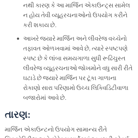
નથી કારણ કે આ માર્જિન એકાઉન્ટ્સ સામેલ
ન હોય તેવી વ્યૂહરચનાઓનો ઉપયોગ કરીને
કરી શકાય છે.
આખરે જ્યારે માર્જિન અને લીવરેજ વચ્ચેનો
તફાવત ઓળખવામાં આવે છે, ત્યારે સ્પષ્ટપણે
સ્પષ્ટ છે કે લાંબા સમયગાળા સુધી રૂઢિચુસ્ત
લીવરેજ વ્યૂહરચનાઓ જોખમોને વધુ સારી રીતે
ઘટાડે છે જ્યારે માર્જિન પર ટૂંકા ગાળાના
રોકાણો સારા પરિણામો ઉચ્ચ લિક્વિડિટીવાળા
બજારોમાં આવે છે.
તારણ
:
માર્જિન એકાઉન્ટનો ઉપયોગ સામાન્ય રીતે