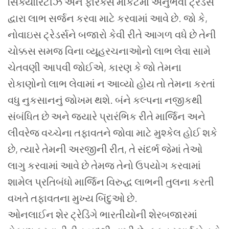
સિક્યોરિટીઝ અને ફોરેક્સ માર્કેટમાં અનુભવી ટ્રેડર્સ
દ્વારા લાભ સર્જન કરવા માટે કરવામાં આવે છે. જો કે,
નોવાઇસ ટ્રેડર્સને બજારો કેવી રીતે આગળ વધે છે તેની
ચોક્કસ સમજ વિના વ્યૂહરચનાઓનો લાભ લેવા સામે
ચેતવણી આપવી જોઈએ, કારણ કે જો તેમના
રોકાણોનો લાભ લેવામાં ન આવ્યો હોય તો તેમના કરતાં
વધુ નુકસાનનું જોખમ થશે. બંને કલ્પના નજીકથી
સંબંધિત છે અને જ્યારે પ્રારંભિક રીતે માર્જિન અને
લીવરેજ વચ્ચેના તફાવતને જોવા માટે મુશ્કેલ હોઈ શકે
છે, ત્યારે તેમની અરજીની રીત, તે સંદર્ભ જેમાં તેઓ
લાગુ કરવામાં આવે છે તેમજ તેનો ઉપયોગ કરવામાં
શામેલ પ્રતિબંધો માર્જિન વિરુદ્ધ લાભની તુલના કરતી
વખતે તફાવતના મુખ્ય બિંદુઓ છે.
ઓનલાઈન શેર ટ્રેડિંગે ભારતીયોની શેરબજારમાં