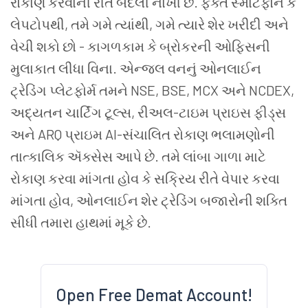
રોકાણ કરવાની રીત બદલી નાખી છે. ફક્ત સ્માર્ટફોન કે
લેપટોપથી, તમે ગમે ત્યાંથી, ગમે ત્યારે શેર ખરીદી અને
વેચી શકો છો - કાગળકામ કે બ્રોકરની ઓફિસની
મુલાકાત લીધા વિના. એન્જલ વનનું ઓનલાઈન
ટ્રેડિંગ પ્લેટફોર્મ તમને NSE, BSE, MCX અને NCDEX,
અદ્યતન ચાર્ટિંગ ટૂલ્સ, રીઅલ-ટાઇમ પ્રાઇસ ફીડ્સ
અને ARQ પ્રાઇમ AI-સંચાલિત રોકાણ ભલામણોની
તાત્કાલિક ઍક્સેસ આપે છે. તમે લાંબા ગાળા માટે
રોકાણ કરવા માંગતા હોવ કે સક્રિય રીતે વેપાર કરવા
માંગતા હોવ, ઓનલાઈન શેર ટ્રેડિંગ બજારોની શક્તિ
સીધી તમારા હાથમાં મૂકે છે.
Open Free Demat Account!