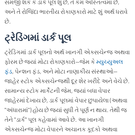
સમજી શકે કે ડાર્ક પૂલ શું છે, તે કેમ અસ્તિત્વમાં છે,
અને તે રોજિંદા ભારતીય રોકાણકારો માટે શું અર્થ ધરાવે
છે.
ટ્રેડિંગમાં ડાર્ક પૂલ
ટ્રેડિંગમાં ડાર્ક પૂલનો અર્થ ખાનગી એક્સચેન્જ અથવા
ફોરમ છે જ્યાં મોટા રોકાણકારો—જેમ કે
મ્યુચ્યુઅલ
ફંડ
, પેન્શન ફંડ, અને મોટા નાણાકીય સંસ્થાઓ—
જાહેર સ્ટોક એક્સચેન્જથી દૂર શેર ખરીદે અને વેચે છે.
સામાન્ય સ્ટોક માર્કેટની જેમ, જ્યાં બધા વેપાર
જાહેરમાં દેખાય છે, ડાર્ક પૂલમાં વેપાર છુપાયેલા (અથવા
"અંધારામાં") હોય છે જ્યાં સુધી તે પૂર્ણ ન થાય. તેથી જ
તેને "ડાર્ક" પૂલ કહેવામાં આવે છે. આ ખાનગી
એક્સચેન્જ મોટા વેપારને અચાનક કૂદકો અથવા