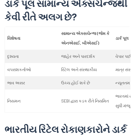
ડાર્ક પૂલ સામાન્ય એક્સચેન્જથી
કેવી રીતે અલગ છે?
સામાન્ય એક્સચેન્જ (જેમ કે
વિશેષતા
ડાર્ક પૂલ
એનએસઈ, બીએસઈ)
દૃશ્યતા
જાહેર અને પારદર્શક
વેપાર પછી છ
વપરાશકર્તાઓ
રિટેલ અને સંસ્થાકીય
માત્ર સંસ્
ભાવ અસર
ઉચ્ચ હોઈ શકે છે
ન્યૂનતમ 
ભારતમાં સંપ
નિયમન
SEBI દ્વારા કડક રીતે નિયમિત
સુધી મંજૂર
ભારતીય રિટેલ રોકાણકારોને ડાર્ક