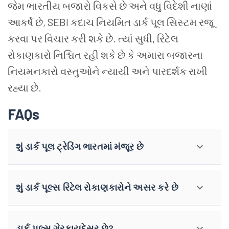
જેમ ભારતીય બજારો વિકસે છે અને વધુ વિદેશી નાણાં
આકર્ષે છે, SEBI કદાચ નિયમિત ડાર્ક પૂલ સિસ્ટમ રજૂ
કરવા પર વિચાર કરી શકે છે. ત્યાં સુધી, રિટેલ
રોકાણકારો નિશ્ચિત રહી શકે છે કે અમારા બજારના
નિયમનકારો વસ્તુઓને ન્યાયી અને પારદર્શક રાખી
રહ્યા છે.
FAQs
શું ડાર્ક પૂલ ટ્રેડિંગ ભારતમાં મંજૂર છે
શું ડાર્ક પૂલ્સ રિટેલ રોકાણકારોને અસર કરે છે
ડાર્ક પૂલ્સ ગેરકાયદેસર છે?