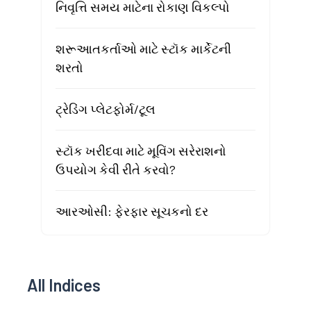
નિવૃત્તિ સમય માટેના રોકાણ વિકલ્પો
શરૂઆતકર્તાઓ માટે સ્ટૉક માર્કેટની
શરતો
ટ્રેડિંગ પ્લેટફોર્મ/ટૂલ
સ્ટૉક ખરીદવા માટે મૂવિંગ સરેરાશનો
ઉપયોગ કેવી રીતે કરવો?
આરઓસી: ફેરફાર સૂચકનો દર
All Indices