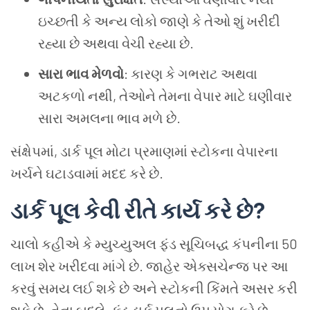
ઇચ્છતી કે અન્ય લોકો જાણે કે તેઓ શું ખરીદી
રહ્યા છે અથવા વેચી રહ્યા છે.
સારા ભાવ મેળવો
: કારણ કે ગભરાટ અથવા
અટકળો નથી, તેઓને તેમના વેપાર માટે ઘણીવાર
સારા અમલના ભાવ મળે છે.
સંક્ષેપમાં, ડાર્ક પૂલ મોટા પ્રમાણમાં સ્ટોકના વેપારના
ખર્ચને ઘટાડવામાં મદદ કરે છે.
ડાર્ક પૂલ કેવી રીતે કાર્ય કરે છે?
ચાલો કહીએ કે મ્યુચ્યુઅલ ફંડ સૂચિબદ્ધ કંપનીના 50
લાખ શેર ખરીદવા માંગે છે. જાહેર એક્સચેન્જ પર આ
કરવું સમય લઈ શકે છે અને સ્ટોકની કિંમતે અસર કરી