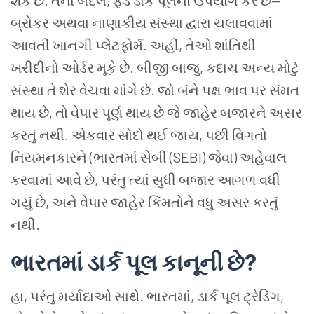
શકે છે. તેના બદલે, ફંડ ડાર્ક પૂલનો ઉપયોગ કરે છે—
બ્રોકર અથવા નાણાકીય સંસ્થા દ્વારા ચલાવવામાં
આવતી ખાનગી પ્લેટફોર્મ. અહીં, તેઓ શાંતિથી
ખરીદીનો ઓર્ડર મૂકે છે. બીજી બાજુ, કદાચ અન્ય મોટું
સંસ્થા તે શેર વેચવા માંગે છે. જો બંને પક્ષ ભાવ પર સંમત
થાય છે, તો વેપાર પૂર્ણ થાય છે જે જાહેર બજારને અસર
કરતું નથી. એકવાર સોદો થઈ જાય, પછી વિગતો
નિયમનકારને (ભારતમાં સેબી (SEBI) જેવા) અહેવાલ
કરવામાં આવે છે, પરંતુ ત્યાં સુધી બજાર આગળ વધી
ગયું છે, અને વેપાર જાહેર કિંમતોને વધુ અસર કરતું
નથી.
ભારતમાં ડાર્ક પૂલ કાનૂની છે?
હા, પરંતુ મર્યાદાઓ સાથે. ભારતમાં, ડાર્ક પૂલ ટ્રેડિંગ,