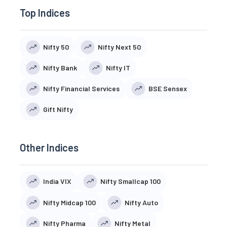
Top Indices
Nifty 50
Nifty Next 50
Nifty Bank
Nifty IT
Nifty Financial Services
BSE Sensex
Gift Nifty
Other Indices
India VIX
Nifty Smallcap 100
Nifty Midcap 100
Nifty Auto
Nifty Pharma
Nifty Metal