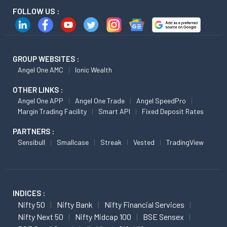
FOLLOW US :
GROUP WEBSITES :
Angel One AMC
Ionic Wealth
OTHER LINKS :
Angel One APP
Angel One Trade
Angel SpeedPro
Margin Trading Facility
Smart API
Fixed Deposit Rates
PARTNERS :
Sensibull
Smallcase
Streak
Vested
TradingView
INDICES :
Nifty 50
Nifty Bank
Nifty Financial Services
Nifty Next 50
Nifty Midcap 100
BSE Sensex