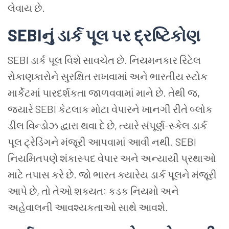
લેવાય છે.
SEBIનું ડાર્ક પૂલ પર દ્રષ્ટિકોણ
SEBI ડાર્ક પૂલ વિશે સાવચેત છે. નિયમનકાર રિટેલ
રોકાણકારોને સુરક્ષિત રાખવામાં અને ભારતીય સ્ટોક
માર્કેટમાં પારદર્શકતા જાળવવામાં માને છે. તેથી જ,
જ્યારે SEBI કેટલાક મોટા વેપારને ખાનગી રીતે બ્લોક
ડીલ વિન્ડોઝ દ્વારા થવા દે છે, ત્યારે સંપૂર્ણ-સ્કેલ ડાર્ક
પૂલ ટ્રેડિંગને મંજૂરી આપવામાં આવી નથી. SEBI
નિયમિતપણે શંકાસ્પદ વેપાર અને અન્યાયી પ્રથાઓ
માટે તપાસ કરે છે. જો ભારત ક્યારેય ડાર્ક પૂલને મંજૂરી
આપે છે, તો તેઓ શક્યતઃ કડક નિયમો અને
અહેવાલની આવશ્યકતાઓ સાથે આવશે.