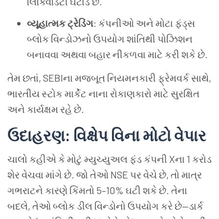
લિક્વિડિટી ઘટાડે છે.
વ્યૂહાત્મક ટ્રેડિંગ
: કંપનીઓ અને મોટા ફંડ્સ
બ્લોક વિન્ડોઝનો ઉપયોગ શાંતિથી પોઝિશન
બનાવવા અથવા બહાર નીકળવા માટે કરી શકે છે.
તેમ છતાં, SEBIના મજબૂત નિયમનકારી ફ્રેમવર્ક સાથે,
ભારતીય સ્ટોક માર્કેટ નાના રોકાણકારો માટે સુરક્ષિત
અને કાર્યક્ષમ રહે છે.
ઉદાહરણ: વિક્ષેપ વિના મોટો વેપાર
ચાલો કહીએ કે મોટું મ્યુચ્યુઅલ ફંડ કંપની Xના 1 કરોડ
શેર વેચવા માંગે છે. જો તેઓ NSE પર વેચે છે, તો માત્ર
ગભરાટને કારણે કિંમતો 5–10% ઘટી શકે છે. તેના
બદલે, તેઓ બ્લોક ડીલ વિન્ડોનો ઉપયોગ કરે છે—ડાર્ક