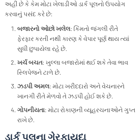
અહીં છે કે કેમ મોટા ખેલાડીઓ ડાર્ક પૂલનો ઉપયોગ
કરવાનું પસંદ કરે છે:
બજારનો ઓછો ખલેલ
: કિંમતો જંગલી રીતે
ફેરફાર કરતી નથી કારણ કે વેપાર પૂર્ણ થાય ત્યાં
સુધી છુપાયેલા રહે છે.
ખર્ચ બચત
: ખુલ્લા બજારોમાં થઈ શકે તેવા ભાવ
સ્લિપેજને ટાળે છે.
ઝડપી અમલ
: મોટા ખરીદદારો અને વેચનારને
ખાનગી રીતે મેળવો તે ઝડપી હોઈ શકે છે.
ગોપનીયતા
: મોટા રોકાણની વ્યૂહરચનાઓને ગુપ્ત
રાખે છે.
ડાર્ક પૂલના ગેરફાયદા