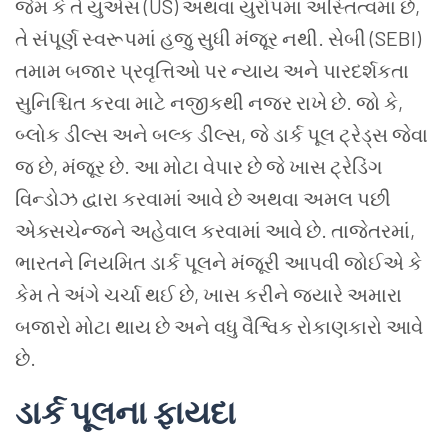
જેમ કે તે યુએસ (US) અથવા યુરોપમાં અસ્તિત્વમાં છે,
તે સંપૂર્ણ સ્વરૂપમાં હજુ સુધી મંજૂર નથી. સેબી (SEBI)
તમામ બજાર પ્રવૃત્તિઓ પર ન્યાય અને પારદર્શકતા
સુનિશ્ચિત કરવા માટે નજીકથી નજર રાખે છે. જો કે,
બ્લોક ડીલ્સ અને બલ્ક ડીલ્સ, જે ડાર્ક પૂલ ટ્રેડ્સ જેવા
જ છે, મંજૂર છે. આ મોટા વેપાર છે જે ખાસ ટ્રેડિંગ
વિન્ડોઝ દ્વારા કરવામાં આવે છે અથવા અમલ પછી
એક્સચેન્જને અહેવાલ કરવામાં આવે છે. તાજેતરમાં,
ભારતને નિયમિત ડાર્ક પૂલને મંજૂરી આપવી જોઈએ કે
કેમ તે અંગે ચર્ચા થઈ છે, ખાસ કરીને જ્યારે અમારા
બજારો મોટા થાય છે અને વધુ વૈશ્વિક રોકાણકારો આવે
છે.
ડાર્ક પૂલના ફાયદા