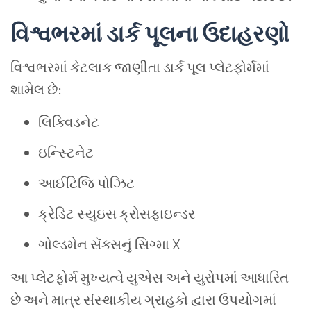
વિશ્વભરમાં ડાર્ક પૂલના ઉદાહરણો
વિશ્વભરમાં કેટલાક જાણીતા ડાર્ક પૂલ પ્લેટફોર્મમાં
શામેલ છે:
લિક્વિડનેટ
ઇન્સ્ટિનેટ
આઈટિજિ પોઝિટ
ક્રેડિટ સ્યુઇસ ક્રોસફાઇન્ડર
ગોલ્ડમેન સૅક્સનું સિગ્મા X
આ પ્લેટફોર્મ મુખ્યત્વે યુએસ અને યુરોપમાં આધારિત
છે અને માત્ર સંસ્થાકીય ગ્રાહકો દ્વારા ઉપયોગમાં