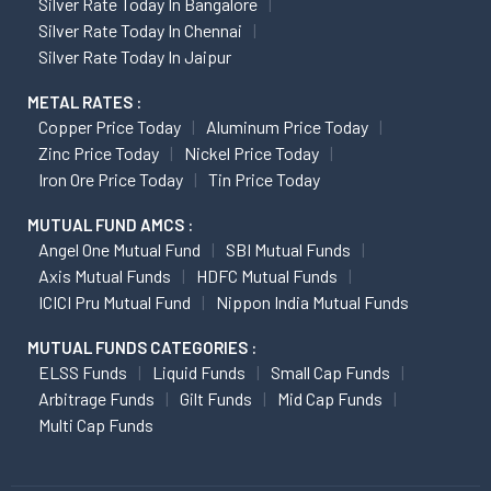
Silver Rate Today In Bangalore
Silver Rate Today In Chennai
Silver Rate Today In Jaipur
METAL RATES :
Copper Price Today
Aluminum Price Today
Zinc Price Today
Nickel Price Today
Iron Ore Price Today
Tin Price Today
MUTUAL FUND AMCS :
Angel One Mutual Fund
SBI Mutual Funds
Axis Mutual Funds
HDFC Mutual Funds
ICICI Pru Mutual Fund
Nippon India Mutual Funds
MUTUAL FUNDS CATEGORIES :
ELSS Funds
Liquid Funds
Small Cap Funds
Arbitrage Funds
Gilt Funds
Mid Cap Funds
Multi Cap Funds