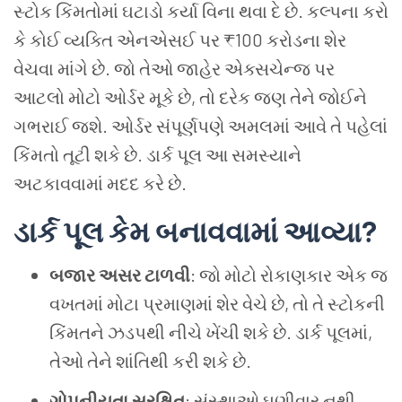
સ્ટોક કિંમતોમાં ઘટાડો કર્યા વિના થવા દે છે. કલ્પના કરો
કે કોઈ વ્યક્તિ એનએસઈ પર ₹100 કરોડના શેર
વેચવા માંગે છે. જો તેઓ જાહેર એક્સચેન્જ પર
આટલો મોટો ઓર્ડર મૂકે છે, તો દરેક જણ તેને જોઈને
ગભરાઈ જશે. ઓર્ડર સંપૂર્ણપણે અમલમાં આવે તે પહેલાં
કિંમતો તૂટી શકે છે. ડાર્ક પૂલ આ સમસ્યાને
અટકાવવામાં મદદ કરે છે.
ડાર્ક પૂલ કેમ બનાવવામાં આવ્યા?
બજાર અસર ટાળવી
: જો મોટો રોકાણકાર એક જ
વખતમાં મોટા પ્રમાણમાં શેર વેચે છે, તો તે સ્ટોકની
કિંમતને ઝડપથી નીચે ખેંચી શકે છે. ડાર્ક પૂલમાં,
તેઓ તેને શાંતિથી કરી શકે છે.
ગોપનીયતા સુરક્ષિત
: સંસ્થાઓ ઘણીવાર નથી