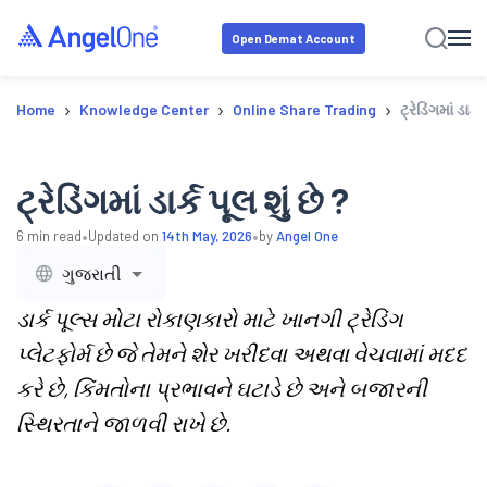
Open Demat Account
›
›
›
Home
Knowledge Center
Online Share Trading
ટ્રેડિંગમાં ડાર્ક
ટ્રેડિંગમાં ડાર્ક પૂલ શું છે ?
•
•
6
min read
Updated on
14th May, 2026
by
Angel One
ગુજરાતી
ડાર્ક પૂલ્સ મોટા રોકાણકારો માટે ખાનગી ટ્રેડિંગ
પ્લેટફોર્મ છે જે તેમને શેર ખરીદવા અથવા વેચવામાં મદદ
કરે છે, કિંમતોના પ્રભાવને ઘટાડે છે અને બજારની
સ્થિરતાને જાળવી રાખે છે.