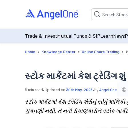
Suggestion will be p
Trade & Invest
Mutual Funds & SIP
Learn
News
P
›
›
›
Home
Knowledge Center
Online Share Trading
સ
સ્ટોક માર્કેટમાં કેશ ટ્રેડિંગ શું
•
•
6
min read
Updated on
30th May, 2026
by
Angel One
સ્ટોક માર્કેટમાં કેશ ટ્રેડિંગ શેરોનું સીધું મા
ચુકવણી નથી. તે નવો રોકાણકારોને સ્ટોક માર્કે