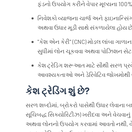
ફંડનો ઉપયોગ કરીને વેપાર મૂલ્યના 100%
નિવેશકો વ્યાજના ચાર્જ અને ફાઇનાન્સિંગ 
અથવા ઉધાર મૂડી સાથે સંકળાયેલા હોય છે
"કેશ એન કેરી" (CNC) મોડલ લાંબા ગાળાન
સુધીમાં લોન ચૂકવવા અથવા પોઝિશન સેટ
કેશ ટ્રેડિંગ શરૂઆત માટે સૌથી સરળ પ્રવે
આવશ્યકતાઓ અને ડેરિવેટિવ જોખમોથી 
કેશ ટ્રેડિંગ શું છે?
સરળ શબ્દોમાં, બ્રોકરો પાસેથી ઉધાર લેવાના 
સૂચિબદ્ધ સિક્યોરિટીઝ) ખરીદવા અને વેચવાનું
અથવા લોનનો ઉપયોગ કરવામાં આવતો નથી, વેપાર 