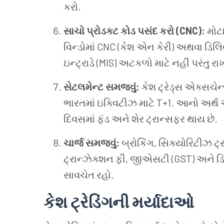
કરો.
સાચો પ્રોડક્ટ કોડ પસંદ કરો (CNC):
મોટા
વિન્ડોમાં CNC (કેશ એન કેરી) અથવા ડિલ
ઇન્ટ્રાડે (MIS) અટકળો માટે નહીં પરંતુ રા
સેટલમેન્ટ સમજવું:
કેશ ટ્રેડ્સ એક્સચેન
ભારતમાં ઇક્વિટીઝ માટે T+1. આનો અર્થ એ
દિવસમાં ફંડ અને શેર ટ્રાન્સફર થાય છે.
ચાર્જ સમજવું:
બ્રોકિંગ, સિક્યોરિટીઝ ટ
ટ્રાન્ઝેક્શન ફી, જીએસટી (GST) અને ડિલિવ
સાવચેત રહો.
કેશ ટ્રેડિંગની મર્યાદાઓ