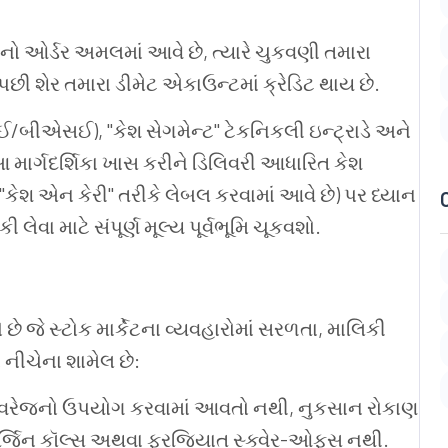
દીનો ઓર્ડર અમલમાં આવે છે, ત્યારે ચુકવણી તમારા
છી શેર તમારા ડીમેટ એકાઉન્ટમાં ક્રેડિટ થાય છે.
ઈ/બીએસઈ), "કેશ સેગમેન્ટ" ટેકનિકલી ઇન્ટ્રાડે અને
, આ માર્ગદર્શિકા ખાસ કરીને ડિલિવરી આધારિત કેશ
કેશ એન કેરી" તરીકે લેબલ કરવામાં આવે છે) પર ધ્યાન
ી લેવા માટે સંપૂર્ણ મૂલ્ય પૂર્વભૂમિ ચૂકવશો.
 છે જે સ્ટોક માર્કેટના વ્યવહારોમાં સરળતા, માલિકી
 નીચેના શામેલ છે:
િવરેજનો ઉપયોગ કરવામાં આવતો નથી, નુકસાન રોકાણ
માર્જિન કૉલ્સ અથવા ફરજિયાત સ્ક્વેર-ઓફ્સ નથી.