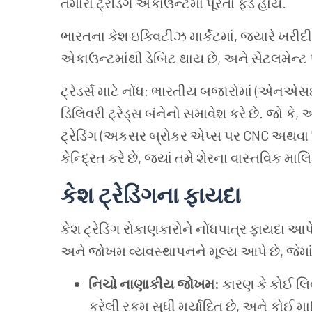
તમારા ટ્રેડિંગ એકાઉન્ટમાં પૂરતા ફંડ હોય.
ભારતના કેશ ઇક્વિટીઝ માર્કેટમાં, જ્યારે ખરી
એકાઉન્ટમાંથી ડેબિટ થાય છે, અને સેટલમેન્ટ પ
ટ્રેડર્સ માટે નોંધ: ભારતીય બજારોમાં (એનએસ
ડિલિવરી ટ્રેડ્સ બંનેનો સમાવેશ કરે છે. જો કે
ટ્રેડિંગ (અકસર બ્રોકર એપ્સ પર CNC અથવા "
કેન્દ્રિત કરે છે, જ્યાં તમે શેરના વાસ્તવિક માલિક
કેશ ટ્રેડિંગના ફાયદા
કેશ ટ્રેડિંગ રોકાણકારોને નોંધપાત્ર ફાયદા આપે
અને જોખમ વ્યવસ્થાપનને મૂલ્ય આપે છે, જેમાં
નિચો નાણાકીય જોખમ:
કારણ કે કોઈ લ
કરેલી રકમ સુધી મર્યાદિત છે, અને કોઈ 