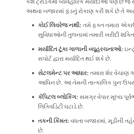
કેશ ટ્રેડિંગમાં વ્યવહારિક મર્યાદાઓ પણ છે જે ર
અથવા બજારમાં ફંડનું રોકાણ કરી શકે છે તે અસ
કોઈ લિવરેજ નથી:
તમે ફક્ત તમારા એકાઉન
સુવિધાઓની તુલનામાં તમારી ખરીદી શક્તિ મ
મર્યાદિત ટૂંકા ગાળાની વ્યૂહરચનાઓ:
ઇન્ટ
સપોર્ટ દ્વારા મર્યાદિત થઈ શકે છે.
સેટલમેન્ટ પર આધાર:
તમારા શેર વેચાણ અ
આધિન છે. આ તેમની તાત્કાલિક પુનઃઉપયોગ
કૅપિટલ બ્લોકિંગ:
સમગ્ર વેપાર મૂલ્ય પૂર્
લિક્વિડિટી ઘટાડે છે.
તકની કિંમત:
વધતા બજારમાં, મૂડીની તહે
છે.