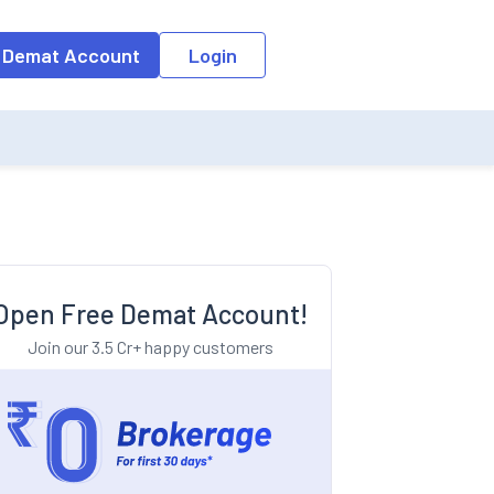
o the input field, the suggestion list will be updated as per the keyw
 Demat Account
Login
Open Free Demat Account!
Join our 3.5 Cr+ happy customers