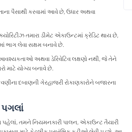
તાના પૈસાથી કરવામાં આવે છે, ઉધાર અથવા
્યોરિટીઝ તમારા ડીમેટ એકાઉન્ટમાં ક્રેડિટ થાય છે,
ં ભાગ લેવા સક્ષમ બનાવે છે.
વશ્યકતાઓ અથવા ડેરિવેટિવ લક્ષણો નથી, જે તેને
ો માટે યોગ્ય બનાવે છે.
વણીના દબાણની ગેરહાજરી રોકાણકારોને બજારના
ા પગલાં
રવા પહેલાં, તમને નિયમનકારી પાલન, એકાઉન્ટ તૈયારી
 ચકાસવા માટે કેટલીક પ્રારંભિક કડીઓ લેવી પડશે. આ