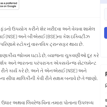
ક્ત ફંડનો ઉપયોગ કરીને શેર ખરીદવા અને વેચવા શામેલ
સઈ (NSE) અને બીએસઈ (BSE)ના કેશ ઇક્વિટીઝ
 પરિણામે સ્ટોકનું વાસ્તવિક ટ્રાન્સફર થાય છે.
 તે નાણાકીય જોખમ ઘટાડે છે, વ્યાજના ચુકવણીઓ દૂર કરે
રદર્શક અને ભારતના પરંપરાગત એક્સચેન્જ સેટલમેન્ટ
 કેવી રીતે કાર્ય કરે છે, અને તે એનએસઈ (NSE) અને
ા સીધા માલિકીની કેવી રીતે સક્ષમ બનાવે છે તે જાણો.
ન
શ
સેથી ઉધાર અથવા લિવરેજ વિના તમારા પોતાના ઉપલબ્ધ