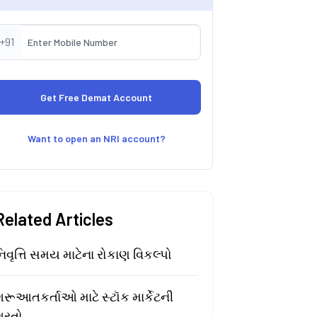
+91
Want to open an NRI account?
Related Articles
િવૃત્તિ સમય માટેના રોકાણ વિકલ્પો
રૂઆતકર્તાઓ માટે સ્ટૉક માર્કેટની
શરતો