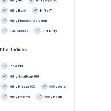
Nifty 50
Nifty Next 50
Nifty Bank
Nifty IT
Nifty Financial Services
BSE Sensex
Gift Nifty
Other Indices
India VIX
Nifty Smallcap 100
Nifty Midcap 100
Nifty Auto
Nifty Pharma
Nifty Metal