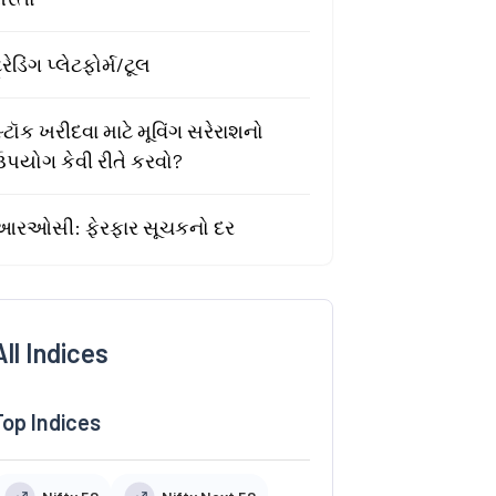
્રેડિંગ પ્લેટફોર્મ/ટૂલ
્ટૉક ખરીદવા માટે મૂવિંગ સરેરાશનો
ઉપયોગ કેવી રીતે કરવો?
આરઓસી: ફેરફાર સૂચકનો દર
All Indices
Top Indices