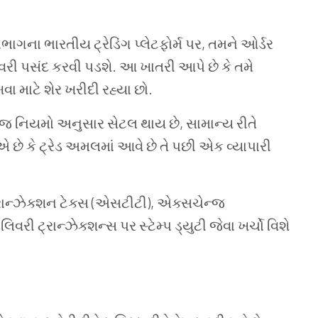
ભાગના ભારતીય ટ્રેડિંગ પ્લેટફોર્મ પર, તમને ઓર્ડર
િવરી પસંદ કરવી પડશે. આ ખાતરી આપે છે કે તમે
ખવા માટે શેર ખરીદી રહ્યા છો.
્જ નિયમો અનુસાર સેટલ થાય છે, સામાન્ય રીતે
 છે કે ટ્રેડ અમલમાં આવે છે તે પછી એક વ્યાપારી
્રાન્ઝેક્શન ટેક્સ (એસટીટી), એક્સચેન્જ
રી ટ્રાન્ઝેક્શન્સ પર સ્ટેમ્પ ડ્યુટી જેવા ખર્ચો વિશે