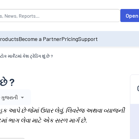
opulated by default on accessing the input field. On entering data int
Open
roducts
Become a Partner
Pricing
Support
્ટોક માર્કેટમાં કેશ ટ્રેડિંગ શું છે ?
 છે ?
ગુજરાતી
લિકી હક આપે છે જેમાં ઉધાર લેવું, લિવરેજ અથવા વ્યાજની
ટમાં ભાગ લેવા માટે એક સરળ માર્ગ છે.