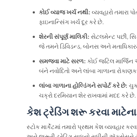
કોઈ વ્યાજ ખર્ચ નથી:
વ્યવહારો તમારા પો
ફાઇનાન્સિંગ ખર્ચ દૂર કરે છે.
શેરની સંપૂર્ણ માલિકી:
સેટલમેન્ટ પછી, સિક
જે તમને ડિવિડન્ડ, બોનસ અને મતાધિકારમા
સમજવા માટે સરળ:
કોઈ જટિલ માર્જિન આ
બંને નવોદિતો અને લાંબા ગાળાના રોકાણકાર
લાંબા ગાળાના હોલ્ડિંગને સપોર્ટ કરે છે:
ચુક
ચક્રો દરમિયાન શેર રાખવામાં મદદ કરે છે.
કેશ ટ્રેડિંગ શરૂ કરવા માટેન
સ્ટોક માર્કેટમાં તમારો પ્રથમ કેશ વ્યવહાર ક
અને જરૂરી ટ્રેડિંગ સાધનો સુધીની ઍક્સેસને