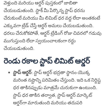
వెళ్తుంది మరియు ఆర్డర్ పుస్తకంలో జాబితా
చేయబడుతుంది. స్టాక్ మీ పేర్కొన్న స్టాప్ ధరను
చేరుకుంటే మరియు మీ లిమిట్ ధర వద్ద లేదా అంతకంటే
ఎక్కువగా ట్రేడ్ చేస్తే ఆర్డర్ అమలు చేయబడుతుంది.
ధరలు చేరుకోకపోతే, ఆర్డర్ ట్రేడింగ్ రోజు చివరలో గడువు
ముగుస్తుంది లేదా స్వయంచాలకంగా రద్దు
చేయబడుతుంది.
రెండు రకాల స్టాప్ లిమిట్ ఆర్డర్
స్టాప్ ఆర్డర్
: స్టాప్ ఆర్డర్ భద్రతా స్థానం యొక్క
మరింత నష్టాన్ని పరిమితం చేస్తుంది. ఇది ఒక నిర్దిష్ట
ధర తాకినప్పుడు మాత్రమే చురుకుగా ఉంటుంది.
స్టాప్ ధర తాకిన తర్వాత, స్టాప్ ఆర్డర్ మార్కెట్
ఆర్డర్‌గా మారుతుంది మరియు తదుపరి