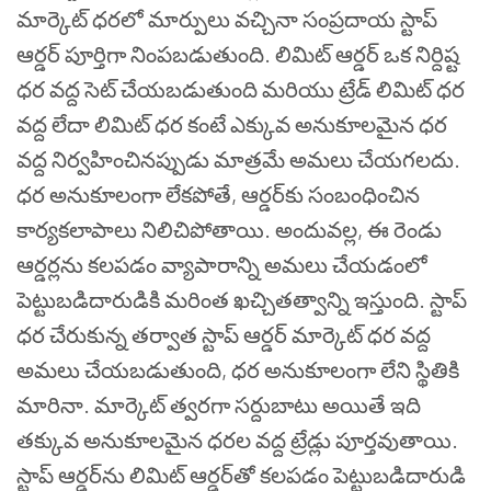
మార్కెట్ ధరలో మార్పులు వచ్చినా సంప్రదాయ స్టాప్
ఆర్డర్ పూర్తిగా నింపబడుతుంది. లిమిట్ ఆర్డర్ ఒక నిర్దిష్ట
ధర వద్ద సెట్ చేయబడుతుంది మరియు ట్రేడ్ లిమిట్ ధర
వద్ద లేదా లిమిట్ ధర కంటే ఎక్కువ అనుకూలమైన ధర
వద్ద నిర్వహించినప్పుడు మాత్రమే అమలు చేయగలదు.
ధర అనుకూలంగా లేకపోతే, ఆర్డర్‌కు సంబంధించిన
కార్యకలాపాలు నిలిచిపోతాయి. అందువల్ల, ఈ రెండు
ఆర్డర్లను కలపడం వ్యాపారాన్ని అమలు చేయడంలో
పెట్టుబడిదారుడికి మరింత ఖచ్చితత్వాన్ని ఇస్తుంది. స్టాప్
ధర చేరుకున్న తర్వాత స్టాప్ ఆర్డర్ మార్కెట్ ధర వద్ద
అమలు చేయబడుతుంది, ధర అనుకూలంగా లేని స్థితికి
మారినా. మార్కెట్ త్వరగా సర్దుబాటు అయితే ఇది
తక్కువ అనుకూలమైన ధరల వద్ద ట్రేడ్లు పూర్తవుతాయి.
స్టాప్ ఆర్డర్‌ను లిమిట్ ఆర్డర్‌తో కలపడం పెట్టుబడిదారుడి