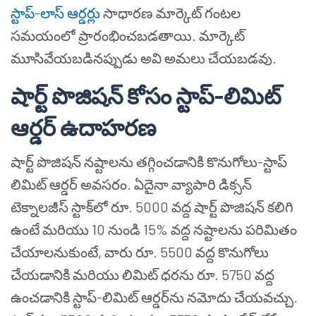
స్టాప్-లాస్ ఆర్డర్లు
సాధారణ మార్కెట్ గంటల
సమయంలో ప్రారంభించబడతాయి. మార్కెట్
మూసివేయబడినప్పుడు అవి అమలు చేయబడవు.
షార్ట్ పొజిషన్ కోసం స్టాప్-లిమిట్
ఆర్డర్ ఉదాహరణ
షార్ట్ పొజిషన్ నష్టాలను తగ్గించడానికి కొనుగోలు-స్టాప్
లిమిట్ ఆర్డర్ అవసరం. ఏదైనా వ్యాపారి డిక్సన్
టెక్నాలజీస్ స్టాక్‌లో రూ. 5000 వద్ద షార్ట్ పొజిషన్ కలిగి
ఉంటే మరియు 10 నుండి 15% వద్ద నష్టాలను పరిమితం
చేయాలనుకుంటే, వారు రూ. 5500 వద్ద కొనుగోలు
చేయడానికి మరియు లిమిట్ ధరను రూ. 5750 వద్ద
ఉంచడానికి స్టాప్-లిమిట్ ఆర్డర్‌ను నమోదు చేయవచ్చు.