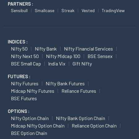
PARTNERS :
Sensibull
Smallcase
Streak
Vested
TradingView
INDICES :
Nifty 50
Nifty Bank
Nifty Financial Services
Nifty Next 50
Nifty Midcap 100
BSE Sensex
BSE Small Cap
India Vix
Gift Nifty
FUTURES :
Nifty Futures
Nifty Bank Futures
Midcap Nifty Futures
Reliance Futures
BSE Futures
OPTIONS :
Nifty Option Chain
Nifty Bank Option Chain
Midcap Nifty Option Chain
Reliance Option Chain
BSE Option Chain