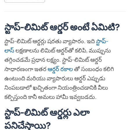
స్టాప్-లిమిట్ ఆర్డర్ అంటే ఏమిటి?
స్టాప్-లిమిట్ ఆర్డర్లు షరతు వ్యాపారం. ఇది
స్టాప్-
లాస్
లక్షణాలను లిమిట్ ఆర్డర్‌తో కలిపి, ముప్పును
తగ్గించడమే ప్రధాన లక్ష్యం. స్టాప్-లిమిట్ ఆర్డర్
సాధారణంగా ఇతర
ఆర్డర్ రకాల
తో సంబంధం కలిగి
ఉంటుంది మరియు వ్యాపారులు ఆర్డర్ ఎప్పుడు
నింపబడాలో ఖచ్చితంగా నియంత్రించడానికి వీలు
కల్పిస్తుంది కానీ అమలు హామీ ఇవ్వబడదు.
స్టాప్-లిమిట్ ఆర్డర్లు ఎలా
పనిచేస్తాయి?