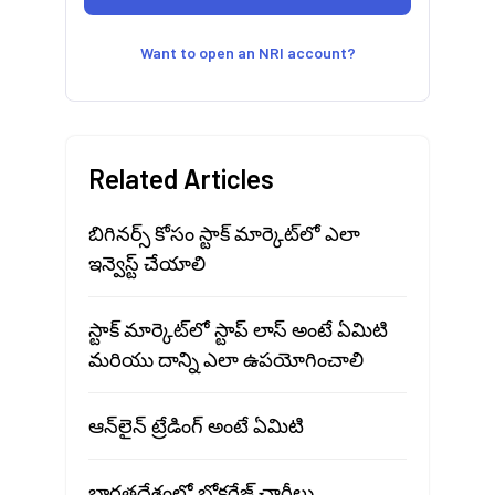
Want to open an NRI account?
Related Articles
బిగినర్స్ కోసం స్టాక్ మార్కెట్‍లో ఎలా
ఇన్వెస్ట్ చేయాలి
స్టాక్ మార్కెట్‍లో స్టాప్ లాస్ అంటే ఏమిటి
మరియు దాన్ని ఎలా ఉపయోగించాలి
ఆన్‌లైన్ ట్రేడింగ్ అంటే ఏమిటి
భారతదేశంలో బ్రోకరేజ్ ఛార్జీలు