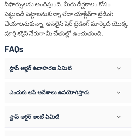
సిఫార్సులను అందిస్తుంది. మీరు దీర్ఘకాలం కోసం
పెట్టుబడి పెట్టాలనుకున్నా లేదా యాక్టివ్‌గా ట్రేడింగ్
చేయాలనుకున్నా, ఆన్‌లైన్ షేర్ ట్రేడింగ్ మార్కెట్ యొక్క
పూర్తి శక్తిని నేరుగా మీ చేతుల్లో ఉంచుతుంది.
FAQs
స్టాప్ ఆర్డర్ ఉదాహరణ ఏమిటి
ఎందుకు ఆపే ఆదేశాలు ఉపయోగిస్తారు
స్టాప్ ఆర్డర్ అంటే ఏమిటి