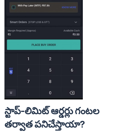
స్టాప్-లిమిట్ ఆర్డర్లు గంటల
తర్వాత పనిచేస్తాయా?