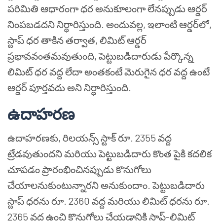
పరిమితి ఆధారంగా ధర అనుకూలంగా లేనప్పుడు ఆర్డర్
నింపబడదని నిర్ధారిస్తుంది. అందువల్ల, ఇలాంటి ఆర్డర్‌లో,
స్టాప్ ధర తాకిన తర్వాత, లిమిట్ ఆర్డర్
ప్రభావవంతమవుతుంది, పెట్టుబడిదారుడు పేర్కొన్న
లిమిట్ ధర వద్ద లేదా అంతకంటే మెరుగైన ధర వద్ద ఉంటే
ఆర్డర్ పూర్తవదు అని నిర్ధారిస్తుంది.
ఉదాహరణ
ఉదాహరణకు, రిలయన్స్ స్టాక్ రూ. 2355 వద్ద
ట్రేడవుతుందని మరియు పెట్టుబడిదారు కొంత పైకి కదలిక
చూపడం ప్రారంభించినప్పుడు కొనుగోలు
చేయాలనుకుంటున్నారని అనుకుందాం. పెట్టుబడిదారు
స్టాప్ ధరను రూ. 2360 వద్ద మరియు లిమిట్ ధరను రూ.
2365 వద్ద ఉంచి కొనుగోలు చేయడానికి స్టాప్-లిమిట్