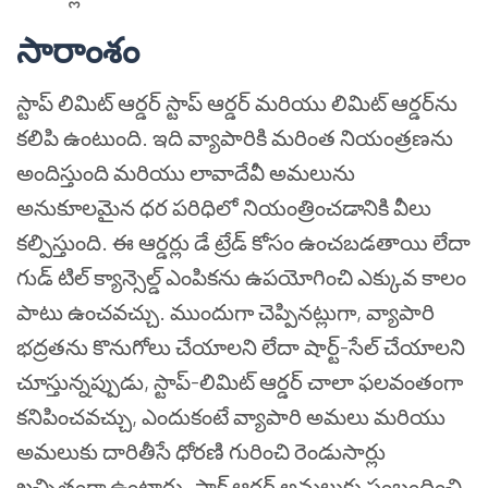
సారాంశం
స్టాప్ లిమిట్ ఆర్డర్ స్టాప్ ఆర్డర్ మరియు లిమిట్ ఆర్డర్‌ను
కలిపి ఉంటుంది. ఇది వ్యాపారికి మరింత నియంత్రణను
అందిస్తుంది మరియు లావాదేవీ అమలును
అనుకూలమైన ధర పరిధిలో నియంత్రించడానికి వీలు
కల్పిస్తుంది. ఈ ఆర్డర్లు డే ట్రేడ్ కోసం ఉంచబడతాయి లేదా
గుడ్ టిల్ క్యాన్సెల్డ్ ఎంపికను ఉపయోగించి ఎక్కువ కాలం
పాటు ఉంచవచ్చు. ముందుగా చెప్పినట్లుగా, వ్యాపారి
భద్రతను కొనుగోలు చేయాలని లేదా షార్ట్-సేల్ చేయాలని
చూస్తున్నప్పుడు, స్టాప్-లిమిట్ ఆర్డర్ చాలా ఫలవంతంగా
కనిపించవచ్చు, ఎందుకంటే వ్యాపారి అమలు మరియు
అమలుకు దారితీసే ధోరణి గురించి రెండుసార్లు
ఖచ్చితంగా ఉంటారు. స్టాక్ ఆర్డర్ అమలుకు సంబంధించి,