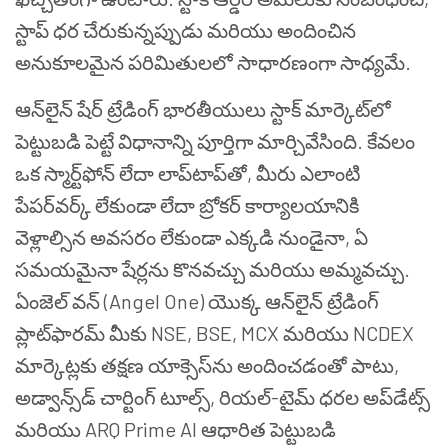
స్టాప్ ధర చేరుకున్నప్పుడు మరియు అందించిన
అనుకూలమైన పరిమితులలో సాధారణంగా సాధ్యమే.
ఆన్‌లైన్ షేర్ ట్రేడింగ్ భారతీయులు స్టాక్ మార్కెట్‌లో
పెట్టుబడి పెట్టే విధానాన్ని పూర్తిగా మార్చివేసింది. కేవలం
ఒక స్మార్ట్‌ఫోన్ లేదా లాప్‌టాప్‌తో, మీరు ఎలాంటి
పేపర్‌వర్క్ లేకుండా లేదా బ్రోకర్ కార్యాలయానికి
వెళ్లాల్సిన అవసరం లేకుండా ఎక్కడి నుండైనా, ఏ
సమయమైనా షేర్లను కొనవచ్చు మరియు అమ్మవచ్చు.
ఏంజెల్ వన్ (Angel One) యొక్క ఆన్‌లైన్ ట్రేడింగ్
ప్లాట్‌ఫారమ్ మీకు NSE, BSE, MCX మరియు NCDEX
మార్కెట్లకు తక్షణ యాక్సెస్‌ను అందించడంతో పాటు,
అడ్వాన్స్‌డ్ చార్టింగ్ టూల్స్, రియల్-టైమ్ ధరల అప్‌డేట్స్
మరియు ARQ Prime AI ఆధారిత పెట్టుబడి