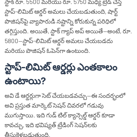
స్టాక్ రూ. 5500 మరియు రూ. 5750 మధ్య ట్రేడ్ చేస్తే
స్టాప్-లిమిట్ ఆర్డర్ అమలు చేయబడుతుంది, షార్ట్
పొజిషన్‌పై వ్యాపారుడి నష్టాన్ని కోరుకున్న పరిధిలో
తగ్గిస్తుంది. అయితే, స్టాక్ గ్యాప్ అప్ అయితే—అంటే, రూ.
5800—స్టాప్-లిమిట్ ఆర్డర్ అమలు చేయబడదు
మరియు పొజిషన్ ఓపెన్‌గా ఉంటుంది.
స్టాప్-లిమిట్ ఆర్డర్లు ఎంతకాలం
ఉంటాయి?
అవి డే ఆర్డర్లుగా సెట్ చేయబడవచ్చు—ఈ సందర్భంలో
అవి ప్రస్తుత మార్కెట్ సెషన్ చివరలో గడువు
ముగుస్తాయి. ఇది గుడ్ టిల్ క్యాన్సెల్డ్ ఆర్డర్ కూడా
కావచ్చు, ఇది భవిష్యత్ ట్రేడింగ్ సెషన్‌లకు
తీసుకెళ్లబడుతుంది.