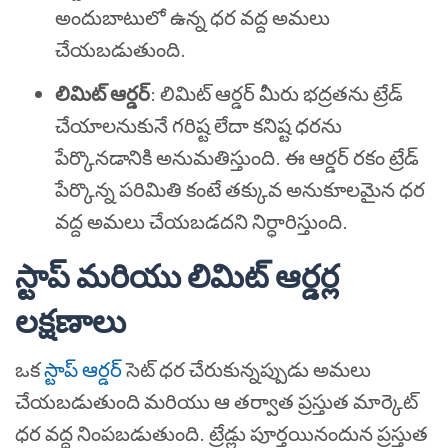
అందుబాటులో ఉన్న ధర వద్ద అమలు
చేయబడుతుంది.
లిమిట్ ఆర్డర్
: లిమిట్ ఆర్డర్ మీరు భద్రతను ట్రేడ్
చేయాలనుకునే గరిష్ట లేదా కనిష్ట ధరను
పేర్కొనడానికి అనుమతిస్తుంది. ఈ ఆర్డర్ రకం ట్రేడ్
పేర్కొన్న పరిమితి కంటే తక్కువ అనుకూలమైన ధర
వద్ద అమలు చేయబడదని నిర్ధారిస్తుంది.
స్టాప్ మరియు లిమిట్ ఆర్డర్ల
లక్షణాలు
ఒక
స్టాప్ ఆర్డర్
సెట్ ధర చేరుకున్నప్పుడు అమలు
చేయబడుతుంది మరియు ఆ తర్వాత ప్రస్తుత మార్కెట్
ధర వద్ద నింపబడుతుంది. ట్రేడ్లు పూర్తయినందున ప్రస్తుత