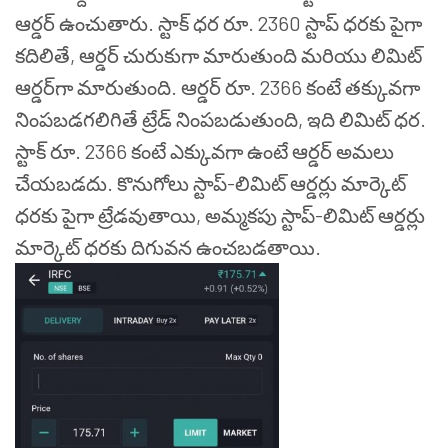
ఆర్డర్ ఉంచుతారు. స్టాక్ ధర రూ. 2360 స్టాప్ ధరకు పైగా
కదిలితే, ఆర్డర్ చురుకుగా మారుతుంది మరియు లిమిట్
ఆర్డర్‌గా మారుతుంది. ఆర్డర్ రూ. 2366 కంటే తక్కువగా
నింపబడగలిగితే ట్రేడ్ నింపబడుతుంది, ఇది లిమిట్ ధర.
స్టాక్ రూ. 2366 కంటే ఎక్కువగా ఉంటే ఆర్డర్ అమలు
చేయబడదు. కొనుగోలు స్టాప్-లిమిట్ ఆర్డర్లు మార్కెట్
ధరకు పైగా ట్రేడవుతాయి, అమ్మకపు స్టాప్-లిమిట్ ఆర్డర్లు
మార్కెట్ ధరకు దిగువన ఉంచబడతాయి.