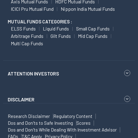
Axis Mutual Funds
HDFC Mutual Funds
ICICI Pru Mutual Fund
Nippon India Mutual Funds
MUTUAL FUNDS CATEGORIES :
ELSS Funds
Liquid Funds
Small Cap Funds
Arbitrage Funds
Gilt Funds
Mid Cap Funds
Multi Cap Funds
ATTENTION INVESTORS
DISCLAIMER
Research Disclaimer
Regulatory Content
Dos and Don'ts to Safe Investing
Scores
Dos and Don'ts While Dealing With Investment Advisor
FAQs
T&C Apply
Privacy Policy