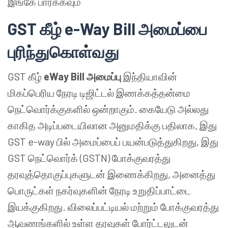
இங்கே பார்க்கவும்
GST கீழ் e-Way Bill அமைப்பை
புரிந்துகொள்வது
GST கீழ்
eWay Bill அமைப்பு
இந்தியாவின்
மிகப்பெரிய நேரடி டிஜிட்டல் இணக்கத்தன்மை
நெட்வொர்க்குகளில் ஒன்றாகும். கையேடு அல்லது
காகித அடிப்படையிலான அனுமதிக்கு பதிலாக, இது
GST e-way பில் அமைப்பைப் பயன்படுத்துகிறது, இது
GST நெட்வொர்க் (GSTN) போக்குவரத்து
தரவுத்தொகுப்புகளுடன் இணைக்கிறது, அனைத்து
பொருட்கள் நகர்வுகளின் நேரடி உறுதிப்பாட்டை
இயக்குகிறது. விலைப்பட்டியல் மற்றும் போக்குவரத்து
ஆவணங்களில் உள்ள தரவுகள் போர்ட்டலுடன்