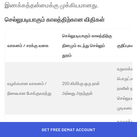
இணக்கத்தன்மைக்கு முக்கியமானது.
செல்லுபடியாகும் காலத்திற்கான விதிகள்
செல்லுபடியாகும் காலத்திற்கு
வாகனம் / சரக்கு வகை
தினமும் கடந்து செல்லும்
குறிப்புகள்
தூரம்
உருவாக்க 
பொருட்படு
வழக்கமான வாகனம் /
200 கிமீக்கு ஒரு நாள்
நாளின் நள்
நிலையான போக்குவரத்து
அல்லது அதற்குள்
செல்லுபடிய
முடிவடைகி
உருவாக்க 
GET FREE DEMAT ACCOUNT
பொருட்படு
அளவுக்கு அதிகமான சரக்கு