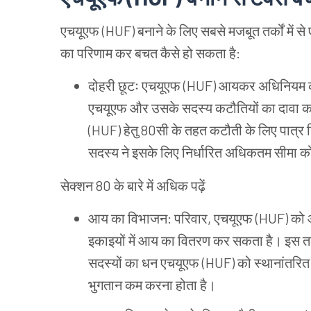
एचयूएफ (HUF) बनाने
के
लिए
सबसे
मजबूत
तर्कों
में
से
का
परिणाम
कर
बचत
कैसे
हो
सकता
है:
दोहरी
छूटः
एचयूएफ (HUF) आयकर
अधिनियम
एचयूएफ
और
उसके
सदस्य
कटौतियों
का
दावा
कर
(HUF) हेतु 80सी
के
तहत
कटौती
के
लिए
पात्र
सदस्य
ने
इसके
लिए
निर्धारित
अधिकतम
सीमा
क
सेक्शन 80
के
बारे
में
अधिक
पढ़ें
आय
का
विभाजन: परिवार, एचयूएफ (HUF) को
इकाइयों
में
आय
का
वितरण
कर
सकता
है।
इस
त
सदस्यों
का
धन
एचयूएफ (HUF) को
स्थानांतरित
भुगतान
कम
करना
होता
है।