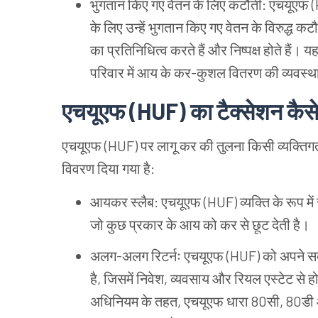
भुगतान
किए
गए
वेतन
के
लिए
कटौती: एचयूएफ (
के
लिए
उन्हें
भुगतान
किए
गए
वेतन
के
विरुद्ध
कटौ
का
प्रतिनिधित्व
करते
हैं
और
निष्पक्ष
होते
हैं।
य
परिवार
में
आय
के
कर-कुशल
वितरण
की
व्यवस्थ
एचयूएफ (HUF) का
टैक्सेशन
कैस
एचयूएफ (HUF) पर
लागू
कर
की
तुलना
किसी
व्यक्तिग
विवरण
दिया
गया
है:
आयकर
स्लैब: एचयूएफ (HUF) व्यक्ति
के
रूप
में
जो
कुछ
प्रकार
के
आय
को
कर
से
छूट
देती
है।
अलग-अलग
रिटर्नः
एचयूएफ (HUF) को
अपने
सद
है, जिसमें
निवेश, व्यवसाय
और
रियल
एस्टेट
से
हो
अधिनियम
के
तहत, एचयूएफ
धारा 80सी, 80डी