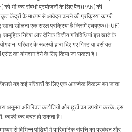
F) को
भी
कर
संबंधी
प्रयोजनों
के
लिए
पैन (PAN) की
ीकृत
केंद्रों
के
माध्यम
से
आवेदन
करने
की
प्रक्रिया
काफी
ए
खाता
खोलना
एक
सरल
प्रक्रिया
है
जिसमें
एचयूएफ (HUF)
।
सामूहिक
निवेश
और
दैनिक
वित्तीय
गतिविधियां
इस
खाते
के
योगदान: परिवार
के
सदस्यों
द्वारा
दिए
गए
गिफ्ट
या
वसीयत
ं
एसेट
का
योगदान
देने
के
लिए
किया
जा
सकता
है।
 जिससे
यह
कई
परिवारों
के
लिए
एक
आकर्षक
विकल्प
बन
जाता
वारा
अनुमत
अतिरिक्त
कटौतियों
और
छूटों
का
उपयोग
करके, इस
में, काफी
कर
बचत
हो
सकता
है।
माध्यम
से
विभिन्न
पीढ़ियों
में
पारिवारिक
संपत्ति
का
प्रबंधन
और