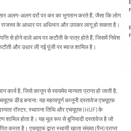
B
सार
अलग-अलग
दरों
पर
कर
का
भुगतान
करते
हैं, जैसा
कि
लोग
राजस्व
के
आधार
पर
अधिभार
और
उपकर
लागू
हो
सकता
है।
पत्ति
से
होने
वाले
आय
पर
कटौती
के
पात्र
होते
हैं, जिसमें
निवेश
कटौती
और
उधार
ली
गई
पूंजी
पर
ब्याज
शामिल
है।
ान
कार्य
है, जिसे
कानून
से
स्वयमेव
मान्यता
प्राप्त
हो
जाती
है,
चयूएफ
डीड
बनाना: यह
महत्वपूर्ण
कानूनी
दस्तावेज
एचयूएफ
स्यता
रॉस्टर, स्थापना
तिथि
और
एचयूएफ (HUF) के
रण
शामिल
होता
है।
यह
मूल
रूप
से
बुनियादी
दस्तावेज
है
जो
ापित
करता
है।
एचयूएफ
द्वारा
स्थायी
खाता
संख्या (पैन) प्राप्त