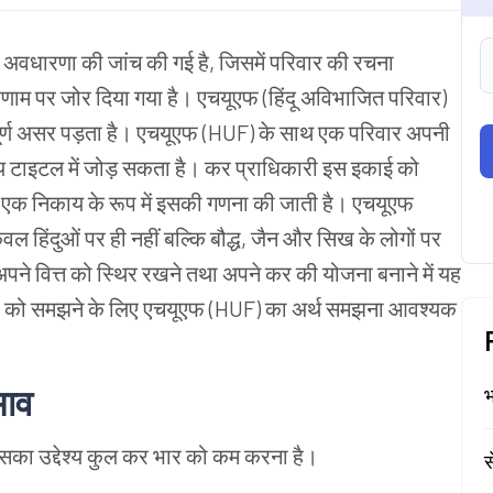
अवधारणा
की
जांच
की
गई
है, जिसमें
परिवार
की
रचना
िणाम
पर
जोर
दिया
गया
है।
एचयूएफ (हिंदू
अविभाजित
परिवार)
्ण
असर
पड़ता
है।
एचयूएफ (HUF) के
साथ
एक
परिवार
अपनी
य
टाइटल
में
जोड़
सकता
है।
कर
प्राधिकारी
इस
इकाई
को
एक
निकाय
के
रूप
में
इसकी
गणना
की
जाती
है।
एचयूएफ
ेवल
हिंदुओं
पर
ही
नहीं
बल्कि
बौद्ध, जैन
और
सिख
के
लोगों
पर
अपने
वित्त
को
स्थिर
रखने
तथा
अपने
कर
की
योजना
बनाने
में
यह
को
समझने
के
लिए
एचयूएफ (HUF) का
अर्थ
समझना
आवश्यक
भाव
भ
सका
उद्देश्य
कुल
कर
भार
को
कम
करना
है।
स