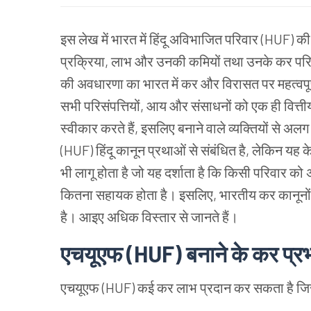
इस
लेख
में
भारत
में
हिंदू
अविभाजित
परिवार (HUF) की
प्रक्रिया, लाभ
और
उनकी
कमियों
तथा
उनके
कर
पर
की
अवधारणा
का
भारत
में
कर
और
विरासत
पर
महत्वपूर
सभी
परिसंपत्तियों, आय
और
संसाधनों
को
एक
ही
वित्ती
स्वीकार
करते
हैं, इसलिए
बनाने
वाले
व्यक्तियों
से
अलग
(HUF) हिंदू
कानून
प्रथाओं
से
संबंधित
है, लेकिन
यह
क
भी
लागू
होता
है
जो
यह
दर्शाता
है
कि
किसी
परिवार
को
कितना
सहायक
होता
है।
इसलिए, भारतीय
कर
कानूनों
है।
आइए
अधिक
विस्तार
से
जानते
हैं।
एचयूएफ (HUF) बनाने
के
कर
प्र
एचयूएफ (HUF) कई
कर
लाभ
प्रदान
कर
सकता
है
जि