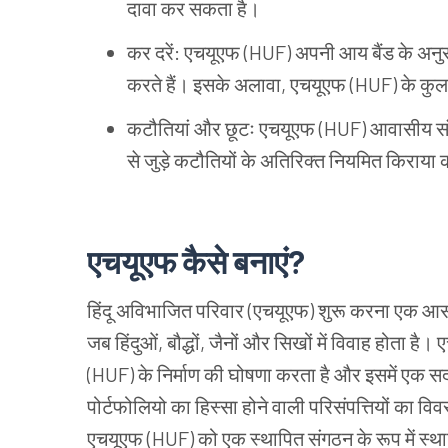
दावा
कर
सकता
है।
कर
दरें: एचयूएफ (HUF) अपनी
आय
बैंड
के
अनु
करते
हैं।
इसके
अलावा, एचयूएफ (HUF) के
कुल
कटौतियां
और
छूटः
एचयूएफ (HUF) आवासीय
सं
से
जुड़े
कटौतियों
के
अतिरिक्त
नियमित
किराया
एचयूएफ
कैसे
बनाएं?
हिंदू
अविभाजित
परिवार (एचयूएफ) शुरू
करना
एक
आस
जब
हिंदुओं, बौद्धों, जैनों
और
सिखों
में
विवाह
होता
है।
ए
(HUF) के
निर्माण
की
घोषणा
करता
है
और
इसमें
एक
सद
पोर्टफोलियो
का
हिस्सा
होने
वाली
परिसंपत्तियों
का
विव
एचयूएफ (HUF) को
एक
स्थापित
संगठन
के
रूप
में
स्थ