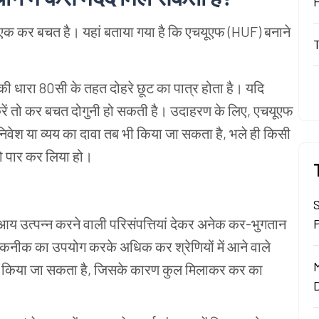
एक
कर
बचत
है।
यहां
बताया
गया
है
कि
एचयूएफ (HUF) बनाने
की
धारा 80सी
के
तहत
दोहरे
छूट
का
पात्र
होता
है।
यदि
ें
तो
कर
बचत
दोगुनी
हो
सकती
है।
उदाहरण
के
लिए, एचयूएफ
निवेश
या
व्यय
का
दावा
तब
भी
किया
जा
सकता
है, भले
ही
किसी
ो
पार
कर
लिया
हो।
आय
उत्पन्न
करने
वाली
परिसंपत्तियां
देकर
अनेक
कर-भुगतान
कनीक
का
उपयोग
करके
अधिक
कर
श्रेणियों
में
आने
वाले
किया
जा
सकता
है, जिसके
कारण
कुल
मिलाकर
कर
का