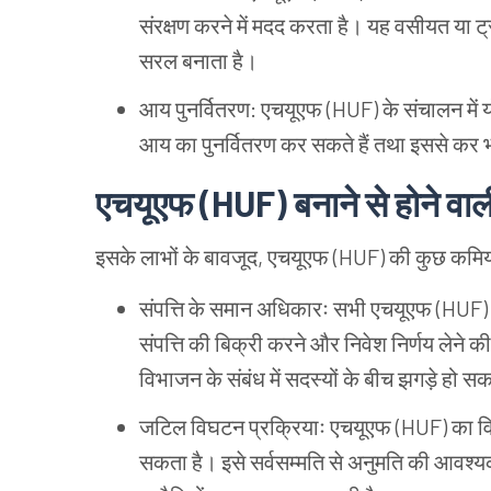
संरक्षण
करने
में
मदद
करता
है।
यह
वसीयत
या
ट्
सरल
बनाता
है।
आय
पुनर्वितरण: एचयूएफ (HUF) के
संचालन
में
आय
का
पुनर्वितरण
कर
सकते
हैं
तथा
इससे
कर
एचयूएफ (HUF) बनाने
से
होने
वाल
इसके
लाभों
के
बावजूद, एचयूएफ (HUF) की
कुछ
कमिय
संपत्ति
के
समान
अधिकारः
सभी
एचयूएफ (HUF) 
संपत्ति
की
बिक्री
करने
और
निवेश
निर्णय
लेने
की
विभाजन
के
संबंध
में
सदस्यों
के
बीच
झगड़े
हो
सक
जटिल
विघटन
प्रक्रियाः
एचयूएफ (HUF) का
व
सकता
है।
इसे
सर्वसम्मति
से
अनुमति
की
आवश्य