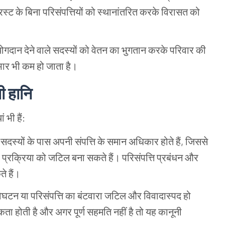
रस्ट
के
बिना
परिसंपत्तियों
को
स्थानांतरित
करके
विरासत
को
योगदान
देने
वाले
सदस्यों
को
वेतन
का
भुगतान
करके
परिवार
की
भार
भी
कम
हो
जाता
है।
ी
हानि
ां
भी
हैं:
सदस्यों
के
पास
अपनी
संपत्ति
के
समान
अधिकार
होते
हैं, जिससे
प्रक्रिया
को
जटिल
बना
सकते
हैं।
परिसंपत्ति
प्रबंधन
और
ते
हैं।
िघटन
या
परिसंपत्ति
का
बंटवारा
जटिल
और
विवादास्पद
हो
कता
होती
है
और
अगर
पूर्ण
सहमति
नहीं
है
तो
यह
कानूनी