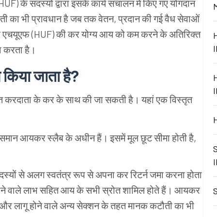
HUF) के
सदस्यों
द्वारा
इसके
कार्य
संचालन
में
किए
गए
योगदान
ती
का
भी
प्रावधान
है
जब
तक
वेतन, प्रदान
की
गई
वैध
सेवाओं
ह
एचयूएफ (HUF) की
कर
योग्य
आय
को
कम
करने
के
अतिरिक्त
ा
करता
है।
े
किया
जाता
है?
त
करदाता
के
कर
के
साथ
की
जा
सकती
है।
यहां
एक
विस्तृत
समान
आयकर
स्लैब
के
अधीन
हैं।
इसमें
मूल
छूट
सीमा
होती
है,
स्यों
से
अलग
स्वतंत्र
रूप
से
अपना
कर
रिटर्न
जमा
करना
होता
ने
वाले
लाभ
सहित
आय
के
सभी
स्रोत
शामिल
होते
हैं।
आयकर
और
लागू
होने
वाले
अन्य
सेक्शन
के
तहत
मानक
कटौती
का
भी