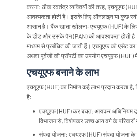
करना: ठीक
स्वतंत्र
व्यक्तियों
की
तरह, एचयूएफ (HU
आवश्यकता
होती
है।
इसके
लिए
ऑनलाइन
या
कुछ
स्व
आसान
है।
बैंक
खाता
खोलनाः
एचयूएफ (HUF) के
लि
के
डीड
और
उसके
पैन (PAN) की
आवश्यकता
होती
है
माध्यम
से
प्रबंधित
की
जाती
हैं।
एचयूएफ
को
एसेट
का
अथवा
पूर्वजों
की
प्रॉपर्टी
का
उपयोग
एचयूएफ (HUF) मे
एचयूएफ
बनाने
के
लाभ
एचयूएफ (HUF) का
निर्माण
कई
लाभ
प्रदान
करता
है,
है:
एचयूएफ (HUF) कर
बचत: आयकर
अधिनियम
द्
विभाजन
से, विशेषकर
उच्च
आय
वर्ग
के
परिवारों
संपदा
योजना: एचयूएफ (HUF) संपदा
योजना
के