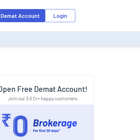
o the input field, the suggestion list will be updated as per the keyw
 Demat Account
Login
Open Free Demat Account!
Join our 3.5 Cr+ happy customers