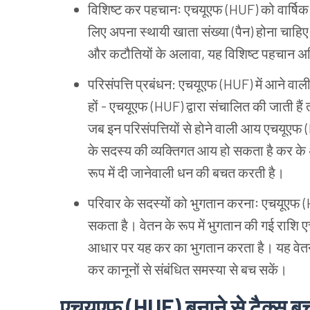
विशिष्ट
कर
पहचानः
एचयूएफ (HUF) को
वार्षिक
लिए
अपना
स्थायी
खाता
संख्या (पैन) होना
चाहि
और
कटौतियों
के
अलावा, यह
विशिष्ट
पहचान
अत
परिसंपत्ति
प्रबंधन: एचयूएफ (HUF) में
आने
वाल
हों - एचयूएफ (HUF) द्वारा
संचालित
की
जाती
हैं
जब
इन
परिसंपत्तियों
से
होने
वाली
आय
एचयूएफ 
के
सदस्य
की
व्यक्तिगत
आय
हो
सकता
है
कर
के
रूप
में
दी
जानेवाली
धन
की
बचत
करती
है।
परिवार
के
सदस्यों
को
भुगतान
करनाः
एचयूएफ (
सकता
है।
वेतन
के
रूप
में
भुगतान
की
गई
राशि
ए
आधार
पर
यह
कर
का
भुगतान
करता
है।
यह
वेत
कर
कानूनों
से
संबंधित
समस्या
से
बच
सकें।
एचयूएफ (HUF) बनाने
से
टैक्स
बच