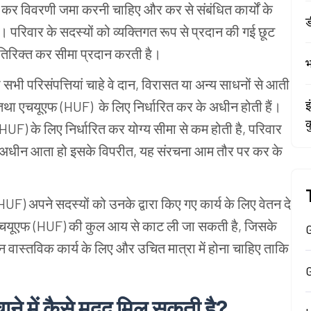
कर
विवरणी
जमा
करनी
चाहिए
और
कर
से
संबंधित
कार्यों
के
ड
ए।
परिवार
के
सदस्यों
को
व्यक्तिगत
रूप
से
प्रदान
की
गई
छूट
िरिक्त
कर
सीमा
प्रदान
करती
है।
भ
ी
सभी
परिसंपत्तियां
चाहे
वे
दान, विरासत
या
अन्य
साधनों
से
आती
इ
तथा
एचयूएफ (HUF) के
लिए
निर्धारित
कर
के
अधीन
होती
हैं।
क
(HUF) के
लिए
निर्धारित
कर
योग्य
सीमा
से
कम
होती
है, परिवार
अधीन
आता
हो
इसके
विपरीत, यह
संरचना
आम
तौर
पर
कर
के
HUF) अपने
सदस्यों
को
उनके
द्वारा
किए
गए
कार्य
के
लिए
वेतन
दे
चयूएफ (HUF) की
कुल
आय
से
काट
ली
जा
सकती
है, जिसके
G
न
वास्तविक
कार्य
के
लिए
और
उचित
मात्रा
में
होना
चाहिए
ताकि
ाने
में
कैसे
मदद
मिल
सकती
है?