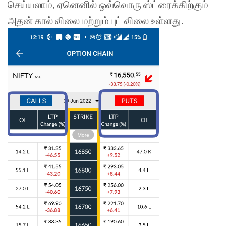
செய்யலாம், ஏனெனில் ஒவ்வொரு ஸ்ட்ரைக்கிற்கும்
அதன் கால் விலை மற்றும் புட் விலை உள்ளது.