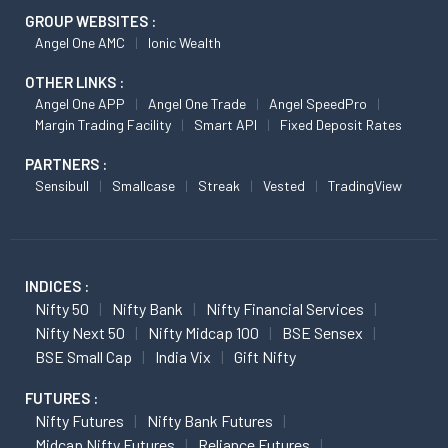
GROUP WEBSITES :
Angel One AMC
Ionic Wealth
OTHER LINKS :
Angel One APP
Angel One Trade
Angel SpeedPro
Margin Trading Facility
Smart API
Fixed Deposit Rates
PARTNERS :
Sensibull
Smallcase
Streak
Vested
TradingView
INDICES :
Nifty 50
Nifty Bank
Nifty Financial Services
Nifty Next 50
Nifty Midcap 100
BSE Sensex
BSE Small Cap
India Vix
Gift Nifty
FUTURES :
Nifty Futures
Nifty Bank Futures
Midcap Nifty Futures
Reliance Futures