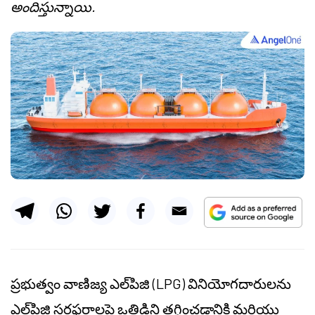
అందిస్తున్నాయి.
ప్రభుత్వం వాణిజ్య ఎల్‌పిజి (LPG) వినియోగదారులను
ఎల్‌పిజి సరఫరాలపై ఒత్తిడిని తగ్గించడానికి మరియు