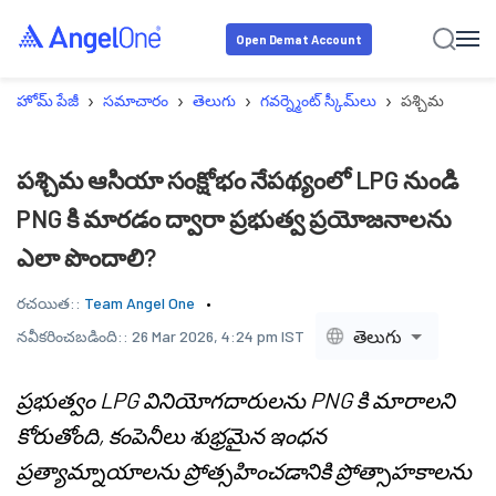
Open Demat Account
›
›
›
›
హోమ్ పేజీ
సమాచారం
తెలుగు
గవర్న్మెంట్ స్కీమ్‌లు
పశ్చిమ ఆసియా 
పశ్చిమ ఆసియా సంక్షోభం నేపథ్యంలో LPG నుండి
PNG కి మారడం ద్వారా ప్రభుత్వ ప్రయోజనాలను
ఎలా పొందాలి?
రచయిత::
Team Angel One
తెలుగు
నవీకరించబడింది::
26 Mar 2026, 4:24 pm IST
ప్రభుత్వం LPG వినియోగదారులను PNG కి మారాలని
కోరుతోంది, కంపెనీలు శుభ్రమైన ఇంధన
ప్రత్యామ్నాయాలను ప్రోత్సహించడానికి ప్రోత్సాహకాలను