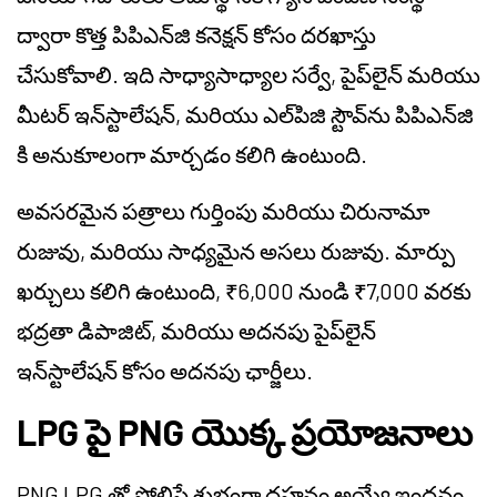
ద్వారా కొత్త పిపిఎన్‌జి కనెక్షన్ కోసం దరఖాస్తు
చేసుకోవాలి. ఇది సాధ్యాసాధ్యాల సర్వే, పైప్‌లైన్ మరియు
మీటర్ ఇన్‌స్టాలేషన్, మరియు ఎల్‌పిజి స్టౌవ్‌ను పిపిఎన్‌జి
కి అనుకూలంగా మార్చడం కలిగి ఉంటుంది.
అవసరమైన పత్రాలు గుర్తింపు మరియు చిరునామా
రుజువు, మరియు సాధ్యమైన అసలు రుజువు. మార్పు
ఖర్చులు కలిగి ఉంటుంది, ₹6,000 నుండి ₹7,000 వరకు
భద్రతా డిపాజిట్, మరియు అదనపు పైప్‌లైన్
ఇన్‌స్టాలేషన్ కోసం అదనపు ఛార్జీలు.
LPG పై PNG యొక్క ప్రయోజనాలు
PNG LPG తో పోలిస్తే శుభ్రంగా దహనం అయ్యే ఇంధనం