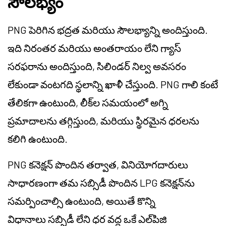
సౌలభ్యం
PNG పెరిగిన భద్రత మరియు సౌలభ్యాన్ని అందిస్తుంది.
ఇది నిరంతర మరియు అంతరాయం లేని గ్యాస్
సరఫరాను అందిస్తుంది, సిలిండర్ నిల్వ అవసరం
లేకుండా వంటగది స్థలాన్ని ఖాళీ చేస్తుంది. PNG గాలి కంటే
తేలికగా ఉంటుంది, లీక్‌ల సమయంలో అగ్ని
ప్రమాదాలను తగ్గిస్తుంది, మరియు స్థిరమైన ధరలను
కలిగి ఉంటుంది.
PNG కనెక్షన్ పొందిన తర్వాత, వినియోగదారులు
సాధారణంగా తమ సబ్సిడీ పొందిన LPG కనెక్షన్‌ను
సమర్పించాల్సి ఉంటుంది, అయితే కొన్ని
విధానాలు సబ్సిడీ లేని ధర వద్ద ఒకే ఎల్‌పిజి