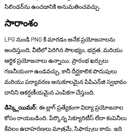
సిలిండర్‌ను ఉంచడానికి అనుమతించవచ్చు.
సారాంశం
LPG నుండి PNG కి మారడం అనేక ప్రయోజనాలను
అందిస్తుంది, వీటిలో పెరిగిన సౌలభ్యం, భద్రత, మరియు
ఆర్థిక ప్రయోజనాలు ఉన్నాయి. ప్రారంభ ఖర్చులు
గణనీయంగా ఉండవచ్చు, కానీ దీర్ఘకాలిక పొదుపులు
మరియు పర్యావరణ అనుకూలమైన పిపిఎన్‌జి స్వభావం
దానిని ఆకర్షణీయమైన ఎంపికగా చేస్తుంది.
డిస్క్లెయిమర్:
ఈ బ్లాగ్ ప్రత్యేకంగా విద్యా ప్రయోజనాల
కోసం రాయబడింది. పేర్కొన్న సెక్యూరిటీస్ లేదా కంపెనీలు
కేవలం ఉదాహరణలు మాత్రమే, సిఫార్సులు కాదు. ఇది