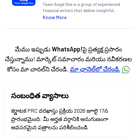
Team Angel One is a group of experienced
financial writers that deliver insightful
articles on the stock market, IPO, economy,
Know More
personal finance, commodities and related
categories.
మేము ఇప్పుడు
WhatsApp!
పై ప్రత్యక్ష ప్రసారం
చేస్తున్నాము! మార్కెట్ సమాచారం మరియు నవీకరణల
కోసం మా చానల్‌ని చేరండి.
మా ఛానెల్‌లో చేరండి.
సంబంధిత వ్యాసాలు
కర్ణాటక PRC దరఖాస్తు ప్రక్రియ 2026 జూలై 17న
ప్రారంభమైంది: మీ అర్హత వర్గానికి అనుగుణంగా
అవసరమైన పత్రాలను పరిశీలించండి