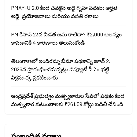
PMAY-U 2.0 కింద చవకైన అద్దె గృహ పథకం: అర్హత,
అద్దె, ప్రయోజనాలు మరియు వసతి రకాలు
PM కిసాన్ 23వ విడత జమ కాలేదా? ₹2,000 ఆలస్యం
కావడానికి 4 కారణాలు తెలుసుకోండి
తెలంగాణలో ఇందిరమ్మ బీమా పథకాన్ని జూన్ 2,
2026న ప్రారంభించనున్నట్లు డిప్యూటీ సీఎం భట్టి
విక్రమార్క ప్రకటించారు
ఆంధ్రప్రదేశ్ ప్రభుత్వం మత్స్యకారుల సేవలో పథకం కింద
మత్స్యకార కుటుంబాలకు ₹261.59 కోట్లు బదిలీ చేసింది
సంబంధిత వర్గాలు