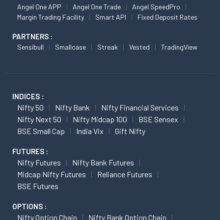
Angel One APP
Angel One Trade
Angel SpeedPro
Margin Trading Facility
Smart API
Fixed Deposit Rates
PARTNERS :
Sensibull
Smallcase
Streak
Vested
TradingView
INDICES :
Nifty 50
Nifty Bank
Nifty Financial Services
Nifty Next 50
Nifty Midcap 100
BSE Sensex
BSE Small Cap
India Vix
Gift Nifty
FUTURES :
Nifty Futures
Nifty Bank Futures
Midcap Nifty Futures
Reliance Futures
BSE Futures
OPTIONS :
Nifty Option Chain
Nifty Bank Option Chain