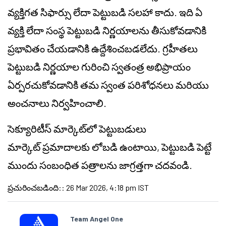
వ్యక్తిగత సిఫార్సు లేదా పెట్టుబడి సలహా కాదు. ఇది ఏ
వ్యక్తి లేదా సంస్థ పెట్టుబడి నిర్ణయాలను తీసుకోవడానికి
ప్రభావితం చేయడానికి ఉద్దేశించబడలేదు. గ్రహీతలు
పెట్టుబడి నిర్ణయాల గురించి స్వతంత్ర అభిప్రాయం
ఏర్పరచుకోవడానికి తమ స్వంత పరిశోధనలు మరియు
అంచనాలు నిర్వహించాలి.
సెక్యూరిటీస్ మార్కెట్‌లో పెట్టుబడులు
మార్కెట్ ప్రమాదాలకు లోబడి ఉంటాయి, పెట్టుబడి పెట్టే
ముందు సంబంధిత పత్రాలను జాగ్రత్తగా చదవండి.
ప్రచురించబడింది:
:
26 Mar 2026, 4:18 pm IST
Team Angel One