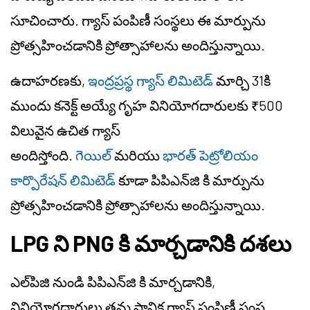
సూచించారు. గ్యాస్ పంపిణీ సంస్థలు ఈ మార్పును
ప్రోత్సహించడానికి ప్రోత్సాహాలను అందిస్తున్నాయి.
ఉదాహరణకు,
ఇంద్రప్రస్థ గ్యాస్ లిమిటెడ్
మార్చి 31కి
ముందు కనెక్ట్ అయ్యే గృహ వినియోగదారులకు ₹500
విలువైన ఉచిత గ్యాస్
అందిస్తోంది.
గెయిల్
మరియు
భారత్ పెట్రోలియం
కార్పొరేషన్ లిమిటెడ్
కూడా పిపిఎన్‌జి కి మార్పును
ప్రోత్సహించడానికి ప్రోత్సాహాలను అందిస్తున్నాయి.
LPG ని PNG కి మార్చడానికి దశలు
ఎల్‌పిజి నుండి పిపిఎన్‌జి కి మార్చడానికి,
వినియోగదారులు తమ స్థానిక గ్యాస్ పంపిణీ సంస్థ