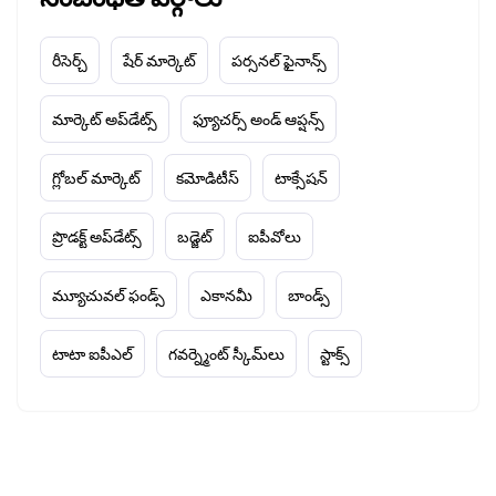
రీసెర్చ్
షేర్ మార్కెట్
పర్సనల్ ఫైనాన్స్
మార్కెట్ అప్‌డేట్స్
ఫ్యూచర్స్ అండ్ ఆప్షన్స్
గ్లోబల్ మార్కెట్
కమోడిటీస్
టాక్సేషన్
ప్రొడక్ట్ అప్‌డేట్స్
బడ్జెట్
ఐపీవోలు
మ్యూచువల్ ఫండ్స్
ఎకానమీ
బాండ్స్
టాటా ఐపీఎల్
గవర్న్మెంట్ స్కీమ్‌లు
స్టాక్స్