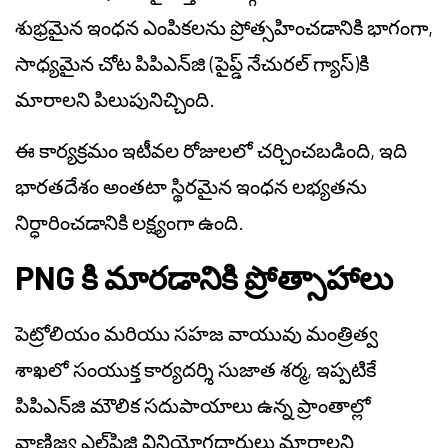
శుభ్రమైన ఇంధన ఎంపికలను ప్రోత్సహించడానికి భాగంగా,
సాధ్యమైన చోట పిపిఎన్‌జి (పైప్డ్ నేచురల్ గ్యాస్)కి
మారాలని పిలుపునిచ్చింది.
ఈ కార్యక్రమం ఇటీవల రోజులలో చర్చించబడింది, ఇది
భారతదేశం అంతటా స్థిరమైన ఇంధన లభ్యతను
నిర్ధారించడానికి లక్ష్యంగా ఉంది.
PNG కి మారడానికి ప్రోత్సాహాలు
పెట్రోలియం మరియు సహజ వాయువు మంత్రిత్వ
శాఖలో సంయుక్త కార్యదర్శి సుజాత శర్మ, ఇప్పటికే
పిపిఎన్‌జి మౌలిక సదుపాయాలు ఉన్న ప్రాంతాల్లో
వాణిజ్య ఎల్‌పిజి వినియోగదారులు మారాలని