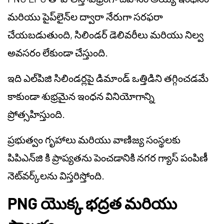
మరియు పైప్‌లైన్‌ల ద్వారా నేరుగా సరఫరా
చేయబడుతుంది, సిలిండర్ డెలివరీలు మరియు నిల్వ
అవసరం లేకుండా చేస్తుంది.
ఇది ఎల్‌పిజి సిలిండర్లపై డిమాండ్ ఒత్తిడిని తగ్గించడమే
కాకుండా శుభ్రమైన ఇంధన వినియోగాన్ని
ప్రోత్సహిస్తుంది.
ప్రభుత్వం గృహాలు మరియు వాణిజ్య సంస్థలకు
పిపిఎన్‌జి కి ప్రాప్యతను పెంచడానికి నగర గ్యాస్ పంపిణీ
నెట్‌వర్క్‌లను విస్తరిస్తోంది.
PNG యొక్క భద్రత మరియు