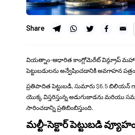
Share
వియత్నాం-ఆధారిత కాంగ్లోమెరేట్ విన్గ్రూప్ మహార
పెట్టుబడులను అన్వేషించడానికి అవగాహన పత్రం (
ప్రతిపాదిత పెట్టుబడి, సుమారు $6.5 బిలియన
యొక్క విస్తరిస్తున్న అడుగుజాడను మరియు సమగ్ర మల
సారించడాన్ని ప్రతిబింబిస్తుంది.
మల్టీ-సెక్టార్ పెట్టుబడి వ్యూ