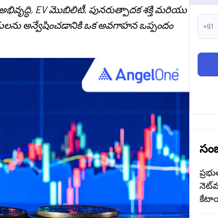
అభివృద్ధి, EV మొబిలిటీ, పునరుత్పాదక శక్తి మరియు
ులను అన్వేషించడానికి ఒక అవగాహన ఒప్పందం
+91
సంబ
ప్రభు
నెట్‌
కేటాయ