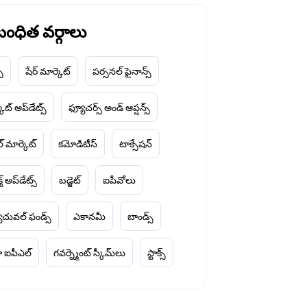
ంధిత వర్గాలు
చ్
షేర్ మార్కెట్
పర్సనల్ ఫైనాన్స్
ెట్ అప్‌డేట్స్
ఫ్యూచర్స్ అండ్ ఆప్షన్స్
ల్ మార్కెట్
కమోడిటీస్
టాక్సేషన్
్ట్ అప్‌డేట్స్
బడ్జెట్
ఐపీవోలు
చువల్ ఫండ్స్
ఎకానమీ
బాండ్స్
 ఐపీఎల్
గవర్న్మెంట్ స్కీమ్‌లు
స్టాక్స్