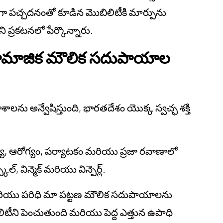
ప్తంగా పచ్చదనంతో కూడిన మొబిలిటీకి మార్పును
ప్రకటనలో పేర్కొన్నారు.
 సామాజిక మౌలిక సదుపాయాల
ాశాలను అన్వేషిస్తుంది, భారతదేశం యొక్క స్వచ్ఛ శక్తి
విద్య, ఆరోగ్యం, పర్యాటకం మరియు ప్రజా రవాణాలో
్, విన్మెక్ మరియు విన్పెర్ల్.
ం మరియు పరిధి మా పట్టణ మౌలిక సదుపాయాలను
ిటీని పెంచుతుంది మరియు పెద్ద ఎత్తున ఉపాధి