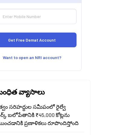
Want to open an NRI account?
ంధిత వ్యాసాలు
త్వం సరిహద్దుల సమీపంలో రైల్వే
వర్క్ బలోపేతానికి ₹45,000 కోట్లను
ించడానికి ప్రణాళికలు రూపొందిస్తోంది