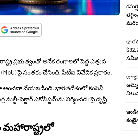
కమర్
తగ్గి
మరియ
భారత 
$82.
సమీక
ాష్ట్ర ప్రభుత్వంతో అనేక రంగాలలో పెద్ద ఎత్తున
MoU) పై సంతకం చేసింది, పీటీఐ నివేదిక ప్రకారం.
జూలై
అమ్మక
్ గా అంచనా వేయబడింది, భారతదేశంలో కంపెనీ
నిలు
్టీ-సెక్టార్ ఎకోసిస్టమ్‌ను నిర్మించడంపై దృష్టి
ఇండియ
కంటైన
హం మహారాష్ట్రలో