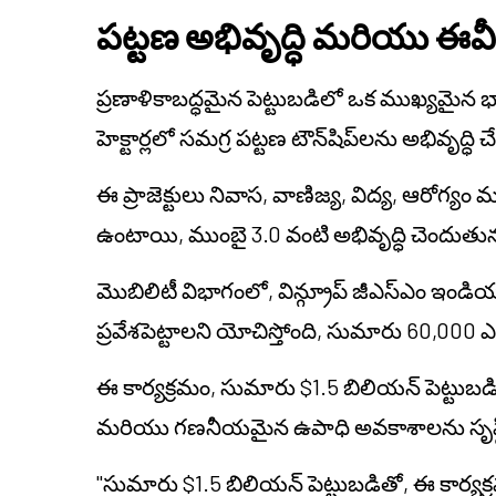
పట్టణ అభివృద్ధి మరియు ఈవీ
ప్రణాళికాబద్ధమైన పెట్టుబడిలో ఒక ముఖ్యమైన
హెక్టార్లలో సమగ్ర పట్టణ టౌన్‌షిప్‌లను అభివృద
ఈ ప్రాజెక్టులు నివాస, వాణిజ్య, విద్య, ఆరో
ఉంటాయి, ముంబై 3.0 వంటి అభివృద్ధి చెందుతున్న 
మొబిలిటీ విభాగంలో, విన్గ్రూప్ జీఎస్ఎం ఇండియా ద్వా
ప్రవేశపెట్టాలని యోచిస్తోంది, సుమారు 60,000 ఎలక
ఈ కార్యక్రమం, సుమారు $1.5 బిలియన్ పెట్టుబడ
మరియు గణనీయమైన ఉపాధి అవకాశాలను సృష్టి
"సుమారు $1.5 బిలియన్ పెట్టుబడితో, ఈ కార