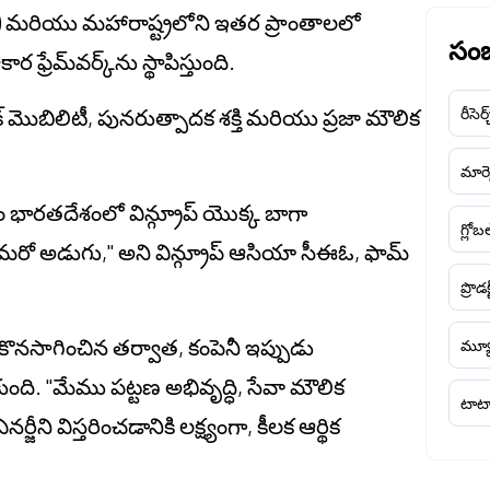
) మరియు మహారాష్ట్రలోని ఇతర ప్రాంతాలలో
సంబ
రేమ్‌వర్క్‌ను స్థాపిస్తుంది.
రిక్ మొబిలిటీ, పునరుత్పాదక శక్తి మరియు ప్రజా మౌలిక
రీసెర్
మార్క
ారతదేశంలో విన్గ్రూప్ యొక్క బాగా
గ్లోబ
మరో అడుగు," అని విన్గ్రూప్ ఆసియా సీఈఓ, ఫామ్
ప్రొడక
నసాగించిన తర్వాత, కంపెనీ ఇప్పుడు
మ్యూ
్టుకుంది. "మేము పట్టణ అభివృద్ధి, సేవా మౌలిక
టాటా
జీని విస్తరించడానికి లక్ష్యంగా, కీలక ఆర్థిక
.