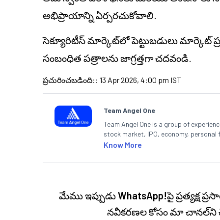
అభిప్రాయాన్ని ఏర్పరచుకోవాలి.
సెక్యూరిటీస్ మార్కెట్‌లో పెట్టుబడులు మార్కెట
సంబంధిత పత్రాలను జాగ్రత్తగా చదవండి.
ప్రచురించబడింది:
:
13 Apr 2026, 4:00 pm IST
Team Angel One
Team Angel One is a group of experienced
stock market, IPO, economy, personal 
Know More
మేము ఇప్పుడు
WhatsApp!
పై ప్రత్యక్ష 
నవీకరణల కోసం మా చానల్‌ని 