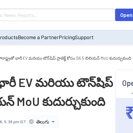
Open
roducts
Become a Partner
Pricing
Support
ారాష్ట్రతో భారీ EV మరియు టౌన్‌షిప్ ప్రాజెక్ట్ కోసం $6.5 బిలియన్ MoU కుదుర్చుకుంది
ో భారీ EV మరియు టౌన్‌షిప్
Ope
లియన్ MoU కుదుర్చుకుంది
తెలుగు
6, 5:36 pm IST