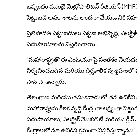
ఒప్పందం ముంబై మెట్రోపాలిటన్ రీజియన్ (MMR
పెట్టుబడి అవకాశాలను అంచనా వేయడానికి సహకార ఫ్
ప్రతిపాదిత పెట్టుబడులు పట్టణ అభివృద్ధి, ఎలక్ట్
సదుపాయాలను విస్తరించాయి.
"మహారాష్ట్రతో ఈ ఎంఓయూ పై సంతకం చేయడం భ
నిర్వచించబడిన మరియు దీర్ఘకాలిక వ్యూహంలో 
సాన్ చౌ అన్నారు.
తెలంగాణ మరియు తమిళనాడులో తన ఉనికిని కొ
మహారాష్ట్రను కీలక వృద్ధి కేంద్రంగా లక్ష్యంగా పెట
సదుపాయాలు, ఎలక్ట్రిక్ మొబిలిటీ మరియు గ్రీన్ ఎనర్
కేంద్రాలలో మా ఉనికిని క్రమంగా విస్తరిస్తున్నాము"