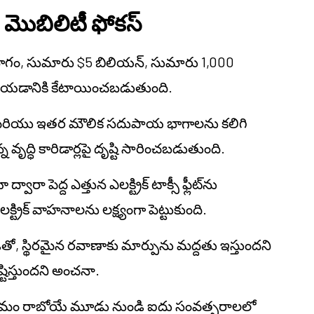
 మొబిలిటీ ఫోకస్
 భాగం, సుమారు $5 బిలియన్, సుమారు 1,000
్ధి చేయడానికి కేటాయించబడుతుంది.
గ్యం మరియు ఇతర మౌలిక సదుపాయ భాగాలను కలిగి
వృద్ధి కారిడార్లపై దృష్టి సారించబడుతుంది.
రా పెద్ద ఎత్తున ఎలక్ట్రిక్ టాక్సీ ఫ్లీట్‌ను
్ట్రిక్ వాహనాలను లక్ష్యంగా పెట్టుకుంది.
ితో, స్థిరమైన రవాణాకు మార్పును మద్దతు ఇస్తుందని
స్తుందని అంచనా.
్యక్రమం రాబోయే మూడు నుండి ఐదు సంవత్సరాలలో