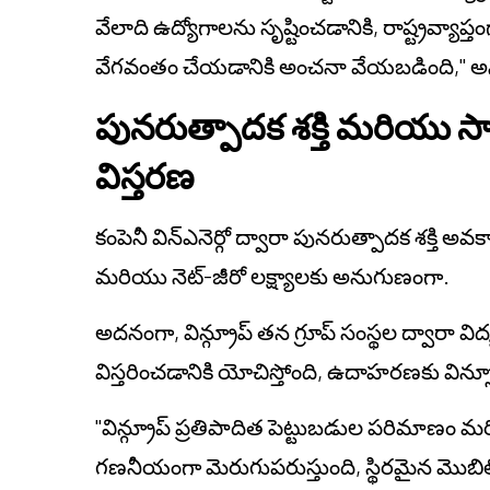
వేలాది ఉద్యోగాలను సృష్టించడానికి, రాష్ట్రవ్యా
వేగవంతం చేయడానికి అంచనా వేయబడింది," అని 
పునరుత్పాదక శక్తి మరియు
విస్తరణ
కంపెనీ విన్ఎనెర్గో ద్వారా పునరుత్పాదక శక్తి అవక
మరియు నెట్-జీరో లక్ష్యాలకు అనుగుణంగా.
అదనంగా, విన్గ్రూప్ తన గ్రూప్ సంస్థల ద్వారా 
విస్తరించడానికి యోచిస్తోంది, ఉదాహరణకు విన్స్కూల
"విన్గ్రూప్ ప్రతిపాదిత పెట్టుబడుల పరిమాణ
గణనీయంగా మెరుగుపరుస్తుంది, స్థిరమైన మొబిల