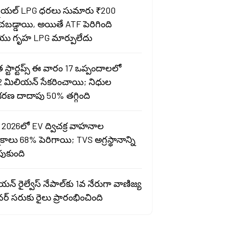
షియల్ LPG ధరలు సుమారు ₹200
ంచబడ్డాయి, అయితే ATF పెరిగింది
ు గృహ LPG మార్పులేదు
స్టార్టప్స్ ఈ వారం 17 ఒప్పందాలలో
2 మిలియన్ సేకరించాయి; నిధుల
రణ దాదాపు 50% తగ్గింది
 2026లో EV ద్విచక్ర వాహనాల
ాలు 68% పెరిగాయి; TVS అగ్రస్థానాన్ని
పుకుంది
న్ రైల్వేస్ నేపాల్‌కు 1వ నేరుగా వాణిజ్య
ర్ సరుకు రైలు ప్రారంభించింది