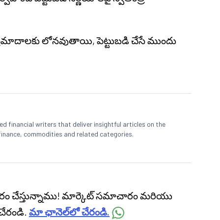
్ ప్రమాదాలకు లోనవుతాయి, పెట్టుబడి చేసే ముందు
 financial writers that deliver insightful articles on the
finance, commodities and related categories.
ప్రసారం చేస్తున్నాము! మార్కెట్ సమాచారం మరియు
చేరండి.
మా ఛానెల్‌లో చేరండి.