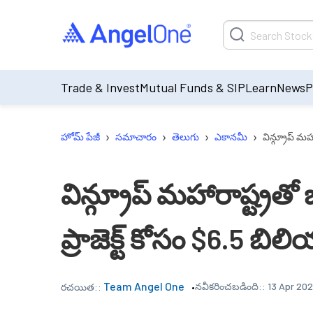
Trade & Invest
Mutual Funds & SIP
Learn
News
P
›
›
›
›
హోమ్ పేజీ
సమాచారం
తెలుగు
ఎకానమీ
విన్గ్రూప్ మహ
విన్గ్రూప్ మహారాష్ట్రత
ప్రాజెక్ట్ కోసం $6.5 బి
Team Angel One
నవీకరించబడింది::
13 Apr 202
రచయిత::