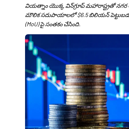
వియత్నాం యొక్క విన్‌గ్రూప్ మహారాష్ట్రతో నగర 
మౌలిక సదుపాయాలలో $6.5 బిలియన్ పెట్టుబడ
(MoU) పై సంతకం చేసింది.