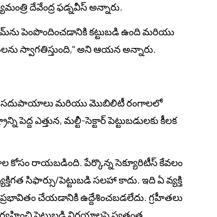
మంత్రి దేవేంద్ర ఫడ్నవీస్ అన్నారు.
టమ్‌ను పెంపొందించడానికి కట్టుబడి ఉంది మరియు
ాములను స్వాగతిస్తుంది," అని ఆయన అన్నారు.
ర మౌలిక సదుపాయాలు మరియు మొబిలిటీ రంగాలలో
్రాన్ని పెద్ద ఎత్తున, మల్టీ-సెక్టార్ పెట్టుబడులకు కీలక
నాల కోసం రాయబడింది. పేర్కొన్న సెక్యూరిటీస్ కేవలం
ిగత సిఫార్సు/పెట్టుబడి సలహా కాదు. ఇది ఏ వ్యక్తి
ి ప్రభావితం చేయడానికి ఉద్దేశించబడలేదు. గ్రహీతలు
ంచి పెట్టుబడి నిర్ణయాలపై స్వతంత్ర