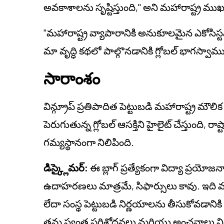
అవకాశాలను సృష్టిస్తుంది," అని మహారాష్ట్ర ముఖ్య
"మహారాష్ట్ర వ్యాపారానికి అనుకూలమైన ఎకోసిస్
మా వృద్ధి కథలో పాల్గొనడానికి గ్లోబల్ భాగస్వ
సారాంశం
విన్గ్రూప్ ప్రతిపాదిత పెట్టుబడి మహారాష్ట్
పెరుగుతున్న గ్లోబల్ ఆసక్తిని హైలైట్ చేస్తుంది, రాష్ట
గమ్యస్థానంగా నిలిపింది.
డిస్క్లైమర్:
ఈ బ్లాగ్ ప్రత్యేకంగా విద్యా ప్రయోజ
ఉదాహరణలు మాత్రమే, సిఫార్సులు కావు. ఇది వ్యక్త
లేదా సంస్థ పెట్టుబడి నిర్ణయాలను తీసుకోవడానిక
తమ స్వంత పరిశోధనలు మరియు అంచనాలు నిర్వహి