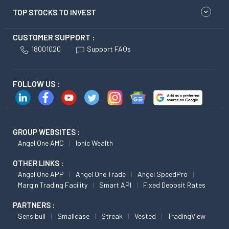
TOP STOCKS TO INVEST
CUSTOMER SUPPORT :
18001020
Support FAQs
FOLLOW US :
GROUP WEBSITES :
Angel One AMC
Ionic Wealth
OTHER LINKS :
Angel One APP
Angel One Trade
Angel SpeedPro
Margin Trading Facility
Smart API
Fixed Deposit Rates
PARTNERS :
Sensibull
Smallcase
Streak
Vested
TradingView