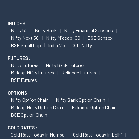
INDICES :
Nifty 50
Nifty Bank
Nifty Financial Services
Nifty Next 50
Nifty Midcap 100
BSE Sensex
BSE Small Cap
India Vix
Gift Nifty
FUTURES :
Nifty Futures
Nifty Bank Futures
Midcap Nifty Futures
Reliance Futures
BSE Futures
OPTIONS :
Nifty Option Chain
Nifty Bank Option Chain
Midcap Nifty Option Chain
Reliance Option Chain
BSE Option Chain
GOLD RATES :
Gold Rate Today In Mumbai
Gold Rate Today In Delhi