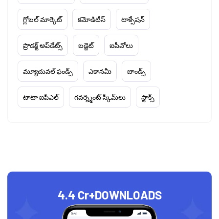
గ్లోబల్ మార్కెట్
కమోడిటీస్
టాక్సేషన్
ప్రొడక్ట్ అప్‌డేట్స్
బడ్జెట్
ఐపీవోలు
మ్యూచువల్ ఫండ్స్
ఎకానమీ
బాండ్స్
టాటా ఐపీఎల్
గవర్న్మెంట్ స్కీమ్‌లు
స్టాక్స్
4.4 Cr+
DOWNLOADS