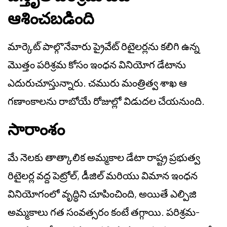
ఆశించబడింది
మార్కెట్ పాల్గొనేవారు ప్రైవేట్ రిటైలర్లను కలిగి ఉన్న
మొత్తం పరిశ్రమ కోసం ఇంధన వినియోగ డేటాను
ఎదురుచూస్తున్నారు. చమురు మంత్రిత్వ శాఖ ఆ
గణాంకాలను రాబోయే రోజుల్లో విడుదల చేయనుంది.
సారాంశం
మే నెలకు తాత్కాలిక అమ్మకాల డేటా రాష్ట్ర ప్రభుత్వ
రిటైలర్ల వద్ద పెట్రోల్, డీజిల్ మరియు విమాన ఇంధన
వినియోగంలో వృద్ధిని చూపించింది, అయితే ఎల్పిజి
అమ్మకాలు గత సంవత్సరం కంటే తగ్గాయి. పరిశ్రమ-