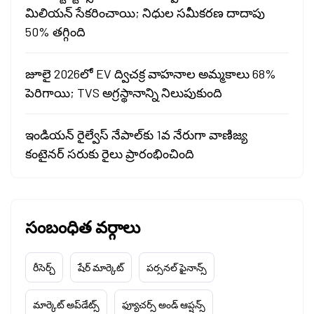
మిలియన్ సేకరించాయి; నిధుల సమీకరణ దాదాపు
50% తగ్గింది
జూలై 2026లో EV ద్విచక్ర వాహనాల అమ్మకాలు 68%
పెరిగాయి; TVS అగ్రస్థానాన్ని నిలుపుకుంది
ఇండియన్ రైల్వేస్ నేపాల్‌కు 1వ నేరుగా వాణిజ్య
కంటైనర్ సరుకు రైలు ప్రారంభించింది
సంబంధిత వర్గాలు
రీసెర్చ్
షేర్ మార్కెట్
పర్సనల్ ఫైనాన్స్
మార్కెట్ అప్‌డేట్స్
ఫ్యూచర్స్ అండ్ ఆప్షన్స్