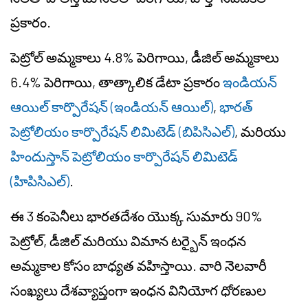
ప్రకారం.
పెట్రోల్ అమ్మకాలు 4.8% పెరిగాయి, డీజిల్ అమ్మకాలు
6.4% పెరిగాయి, తాత్కాలిక డేటా ప్రకారం
ఇండియన్
ఆయిల్ కార్పొరేషన్ (ఇండియన్ ఆయిల్)
,
భారత్
పెట్రోలియం కార్పొరేషన్ లిమిటెడ్ (బిపిసిఎల్)
, మరియు
హిందుస్తాన్ పెట్రోలియం కార్పొరేషన్ లిమిటెడ్
(హిపిసిఎల్)
.
ఈ 3 కంపెనీలు భారతదేశం యొక్క సుమారు 90%
పెట్రోల్, డీజిల్ మరియు విమాన టర్బైన్ ఇంధన
అమ్మకాల కోసం బాధ్యత వహిస్తాయి. వారి నెలవారీ
సంఖ్యలు దేశవ్యాప్తంగా ఇంధన వినియోగ ధోరణుల