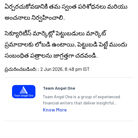
ఏర్పరచుకోవడానికి తమ స్వంత పరిశోధనలు మరియు
అంచనాలు నిర్వహించాలి.
సెక్యూరిటీస్ మార్కెట్లో పెట్టుబడులు మార్కెట్
ప్రమాదాలకు లోబడి ఉంటాయి, పెట్టుబడి పెట్టే ముందు
సంబంధిత పత్రాలను జాగ్రత్తగా చదవండి.
ప్రచురించబడింది:
:
2 Jun 2026, 8:48 pm IST
Team Angel One
Team Angel One is a group of experienced
financial writers that deliver insightful
articles on the stock market, IPO, economy,
Know More
personal finance, commodities and related
categories.