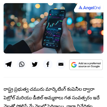
రాష్ట్ర ప్రభుత్వ చమురు మార్కెటింగ్ కంపెనీల ద్వారా
పెట్రోల్ మరియు డీజిల్ అమ్మకాలు గత సంవత్సరం ఇదే
నెలతో పోలిస్తే మే నెలలో పెరిగాయి, వార్తా నివేదికల