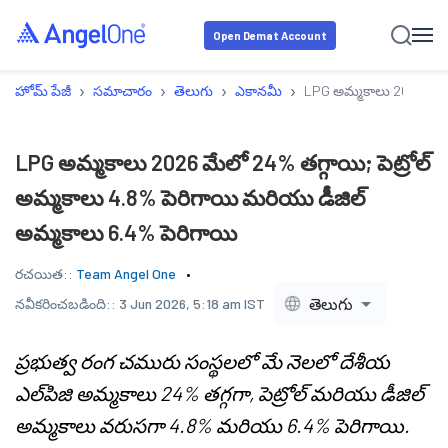
Open Demat Account
›
›
›
›
హోమ్ పేజీ
సమాచారం
తెలుగు
ఎకానమీ
LPG అమ్మకాలు 2026 మేలో 
LPG అమ్మకాలు 2026 మేలో 24% తగ్గాయి; పెట్రోల్
అమ్మకాలు 4.8% పెరిగాయి మరియు డీజిల్
అమ్మకాలు 6.4% పెరిగాయి
రచయిత::
Team Angel One
తెలుగు
నవీకరించబడింది::
3 Jun 2026, 5:18 am IST
ప్రభుత్వ రంగ చమురు సంస్థలలో మే నెలలో దేశీయ
ఎల్‌పిజి అమ్మకాలు 24% తగ్గగా, పెట్రోల్ మరియు డీజిల్
అమ్మకాలు వరుసగా 4.8% మరియు 6.4% పెరిగాయి.