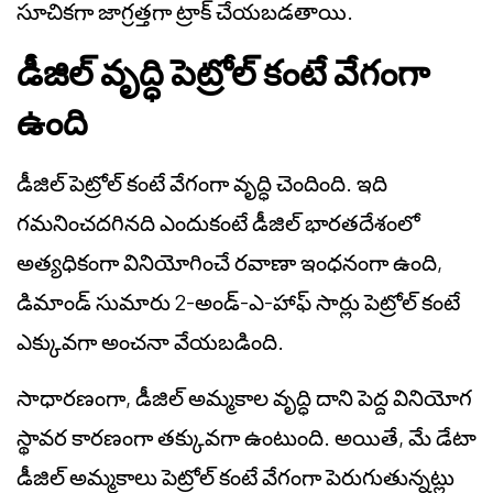
సూచికగా జాగ్రత్తగా ట్రాక్ చేయబడతాయి.
డీజిల్ వృద్ధి పెట్రోల్ కంటే వేగంగా
ఉంది
డీజిల్ పెట్రోల్ కంటే వేగంగా వృద్ధి చెందింది. ఇది
గమనించదగినది ఎందుకంటే డీజిల్ భారతదేశంలో
అత్యధికంగా వినియోగించే రవాణా ఇంధనంగా ఉంది,
డిమాండ్ సుమారు 2-అండ్-ఎ-హాఫ్ సార్లు పెట్రోల్ కంటే
ఎక్కువగా అంచనా వేయబడింది.
సాధారణంగా, డీజిల్ అమ్మకాల వృద్ధి దాని పెద్ద వినియోగ
స్థావర కారణంగా తక్కువగా ఉంటుంది. అయితే, మే డేటా
డీజిల్ అమ్మకాలు పెట్రోల్ కంటే వేగంగా పెరుగుతున్నట్లు