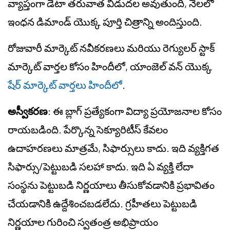
వ్యాప్తంగా డేటా తరువాత విడుదల అవుతుంది, నెలలో
ఇంధన డిమాండ్ యొక్క పూర్తి చిత్రాన్ని అందిస్తుంది.
రోజువారీ మార్కెట్ నవీకరణలు మరియు రెగ్యులర్ స్టాక్
మార్కెట్ వార్తల కోసం హిందీలో, యాంజెల్ వన్ యొక్క
షేర్ మార్కెట్ వార్తలు హిందీలో
.
అస్వీకరణ
: ఈ బ్లాగ్ ప్రత్యేకంగా విద్యా ప్రయోజనాల కోసం
రాయబడింది. పేర్కొన్న సెక్యూరిటీస్ కేవలం
ఉదాహరణలు మాత్రమే, సిఫార్సులు కాదు. ఇది వ్యక్తిగత
సిఫార్సు/పెట్టుబడి సలహా కాదు. ఇది ఏ వ్యక్తి లేదా
సంస్థను పెట్టుబడి నిర్ణయాలు తీసుకోవడానికి ప్రభావితం
చేయడానికి ఉద్దేశించబడలేదు. గ్రహీతలు పెట్టుబడి
నిర్ణయాల గురించి స్వతంత్ర అభిప్రాయం