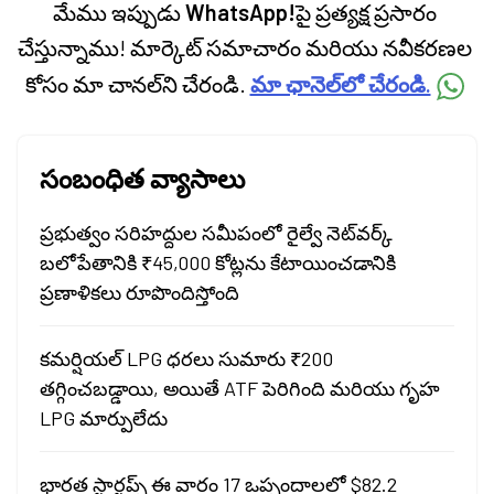
మేము ఇప్పుడు
WhatsApp!
పై ప్రత్యక్ష ప్రసారం
చేస్తున్నాము! మార్కెట్ సమాచారం మరియు నవీకరణల
కోసం మా చానల్‌ని చేరండి.
మా ఛానెల్‌లో చేరండి.
సంబంధిత వ్యాసాలు
ప్రభుత్వం సరిహద్దుల సమీపంలో రైల్వే నెట్‌వర్క్
బలోపేతానికి ₹45,000 కోట్లను కేటాయించడానికి
ప్రణాళికలు రూపొందిస్తోంది
కమర్షియల్ LPG ధరలు సుమారు ₹200
తగ్గించబడ్డాయి, అయితే ATF పెరిగింది మరియు గృహ
LPG మార్పులేదు
భారత స్టార్టప్స్ ఈ వారం 17 ఒప్పందాలలో $82.2