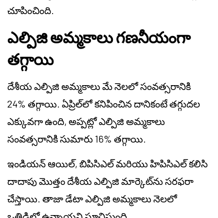
చూపించింది.
ఎల్పిజి అమ్మకాలు గణనీయంగా
తగ్గాయి
దేశీయ ఎల్పిజి అమ్మకాలు మే నెలలో సంవత్సరానికి
24% తగ్గాయి. ఏప్రిల్‌లో కనిపించిన దానికంటే తగ్గుదల
ఎక్కువగా ఉంది, అప్పట్లో ఎల్పిజి అమ్మకాలు
సంవత్సరానికి సుమారు 16% తగ్గాయి.
ఇండియన్ ఆయిల్, బిపిసిఎల్ మరియు హిపిసిఎల్ కలిసి
దాదాపు మొత్తం దేశీయ ఎల్పిజి మార్కెట్‌ను సరఫరా
చేస్తాయి. తాజా డేటా ఎల్పిజి అమ్మకాలు నెలలో
ఒత్తిడిలో ఉన్నాయని సూచిస్తుంది.