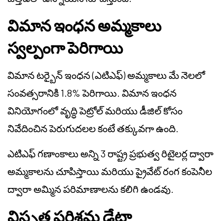
విమాన ఇంధన అమ్మకాలు
స్వల్పంగా పెరిగాయి
విమాన టర్బైన్ ఇంధన (ఎటిఎఫ్) అమ్మకాలు మే నెలలో
సంవత్సరానికి 1.8% పెరిగాయి. విమాన ఇంధన
వినియోగంలో వృద్ధి పెట్రోల్ మరియు డీజిల్ కోసం
నివేదించిన పెరుగుదలల కంటే తక్కువగా ఉంది.
ఎటిఎఫ్ గణాంకాలు అన్ని 3 రాష్ట్ర ప్రభుత్వ రిటైలర్ల ద్వారా
అమ్మకాలను చూపిస్తాయి మరియు ప్రైవేట్ రంగ కంపెనీల
ద్వారా అమ్మిన పరిమాణాలను కలిగి ఉండవు.
విస్తృత పరిశ్రమ డేటా