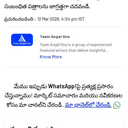
సంబంధిత పత్రాలను జాగ్రత్తగా చదవండి.
ప్రచురించబడింది:
:
12 Mar 2026, 4:54 pm IST
Team Angel One
Team Angel One is a group of experienced
financial writers that deliver insightful
articles on the stock market, IPO, economy,
Know More
personal finance, commodities and related
categories.
మేము ఇప్పుడు
WhatsApp!
పై ప్రత్యక్ష ప్రసారం
చేస్తున్నాము! మార్కెట్ సమాచారం మరియు నవీకరణల
కోసం మా చానల్‌ని చేరండి.
మా ఛానెల్‌లో చేరండి.