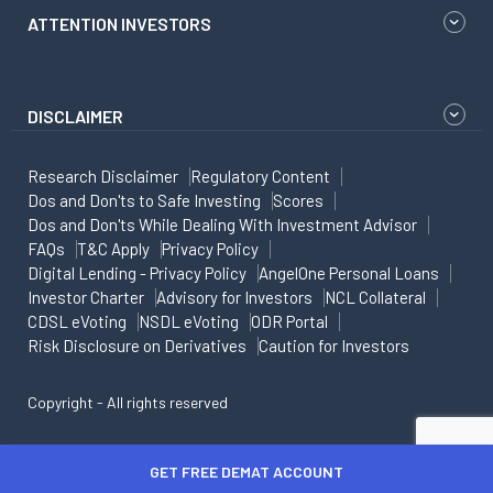
ATTENTION INVESTORS
DISCLAIMER
Research Disclaimer
Regulatory Content
Dos and Don'ts to Safe Investing
Scores
Dos and Don'ts While Dealing With Investment Advisor
FAQs
T&C Apply
Privacy Policy
Digital Lending - Privacy Policy
AngelOne Personal Loans
Investor Charter
Advisory for Investors
NCL Collateral
CDSL eVoting
NSDL eVoting
ODR Portal
Risk Disclosure on Derivatives
Caution for Investors
Copyright - All rights reserved
GET FREE DEMAT ACCOUNT