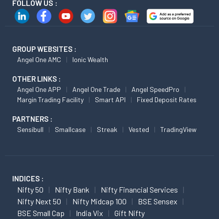
FOLLOW US :
GROUP WEBSITES :
Angel One AMC
Ionic Wealth
OTHER LINKS :
Angel One APP
Angel One Trade
Angel SpeedPro
Margin Trading Facility
Smart API
Fixed Deposit Rates
PARTNERS :
Sensibull
Smallcase
Streak
Vested
TradingView
INDICES :
Nifty 50
Nifty Bank
Nifty Financial Services
Nifty Next 50
Nifty Midcap 100
BSE Sensex
BSE Small Cap
India Vix
Gift Nifty