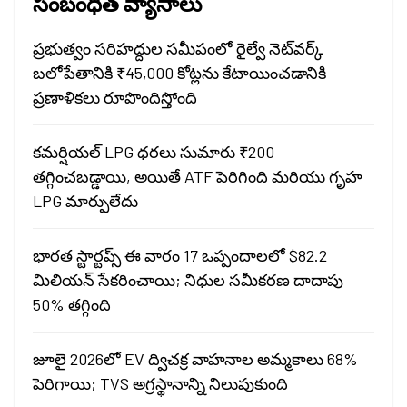
సంబంధిత వ్యాసాలు
ప్రభుత్వం సరిహద్దుల సమీపంలో రైల్వే నెట్‌వర్క్
బలోపేతానికి ₹45,000 కోట్లను కేటాయించడానికి
ప్రణాళికలు రూపొందిస్తోంది
కమర్షియల్ LPG ధరలు సుమారు ₹200
తగ్గించబడ్డాయి, అయితే ATF పెరిగింది మరియు గృహ
LPG మార్పులేదు
భారత స్టార్టప్స్ ఈ వారం 17 ఒప్పందాలలో $82.2
మిలియన్ సేకరించాయి; నిధుల సమీకరణ దాదాపు
50% తగ్గింది
జూలై 2026లో EV ద్విచక్ర వాహనాల అమ్మకాలు 68%
పెరిగాయి; TVS అగ్రస్థానాన్ని నిలుపుకుంది