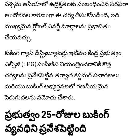
పశ్చిమ ఆసియాలో ఉద్రిక్తతలకు సంబంధించిన సరఫరా
ఆందోళనల కారణంగా ఈ చర్య తీసుకోబడింది, ఇది
ముఖ్యమైన గ్లోబల్ ఎనర్జీ మార్గాలను ప్రభావితం
చేయవచ్చు.
కుకింగ్ గ్యాస్ డిస్ట్రిబ్యూటర్లు ఇటీవల కేంద్ర ప్రభుత్వం
ఎల్పీజీ (LPG) పంపిణీని నియంత్రించడానికి కొత్త
చర్యలను ప్రవేశపెట్టిన తర్వాత కస్టమర్ విచారణలు
మరియు బుకింగ్ అభ్యర్థనలలో గణనీయమైన
పెరుగుదలను నమోదు చేశారు.
ప్రభుత్వం 25-రోజుల బుకింగ్
వ్యవధిని ప్రవేశపెట్టింది