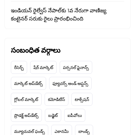
ఇండియన్ రైల్వేస్ నేపాల్‌కు 1వ నేరుగా వాణిజ్య
కంటైనర్ సరుకు రైలు ప్రారంభించింది
సంబంధిత వర్గాలు
రీసెర్చ్
షేర్ మార్కెట్
పర్సనల్ ఫైనాన్స్
మార్కెట్ అప్‌డేట్స్
ఫ్యూచర్స్ అండ్ ఆప్షన్స్
గ్లోబల్ మార్కెట్
కమోడిటీస్
టాక్సేషన్
ప్రొడక్ట్ అప్‌డేట్స్
బడ్జెట్
ఐపీవోలు
మ్యూచువల్ ఫండ్స్
ఎకానమీ
బాండ్స్