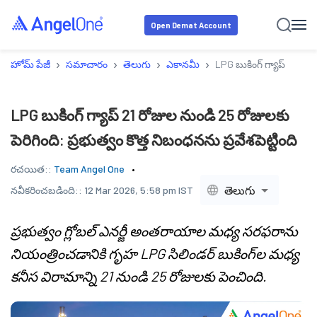
Open Demat Account
›
›
›
›
హోమ్ పేజీ
సమాచారం
తెలుగు
ఎకానమీ
LPG బుకింగ్ గ్యాప్ 21 రోజు
LPG బుకింగ్ గ్యాప్ 21 రోజుల నుండి 25 రోజులకు
పెరిగింది: ప్రభుత్వం కొత్త నిబంధనను ప్రవేశపెట్టింది
రచయిత::
Team Angel One
తెలుగు
నవీకరించబడింది::
12 Mar 2026, 5:58 pm IST
ప్రభుత్వం గ్లోబల్ ఎనర్జీ అంతరాయాల మధ్య సరఫరాను
నియంత్రించడానికి గృహ LPG సిలిండర్ బుకింగ్‌ల మధ్య
కనీస విరామాన్ని 21 నుండి 25 రోజులకు పెంచింది.