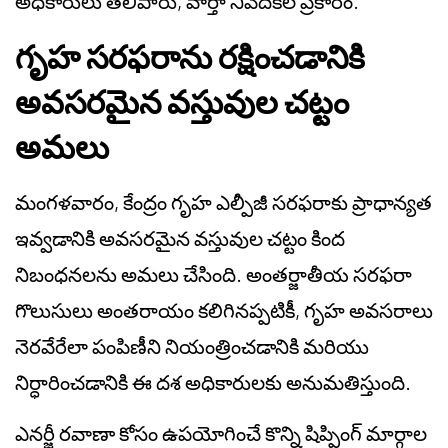
అధికారులు తెలిపారు, వార్తా నివేదికల ప్రకారం.
గృహ సరఫరాను రక్షించడానికి
అవసరమైన వస్తువుల చట్టం
అమలు
మంగళవారం, కేంద్రం గృహ ఎల్పీజీ సరఫరాకు ప్రాధాన్యత
ఇవ్వడానికి అవసరమైన వస్తువుల చట్టం కింద
నిబంధనలను అమలు చేసింది. అంతర్జాతీయ సరఫరా
గొలుసులు అంతరాయం కలిగినప్పటికీ, గృహ అవసరాలు
నెరవేరేలా పంపిణీని నియంత్రించడానికి మరియు
నిర్ధారించడానికి ఈ దశ అధికారులకు అనుమతిస్తుంది.
ఎనర్జీ రవాణా కోసం ఉపయోగించే కొన్ని షిప్పింగ్ మార్గాల