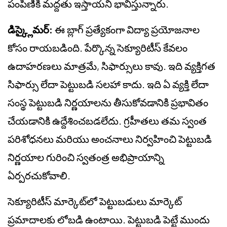
పంపిణీకి మద్దతు ఇస్తాయని భావిస్తున్నారు.
డిస్క్లైమర్:
ఈ బ్లాగ్ ప్రత్యేకంగా విద్యా ప్రయోజనాల
కోసం రాయబడింది. పేర్కొన్న సెక్యూరిటీస్ కేవలం
ఉదాహరణలు మాత్రమే, సిఫార్సులు కావు. ఇది వ్యక్తిగత
సిఫార్సు లేదా పెట్టుబడి సలహా కాదు. ఇది ఏ వ్యక్తి లేదా
సంస్థ పెట్టుబడి నిర్ణయాలను తీసుకోవడానికి ప్రభావితం
చేయడానికి ఉద్దేశించబడలేదు. గ్రహీతలు తమ స్వంత
పరిశోధనలు మరియు అంచనాలు నిర్వహించి పెట్టుబడి
నిర్ణయాల గురించి స్వతంత్ర అభిప్రాయాన్ని
ఏర్పరచుకోవాలి.
సెక్యూరిటీస్ మార్కెట్‌లో పెట్టుబడులు మార్కెట్
ప్రమాదాలకు లోబడి ఉంటాయి. పెట్టుబడి పెట్టే ముందు