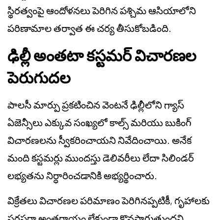
స్థిరత్వంపై ఆందోళనలు పెరిగిన పశ్చిమ ఆసియాలోని
పరిణామాల తర్వాత ఈ చర్య తీసుకోబడింది.
ఢిల్లీ అంతటా కస్టమర్ విచారణల
పెరుగుదల
పాలసీ మార్పు ప్రకటించిన వెంటనే ఢిల్లీలోని గ్యాస్
ఏజెన్సీలు ఎక్కువ సంఖ్యలో కాల్స్ మరియు బుకింగ్
విచారణలను స్వీకరించాయని నివేదించాయి. అనేక
మంది కస్టమర్లు ముందస్తు డెలివరీలు లేదా సిలిండర్
లభ్యతను నిర్ధారించడానికి అభ్యర్థించారు.
విక్రేతలు విచారణల పరిమాణం పెరిగినప్పటికీ, గృహాలకు
సరఫరా అంతరాయం లేకుండా కొనసాగుతుందని