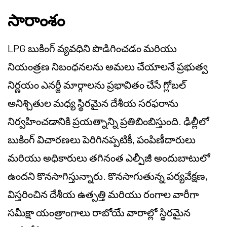
సారాంశం
LPG బుకింగ్ వ్యవధిని పొడిగించడం మరియు
నియంత్రణ నిబంధనలను అమలు చేయాలనే ప్రభుత్వ
నిర్ణయం ఎనర్జీ మార్గాలను ప్రభావితం చేసే గ్లోబల్
అనిశ్చితుల మధ్య స్థిరమైన దేశీయ సరఫరాను
నిర్వహించడానికి ప్రయత్నాన్ని ప్రతిబింబిస్తుంది. ఢిల్లీలో
బుకింగ్ విచారణలు పెరిగినప్పటికీ, పంపిణీదారులు
మరియు అధికారులు తగినంత ఎల్పీజీ అందుబాటులో
ఉందని కొనసాగిస్తున్నారు. కొనసాగుతున్న పర్యవేక్షణ,
విస్తరించిన దేశీయ ఉత్పత్తి మరియు రంగాల వారీగా
సమీక్షా యంత్రాంగాలు రాబోయే వారాల్లో స్థిరమైన