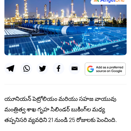
యూనియన్ పెట్రోలియం మరియు సహజ వాయువు
మంత్రిత్వ శాఖ గృహ సిలిండర్ బుకింగ్‌ల మధ్య
తప్పనిసరి వ్యవధిని 21 నుండి 25 రోజులకు పెంచింది.