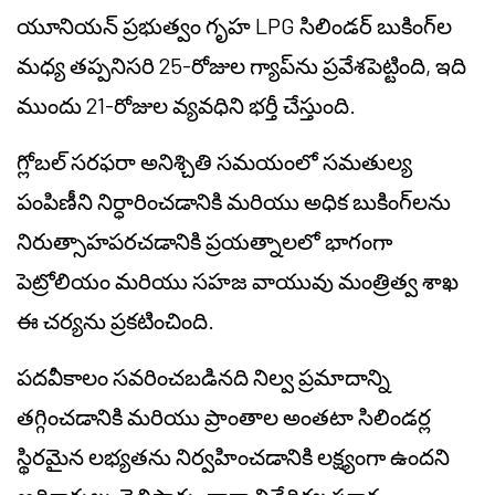
యూనియన్ ప్రభుత్వం గృహ LPG సిలిండర్ బుకింగ్‌ల
మధ్య తప్పనిసరి 25-రోజుల గ్యాప్‌ను ప్రవేశపెట్టింది, ఇది
ముందు 21-రోజుల వ్యవధిని భర్తీ చేస్తుంది.
గ్లోబల్ సరఫరా అనిశ్చితి సమయంలో సమతుల్య
పంపిణీని నిర్ధారించడానికి మరియు అధిక బుకింగ్‌లను
నిరుత్సాహపరచడానికి ప్రయత్నాలలో భాగంగా
పెట్రోలియం మరియు సహజ వాయువు మంత్రిత్వ శాఖ
ఈ చర్యను ప్రకటించింది.
పదవీకాలం సవరించబడినది నిల్వ ప్రమాదాన్ని
తగ్గించడానికి మరియు ప్రాంతాల అంతటా సిలిండర్ల
స్థిరమైన లభ్యతను నిర్వహించడానికి లక్ష్యంగా ఉందని