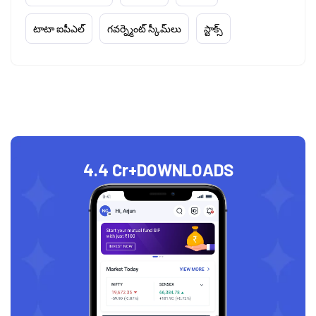
టాటా ఐపీఎల్
గవర్న్మెంట్ స్కీమ్‌లు
స్టాక్స్
4.4 Cr+
DOWNLOADS