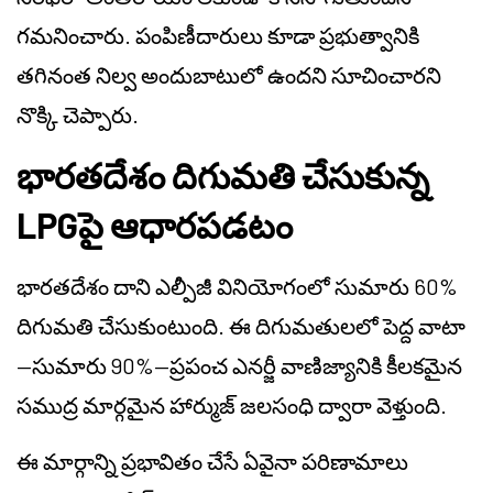
గమనించారు. పంపిణీదారులు కూడా ప్రభుత్వానికి
తగినంత నిల్వ అందుబాటులో ఉందని సూచించారని
నొక్కి చెప్పారు.
భారతదేశం దిగుమతి చేసుకున్న
LPGపై ఆధారపడటం
భారతదేశం దాని ఎల్పీజీ వినియోగంలో సుమారు 60%
దిగుమతి చేసుకుంటుంది. ఈ దిగుమతులలో పెద్ద వాటా
—సుమారు 90%—ప్రపంచ ఎనర్జీ వాణిజ్యానికి కీలకమైన
సముద్ర మార్గమైన హార్ముజ్ జలసంధి ద్వారా వెళ్తుంది.
ఈ మార్గాన్ని ప్రభావితం చేసే ఏవైనా పరిణామాలు