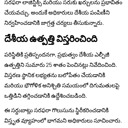
సరఫరా లాజిస్టిక్స్ మరియు సరుకు ఖర్చులను ప్రభావితం
చేయవచ్చు, అందుకే అధికారులు దేశీయ పంపిణీని
నిర్వహించడానికి జాగ్రత్త చర్యలు తీసుకున్నారు.
దేశీయ ఉత్పత్తి విస్తరించింది
పరిస్థితికి ప్రతిస్పందనగా, ప్రభుత్వం దేశీయ ఎల్పీజీ
ఉత్పత్తిని సుమారు 25 శాతం పెంచినట్లు నివేదించింది.
విస్తరణ స్థానిక లభ్యతను బలోపేతం చేయడానికి
మరియు భౌగోళిక అనిశ్చితి సమయంలో దిగుమతులపై
ఒత్తిడిని తగ్గించడానికి ఉద్దేశించబడింది.
ఈ సర్దుబాట్లు సరఫరా గొలుసును స్థిరీకరించడానికి
విస్తృత వ్యూహంలో భాగమని అధికారులు సూచించారు.