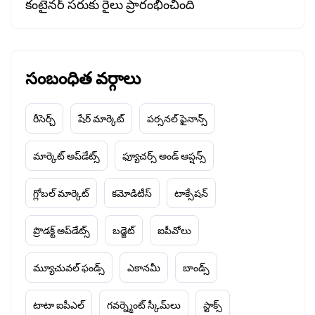
కంటైనర్ సరుకు రైలు ప్రారంభించింది
సంబంధిత వర్గాలు
రీసెర్చ్
షేర్ మార్కెట్
పర్సనల్ ఫైనాన్స్
మార్కెట్ అప్‌డేట్స్
ఫ్యూచర్స్ అండ్ ఆప్షన్స్
గ్లోబల్ మార్కెట్
కమోడిటీస్
టాక్సేషన్
ప్రొడక్ట్ అప్‌డేట్స్
బడ్జెట్
ఐపీవోలు
మ్యూచువల్ ఫండ్స్
ఎకానమీ
బాండ్స్
టాటా ఐపీఎల్
గవర్న్మెంట్ స్కీమ్‌లు
స్టాక్స్