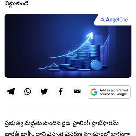
పెట్టుకుంది.
ప్రభుత్వ మద్దతు పొందిన రైడ్-హైలింగ్ ప్లాట్‌ఫారమ్
భారత్ టాక్సీ, దాని విస్తృత విస్తరణ వ్యూహంలో భాగంగా