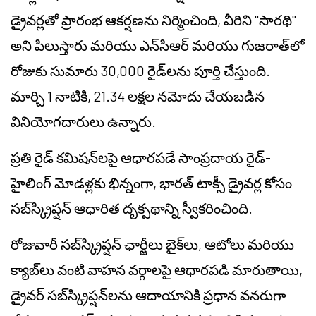
డ్రైవర్లతో ప్రారంభ ఆకర్షణను నిర్మించింది, వీరిని "సారథి"
అని పిలుస్తారు మరియు ఎన్‌సిఆర్ మరియు గుజరాత్‌లో
రోజుకు సుమారు 30,000 రైడ్‌లను పూర్తి చేస్తుంది.
మార్చి 1 నాటికి, 21.34 లక్షల నమోదు చేయబడిన
వినియోగదారులు ఉన్నారు.
ప్రతి రైడ్ కమిషన్‌లపై ఆధారపడే సాంప్రదాయ రైడ్-
హైలింగ్ మోడళ్లకు భిన్నంగా, భారత్ టాక్సీ డ్రైవర్ల కోసం
సబ్‌స్క్రిప్షన్ ఆధారిత దృక్పథాన్ని స్వీకరించింది.
రోజువారీ సబ్‌స్క్రిప్షన్ ఛార్జీలు బైక్‌లు, ఆటోలు మరియు
క్యాబ్‌లు వంటి వాహన వర్గాలపై ఆధారపడి మారుతాయి,
డ్రైవర్ సబ్‌స్క్రిప్షన్‌లను ఆదాయానికి ప్రధాన వనరుగా