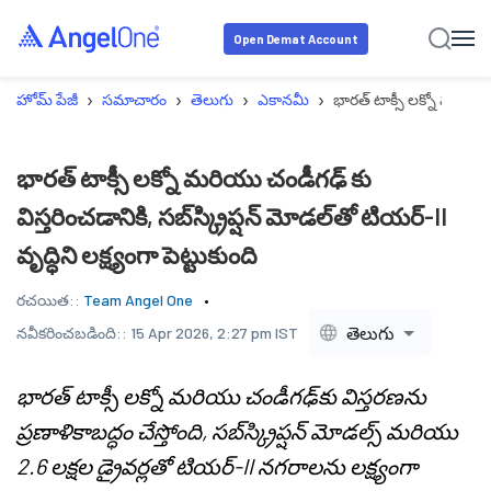
Open Demat Account
›
›
›
›
హోమ్ పేజీ
సమాచారం
తెలుగు
ఎకానమీ
భారత్ టాక్సీ లక్నో మరియు చం
భారత్ టాక్సీ లక్నో మరియు చండీగఢ్ కు
విస్తరించడానికి, సబ్‌స్క్రిప్షన్ మోడల్‌తో టియర్-II
వృద్ధిని లక్ష్యంగా పెట్టుకుంది
రచయిత::
Team Angel One
తెలుగు
నవీకరించబడింది::
15 Apr 2026, 2:27 pm IST
భారత్ టాక్సీ లక్నో మరియు చండీగఢ్‌కు విస్తరణను
ప్రణాళికాబద్ధం చేస్తోంది, సబ్‌స్క్రిప్షన్ మోడల్స్ మరియు
2.6 లక్షల డ్రైవర్లతో టియర్-II నగరాలను లక్ష్యంగా