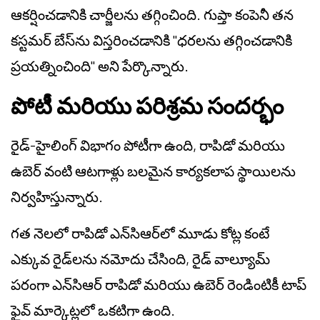
ఆకర్షించడానికి చార్జీలను తగ్గించింది. గుప్తా కంపెనీ తన
కస్టమర్ బేస్‌ను విస్తరించడానికి "ధరలను తగ్గించడానికి
ప్రయత్నించింది" అని పేర్కొన్నారు.
పోటీ మరియు పరిశ్రమ సందర్భం
రైడ్-హైలింగ్ విభాగం పోటీగా ఉంది, రాపిడో మరియు
ఉబెర్ వంటి ఆటగాళ్లు బలమైన కార్యకలాప స్థాయిలను
నిర్వహిస్తున్నారు.
గత నెలలో రాపిడో ఎన్‌సిఆర్‌లో మూడు కోట్ల కంటే
ఎక్కువ రైడ్‌లను నమోదు చేసింది, రైడ్ వాల్యూమ్
పరంగా ఎన్‌సిఆర్ రాపిడో మరియు ఉబెర్ రెండింటికీ టాప్
ఫైవ్ మార్కెట్లలో ఒకటిగా ఉంది.