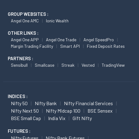
GROUP WEBSITES :
Angel One AMC
Ionic Wealth
OTHER LINKS :
Angel One APP
Angel One Trade
Angel SpeedPro
Margin Trading Facility
Smart API
Fixed Deposit Rates
PARTNERS :
Sensibull
Smallcase
Streak
Vested
TradingView
INDICES :
Nifty 50
Nifty Bank
Nifty Financial Services
Nifty Next 50
Nifty Midcap 100
BSE Sensex
BSE Small Cap
India Vix
Gift Nifty
FUTURES :
Nifty Futures
Nifty Bank Futures