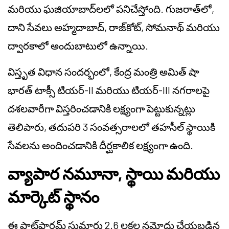
మరియు ఘజియాబాద్‌లలో పనిచేస్తోంది. గుజరాత్‌లో,
దాని సేవలు అహ్మదాబాద్, రాజ్‌కోట్, సోమనాథ్ మరియు
ద్వారకాలో అందుబాటులో ఉన్నాయి.
విస్తృత విధాన సందర్భంలో, కేంద్ర మంత్రి అమిత్ షా
భారత్ టాక్సీ టియర్-II మరియు టియర్-III నగరాలపై
దశలవారీగా విస్తరించడానికి లక్ష్యంగా పెట్టుకున్నట్లు
తెలిపారు, తదుపరి 3 సంవత్సరాలలో తహసీల్ స్థాయికి
సేవలను అందించడానికి దీర్ఘకాలిక లక్ష్యంగా ఉంది.
వ్యాపార నమూనా, స్థాయి మరియు
మార్కెట్ స్థానం
ఈ ప్లాట్‌ఫారమ్ సుమారు 2.6 లక్షల నమోదు చేయబడిన