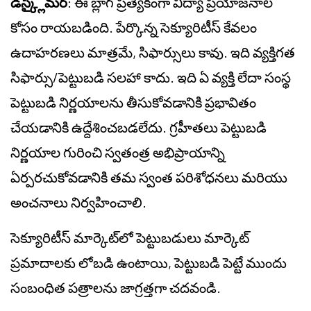
డిస్క్లైమర్
: ఈ బ్లాగ్ ప్రత్యేకంగా విద్యా ప్రయోజనాల
కోసం రాయబడింది. పేర్కొన్న సెక్యూరిటీస్ కేవలం
ఉదాహరణలు మాత్రమే, సిఫార్సులు కావు. ఇది వ్యక్తిగత
సిఫార్సు/పెట్టుబడి సలహా కాదు. ఇది ఏ వ్యక్తి లేదా సంస్థ
పెట్టుబడి నిర్ణయాలను తీసుకోవడానికి ప్రభావితం
చేయడానికి ఉద్దేశించబడలేదు. గ్రహీతలు పెట్టుబడి
నిర్ణయాల గురించి స్వతంత్ర అభిప్రాయాన్ని
ఏర్పరచుకోవడానికి తమ స్వంత పరిశోధనలు మరియు
అంచనాలు నిర్వహించాలి.
సెక్యూరిటీస్ మార్కెట్‌లో పెట్టుబడులు మార్కెట్
ప్రమాదాలకు లోబడి ఉంటాయి, పెట్టుబడి పెట్టే ముందు
సంబంధిత పత్రాలను జాగ్రత్తగా చదవండి.