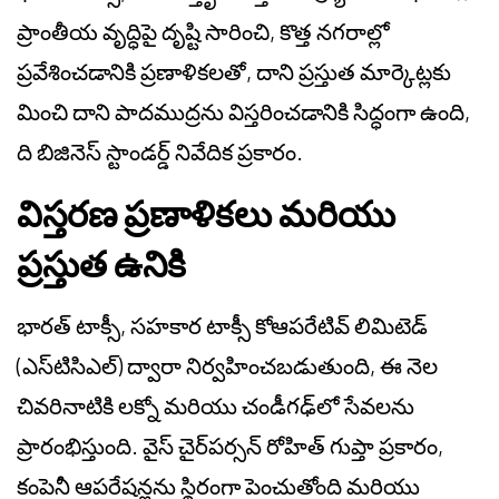
ప్రాంతీయ వృద్ధిపై దృష్టి సారించి, కొత్త నగరాల్లో
ప్రవేశించడానికి ప్రణాళికలతో, దాని ప్రస్తుత మార్కెట్లకు
మించి దాని పాదముద్రను విస్తరించడానికి సిద్ధంగా ఉంది,
ది బిజినెస్ స్టాండర్డ్ నివేదిక ప్రకారం.
విస్తరణ ప్రణాళికలు మరియు
ప్రస్తుత ఉనికి
భారత్ టాక్సీ, సహకార టాక్సీ కోఆపరేటివ్ లిమిటెడ్
(ఎస్‌టి‌సిఎల్) ద్వారా నిర్వహించబడుతుంది, ఈ నెల
చివరినాటికి లక్నో మరియు చండీగఢ్‌లో సేవలను
ప్రారంభిస్తుంది. వైస్ చైర్‌పర్సన్ రోహిత్ గుప్తా ప్రకారం,
కంపెనీ ఆపరేషన్లను స్థిరంగా పెంచుతోంది మరియు