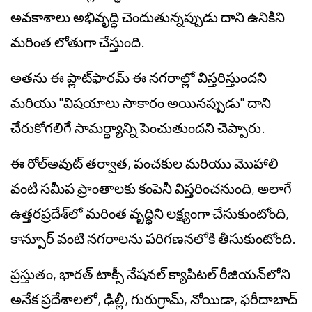
అవకాశాలు అభివృద్ధి చెందుతున్నప్పుడు దాని ఉనికిని
మరింత లోతుగా చేస్తుంది.
అతను ఈ ప్లాట్‌ఫారమ్ ఈ నగరాల్లో విస్తరిస్తుందని
మరియు "విషయాలు సాకారం అయినప్పుడు" దాని
చేరుకోగలిగే సామర్థ్యాన్ని పెంచుతుందని చెప్పారు.
ఈ రోల్‌అవుట్ తర్వాత, పంచకుల మరియు మొహాలి
వంటి సమీప ప్రాంతాలకు కంపెనీ విస్తరించనుంది, అలాగే
ఉత్తరప్రదేశ్‌లో మరింత వృద్ధిని లక్ష్యంగా చేసుకుంటోంది,
కాన్పూర్ వంటి నగరాలను పరిగణనలోకి తీసుకుంటోంది.
ప్రస్తుతం, భారత్ టాక్సీ నేషనల్ క్యాపిటల్ రీజియన్‌లోని
అనేక ప్రదేశాలలో, ఢిల్లీ, గురుగ్రామ్, నోయిడా, ఫరీదాబాద్