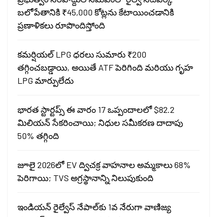
బలోపేతానికి ₹45,000 కోట్లను కేటాయించడానికి
ప్రణాళికలు రూపొందిస్తోంది
కమర్షియల్ LPG ధరలు సుమారు ₹200
తగ్గించబడ్డాయి, అయితే ATF పెరిగింది మరియు గృహ
LPG మార్పులేదు
భారత స్టార్టప్స్ ఈ వారం 17 ఒప్పందాలలో $82.2
మిలియన్ సేకరించాయి; నిధుల సమీకరణ దాదాపు
50% తగ్గింది
జూలై 2026లో EV ద్విచక్ర వాహనాల అమ్మకాలు 68%
పెరిగాయి; TVS అగ్రస్థానాన్ని నిలుపుకుంది
ఇండియన్ రైల్వేస్ నేపాల్‌కు 1వ నేరుగా వాణిజ్య