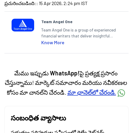
ప్రచురించబడింది:
:
15 Apr 2026, 2:24 pm IST
Team Angel One
Team Angel One is a group of experienced
financial writers that deliver insightful
articles on the stock market, IPO, economy,
Know More
personal finance, commodities and related
categories.
మేము ఇప్పుడు
WhatsApp!
పై ప్రత్యక్ష ప్రసారం
చేస్తున్నాము! మార్కెట్ సమాచారం మరియు నవీకరణల
కోసం మా చానల్‌ని చేరండి.
మా ఛానెల్‌లో చేరండి.
సంబంధిత వ్యాసాలు
ప్రభుత్వం సరిహద్దుల సమీపంలో రైల్వే నెట్‌వర్క్