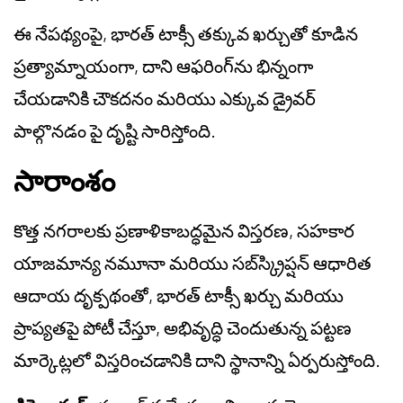
ఈ నేపథ్యంపై, భారత్ టాక్సీ తక్కువ ఖర్చుతో కూడిన
ప్రత్యామ్నాయంగా, దాని ఆఫరింగ్‌ను భిన్నంగా
చేయడానికి చౌకదనం మరియు ఎక్కువ డ్రైవర్
పాల్గొనడం పై దృష్టి సారిస్తోంది.
సారాంశం
కొత్త నగరాలకు ప్రణాళికాబద్ధమైన విస్తరణ, సహకార
యాజమాన్య నమూనా మరియు సబ్‌స్క్రిప్షన్ ఆధారిత
ఆదాయ దృక్పథంతో, భారత్ టాక్సీ ఖర్చు మరియు
ప్రాప్యతపై పోటీ చేస్తూ, అభివృద్ధి చెందుతున్న పట్టణ
మార్కెట్లలో విస్తరించడానికి దాని స్థానాన్ని ఏర్పరుస్తోంది.