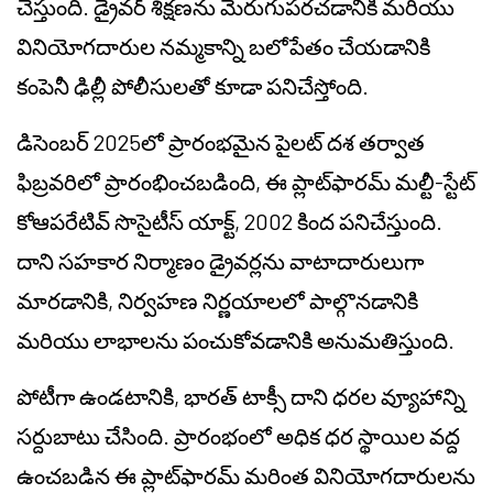
చేస్తుంది. డ్రైవర్ శిక్షణను మెరుగుపరచడానికి మరియు
వినియోగదారుల నమ్మకాన్ని బలోపేతం చేయడానికి
కంపెనీ ఢిల్లీ పోలీసులతో కూడా పనిచేస్తోంది.
డిసెంబర్ 2025లో ప్రారంభమైన పైలట్ దశ తర్వాత
ఫిబ్రవరిలో ప్రారంభించబడింది, ఈ ప్లాట్‌ఫారమ్ మల్టీ-స్టేట్
కోఆపరేటివ్ సొసైటీస్ యాక్ట్, 2002 కింద పనిచేస్తుంది.
దాని సహకార నిర్మాణం డ్రైవర్లను వాటాదారులుగా
మారడానికి, నిర్వహణ నిర్ణయాలలో పాల్గొనడానికి
మరియు లాభాలను పంచుకోవడానికి అనుమతిస్తుంది.
పోటీగా ఉండటానికి, భారత్ టాక్సీ దాని ధరల వ్యూహాన్ని
సర్దుబాటు చేసింది. ప్రారంభంలో అధిక ధర స్థాయిల వద్ద
ఉంచబడిన ఈ ప్లాట్‌ఫారమ్ మరింత వినియోగదారులను