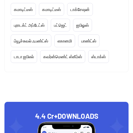
கமாடிட்டீஸ்
கமாடிட்டீஸ்
டாக்சேஷன்
புராடக்ட் அப்டேட்ஸ்
பட்ஜெட்
ஐபிஓஸ்
ம்யூச்சுவல் ஃபண்ட்ஸ்
எகானமி
பாண்ட்ஸ்
டாடா ஐபிஎல்
கவர்ன்மெண்ட் ஸ்கீம்ஸ்
ஸ்டாக்ஸ்
4.4 Cr+
DOWNLOADS