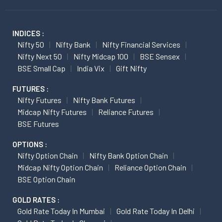
INDICES :
Nifty 50
Nifty Bank
Nifty Financial Services
Nifty Next 50
Nifty Midcap 100
BSE Sensex
BSE Small Cap
India Vix
Gift Nifty
FUTURES :
Nifty Futures
Nifty Bank Futures
Midcap Nifty Futures
Reliance Futures
BSE Futures
OPTIONS :
Nifty Option Chain
Nifty Bank Option Chain
Midcap Nifty Option Chain
Reliance Option Chain
BSE Option Chain
GOLD RATES :
Gold Rate Today In Mumbai
Gold Rate Today In Delhi