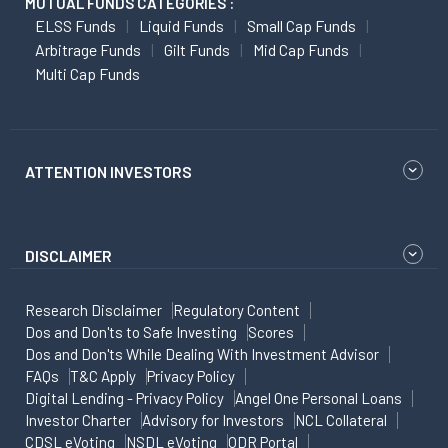
MUTUAL FUNDS CATEGORIES :
ELSS Funds
Liquid Funds
Small Cap Funds
Arbitrage Funds
Gilt Funds
Mid Cap Funds
Multi Cap Funds
ATTENTION INVESTORS
DISCLAIMER
Research Disclaimer
Regulatory Content
Dos and Don'ts to Safe Investing
Scores
Dos and Don'ts While Dealing With Investment Advisor
FAQs
T&C Apply
Privacy Policy
Digital Lending - Privacy Policy
Angel One Personal Loans
Investor Charter
Advisory for Investors
NCL Collateral
CDSL eVoting
NSDL eVoting
ODR Portal