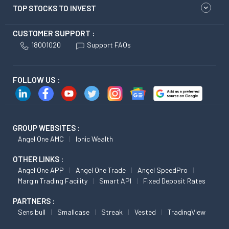
TOP STOCKS TO INVEST
CUSTOMER SUPPORT :
18001020
Support FAQs
FOLLOW US :
GROUP WEBSITES :
Angel One AMC
Ionic Wealth
OTHER LINKS :
Angel One APP
Angel One Trade
Angel SpeedPro
Margin Trading Facility
Smart API
Fixed Deposit Rates
PARTNERS :
Sensibull
Smallcase
Streak
Vested
TradingView