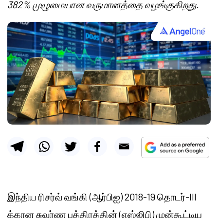
382% முழுமையான வருமானத்தை வழங்குகிறது.
இந்திய ரிசர்வ் வங்கி (ஆர்பிஐ) 2018-19 தொடர்-III
க்கான சுவர்ண பத்திரத்தின் (எஸ்ஜிபி) முன்கூட்டிய