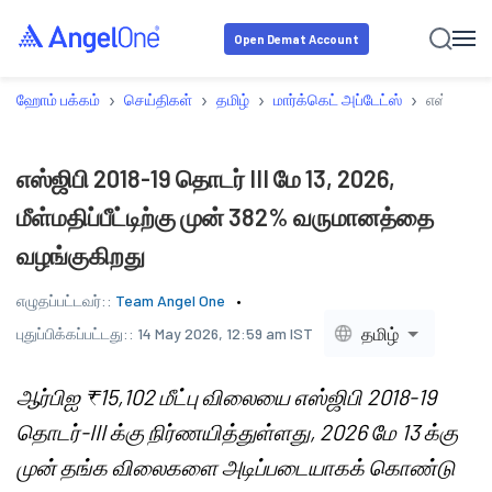
Open Demat Account
›
›
›
›
ஹோம் பக்கம்
செய்திகள்
தமிழ்
மார்க்கெட் அப்டேட்ஸ்
எஸ்ஜிபி 2
எஸ்ஜிபி 2018-19 தொடர் III மே 13, 2026,
மீள்மதிப்பீட்டிற்கு முன் 382% வருமானத்தை
வழங்குகிறது
எழுதப்பட்டவர்::
Team Angel One
தமிழ்
புதுப்பிக்கப்பட்டது::
14 May 2026, 12:59 am IST
ஆர்பிஐ ₹15,102 மீட்பு விலையை எஸ்ஜிபி 2018-19
தொடர்-III க்கு நிர்ணயித்துள்ளது, 2026 மே 13 க்கு
முன் தங்க விலைகளை அடிப்படையாகக் கொண்டு