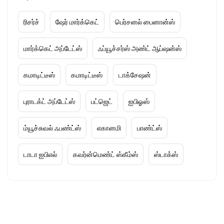
ரிசர்ச்
ஷேர் மார்க்கெட்
பெர்சனல் பைனான்ஸ்
மார்க்கெட் அப்டேட்ஸ்
ஃப்யூச்சர்ஸ் அண்ட் ஆப்ஷன்ஸ்
கமாடிட்டீஸ்
கமாடிட்டீஸ்
டாக்சேஷன்
புராடக்ட் அப்டேட்ஸ்
பட்ஜெட்
ஐபிஓஸ்
ம்யூச்சுவல் ஃபண்ட்ஸ்
எகானமி
பாண்ட்ஸ்
டாடா ஐபிஎல்
கவர்ன்மெண்ட் ஸ்கீம்ஸ்
ஸ்டாக்ஸ்