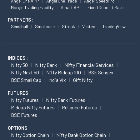
Angel One APP
Angel One Trade
Angel SpeedPro
Margin Trading Facility
Smart API
Fixed Deposit Rates
PARTNERS :
Sensibull
Smallcase
Streak
Vested
TradingView
INDICES :
Nifty 50
Nifty Bank
Nifty Financial Services
Nifty Next 50
Nifty Midcap 100
BSE Sensex
BSE Small Cap
India Vix
Gift Nifty
FUTURES :
Nifty Futures
Nifty Bank Futures
Midcap Nifty Futures
Reliance Futures
BSE Futures
OPTIONS :
Nifty Option Chain
Nifty Bank Option Chain