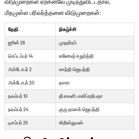
விடுமுறைகள் ஏற்கனவே முடிந்துவிட்டதால்,
மீதமுள்ள பரிவர்த்தனை விடுமுறைகள்:
தேதி
நிகழ்ச்சி
ஜூன் 26
முஹர்ரம்
செப்டம்பர் 14
கணேஷ் சதுர்த்தி
அக்டோபர் 2
காந்தி ஜெயந்தி
அக்டோபர் 20
தசரா
நவம்பர் 10
தீபாவளி பாலிப்ரதிபதா
நவம்பர் 24
குரு நானக் ஜெயந்தி
டிசம்பர் 25
கிறிஸ்துமஸ்