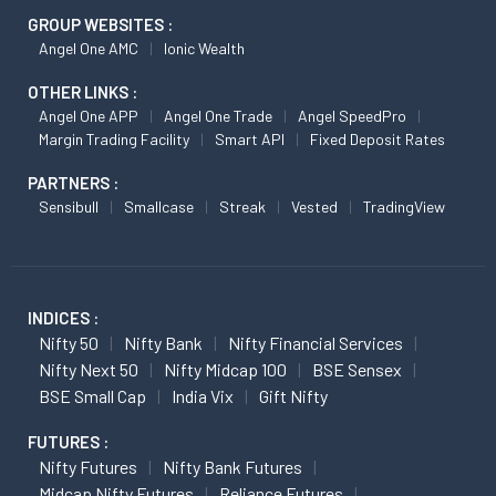
GROUP WEBSITES :
Angel One AMC
Ionic Wealth
OTHER LINKS :
Angel One APP
Angel One Trade
Angel SpeedPro
Margin Trading Facility
Smart API
Fixed Deposit Rates
PARTNERS :
Sensibull
Smallcase
Streak
Vested
TradingView
INDICES :
Nifty 50
Nifty Bank
Nifty Financial Services
Nifty Next 50
Nifty Midcap 100
BSE Sensex
BSE Small Cap
India Vix
Gift Nifty
FUTURES :
Nifty Futures
Nifty Bank Futures
Midcap Nifty Futures
Reliance Futures