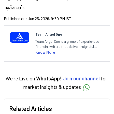
படிக்கவும்.
Published on:
Jun 25, 2026, 9:30 PM IST
Team Angel One
Team Angel One is a group of experienced
financial writers that deliver insightful
articles on the stock market, IPO, economy,
Know More
personal finance, commodities and related
categories.
We're Live on
WhatsApp!
Join our channel
for
market insights & updates
Related Articles