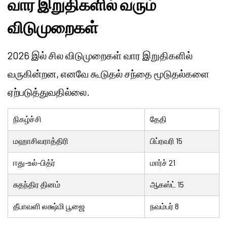
வார இறுதிகளில் வரும்
விடுமுறைகள்
2026 இல் சில விடுமுறைகள் வார இறுதிகளில்
வருகின்றன, எனவே கூடுதல் சந்தை மூடுதல்களை
ஏற்படுத்துவதில்லை.
நிகழ்ச்சி
தேதி
மஹாசிவராத்திரி
பிப்ரவரி 15
ஈது-உல்-பித்ர்
மார்ச் 21
சுதந்திர தினம்
ஆகஸ்ட் 15
தீபாவளி லக்ஷ்மி பூஜை
நவம்பர் 8