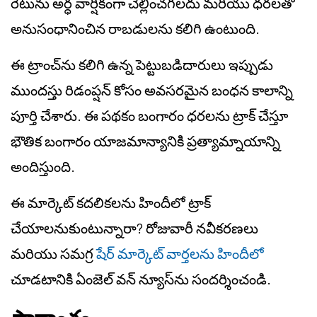
రేటును అర్ధ వార్షికంగా చెల్లించగలదు మరియు ధరలతో
అనుసంధానించిన రాబడులను కలిగి ఉంటుంది.
ఈ ట్రాంచ్‌ను కలిగి ఉన్న పెట్టుబడిదారులు ఇప్పుడు
ముందస్తు రిడంప్షన్ కోసం అవసరమైన బంధన కాలాన్ని
పూర్తి చేశారు. ఈ పథకం బంగారం ధరలను ట్రాక్ చేస్తూ
భౌతిక బంగారం యాజమాన్యానికి ప్రత్యామ్నాయాన్ని
అందిస్తుంది.
ఈ మార్కెట్ కదలికలను హిందీలో ట్రాక్
చేయాలనుకుంటున్నారా? రోజువారీ నవీకరణలు
మరియు సమగ్ర
షేర్ మార్కెట్ వార్తలను హిందీలో
చూడటానికి ఏంజెల్ వన్ న్యూస్‌ను సందర్శించండి.