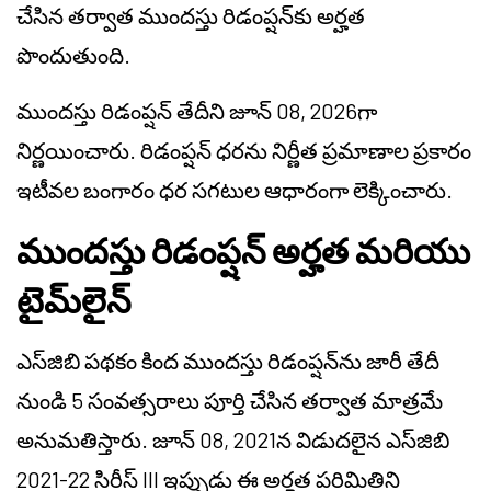
చేసిన తర్వాత ముందస్తు రిడంప్షన్‌కు అర్హత
పొందుతుంది.
ముందస్తు రిడంప్షన్ తేదీని జూన్ 08, 2026గా
నిర్ణయించారు. రిడంప్షన్ ధరను నిర్ణీత ప్రమాణాల ప్రకారం
ఇటీవల బంగారం ధర సగటుల ఆధారంగా లెక్కించారు.
ముందస్తు రిడంప్షన్ అర్హత మరియు
టైమ్‌లైన్
ఎస్‌జిబి పథకం కింద ముందస్తు రిడంప్షన్‌ను జారీ తేదీ
నుండి 5 సంవత్సరాలు పూర్తి చేసిన తర్వాత మాత్రమే
అనుమతిస్తారు. జూన్ 08, 2021న విడుదలైన ఎస్‌జిబి
2021-22 సిరీస్ III ఇప్పుడు ఈ అర్హత పరిమితిని