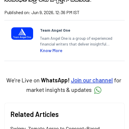
Published on:
Jun 9, 2026, 12:36 PM IST
Team Angel One
Team Angel One is a group of experienced
financial writers that deliver insightful
articles on the stock market, IPO, economy,
Know More
personal finance, commodities and related
categories.
We're Live on
WhatsApp!
Join our channel
for
market insights & updates
Related Articles
Swiggy, Zomato Agree to Consent-Based