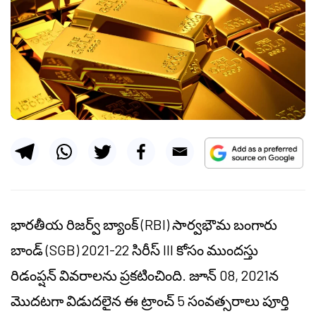
భారతీయ రిజర్వ్ బ్యాంక్ (RBI) సార్వభౌమ బంగారు
బాండ్ (SGB) 2021-22 సిరీస్ III కోసం ముందస్తు
రిడంప్షన్ వివరాలను ప్రకటించింది. జూన్ 08, 2021న
మొదటగా విడుదలైన ఈ ట్రాంచ్ 5 సంవత్సరాలు పూర్తి