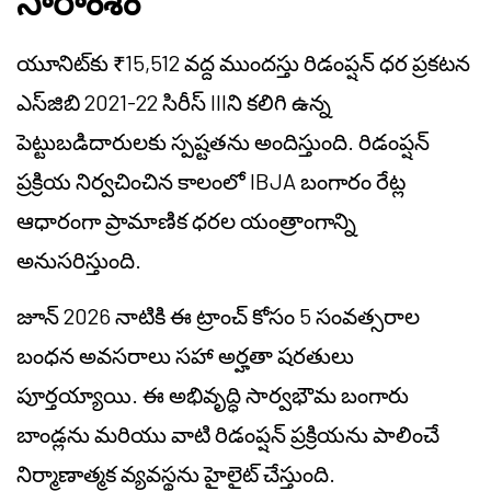
సారాంశం
యూనిట్‌కు ₹15,512 వద్ద ముందస్తు రిడంప్షన్ ధర ప్రకటన
ఎస్‌జిబి 2021-22 సిరీస్ IIIని కలిగి ఉన్న
పెట్టుబడిదారులకు స్పష్టతను అందిస్తుంది. రిడంప్షన్
ప్రక్రియ నిర్వచించిన కాలంలో IBJA బంగారం రేట్ల
ఆధారంగా ప్రామాణిక ధరల యంత్రాంగాన్ని
అనుసరిస్తుంది.
జూన్ 2026 నాటికి ఈ ట్రాంచ్ కోసం 5 సంవత్సరాల
బంధన అవసరాలు సహా అర్హతా షరతులు
పూర్తయ్యాయి. ఈ అభివృద్ధి సార్వభౌమ బంగారు
బాండ్లను మరియు వాటి రిడంప్షన్ ప్రక్రియను పాలించే
నిర్మాణాత్మక వ్యవస్థను హైలైట్ చేస్తుంది.