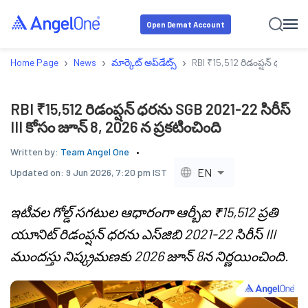
Open Demat Account
›
›
›
Home Page
News
మార్కెట్ అప్‌డేట్స్
RBI ₹15,512 రిడంప్షన్ ధరను SG
RBI ₹15,512 రిడంప్షన్ ధరను SGB 2021-22 సిరీస్
III కోసం జూన్ 8, 2026 న ప్రకటించింది
Written by:
Team Angel One
EN
Updated on:
9 Jun 2026, 7:20 pm IST
ఇటీవల గోల్డ్ సగటుల ఆధారంగా ఆర్బీఐ ₹15,512 ప్రతి
యూనిట్ రిడంప్షన్ ధరను ఎస్‌జిబి 2021-22 సిరీస్ III
ముందస్తు నిష్క్రమణకు 2026 జూన్ 8న నిర్ణయించింది.