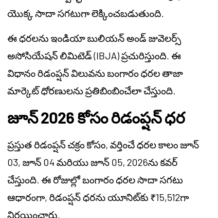
యొక్క సాదా సగటుగా లెక్కించబడుతుంది.
ఈ ధరలను ఇండియా బులియన్ అండ్ జువెలర్స్
అసోసియేషన్ లిమిటెడ్ (IBJA) ప్రచురిస్తుంది. ఈ
విధానం రిడంప్షన్ విలువను బంగారం ధరల తాజా
మార్కెట్ ధోరణులను ప్రతిబింబించేలా చేస్తుంది.
జూన్ 2026 కోసం రిడంప్షన్ ధర
ప్రస్తుత రిడంప్షన్ చక్రం కోసం, వర్తించే ధరల కాలం జూన్
03, జూన్ 04 మరియు జూన్ 05, 2026ను కవర్
చేస్తుంది. ఈ రోజుల్లో బంగారం ధరల సాదా సగటు
ఆధారంగా, రిడంప్షన్ ధరను యూనిట్‌కు ₹15,512గా
నిర్ణయించారు.