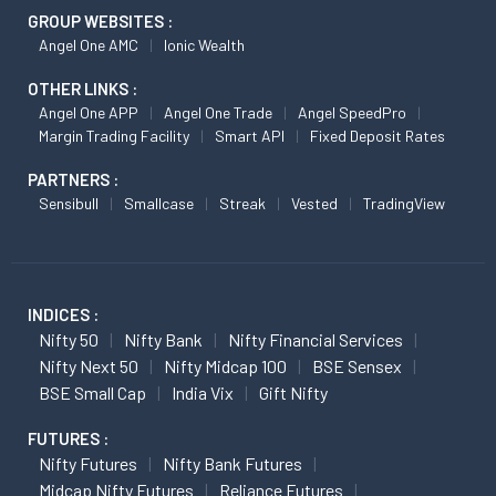
GROUP WEBSITES :
Angel One AMC
Ionic Wealth
OTHER LINKS :
Angel One APP
Angel One Trade
Angel SpeedPro
Margin Trading Facility
Smart API
Fixed Deposit Rates
PARTNERS :
Sensibull
Smallcase
Streak
Vested
TradingView
INDICES :
Nifty 50
Nifty Bank
Nifty Financial Services
Nifty Next 50
Nifty Midcap 100
BSE Sensex
BSE Small Cap
India Vix
Gift Nifty
FUTURES :
Nifty Futures
Nifty Bank Futures
Midcap Nifty Futures
Reliance Futures