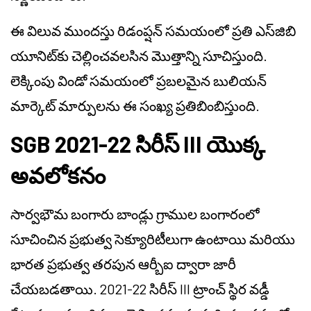
ఈ విలువ ముందస్తు రిడంప్షన్ సమయంలో ప్రతి ఎస్‌జిబి
యూనిట్‌కు చెల్లించవలసిన మొత్తాన్ని సూచిస్తుంది.
లెక్కింపు విండో సమయంలో ప్రబలమైన బులియన్
మార్కెట్ మార్పులను ఈ సంఖ్య ప్రతిబింబిస్తుంది.
SGB 2021-22 సిరీస్ III యొక్క
అవలోకనం
సార్వభౌమ బంగారు బాండ్లు గ్రాముల బంగారంలో
సూచించిన ప్రభుత్వ సెక్యూరిటీలుగా ఉంటాయి మరియు
భారత ప్రభుత్వ తరపున ఆర్బీఐ ద్వారా జారీ
చేయబడతాయి. 2021-22 సిరీస్ III ట్రాంచ్ స్థిర వడ్డీ