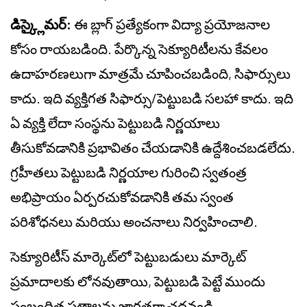
డిస్క్లైమర్:
ఈ బ్లాగ్ ప్రత్యేకంగా విద్యా ప్రయోజనాల
కోసం రాయబడింది. పేర్కొన్న సెక్యూరిటీలను కేవలం
ఉదాహరణలుగా మాత్రమే చూపించబడింది, సిఫార్సులు
కాదు. ఇది వ్యక్తిగత సిఫార్సు/పెట్టుబడి సలహా కాదు. ఇది
ఏ వ్యక్తి లేదా సంస్థను పెట్టుబడి నిర్ణయాలు
తీసుకోవడానికి ప్రభావితం చేయడానికి ఉద్దేశించబడలేదు.
గ్రహీతలు పెట్టుబడి నిర్ణయాల గురించి స్వతంత్ర
అభిప్రాయం ఏర్పరచుకోవడానికి తమ స్వంత
పరిశోధనలు మరియు అంచనాలు నిర్వహించాలి.
సెక్యూరిటీస్ మార్కెట్‌లో పెట్టుబడులు మార్కెట్
ప్రమాదాలకు లోనవుతాయి, పెట్టుబడి పెట్టే ముందు
సంబంధిత పత్రాలను జాగ్రత్తగా చదవండి.