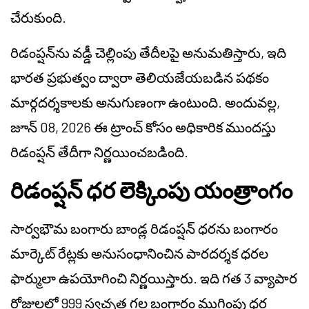
చేరుకుంది.
రిడంప్షన్‌ను వడ్డీ చెల్లింపు తేదీలపై అనుమతిస్తారు, ఇది
భారత ప్రభుత్వం ద్వారా తెలియజేయబడిన పథకం
మార్గదర్శకాలకు అనుగుణంగా ఉంటుంది. అందువల్ల,
జూన్ 08, 2026 ఈ ట్రాంచ్ కోసం అధికారిక ముందస్తు
రిడంప్షన్ తేదీగా నిర్ణయించబడింది.
రిడంప్షన్ ధర లెక్కింపు యంత్రాంగం
సార్వభౌమ బంగారు బాండ్ల రిడంప్షన్ ధరను బంగారం
మార్కెట్ రేట్లకు అనుసంధానించిన పారదర్శక ధరల
ఫార్ములా ఉపయోగించి నిర్ణయిస్తారు. ఇది గత 3 వ్యాపార
రోజులలో 999 స్వచ్ఛత గల బంగారం ముగింపు ధర