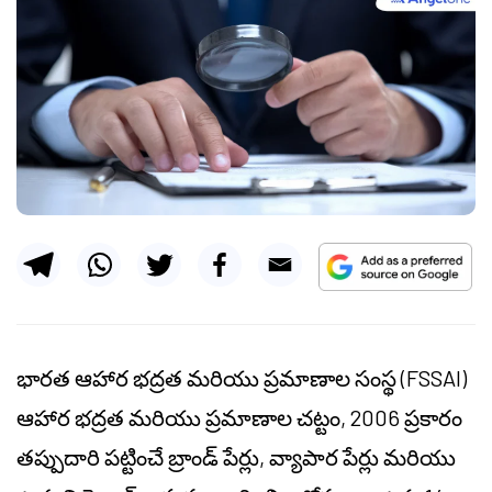
భారత ఆహార భద్రత మరియు ప్రమాణాల సంస్థ (FSSAI)
ఆహార భద్రత మరియు ప్రమాణాల చట్టం, 2006 ప్రకారం
తప్పుదారి పట్టించే బ్రాండ్ పేర్లు, వ్యాపార పేర్లు మరియు