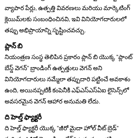
వ్యాపార పేర్లు, ఉత్పత్తి వివరణలు మరియు మార్కెటింగ్
క్లెయిమ్‌లకు సంబంధించినవి, ఇవి వినియోగదారులలో
తప్పు అభిప్రాయాన్ని సృష్టించవచ్చు.
ప్లాన్ బి
నియంత్రణ సంస్థ తెలిపిన ప్రకారం ప్లాన్ బి యొక్క "ప్లాంట్
బేస్డ్ వెగన్" బ్రాండింగ్ ఉత్పత్తులు వెగన్ అని
వినియోగదారులు నమ్మేలా తప్పుదారి పట్టించే అవకాశం
ఉంది, అయినప్పటికీ కంపెనీకి ఎఫ్‌ఎస్‌ఎస్‌ఏఐ లైసెన్స్‌లో
అవసరమైన వెగన్ ఆహార అనుమతి లేదు.
ది హెల్త్ ఫ్యాక్టరీ
ది హెల్త్ ఫ్యాక్టరీ యొక్క "జీరో మైదా హోల్ వీట్ బ్రెడ్"