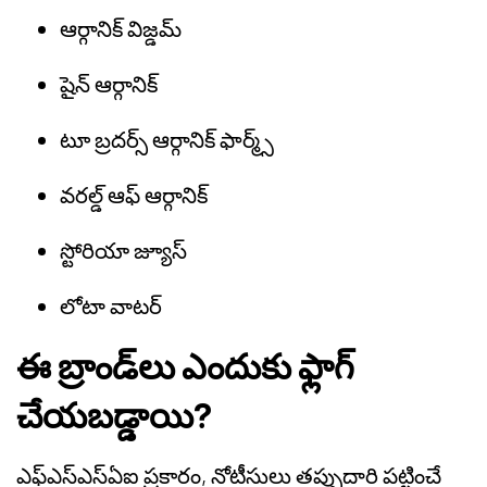
ఆర్గానిక్ విజ్డమ్
షైన్ ఆర్గానిక్
టూ బ్రదర్స్ ఆర్గానిక్ ఫార్మ్స్
వరల్డ్ ఆఫ్ ఆర్గానిక్
స్టోరియా జ్యూస్
లోటా వాటర్
ఈ బ్రాండ్‌లు ఎందుకు ఫ్లాగ్
చేయబడ్డాయి?
ఎఫ్‌ఎస్‌ఎస్‌ఏఐ ప్రకారం, నోటీసులు తప్పుదారి పట్టించే