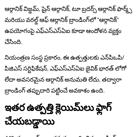
ఆర్గానిక్ విజ్డమ్, షైన్ ఆర్గానిక్, టూ బ్రదర్స్ ఆర్గానిక్ ఫార్మ్స్
మరియు వరల్డ్ ఆఫ్ ఆర్గానిక్ బ్రాండింగ్‌లో "ఆర్గానిక్"
ఉపయోగంపై ఎఫ్‌ఎస్‌ఎస్‌ఏఐ కూడా ఆందోళన వ్యక్తం
చేసింది.
నియంత్రణ సంస్థ ప్రకారం, ఈ ఉత్పత్తులకు ఎన్‌పిఒపి/
పిజిఎస్ సర్టిఫికేషన్, ఎఫ్‌ఎస్‌ఎస్‌ఏఐ జైవిక్ భారత్ లోగో
లేదా అవసరమైన ఆర్గానిక్ అనుమతి లేదు, తద్వారా
బ్రాండింగ్ తప్పుదారి పట్టించే అవకాశం ఉంది.
ఇతర ఉత్పత్తి క్లెయిమ్‌లు ఫ్లాగ్
చేయబడ్డాయి