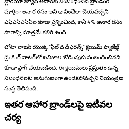
స్టోరియా జ్యూస్ అనారకు సంబంధించిన బ్రాండింగ్
పూర్తిగా అనార రసం అని భావించేలా చేయవచ్చని
ఎఫ్‌ఎస్‌ఎస్‌ఏఐ కూడా ప్రశ్నించింది, కానీ 4% అనార రసం
సారాన్ని మాత్రమే కలిగి ఉంది.
లోటా వాటర్ యొక్క "ఫీల్ ది డిఫరెన్స్" క్లెయిమ్ ప్యాకేజ్డ్
డ్రింకింగ్ వాటర్‌లో ఖనిజాల జోడింపుకు సంబంధించినది
కూడా ఫ్లాగ్ చేయబడింది, ఈ క్లెయిమ్‌లు ప్రస్తుతం ఉన్న
నిబంధనలకు అనుగుణంగా ఉండకపోవచ్చని నియంత్రణ
సంస్థ తెలిపింది.
ఇతర ఆహార బ్రాండ్‌లపై ఇటీవల
చర్య