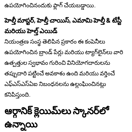
ఉపయోగించినందుకు ఫ్లాగ్ చేయబడ్డాయి.
హెల్తీ మాస్టర్, హెల్తీ చాయిస్, ఎమామి హెల్తీ & టేస్టీ
మరియు హెల్త్ ఎయిడ్
నియంత్రణ సంస్థ తెలిపిన ప్రకారం ఈ కంపెనీలు
ఉపయోగించిన బ్రాండ్ పేర్లు మరియు ట్యాగ్‌లైన్‌లు వారి
ఉత్పత్తుల స్వభావం గురించి వినియోగదారులను
తప్పుదారి పట్టించే అవకాశం ఉంది మరియు వర్తించే
ఎఫ్‌ఎస్‌ఎస్‌ఏఐ నిబంధనలను ఉల్లంఘించినట్లు
కనిపిస్తుంది.
ఆర్గానిక్ క్లెయిమ్‌లు స్కానర్‌లో
ఉన్నాయి