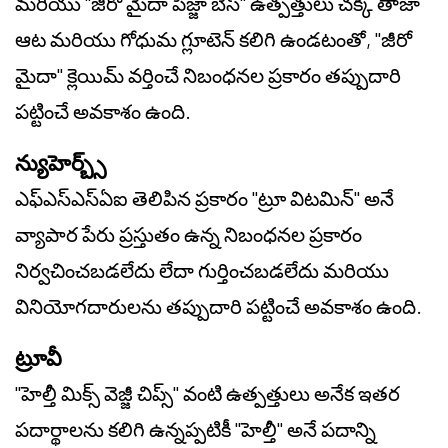
మరియు "జీరో మైదా పిజ్జా బేస్" ఉత్పత్తులు చక్కి తాజా
ఆట మరియు గోధుమ గ్లూటెన్ కలిగి ఉండటంతో, "జీరో
మైదా" క్లెయిమ్ వర్తించే నిబంధనల ప్రకారం తప్పుదారి
పట్టించే అవకాశం ఉంది.
న్యుహెర్బ్స్
ఎఫ్‌ఎస్‌ఎస్‌ఏఐ తెలిపిన ప్రకారం "ట్రూ విటమిన్" అనే
వ్యాపార పేరు ప్రస్తుతం ఉన్న నిబంధనల ప్రకారం
నిర్వచించబడలేదు లేదా గుర్తించబడలేదు మరియు
వినియోగదారులను తప్పుదారి పట్టించే అవకాశం ఉంది.
ట్రూవీ
"హెల్తీ మిక్స్ వెజ్జీ చిప్స్" వంటి ఉత్పత్తులు అనేక ఇతర
పదార్థాలను కలిగి ఉన్నప్పటికీ "హెల్తీ" అనే పదాన్ని