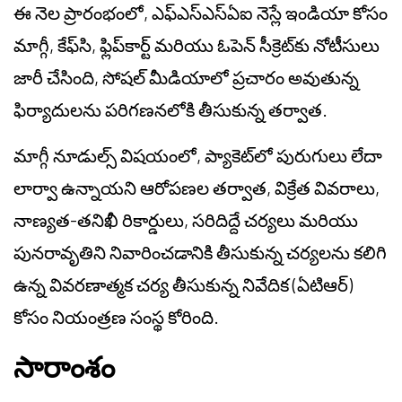
ఈ నెల ప్రారంభంలో, ఎఫ్‌ఎస్‌ఎస్‌ఏఐ నెస్లే ఇండియా కోసం
మాగ్గీ, కేఫ్‌సి, ఫ్లిప్‌కార్ట్ మరియు ఓపెన్ సీక్రెట్‌కు నోటీసులు
జారీ చేసింది, సోషల్ మీడియాలో ప్రచారం అవుతున్న
ఫిర్యాదులను పరిగణనలోకి తీసుకున్న తర్వాత.
మాగ్గీ నూడుల్స్ విషయంలో, ప్యాకెట్‌లో పురుగులు లేదా
లార్వా ఉన్నాయని ఆరోపణల తర్వాత, విక్రేత వివరాలు,
నాణ్యత-తనిఖీ రికార్డులు, సరిదిద్దే చర్యలు మరియు
పునరావృతిని నివారించడానికి తీసుకున్న చర్యలను కలిగి
ఉన్న వివరణాత్మక చర్య తీసుకున్న నివేదిక (ఏటిఆర్)
కోసం నియంత్రణ సంస్థ కోరింది.
సారాంశం