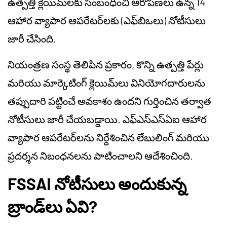
ఉత్పత్తి క్లెయిమ్‌లకు సంబంధించి ఆరోపణలు ఉన్న 14
ఆహార వ్యాపార ఆపరేటర్‌లకు (ఎఫ్‌బిఒలు) నోటీసులు
జారీ చేసింది.
నియంత్రణ సంస్థ తెలిపిన ప్రకారం, కొన్ని ఉత్పత్తి పేర్లు
మరియు మార్కెటింగ్ క్లెయిమ్‌లు వినియోగదారులను
తప్పుదారి పట్టించే అవకాశం ఉందని గుర్తించిన తర్వాత
నోటీసులు జారీ చేయబడ్డాయి. ఎఫ్‌ఎస్‌ఎస్‌ఏఐ ఆహార
వ్యాపార ఆపరేటర్‌లను నిర్దేశించిన లేబులింగ్ మరియు
ప్రదర్శన నిబంధనలను పాటించాలని ఆదేశించింది.
FSSAI నోటీసులు అందుకున్న
బ్రాండ్‌లు ఏవి?