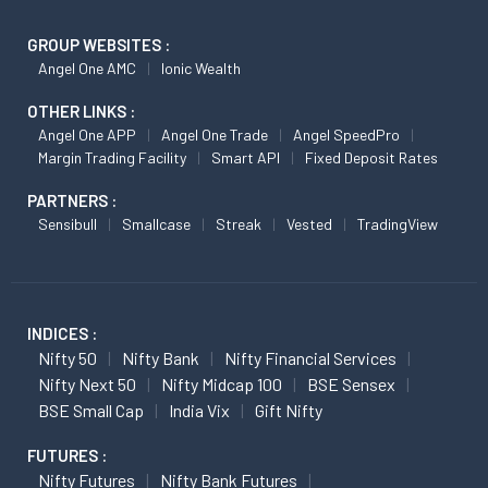
GROUP WEBSITES :
Angel One AMC
Ionic Wealth
OTHER LINKS :
Angel One APP
Angel One Trade
Angel SpeedPro
Margin Trading Facility
Smart API
Fixed Deposit Rates
PARTNERS :
Sensibull
Smallcase
Streak
Vested
TradingView
INDICES :
Nifty 50
Nifty Bank
Nifty Financial Services
Nifty Next 50
Nifty Midcap 100
BSE Sensex
BSE Small Cap
India Vix
Gift Nifty
FUTURES :
Nifty Futures
Nifty Bank Futures