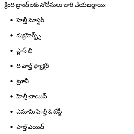
క్రింది బ్రాండ్‌లకు నోటీసులు జారీ చేయబడ్డాయి:
హెల్తీ మాస్టర్
న్యుహెర్బ్స్
ప్లాన్ బి
ది హెల్త్ ఫ్యాక్టరీ
ట్రూవీ
హెల్తీ చాయిస్
ఎమామి హెల్తీ & టేస్టీ
హెల్త్ ఎయిడ్