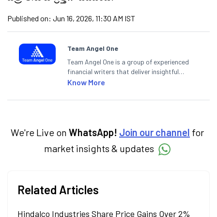
Published on:
Jun 16, 2026, 11:30 AM IST
Team Angel One
Team Angel One is a group of experienced
financial writers that deliver insightful
articles on the stock market, IPO, economy,
Know More
personal finance, commodities and related
categories.
We're Live on
WhatsApp!
Join our channel
for
market insights & updates
Related Articles
Hindalco Industries Share Price Gains Over 2%