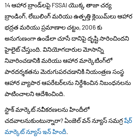
14 ఆహార బ్రాండ్‌లపై FSSAI యొక్క తాజా చర్య
బ్రాండింగ్, లేబులింగ్ మరియు ఉత్పత్తి క్లెయిమ్‌లు ఆహార
భద్రత మరియు ప్రమాణాల చట్టం, 2006 కు
అనుగుణంగా ఉండేలా చూసే దానిపై దృష్టి సారించిందని
హైలైట్ చేస్తుంది. వినియోగదారుల మోసాన్ని
నివారించడానికి మరియు ఆహార మార్కెటింగ్‌లో
పారదర్శకతను మెరుగుపరచడానికి నియంత్రణ సంస్థ
ఆహార వ్యాపార ఆపరేటర్‌లను నిర్దేశించిన నిబంధనలను
పాటించాలని ఆదేశించింది.
స్టాక్ మార్కెట్ నవీకరణలను హిందీలో
చదవాలనుకుంటున్నారా? ఏంజెల్ వన్ న్యూస్ సమగ్ర
షేర్
మార్కెట్ న్యూస్ ఇన్ హిందీ
.