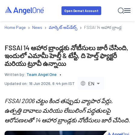
Open Demat Account
›
›
›
Home Page
News
మార్కెట్ అప్‌డేట్స్
FSSAI 14 ఆహార బ్రాండ్లకు నోటీసు
FSSAI 14 ఆహార బ్రాండ్లకు నోటీసులు జారీ చేసింది,
ఇందులో ఎమామీ హెల్తీ & టేస్టీ, ది హెల్త్ ఫ్యాక్టరీ
మరియు ట్రూవీ ఉన్నాయి
Written by:
Team Angel One
EN
Updated on:
16 Jun 2026, 6:44 pm IST
FSSAI 2006 చట్టం కింద తప్పుడు వ్యాపార పేర్లు,
ఉత్పత్తి దావాలు మరియు లేబులింగ్ పద్ధతులపై
ఆరోపణలతో 14 ఆహార బ్రాండ్లకు నోటీసులు జారీ చేసింది.