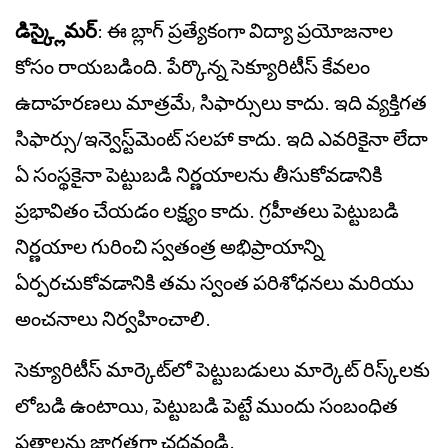
డిస్క్లైమర్
: ఈ బ్లాగ్ ప్రత్యేకంగా విద్యా ప్రయోజనాల
కోసం రాయబడింది. పేర్కొన్న సెక్యూరిటీస్ కేవలం
ఉదాహరణలు మాత్రమే, సిఫార్సులు కాదు. ఇది వ్యక్తిగత
సిఫార్సు/ఇన్వెస్ట్‌మెంట్ సలహా కాదు. ఇది ఎవరికైనా లేదా
ఏ సంస్థకైనా పెట్టుబడి నిర్ణయాలను తీసుకోవడానికి
ప్రభావితం చేయడం లక్ష్యం కాదు. గ్రహీతలు పెట్టుబడి
నిర్ణయాల గురించి స్వతంత్ర అభిప్రాయాన్ని
ఏర్పరచుకోవడానికి తమ స్వంత పరిశోధనలు మరియు
అంచనాలు నిర్వహించాలి.
సెక్యూరిటీస్ మార్కెట్‌లో పెట్టుబడులు మార్కెట్ రిస్క్‌లకు
లోబడి ఉంటాయి, పెట్టుబడి పెట్టే ముందు సంబంధిత
పత్రాలను జాగ్రత్తగా చదవండి.