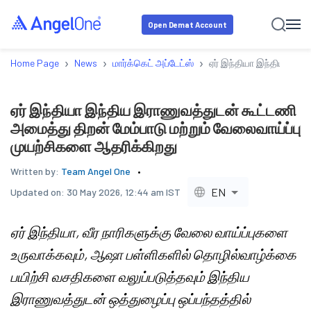
Open Demat Account
›
›
›
Home Page
News
மார்க்கெட் அப்டேட்ஸ்
ஏர் இந்தியா இந்திய இரா
ஏர் இந்தியா இந்திய இராணுவத்துடன் கூட்டணி
அமைத்து திறன் மேம்பாடு மற்றும் வேலைவாய்ப்பு
முயற்சிகளை ஆதரிக்கிறது
Written by:
Team Angel One
EN
Updated on:
30 May 2026, 12:44 am IST
ஏர் இந்தியா, வீர நாரிகளுக்கு வேலை வாய்ப்புகளை
உருவாக்கவும், ஆஷா பள்ளிகளில் தொழில்வாழ்க்கை
பயிற்சி வசதிகளை வலுப்படுத்தவும் இந்திய
இராணுவத்துடன் ஒத்துழைப்பு ஒப்பந்தத்தில்