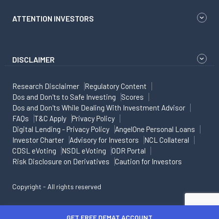
ATTENTION INVESTORS
DISCLAIMER
Research Disclaimer
Regulatory Content
Dos and Don'ts to Safe Investing
Scores
Dos and Don'ts While Dealing With Investment Advisor
FAQs
T&C Apply
Privacy Policy
Digital Lending - Privacy Policy
AngelOne Personal Loans
Investor Charter
Advisory for Investors
NCL Collateral
CDSL eVoting
NSDL eVoting
ODR Portal
Risk Disclosure on Derivatives
Caution for Investors
Copyright - All rights reserved
GET FREE DEMAT ACCOUNT