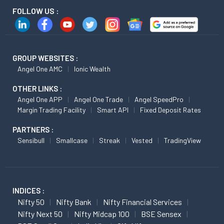
FOLLOW US :
GROUP WEBSITES :
Angel One AMC
Ionic Wealth
OTHER LINKS :
Angel One APP
Angel One Trade
Angel SpeedPro
Margin Trading Facility
Smart API
Fixed Deposit Rates
PARTNERS :
Sensibull
Smallcase
Streak
Vested
TradingView
INDICES :
Nifty 50
Nifty Bank
Nifty Financial Services
Nifty Next 50
Nifty Midcap 100
BSE Sensex