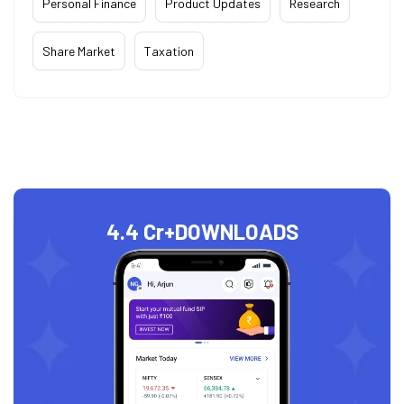
Personal Finance
Product Updates
Research
Share Market
Taxation
4.4 Cr+
DOWNLOADS