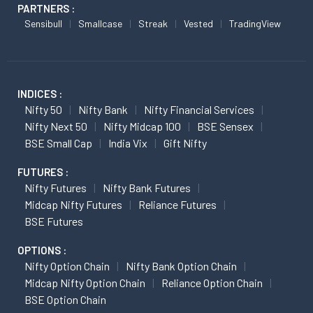
PARTNERS :
Sensibull
Smallcase
Streak
Vested
TradingView
INDICES :
Nifty 50
Nifty Bank
Nifty Financial Services
Nifty Next 50
Nifty Midcap 100
BSE Sensex
BSE Small Cap
India Vix
Gift Nifty
FUTURES :
Nifty Futures
Nifty Bank Futures
Midcap Nifty Futures
Reliance Futures
BSE Futures
OPTIONS :
Nifty Option Chain
Nifty Bank Option Chain
Midcap Nifty Option Chain
Reliance Option Chain
BSE Option Chain