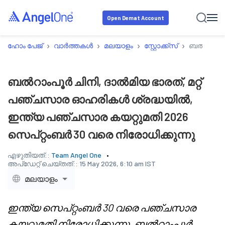
Open Demat Account
›
›
›
›
ഹോം പേജ്
വാർത്തകൾ
മലയാളം
സ്റ്റോക്ക്‌സ്
ബൽറാംപൂർ 
ബൽറാംപൂർ ചിനി, ദാൽമിയ ഭാരത്, മറ്റ്
പഞ്ചസാര ഓഹരികൾ ശ്രദ്ധയിൽ,
ഇന്ത്യ പഞ്ചസാര കയറ്റുമതി 2026
സെപ്റ്റംബർ 30 വരെ നിരോധിക്കുന്നു
എഴുതിയത്::
Team Angel One
അപ്‌ഡേറ്റ് ചെയ്തത്::
15 May 2026, 6:10 am IST
മലയാളം
ഇന്ത്യ സെപ്റ്റംബർ 30 വരെ പഞ്ചസാര
കയറ്റുമതി നിരോധിക്കുന്നു, ബൽറാംപൂർ