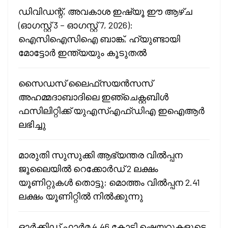
ഡിവിഡന്റ്, അവകാശ ഇഷ്യൂ ഈ ആഴ്ച
(ഓഗസ്റ്റ് 3 – ഓഗസ്റ്റ് 7, 2026):
ഐസിഐസിഐ ബാങ്ക്, ഹ്യുണ്ടായി
മോട്ടോർ ഇന്ത്യയും കൂടുതൽ
സൈഡസ് ലൈഫ്‌സയൻസസ്
അഹമ്മദാബാദിലെ ഇഞ്ചെക്റ്റബിൾ
ഫസിലിറ്റിക്ക് യുഎസ്എഫ്ഡിഎ ഇഐആർ
ലഭിച്ചു
മാരുതി സുസുക്കി ആഭ്യന്തര വിൽപ്പന
ജൂലൈയിൽ റെക്കോർഡ് 2 ലക്ഷം
യൂണിറ്റുകൾ തൊട്ടു; മൊത്തം വിൽപ്പന 2.41
ലക്ഷം യൂണിറ്റിൽ നിൽക്കുന്നു
ഓർക്കിഡ് ഫാർമ 4.46 കോടി ഷെയറുകളുടെ