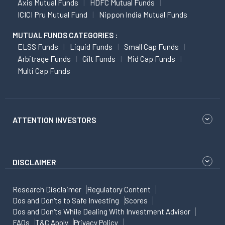
Axis Mutual Funds
HDFC Mutual Funds
ICICI Pru Mutual Fund
Nippon India Mutual Funds
MUTUAL FUNDS CATEGORIES :
ELSS Funds
Liquid Funds
Small Cap Funds
Arbitrage Funds
Gilt Funds
Mid Cap Funds
Multi Cap Funds
ATTENTION INVESTORS
DISCLAIMER
Research Disclaimer
Regulatory Content
Dos and Don'ts to Safe Investing
Scores
Dos and Don'ts While Dealing With Investment Advisor
FAQs
T&C Apply
Privacy Policy