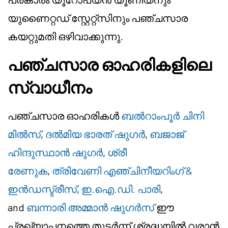
യുണൈറ്റഡ് സ്റ്റേറ്റ്സിനും പഞ്ചസാര
കയറ്റുമതി ഒഴിവാക്കുന്നു.
പഞ്ചസാര ഓഹരികളിലെ
സ്വാധീനം
പഞ്ചസാര ഓഹരികൾ
ബൽറാംപൂർ ചിനി
മിൽസ്
,
ദൽമിയ ഭാരത് ഷുഗർ
,
ബജാജ്
ഹിന്ദുസ്ഥാൻ ഷുഗർ
,
ശ്രീ
രേണുക
,
ത്രിവേണി എഞ്ചിനീയറിംഗ് &
ഇൻഡസ്ട്രീസ്
,
ഇ.ഐ.ഡി. പാരി
,
and
ബന്നാരി അമ്മാൻ ഷുഗർസ്
ഈ
പ്രഖ്യാപനത്തെ തുടർന്ന് ശ്രദ്ധയിൽ വരാൻ