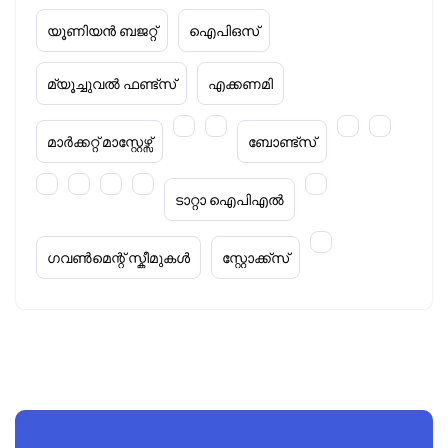
യൂണിയൻ ബജറ്റ്
ഐപിഒസ്
മ്യൂച്ചുവൽ ഫണ്ട്സ്
എക്കണമി
മാർക്കറ്റ് മാസ്റ്റേഴ്സ്
ബോണ്ട്സ്
ടാറ്റാ ഐപിഎൽ
ഗവൺമെന്റ് സ്കീമുകൾ
സ്റ്റോക്ക്‌സ്