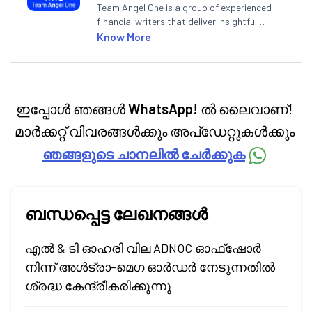
Team Angel One is a group of experienced
financial writers that deliver insightful
articles on the stock market, IPO, economy,
Know More
personal finance, commodities and related
categories.
ഇപ്പോൾ ഞങ്ങൾ
WhatsApp!
ൽ ലൈവാണ്!
മാർക്കറ്റ് വിവരങ്ങൾക്കും അപ്‌ഡേറ്റുകൾക്കും
ഞങ്ങളുടെ ചാനലിൽ ചേർക്കുക
ബന്ധപ്പെട്ട ലേഖനങ്ങൾ
എൽ & ടി ഓഹരി വില ADNOC ഓഫ്‌ഷോർ
നിന്ന് അൾട്രാ-മെഗ ഓർഡർ നേടുന്നതിൽ
ശ്രദ്ധ കേന്ദ്രീകരിക്കുന്നു