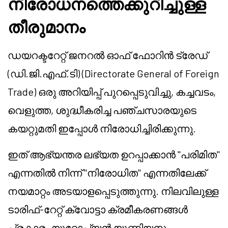
നിരോധനത്തെക്കുറിച്ചുള്ള
തീരുമാനം
ഡയറക്ടറേറ്റ് ജനറൽ ഓഫ് ഫോറിൻ ട്രേഡ്
(ഡി.ജി.എഫ്.ടി) (Directorate General of Foreign
Trade) ഒരു അറിയിപ്പ് പുറപ്പെടുവിച്ചു, കച്ചവടം,
വെളുത്ത, ശുദ്ധീകരിച്ച പഞ്ചസാരയുടെ
കയറ്റുമതി ഇപ്പോൾ നിരോധിച്ചിരിക്കുന്നു.
ഇത് ആഭ്യന്തര ലഭ്യത ഉറപ്പാക്കാൻ "പരിമിത"
എന്നതിൽ നിന്ന് "നിരോധിത" എന്നതിലേക്ക്
നയമാറ്റം അടയാളപ്പെടുത്തുന്നു. നിലവിലുള്ള
ടാരിഫ്-റേറ്റ് ക്വോട്ടാ ക്രമീകരണങ്ങൾ
പ്രകാരം യൂറോപ്യൻ യൂണിയനും