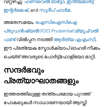
വിറ്റഴിച്ചു:
ഹണിവെൽ ഓട്ടോ
,
ഇന്ത്യമാർട്ട്
ഇന്റർമെഷ്
, and
സുദീപ് ഫാർമ
.
അതേസമയം,
ഐസിഐസിഐ
പ്രുഡൻഷ്യൽ (ICICI Prudential) മ്യൂച്വൽ
ഫണ്ട്
വിൽപ്പന നടത്തി
ആദിത്യ എഎംസി
,
ഈ പ്രത്യേക സ്മോൾക്യാപ് ഓഹരി നീക്കം
ചെയ്ത് അവരുടെ പോർട്ട്ഫോളിയോ മാറ്റി.
സന്ദർഭവും
പ്രത്യാഘാതങ്ങളും
ഇത്തരത്തിലുള്ള തന്ത്രപരമായ പുറത്ത്
പോകലുകൾ സാധാരണയായി ആസ്തി