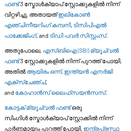
ഫണ്ട്
3 സ്മോൾക്യാപ് സ്റ്റോക്കുകളിൽ നിന്ന്
വിറ്റഴിച്ചു, അതായത്
ഇലികോൺ
എഞ്ചിനീയറിംഗ് കമ്പനി
,
ടിസിപിഎൽ
പാക്കേജിംഗ്
, and
ടിഡി പവർ സിസ്റ്റംസ്
.
അതുപോലെ,
എസ്ബിഐ (SBI) മ്യൂച്വൽ
ഫണ്ട്
3 സ്റ്റോക്കുകളിൽ നിന്ന് പുറത്ത് പോയി,
അതിൽ
ആയിരം ഒന്ന്
,
ഇന്ത്യൻ എനർജി
എക്സ്ചേഞ്ച്
,
and
കോഹാൻസ് ലൈഫ്‌സയൻസസ്
.
കോട്ടക് മ്യൂച്വൽ ഫണ്ട്
ഒരു
സിംഗിൾ സ്മോൾക്യാപ് സ്റ്റോക്കിൽ നിന്ന്
പൂർണ്ണമായും പുറത്ത് പോയി,
ഇന്ദ്രപ്രസ്ഥ