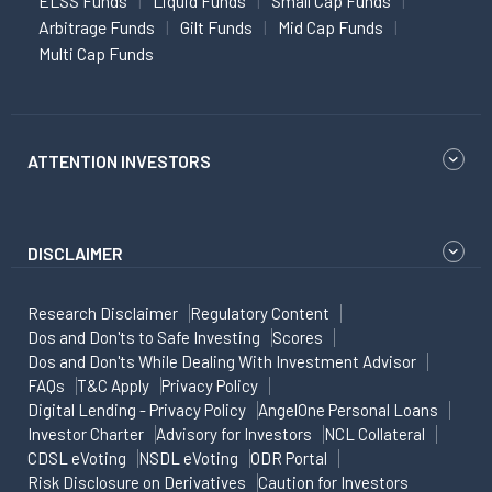
ELSS Funds
Liquid Funds
Small Cap Funds
Arbitrage Funds
Gilt Funds
Mid Cap Funds
Multi Cap Funds
ATTENTION INVESTORS
DISCLAIMER
Research Disclaimer
Regulatory Content
Dos and Don'ts to Safe Investing
Scores
Dos and Don'ts While Dealing With Investment Advisor
FAQs
T&C Apply
Privacy Policy
Digital Lending - Privacy Policy
AngelOne Personal Loans
Investor Charter
Advisory for Investors
NCL Collateral
CDSL eVoting
NSDL eVoting
ODR Portal
Risk Disclosure on Derivatives
Caution for Investors