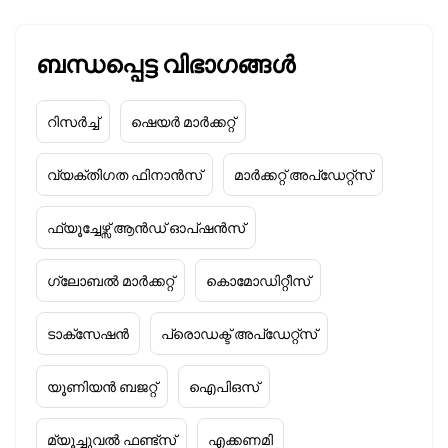
ബന്ധപ്പെട്ട വിഭാഗങ്ങൾ
റിസർച്ച്
ഷെയർ മാർക്കറ്റ്
വ്യക്തിഗത ഫിനാൻസ്
മാർക്കറ്റ് അപ്‌ഡേറ്റ്സ്
ഫ്യൂച്ചേഴ്സ് ആൻഡ് ഓപ്ഷൻസ്
ഗ്ലോബൽ മാർക്കറ്റ്
കൊമോഡിറ്റീസ്
ടാക്‌സേഷൻ
പ്രൊഡക്ട് അപ്‌ഡേറ്റ്സ്
യൂണിയൻ ബജറ്റ്
ഐപിഒസ്
മ്യൂച്ചുവൽ ഫണ്ട്സ്
എക്കണമി