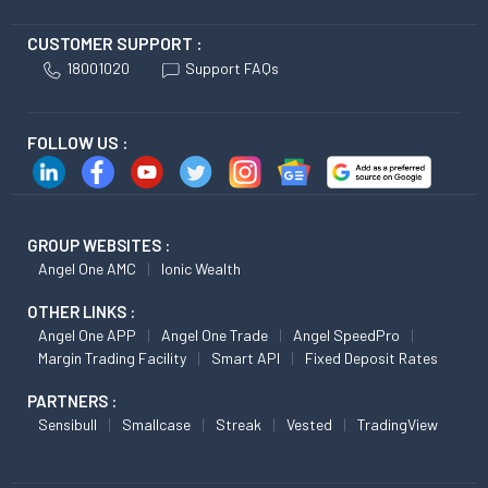
CUSTOMER SUPPORT :
18001020
Support FAQs
FOLLOW US :
GROUP WEBSITES :
Angel One AMC
Ionic Wealth
OTHER LINKS :
Angel One APP
Angel One Trade
Angel SpeedPro
Margin Trading Facility
Smart API
Fixed Deposit Rates
PARTNERS :
Sensibull
Smallcase
Streak
Vested
TradingView