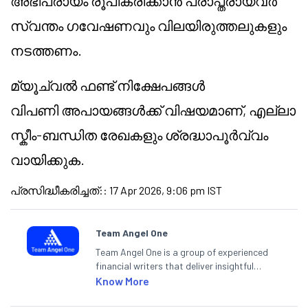
അഭിപ്രായം രൂപീകരിക്കാൻ പ്രാപ്തരായവർ
സ്വന്തം ഗവേഷണവും വിലയിരുത്തലുകളും
നടത്തണം.
മ്യൂച്വൽ ഫണ്ട് നിക്ഷേപങ്ങൾ
വിപണി അപായങ്ങൾക്ക് വിഷയമാണ്, എല്ലാ
സ്കീം-ബന്ധിത രേഖകളും ശ്രദ്ധാപൂർവ്വം
വായിക്കുക.
പ്രസിദ്ധീകരിച്ചത്:
:
17 Apr 2026, 9:06 pm IST
Team Angel One
Team Angel One is a group of experienced
financial writers that deliver insightful
articles on the stock market, IPO, economy,
Know More
personal finance, commodities and related
categories.