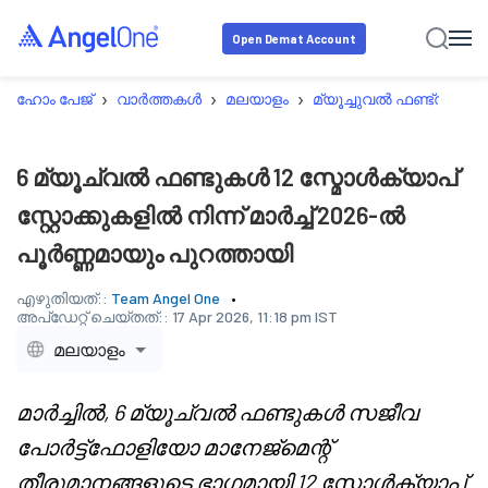
Open Demat Account
›
›
›
›
ഹോം പേജ്
വാർത്തകൾ
മലയാളം
മ്യൂച്ചുവൽ ഫണ്ട്സ്
6
6 മ്യൂച്വൽ ഫണ്ടുകൾ 12 സ്മോൾക്യാപ്
സ്റ്റോക്കുകളിൽ നിന്ന് മാർച്ച് 2026-ൽ
പൂർണ്ണമായും പുറത്തായി
എഴുതിയത്::
Team Angel One
അപ്‌ഡേറ്റ് ചെയ്തത്::
17 Apr 2026, 11:18 pm IST
മലയാളം
മാർച്ചിൽ, 6 മ്യൂച്വൽ ഫണ്ടുകൾ സജീവ
പോർട്ട്ഫോളിയോ മാനേജ്മെന്റ്
തീരുമാനങ്ങളുടെ ഭാഗമായി 12 സ്മോൾക്യാപ്