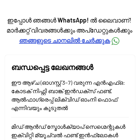
ഇപ്പോൾ ഞങ്ങൾ
WhatsApp!
ൽ ലൈവാണ്!
മാർക്കറ്റ് വിവരങ്ങൾക്കും അപ്‌ഡേറ്റുകൾക്കും
ഞങ്ങളുടെ ചാനലിൽ ചേർക്കുക
ബന്ധപ്പെട്ട ലേഖനങ്ങൾ
ഈ ആഴ്ച (ഓഗസ്റ്റ് 3–7) വരുന്ന എൻഎഫ്ഒ:
കോടക് നിഫ്റ്റി ബാങ്ക് ഇൻഡക്സ് ഫണ്ട്,
ആൽഫാഗ്രെപ്പ് ലിക്വിഡ് ഓംനി ഫൊഫ്‌
എന്നിവയും കൂടുതൽ
മിഡ് ആൻഡ് സ്മോൾക്യാപ് സെഗ്മെന്റുകൾ
ഇക്വിറ്റി മ്യൂച്വൽ ഫണ്ട് ഇൻഫ്ലോകൾ