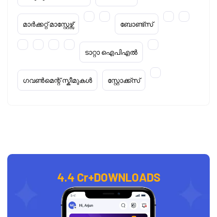
മാർക്കറ്റ് മാസ്റ്റേഴ്സ്
ബോണ്ട്സ്
ടാറ്റാ ഐപിഎൽ
ഗവൺമെന്റ് സ്കീമുകൾ
സ്റ്റോക്ക്‌സ്
4.4 Cr+
DOWNLOADS