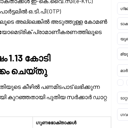
ണഭോക്താക്കൾ ഇ-കെ.വൈ.സി (e-KYC)
ഗ്ല
ർട്ടലിൽ ഒ.ടി.പി (OTP)
ിലൂടെ അല്ലെങ്കിൽ അടുത്തുള്ള കോമൺ
ടാ
യോമെട്രിക് പ്രാമാണീകരണത്തിലൂടെ
യൂണ
മ്യ
 1.13 കോടി
കം ചെയ്തു
മാർക്
യുടെ കീഴിൽ പണമിടപാട് ലഭിക്കുന്ന
ി കുറഞ്ഞതായി പുതിയ സർക്കാർ ഡാറ്റ
ടാ
ഗവൺ
ഗുണഭോക്താക്കൾ