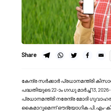
Share
കേന്ദ്ര സർക്കാർ പ്രധാനമന്ത്രി കി
പദ്ധതിയുടെ 22-ാം ഗഡു മാർച്ച് 13, 2026-
പ്രധാനമന്ത്രി നരേന്ദ്ര മോദി ഗുവാ
കൈമാറുമെന്ന് ഔദ്യോഗിക പി.എം-കി