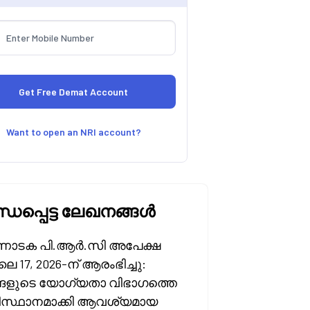
Want to open an NRI account?
്ധപ്പെട്ട ലേഖനങ്ങൾ
ാടക പി.ആർ.സി അപേക്ഷ
 17, 2026-ന് ആരംഭിച്ചു:
്ങളുടെ യോഗ്യതാ വിഭാഗത്തെ
സ്ഥാനമാക്കി ആവശ്യമായ