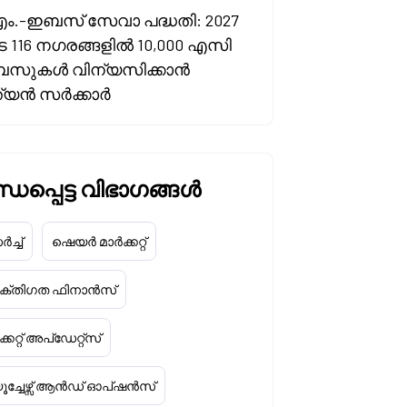
എം.-ഇബസ് സേവാ പദ്ധതി: 2027
 116 നഗരങ്ങളിൽ 10,000 എസി
സുകൾ വിന്യസിക്കാൻ
ത്യൻ സർക്കാർ
ധപ്പെട്ട വിഭാഗങ്ങൾ
ച്ച്
ഷെയർ മാർക്കറ്റ്
യക്തിഗത ഫിനാൻസ്
്കറ്റ് അപ്‌ഡേറ്റ്സ്
ൂച്ചേഴ്സ് ആൻഡ് ഓപ്ഷൻസ്