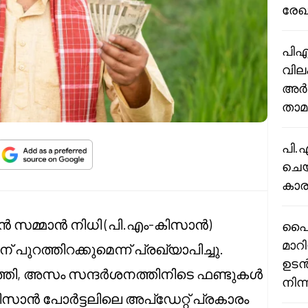
രേഖ
പിഎ
വില
അർഹ
താമ
പി.
ചെയ
കാര
സാൻ സമ്മാൻ നിധി (പി.എം-കിസാൻ)
പൈപ്
മാറ
ന് പുറത്തിറക്കുമെന്ന് പ്രഖ്യാപിച്ചു.
ഉടൻ
ഹത്തി, അസം സന്ദർശനത്തിനിടെ ഫണ്ടുകൾ
നിന
സാൻ പോർട്ടലിലെ അപ്ഡേറ്റ് പ്രകാരം