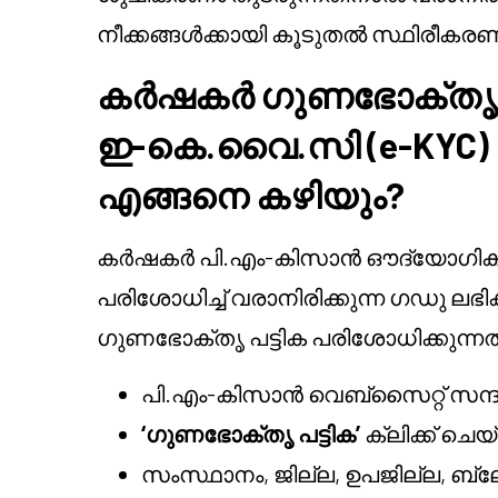
നീക്കങ്ങൾക്കായി കൂടുതൽ സ്ഥിരീകരണ
കർഷകർ ഗുണഭോക്തൃ ന
ഇ-കെ.വൈ.സി (e-KYC) 
എങ്ങനെ കഴിയും?
കർഷകർ പി.എം-കിസാൻ ഔദ്യോഗിക 
പരിശോധിച്ച് വരാനിരിക്കുന്ന ഗഡു ലഭ
ഗുണഭോക്തൃ പട്ടിക പരിശോധിക്കുന്നതി
പി.എം-കിസാൻ വെബ്സൈറ്റ് സന്ദ
‘ഗുണഭോക്തൃ പട്ടിക’
ക്ലിക്ക് ചെ
സംസ്ഥാനം, ജില്ല, ഉപജില്ല, ബ്ലോ