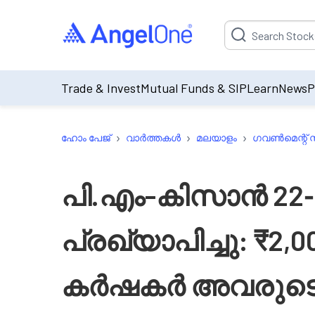
Suggestion will be p
Trade & Invest
Mutual Funds & SIP
Learn
News
P
›
›
›
ഹോം പേജ്
വാർത്തകൾ
മലയാളം
ഗവൺമെന്റ് സ
പി.എം-കിസാൻ 22-
പ്രഖ്യാപിച്ചു: ₹2,
കർഷകർ അവരുട