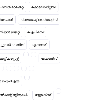
ോബൽ മാർക്കറ്റ്
കൊമോഡിറ്റീസ്
ക്‌സേഷൻ
പ്രൊഡക്ട് അപ്‌ഡേറ്റ്സ്
ിയൻ ബജറ്റ്
ഐപിഒസ്
ൂച്ചുവൽ ഫണ്ട്സ്
എക്കണമി
കറ്റ് മാസ്റ്റേഴ്സ്
ബോണ്ട്സ്
റ്റാ ഐപിഎൽ
മെന്റ് സ്കീമുകൾ
സ്റ്റോക്ക്‌സ്