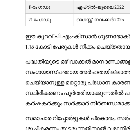
11-ാം ഗഡു
ഏപ്രിൽ–ജൂലൈ 2022
21-ാം ഗഡു
ഓഗസ്റ്റ്–നവംബർ 2025
ഈ കുറവ് പി.എം-കിസാൻ ഗുണഭോക്തൃ 
1.13 കോടി പേരുകൾ നീക്കം ചെയ്തതായി സ
പദ്ധതിയുടെ ഒഴിവാക്കൽ മാനദണ്ഡങ
സംശയാസ്പദമായ അർഹതയില്ലാത്ത ഗുണ
ചെയ്യാനുള്ള മറ്റൊരു പ്രധാന കാര
സ്ഥിരീകരണം പൂർത്തിയാക്കുന്നതിൽ പ
കർഷകർക്കും സർക്കാർ നിർബന്ധമാക്കിയി
സമാചാര റിപ്പോർട്ടുകൾ പ്രകാരം, സ
ശുചീകരണം തുടരുന്നതിനാൽ വരാനിരി