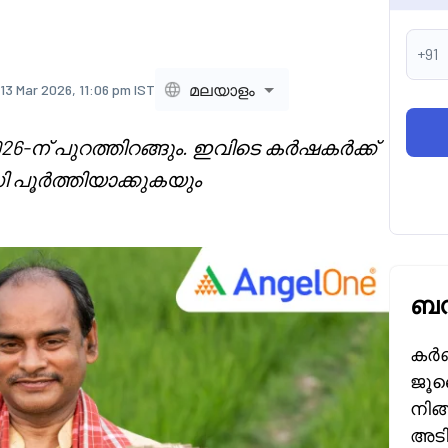
+91
മലയാളം
13 Mar 2026, 11:06 pm IST
026-ന് പുറത്തിറങ്ങും. ഇവിടെ കർഷകർക്ക്
പൂർത്തിയാക്കുകയും
ബന
കർണ
ജൂലൈ
നിങ
അടി