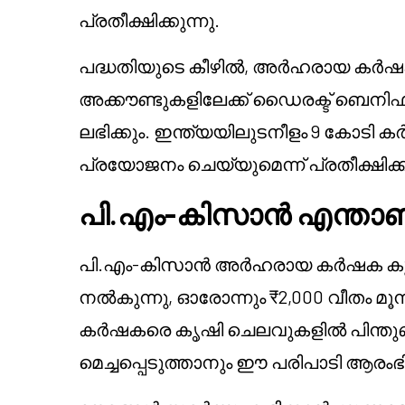
പ്രതീക്ഷിക്കുന്നു.
പദ്ധതിയുടെ കീഴിൽ, അർഹരായ കർഷകർക്
അക്കൗണ്ടുകളിലേക്ക് ഡൈരക്ട് ബെനിഫിറ്റ
ലഭിക്കും. ഇന്ത്യയിലുടനീളം 9 കോടി 
പ്രയോജനം ചെയ്യുമെന്ന് പ്രതീക്ഷിക്കു
പി.എം-കിസാൻ എന്താണ
പി.എം-കിസാൻ അർഹരായ കർഷക കുടും
നൽകുന്നു, ഓരോന്നും ₹2,000 വീതം മൂന
കർഷകരെ കൃഷി ചെലവുകളിൽ പിന്തുണ
മെച്ചപ്പെടുത്താനും ഈ പരിപാടി ആരംഭിച