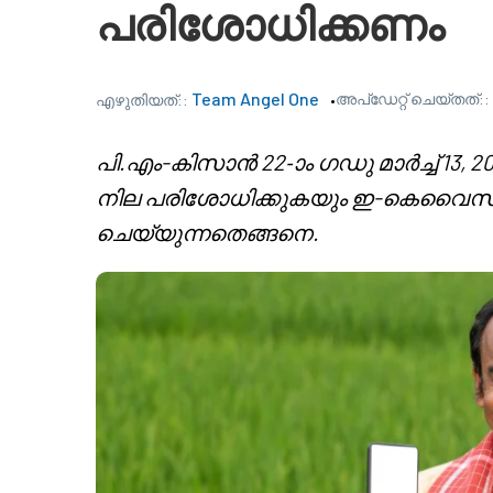
പരിശോധിക്കണം
Team Angel One
അപ്‌ഡേറ്റ് ചെയ്തത്::
എഴുതിയത്::
പി.എം-കിസാൻ 22-ാം ഗഡു മാർച്ച് 13, 2
നില പരിശോധിക്കുകയും ഇ-കെവൈസി 
ചെയ്യുന്നതെങ്ങനെ.