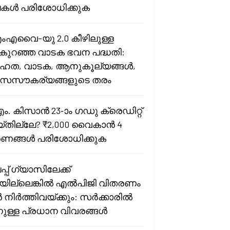
കൾ പരിശോധിക്കുക
ംഎവൈ-യു 2.0 കീഴിലുള്ള
കുറഞ്ഞ വാടക ഭവന പദ്ധതി:
ത, വാടക, ആനുകൂല്യങ്ങൾ,
സസൗകര്യങ്ങളുടെ തരം
എം. കിസാൻ 23-ാം ഗഡു ക്രെഡിറ്റ്
്തില്ലേ? ₹2,000 വൈകാൻ 4
ണങ്ങൾ പരിശോധിക്കുക
പ് ഗ്യാസിലേക്ക്
ിയില്ലെങ്കിൽ എൽപിജി വിതരണം
 നിർത്തിവയ്ക്കും: സർക്കാരിൽ
്നുള്ള പ്രധാന വിവരങ്ങൾ