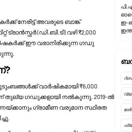
പി.
ഓടെ
ക് നേരിട്ട് അവരുടെ ബാങ്ക്
ഇ-ബ
ഇന്
് ട്രാൻസ്ഫർ (ഡി.ബി.ടി) വഴി ₹2,000
കർഷകർക്ക് ഈ വരാനിരിക്കുന്ന ഗഡു
ന്നു.
ബന്
്?
റിസർ
ബങ്ങൾക്ക് വാർഷികമായി ₹6,000
വ്
്ന് തുല്യ ഗഡുക്കളായി നൽകുന്നു. 2019-ൽ
യ്ക്കാനും ഗ്രാമീണ വരുമാന സ്ഥിരത
മാർക
്ചു.
ഫ്യ