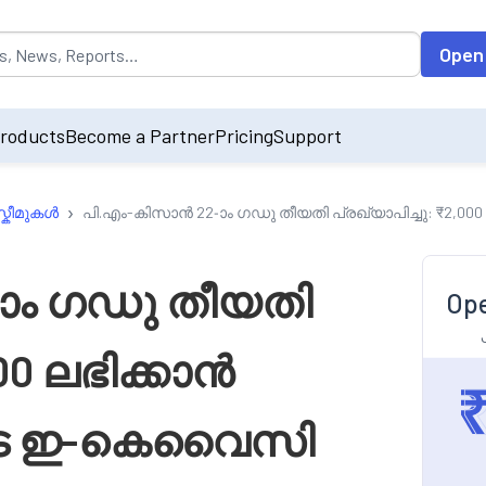
opulated by default on accessing the input field. On entering data int
Open
roducts
Become a Partner
Pricing
Support
›
്കീമുകൾ
പി.എം-കിസാൻ 22-ാം ഗഡു തീയതി പ്രഖ്യാപിച്ചു: ₹
ാം ഗഡു തീയതി
Ope
000 ലഭിക്കാൻ
െ ഇ-കെവൈസി