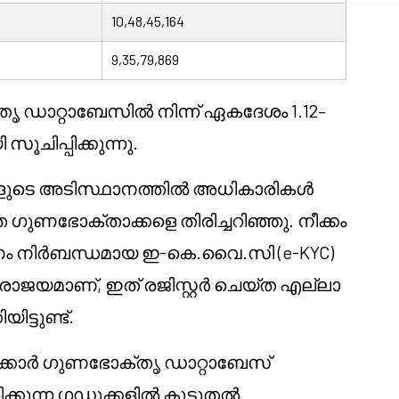
10,48,45,164
9,35,79,869
ഡാറ്റാബേസിൽ നിന്ന് ഏകദേശം 1.12–
ൂചിപ്പിക്കുന്നു.
്ങളുടെ അടിസ്ഥാനത്തിൽ അധികാരികൾ
ഭോക്താക്കളെ തിരിച്ചറിഞ്ഞു. നീക്കം
ണം നിർബന്ധമായ ഇ-കെ.വൈ.സി (e-KYC)
രാജയമാണ്, ഇത് രജിസ്റ്റർ ചെയ്ത എല്ലാ
ട്ടുണ്ട്.
ർക്കാർ ഗുണഭോക്തൃ ഡാറ്റാബേസ്
ക്കുന്ന ഗഡുക്കളിൽ കൂടുതൽ