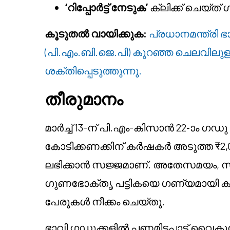
‘റിപ്പോർട്ട് നേടുക’
ക്ലിക്ക് ചെയ്ത
കൂടുതൽ വായിക്കുക:
പ്രധാനമന്ത്ര
(പി.എം.ബി.ജെ.പി) കുറഞ്ഞ ചെലവിലുള്
ശക്തിപ്പെടുത്തുന്നു.
തീരുമാനം
മാർച്ച് 13-ന് പി.എം-കിസാൻ 22-ാം ഗഡു 
കോടിക്കണക്കിന് കർഷകർ അടുത്ത ₹2,
ലഭിക്കാൻ സജ്ജമാണ്. അതേസമയം, സർ
ഗുണഭോക്തൃ പട്ടികയെ ഗണ്യമായി കുറച്
പേരുകൾ നീക്കം ചെയ്തു.
ഭാവി ഗഡുക്കളിൽ പണമിടപാട് വൈകുന