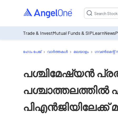
Suggestion will be p
Trade & Invest
Mutual Funds & SIP
Learn
News
P
›
›
›
ഹോം പേജ്
വാർത്തകൾ
മലയാളം
ഗവൺമെന്റ് സ
പശ്ചിമേഷ്യൻ പ്ര
പശ്ചാത്തലത്തിൽ 
പിഎൻജിയിലേക്ക് മ