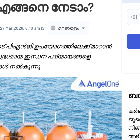
ങ്ങനെ നേടാം?
+91
മലയാളം
27 Mar 2026, 6:18 am IST
് പിഎൻജി ഉപയോഗത്തിലേക്ക് മാറാൻ
ുദ്ധമായ ഇന്ധന പര്യായങ്ങളെ
ങൾ നൽകുന്നു.
ബന
കർണ
ജൂലൈ
നിങ
അടി