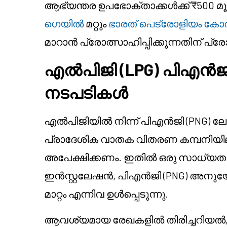
ആഭ്യന്തര ഉപഭോക്താക്കൾക്ക് ₹500 
ഗെയിൽ
മറ്റും
ഭാരത് പെട്രോളിയം കോർപ
മാറാൻ പ്രോത്സാഹിപ്പിക്കുന്നതിന് പ
എൽപിജി (LPG) പിഎൻജി 
നടപടികൾ
എൽപിജിയിൽ നിന്ന് പിഎൻജി (PNG) ലേ
പ്രാദേശിക വാതക വിതരണ കമ്പനിയില
അപേക്ഷിക്കണം. ഇതിൽ ഒരു സാധ്യതാ 
ഇൻസ്റ്റലേഷൻ, പിഎൻജി (PNG) അനുയോജ
മാറ്റം എന്നിവ ഉൾപ്പെടുന്നു.
ആവശ്യമായ രേഖകളിൽ തിരിച്ചറിയൽ,