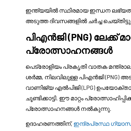
ഇന്ത്യയിൽ സ്ഥിരമായ ഇന്ധന ലഭ്യത 
അടുത്ത ദിവസങ്ങളിൽ ചർച്ച ചെയ്തിട്ടുണ
പിഎൻജി (PNG) ലേക്ക് മാ
പ്രോത്സാഹനങ്ങൾ
പെട്രോളിയം പ്രകൃതി വാതക മന്ത്രാല
ശർമ്മ, നിലവിലുള്ള പിഎൻജി (PNG) 
വാണിജ്യ എൽപിജി (LPG) ഉപയോക്താക
ചൂണ്ടിക്കാട്ടി. ഈ മാറ്റം പ്രോത്സാഹി
പ്രോത്സാഹനങ്ങൾ നൽകുന്നു.
ഉദാഹരണത്തിന്,
ഇന്ദ്രപ്രസ്ഥ ഗ്യാസ് 