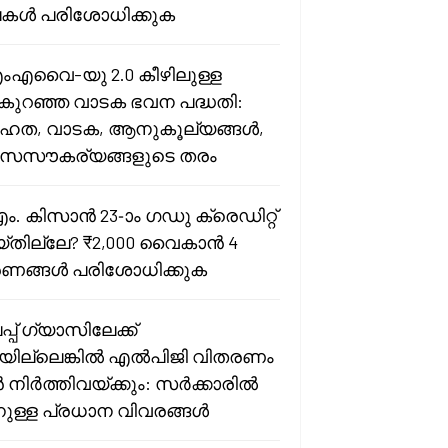
കൾ പരിശോധിക്കുക
ംഎവൈ-യു 2.0 കീഴിലുള്ള
കുറഞ്ഞ വാടക ഭവന പദ്ധതി:
ത, വാടക, ആനുകൂല്യങ്ങൾ,
സസൗകര്യങ്ങളുടെ തരം
എം. കിസാൻ 23-ാം ഗഡു ക്രെഡിറ്റ്
്തില്ലേ? ₹2,000 വൈകാൻ 4
ണങ്ങൾ പരിശോധിക്കുക
പ് ഗ്യാസിലേക്ക്
ിയില്ലെങ്കിൽ എൽപിജി വിതരണം
 നിർത്തിവയ്ക്കും: സർക്കാരിൽ
്നുള്ള പ്രധാന വിവരങ്ങൾ