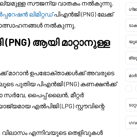
മൂല്യമുള്ള സൗജന്യ വാതകം നൽകുന്നു.
ഗ്ല
്പറേഷൻ ലിമിറ്റഡ്
പിഎൻജി (PNG) ലേക്ക്
്രോത്സാഹനങ്ങൾ നൽകുന്നു.
ടാ
(PNG) ആയി മാറ്റാനുള്ള
യൂണ
മ്യ
ക്ക് മാറാൻ ഉപഭോക്താക്കൾക്ക് അവരുടെ
മാർക്
ൂടെ പുതിയ പിഎൻജി (PNG) കണക്ഷൻക്ക്
സർവേ, പൈപ്പ് ലൈൻ, മീറ്റർ
്യമായ എൽപിജി (LPG) സ്റ്റൗവിന്റെ
ടാ
ഗവൺ
 വിലാസം എന്നിവയുടെ തെളിവുകൾ