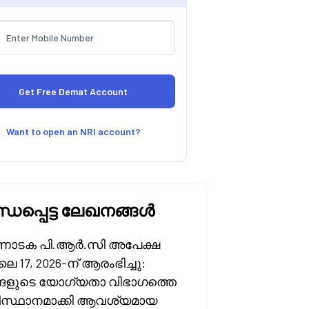
Want to open an NRI account?
്ധപ്പെട്ട ലേഖനങ്ങൾ
ാടക പി.ആർ.സി അപേക്ഷ
 17, 2026-ന് ആരംഭിച്ചു:
്ങളുടെ യോഗ്യതാ വിഭാഗത്തെ
സ്ഥാനമാക്കി ആവശ്യമായ