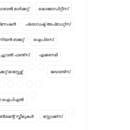
ോബൽ മാർക്കറ്റ്
കൊമോഡിറ്റീസ്
ക്‌സേഷൻ
പ്രൊഡക്ട് അപ്‌ഡേറ്റ്സ്
ിയൻ ബജറ്റ്
ഐപിഒസ്
ൂച്ചുവൽ ഫണ്ട്സ്
എക്കണമി
കറ്റ് മാസ്റ്റേഴ്സ്
ബോണ്ട്സ്
റ്റാ ഐപിഎൽ
മെന്റ് സ്കീമുകൾ
സ്റ്റോക്ക്‌സ്