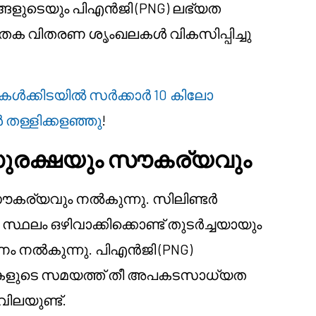
ങളുടെയും പിഎൻജി (PNG) ലഭ്യത
 വാതക വിതരണ ശൃംഖലകൾ വികസിപ്പിച്ചു
ൾക്കിടയിൽ സർക്കാർ 10 കിലോ
 തള്ളിക്കളഞ്ഞു
!
സുരക്ഷയും സൗകര്യവും
 സൗകര്യവും നൽകുന്നു. സിലിണ്ടർ
സ്ഥലം ഒഴിവാക്കിക്കൊണ്ട് തുടർച്ചയായും
ം നൽകുന്നു. പിഎൻജി (PNG)
ചകളുടെ സമയത്ത് തീ അപകടസാധ്യത
വിലയുണ്ട്.