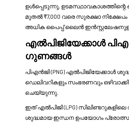
ഉൾപ്പെടുന്നു, ഉടമസ്ഥാവകാശത്തിന്റെ 
മുതൽ ₹7,000 വരെ സുരക്ഷാ നിക്ഷേപം
അധിക പൈപ്പ് ലൈൻ ഇൻസ്റ്റലേഷനു
എൽപിജിയേക്കാൾ പിഎൻ
ഗുണങ്ങൾ
പിഎൻജി (PNG) എൽപിജിയേക്കാൾ ശുദ്ധ
ഡെലിവറികളും സംഭരണവും ഒഴിവാക്കിക്
ചെയ്യുന്നു.
ഇത് എൽപിജി (LPG) സിലിണ്ടറുകളിലെ 
ശുദ്ധമായ ഇന്ധന ഉപയോഗം പ്രോത്സാഹി