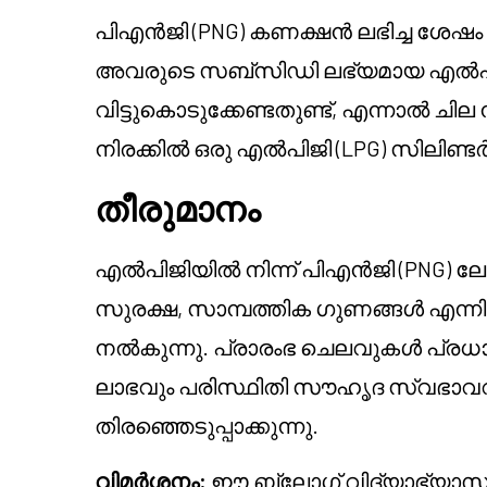
പിഎൻജി (PNG) കണക്ഷൻ ലഭിച്ച ശേഷ
അവരുടെ സബ്സിഡി ലഭ്യമായ എൽപി
വിട്ടുകൊടുക്കേണ്ടതുണ്ട്, എന്നാൽ 
നിരക്കിൽ ഒരു എൽപിജി (LPG) സിലിണ്ട
തീരുമാനം
എൽപിജിയിൽ നിന്ന് പിഎൻജി (PNG) ലേക്ക
സുരക്ഷ, സാമ്പത്തിക ഗുണങ്ങൾ എന്ന
നൽകുന്നു. പ്രാരംഭ ചെലവുകൾ പ്രധ
ലാഭവും പരിസ്ഥിതി സൗഹൃദ സ്വഭാ
തിരഞ്ഞെടുപ്പാക്കുന്നു.
വിമർശനം:
ഈ ബ്ലോഗ് വിദ്യാഭ്യാസ 