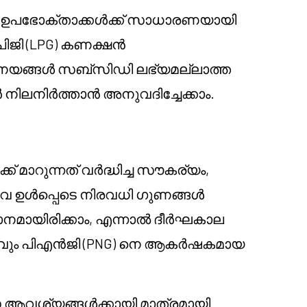
ം ഉപഭോക്താക്കൾക്ക് സാധാരണയായി
ജി (LPG) കണക്ഷൻ
ചില നയങ്ങൾ സബ്സിഡി ലഭ്യമല്ലാത്ത
ർ നിലനിർത്താൻ അനുവദിച്ചേക്കാം.
് മാറുന്നത് വർദ്ധിച്ച സൗകര്യം,
ിവ ഉൾപ്പെടെ നിരവധി ഗുണങ്ങൾ
ാനമായിരിക്കാം, എന്നാൽ ദീർഘകാല
വവും പിഎൻജി (PNG) നെ ആകർഷകമായ
ആവശ്യങ്ങൾക്കായി മാത്രമായി