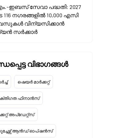
എം.-ഇബസ് സേവാ പദ്ധതി: 2027
 116 നഗരങ്ങളിൽ 10,000 എസി
സുകൾ വിന്യസിക്കാൻ
ത്യൻ സർക്കാർ
ധപ്പെട്ട വിഭാഗങ്ങൾ
ച്ച്
ഷെയർ മാർക്കറ്റ്
യക്തിഗത ഫിനാൻസ്
്കറ്റ് അപ്‌ഡേറ്റ്സ്
ൂച്ചേഴ്സ് ആൻഡ് ഓപ്ഷൻസ്