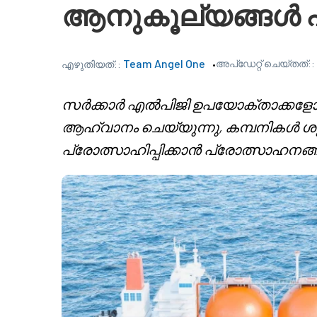
ആനുകൂല്യങ്ങൾ എ
Team Angel One
അപ്‌ഡേറ്റ് ചെയ്തത്::
എഴുതിയത്::
സർക്കാർ എൽപിജി ഉപയോക്താക്കളോട
ആഹ്വാനം ചെയ്യുന്നു, കമ്പനികൾ ശ
പ്രോത്സാഹിപ്പിക്കാൻ പ്രോത്സാഹനങ്