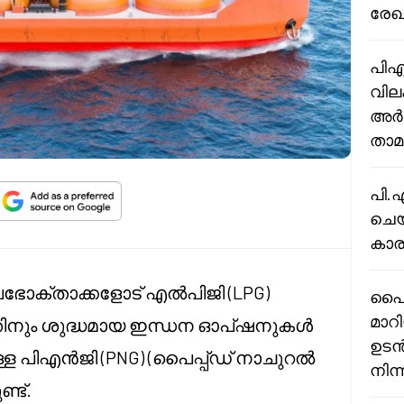
രേഖ
പിഎ
വില
അർഹ
താമ
പി.
ചെയ
കാര
ഭോക്താക്കളോട് എൽപിജി (LPG)
പൈപ്
മാറ
്നതിനും ശുദ്ധമായ ഇന്ധന ഓപ്ഷനുകൾ
ഉടൻ
ള്ള പിഎൻജി (PNG) (പൈപ്പ്ഡ് നാചുറൽ
നിന
്ട്.