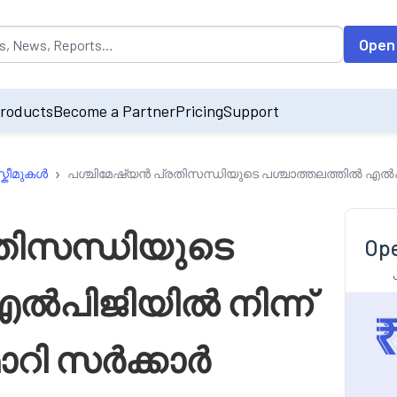
opulated by default on accessing the input field. On entering data int
Open
roducts
Become a Partner
Pricing
Support
›
്കീമുകൾ
പശ്ചിമേഷ്യൻ പ്രതിസന്ധിയുടെ പശ്ചാത്തലത്തിൽ എൽപ
തിസന്ധിയുടെ
Ope
എൽപിജിയിൽ നിന്ന്
ാറി സർക്കാർ