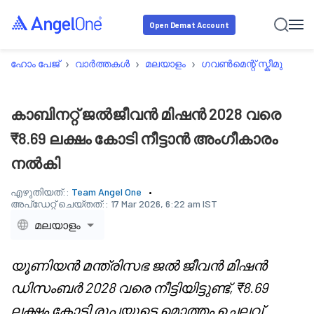
Open Demat Account
›
›
›
›
ഹോം പേജ്
വാർത്തകൾ
മലയാളം
ഗവൺമെന്റ് സ്കീമുകൾ
കാബിനറ്റ് ജൽജീവൻ മിഷൻ 2028 വരെ
₹8.69 ലക്ഷം കോടി നീട്ടാൻ അംഗീകാരം
നൽകി
എഴുതിയത്::
Team Angel One
അപ്‌ഡേറ്റ് ചെയ്തത്::
17 Mar 2026, 6:22 am IST
മലയാളം
യൂണിയൻ മന്ത്രിസഭ ജൽ ജീവൻ മിഷൻ
ഡിസംബർ 2028 വരെ നീട്ടിയിട്ടുണ്ട്, ₹8.69
ലക്ഷം കോടി രൂപയുടെ മൊത്തം ചെലവ്