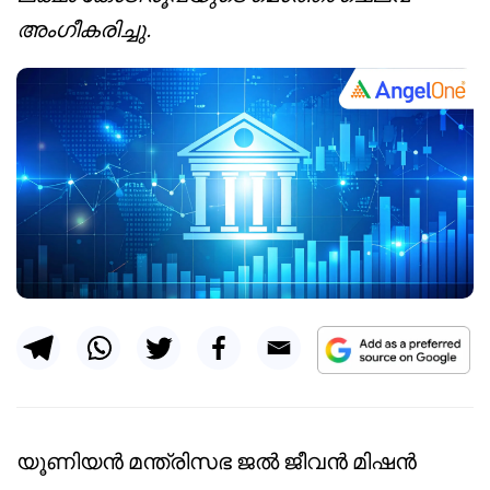
അംഗീകരിച്ചു.
യൂണിയൻ മന്ത്രിസഭ ജൽ ജീവൻ മിഷൻ