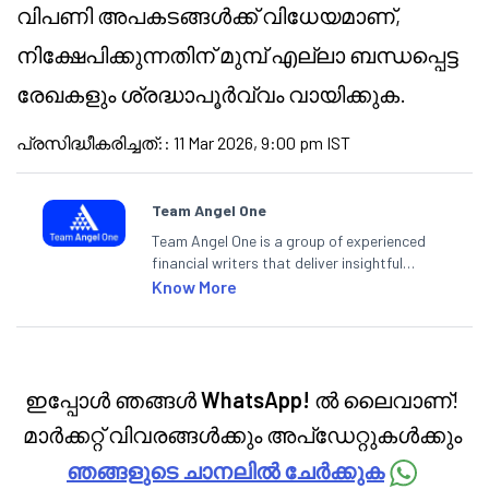
വിപണി അപകടങ്ങൾക്ക് വിധേയമാണ്,
നിക്ഷേപിക്കുന്നതിന് മുമ്പ് എല്ലാ ബന്ധപ്പെട്ട
രേഖകളും ശ്രദ്ധാപൂർവ്വം വായിക്കുക.
പ്രസിദ്ധീകരിച്ചത്:
:
11 Mar 2026, 9:00 pm IST
Team Angel One
Team Angel One is a group of experienced
financial writers that deliver insightful
articles on the stock market, IPO, economy,
Know More
personal finance, commodities and related
categories.
ഇപ്പോൾ ഞങ്ങൾ
WhatsApp!
ൽ ലൈവാണ്!
മാർക്കറ്റ് വിവരങ്ങൾക്കും അപ്‌ഡേറ്റുകൾക്കും
ഞങ്ങളുടെ ചാനലിൽ ചേർക്കുക