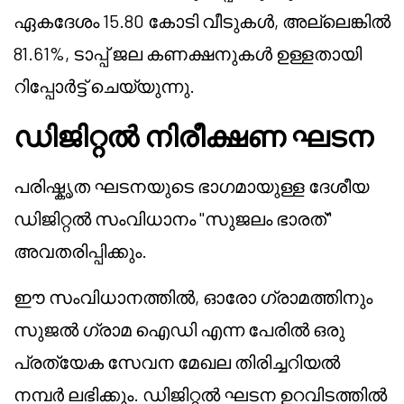
ഏകദേശം 15.80 കോടി വീടുകൾ, അല്ലെങ്കിൽ
81.61%, ടാപ്പ് ജല കണക്ഷനുകൾ ഉള്ളതായി
റിപ്പോർട്ട് ചെയ്യുന്നു.
ഡിജിറ്റൽ നിരീക്ഷണ ഘടന
പരിഷ്കൃത ഘടനയുടെ ഭാഗമായുള്ള ദേശീയ
ഡിജിറ്റൽ സംവിധാനം "സുജലം ഭാരത്"
അവതരിപ്പിക്കും.
ഈ സംവിധാനത്തിൽ, ഓരോ ഗ്രാമത്തിനും
സുജൽ ഗ്രാമ ഐഡി എന്ന പേരിൽ ഒരു
പ്രത്യേക സേവന മേഖല തിരിച്ചറിയൽ
നമ്പർ ലഭിക്കും. ഡിജിറ്റൽ ഘടന ഉറവിടത്തിൽ