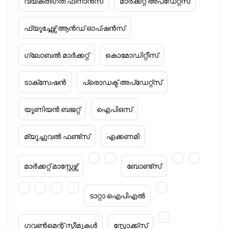
വ്യക്തിഗത ഫിനാൻസ്
മാർക്കറ്റ് അപ്‌ഡേറ്റ്സ്
ഫ്യൂച്ചേഴ്സ് ആൻഡ് ഓപ്ഷൻസ്
ഗ്ലോബൽ മാർക്കറ്റ്
കൊമോഡിറ്റീസ്
ടാക്‌സേഷൻ
പ്രൊഡക്ട് അപ്‌ഡേറ്റ്സ്
യൂണിയൻ ബജറ്റ്
ഐപിഒസ്
മ്യൂച്ചുവൽ ഫണ്ട്സ്
എക്കണമി
മാർക്കറ്റ് മാസ്റ്റേഴ്സ്
ബോണ്ട്സ്
ടാറ്റാ ഐപിഎൽ
ഗവൺമെന്റ് സ്കീമുകൾ
സ്റ്റോക്ക്‌സ്