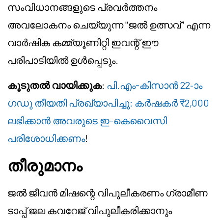
സംവിധാനങ്ങളുടെ പ്രവർത്തനം
അവലോകനം ചെയ്യുന്ന "ജൽ ഉത്സവ്" എന്ന
വാർഷിക കമ്മ്യൂണിറ്റി ഇവന്റ് ഈ
പരിപാടിയിൽ ഉൾപ്പെടും.
കൂടുതൽ വായിക്കുക
:
പി.എം-കിസാൻ 22-ാം
ഗഡു തീയതി പ്രഖ്യാപിച്ചു: കർഷകർ ₹2,000
ലഭിക്കാൻ അവരുടെ ഇ-കെവൈസി
പരിശോധിക്കണം
!
തീരുമാനം
ജൽ ജീവൻ മിഷന്റെ വിപുലീകരണം ഗ്രാമീണ
ടാപ്പ് ജല കവറേജ് വിപുലീകരിക്കാനും