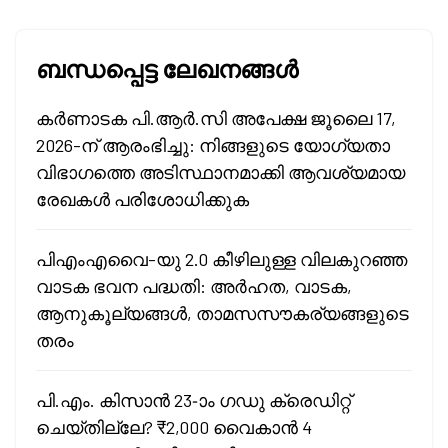
ബന്ധപ്പെട്ട ലേഖനങ്ങൾ
കർണാടക പി.ആർ.സി അപേക്ഷ ജൂലൈ 17,
2026-ന് ആരംഭിച്ചു: നിങ്ങളുടെ യോഗ്യതാ
വിഭാഗത്തെ അടിസ്ഥാനമാക്കി ആവശ്യമായ
രേഖകൾ പരിശോധിക്കുക
പിഎംഎവൈ-യു 2.0 കീഴിലുള്ള വിലകുറഞ്ഞ
വാടക ഭവന പദ്ധതി: അർഹത, വാടക,
ആനുകൂല്യങ്ങൾ, താമസസൗകര്യങ്ങളുടെ
തരം
പി.എം. കിസാൻ 23-ാം ഗഡു ക്രെഡിറ്റ്
ചെയ്തില്ലേ? ₹2,000 വൈകാൻ 4