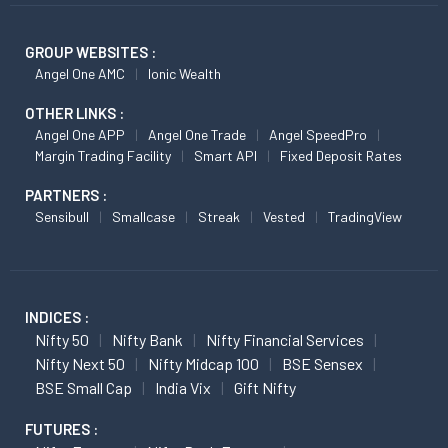
GROUP WEBSITES :
Angel One AMC
Ionic Wealth
OTHER LINKS :
Angel One APP
Angel One Trade
Angel SpeedPro
Margin Trading Facility
Smart API
Fixed Deposit Rates
PARTNERS :
Sensibull
Smallcase
Streak
Vested
TradingView
INDICES :
Nifty 50
Nifty Bank
Nifty Financial Services
Nifty Next 50
Nifty Midcap 100
BSE Sensex
BSE Small Cap
India Vix
Gift Nifty
FUTURES :