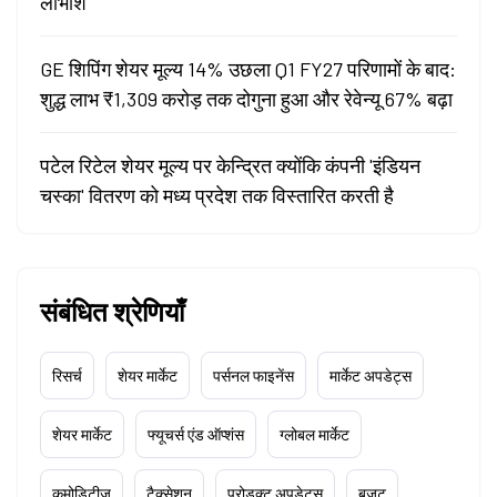
लाभांश
GE शिपिंग शेयर मूल्य 14% उछला Q1 FY27 परिणामों के बाद:
शुद्ध लाभ ₹1,309 करोड़ तक दोगुना हुआ और रेवेन्यू 67% बढ़ा
पटेल रिटेल शेयर मूल्य पर केन्द्रित क्योंकि कंपनी 'इंडियन
चस्का' वितरण को मध्य प्रदेश तक विस्तारित करती है
संबंधित श्रेणियाँ
रिसर्च
शेयर मार्केट
पर्सनल फाइनेंस
मार्केट अपडेट्स
शेयर मार्केट
फ्यूचर्स एंड ऑप्शंस
ग्लोबल मार्केट
कमोडिटीज़
टैक्सेशन
प्रोडक्ट अपडेट्स
बजट