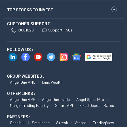
TOP STOCKS TO INVEST
CUSTOMER SUPPORT :
18001020
Support FAQs
FOLLOW US :
GROUP WEBSITES :
Angel One AMC
Ionic Wealth
OTHER LINKS :
Angel One APP
Angel One Trade
Angel SpeedPro
Margin Trading Facility
Smart API
Fixed Deposit Rates
PARTNERS :
Sensibull
Smallcase
Streak
Vested
TradingView