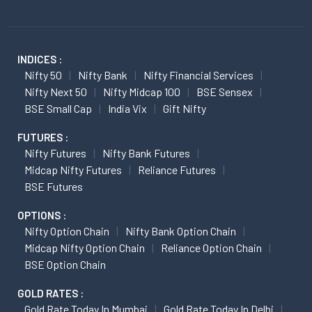
INDICES :
Nifty 50
Nifty Bank
Nifty Financial Services
Nifty Next 50
Nifty Midcap 100
BSE Sensex
BSE Small Cap
India Vix
Gift Nifty
FUTURES :
Nifty Futures
Nifty Bank Futures
Midcap Nifty Futures
Reliance Futures
BSE Futures
OPTIONS :
Nifty Option Chain
Nifty Bank Option Chain
Midcap Nifty Option Chain
Reliance Option Chain
BSE Option Chain
GOLD RATES :
Gold Rate Today In Mumbai
Gold Rate Today In Delhi