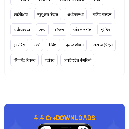
आईपीओज़
म्यूचुअल फंड्स
अर्थव्यवस्था
मार्केट मास्टर्स
अर्थव्यवस्था
अन्य
बॉन्ड्स
ग्लोबल स्टॉक
ट्रेडिंग
इंश्योरेंस
खर्चे
निवेश
क्रूड ऑयल
टाटा आईपीएल
गॉवर्नमेंट स्किम्स
स्टॉक्स
अनलिस्टेड कंपनियां
4.4 Cr+
DOWNLOADS