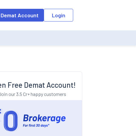
o the input field, the suggestion list will be updated as per the keyw
 Demat Account
Login
n Free Demat Account!
Join our 3.5 Cr+ happy customers