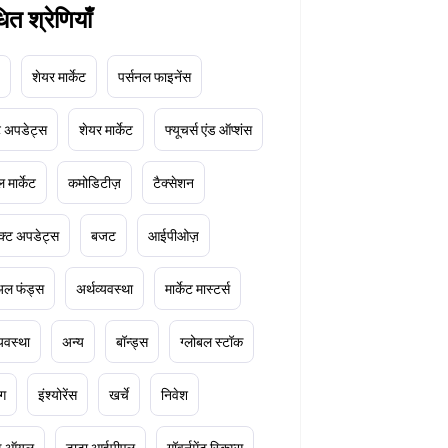
धित श्रेणियाँ
शेयर मार्केट
पर्सनल फाइनेंस
ेट अपडेट्स
शेयर मार्केट
फ्यूचर्स एंड ऑप्शंस
 मार्केट
कमोडिटीज़
टैक्सेशन
क्ट अपडेट्स
बजट
आईपीओज़
ुअल फंड्स
अर्थव्यवस्था
मार्केट मास्टर्स
्यवस्था
अन्य
बॉन्ड्स
ग्लोबल स्टॉक
ंग
इंश्योरेंस
खर्चे
निवेश
ूड ऑयल
टाटा आईपीएल
गॉवर्नमेंट स्किम्स