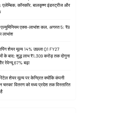
 एलेम्बिक, कॉनकॉर, बालकृष्ण इंडस्ट्रीज और
क
ता एल्युमिनियम एक्स-लाभांश कल, अगस्त 5: ₹8
म लाभांश
पिंग शेयर मूल्य 14% उछला Q1 FY27
मों के बाद: शुद्ध लाभ ₹1,309 करोड़ तक दोगुना
र रेवेन्यू 67% बढ़ा
िटेल शेयर मूल्य पर केन्द्रित क्योंकि कंपनी
यन चस्का' वितरण को मध्य प्रदेश तक विस्तारित
है