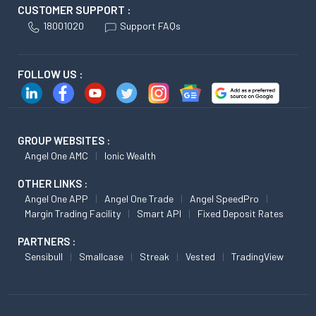
CUSTOMER SUPPORT :
18001020
Support FAQs
FOLLOW US :
GROUP WEBSITES :
Angel One AMC
Ionic Wealth
OTHER LINKS :
Angel One APP
Angel One Trade
Angel SpeedPro
Margin Trading Facility
Smart API
Fixed Deposit Rates
PARTNERS :
Sensibull
Smallcase
Streak
Vested
TradingView