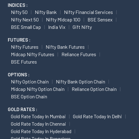
INDICES :
Nifty 50
Nifty Bank
Nifty Financial Services
Nifty Next 50
Nifty Midcap 100
BSE Sensex
BSE Small Cap
India Vix
Gift Nifty
FUTURES :
Nifty Futures
Nifty Bank Futures
Midcap Nifty Futures
Reliance Futures
BSE Futures
OPTIONS :
Nifty Option Chain
Nifty Bank Option Chain
Midcap Nifty Option Chain
Reliance Option Chain
BSE Option Chain
GOLD RATES :
Gold Rate Today In Mumbai
Gold Rate Today In Delhi
Gold Rate Today In Chennai
Gold Rate Today In Hyderabad
Gold Rate Today In Bangalore