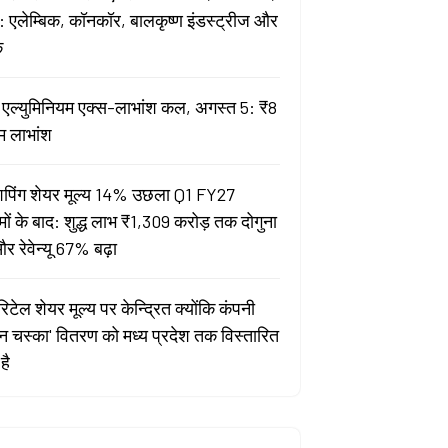
 एलेम्बिक, कॉनकॉर, बालकृष्ण इंडस्ट्रीज और
क
ता एल्युमिनियम एक्स-लाभांश कल, अगस्त 5: ₹8
म लाभांश
पिंग शेयर मूल्य 14% उछला Q1 FY27
मों के बाद: शुद्ध लाभ ₹1,309 करोड़ तक दोगुना
र रेवेन्यू 67% बढ़ा
िटेल शेयर मूल्य पर केन्द्रित क्योंकि कंपनी
यन चस्का' वितरण को मध्य प्रदेश तक विस्तारित
है