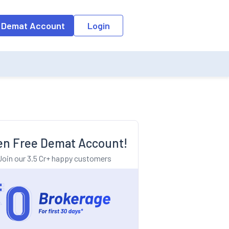
o the input field, the suggestion list will be updated as per the keyw
 Demat Account
Login
n Free Demat Account!
Join our 3.5 Cr+ happy customers