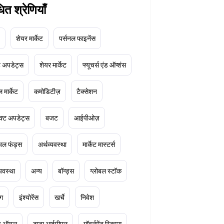
धित श्रेणियाँ
शेयर मार्केट
पर्सनल फाइनेंस
ेट अपडेट्स
शेयर मार्केट
फ्यूचर्स एंड ऑप्शंस
 मार्केट
कमोडिटीज़
टैक्सेशन
क्ट अपडेट्स
बजट
आईपीओज़
ुअल फंड्स
अर्थव्यवस्था
मार्केट मास्टर्स
्यवस्था
अन्य
बॉन्ड्स
ग्लोबल स्टॉक
ंग
इंश्योरेंस
खर्चे
निवेश
ूड ऑयल
टाटा आईपीएल
गॉवर्नमेंट स्किम्स