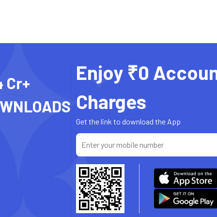
Enjoy ₹0 Accoun
4 Cr+
Charges
OWNLOADS
Get the link to download the App