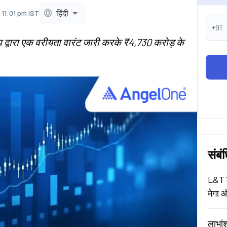
हिंदी
 11:01 pm IST
+91
 द्वारा एक वरीयता वारंट जारी करके ₹4,730 करोड़ के
संबं
L&T श
मेगा ऑ
लाभां