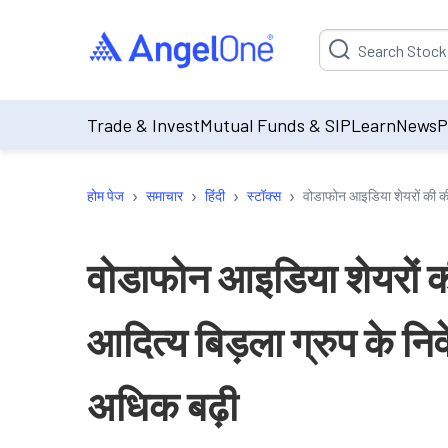
Suggestion will be p
Trade & Invest
Mutual Funds & SIP
Learn
News
P
›
›
›
›
होम पेज
समाचार
हिंदी
स्टॉक्स
वोडाफोन आइडिया शेयरों की की
वोडाफोन आइडिया शेयरों 
आदित्य बिड़ला ग्रुप के नि
अधिक बढ़ी