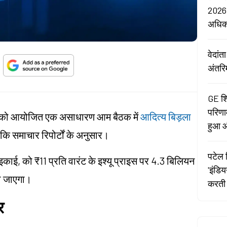
2026:
अधि
वेदां
अंतरि
GE शि
परिणा
ार को आयोजित एक असाधारण आम बैठक में
आदित्य बिड़ला
हुआ औ
 कि समाचार रिपोर्टों के अनुसार।
पटेल र
प इकाई, को ₹11 प्रति वारंट के इश्यू प्राइस पर 4.3 बिलियन
'इंडि
या जाएगा।
करती 
र