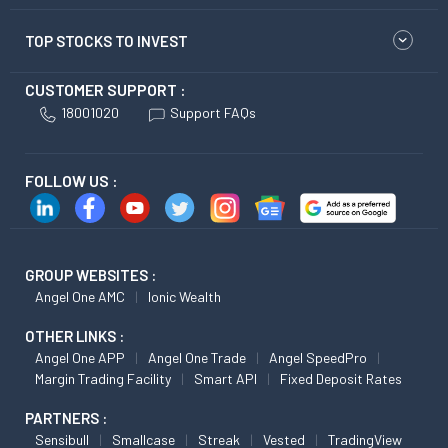
TOP STOCKS TO INVEST
CUSTOMER SUPPORT :
18001020
Support FAQs
FOLLOW US :
GROUP WEBSITES :
Angel One AMC
Ionic Wealth
OTHER LINKS :
Angel One APP
Angel One Trade
Angel SpeedPro
Margin Trading Facility
Smart API
Fixed Deposit Rates
PARTNERS :
Sensibull
Smallcase
Streak
Vested
TradingView