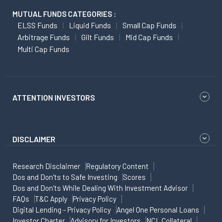
MUTUAL FUNDS CATEGORIES :
ELSS Funds
Liquid Funds
Small Cap Funds
Arbitrage Funds
Gilt Funds
Mid Cap Funds
Multi Cap Funds
ATTENTION INVESTORS
DISCLAIMER
Research Disclaimer
Regulatory Content
Dos and Don'ts to Safe Investing
Scores
Dos and Don'ts While Dealing With Investment Advisor
FAQs
T&C Apply
Privacy Policy
Digital Lending - Privacy Policy
Angel One Personal Loans
Investor Charter
Advisory for Investors
NCL Collateral