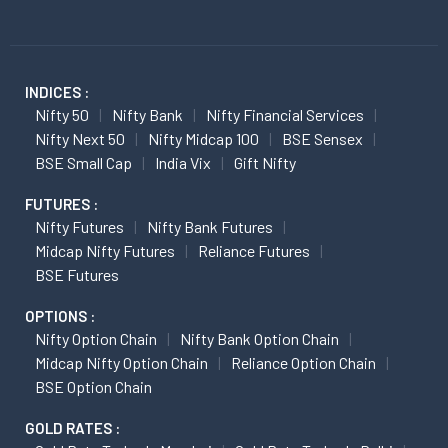
INDICES :
Nifty 50
Nifty Bank
Nifty Financial Services
Nifty Next 50
Nifty Midcap 100
BSE Sensex
BSE Small Cap
India Vix
Gift Nifty
FUTURES :
Nifty Futures
Nifty Bank Futures
Midcap Nifty Futures
Reliance Futures
BSE Futures
OPTIONS :
Nifty Option Chain
Nifty Bank Option Chain
Midcap Nifty Option Chain
Reliance Option Chain
BSE Option Chain
GOLD RATES :