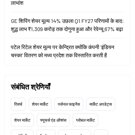
लाभांश
GE शिपिंग शेयर मूल्य 14% उछला Q1 FY27 परिणामों के बाद:
शुद्ध लाभ ₹1,309 करोड़ तक दोगुना हुआ और रेवेन्यू 67% बढ़ा
पटेल रिटेल शेयर मूल्य पर केन्द्रित क्योंकि कंपनी 'इंडियन
चस्का' वितरण को मध्य प्रदेश तक विस्तारित करती है
संबंधित श्रेणियाँ
रिसर्च
शेयर मार्केट
पर्सनल फाइनेंस
मार्केट अपडेट्स
शेयर मार्केट
फ्यूचर्स एंड ऑप्शंस
ग्लोबल मार्केट