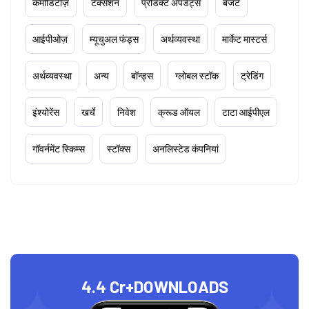
कमोडिटीज़
टैक्सेशन
प्रोडक्ट अपडेट्स
बजट
आईपीओज़
म्यूचुअल फंड्स
अर्थव्यवस्था
मार्केट मास्टर्स
अर्थव्यवस्था
अन्य
बॉन्ड्स
ग्लोबल स्टॉक
ट्रेडिंग
इंश्योरेंस
खर्चे
निवेश
क्रूड ऑयल
टाटा आईपीएल
गॉवर्नमेंट स्किम्स
स्टॉक्स
अनलिस्टेड कंपनियां
4.4 Cr+
DOWNLOADS