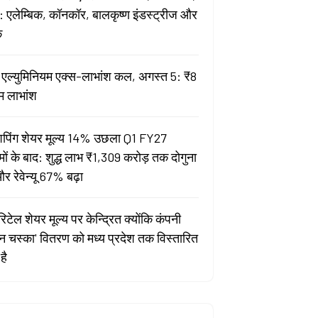
 एलेम्बिक, कॉनकॉर, बालकृष्ण इंडस्ट्रीज और
क
ता एल्युमिनियम एक्स-लाभांश कल, अगस्त 5: ₹8
म लाभांश
पिंग शेयर मूल्य 14% उछला Q1 FY27
मों के बाद: शुद्ध लाभ ₹1,309 करोड़ तक दोगुना
र रेवेन्यू 67% बढ़ा
िटेल शेयर मूल्य पर केन्द्रित क्योंकि कंपनी
यन चस्का' वितरण को मध्य प्रदेश तक विस्तारित
है