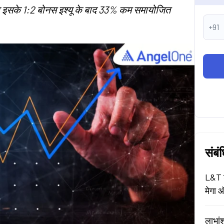
 और इसके 1:2 बोनस इश्यू के बाद 33% कम समायोजित
+91
संबं
L&T श
मेगा ऑ
लाभां