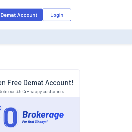
o the input field, the suggestion list will be updated as per the keyw
 Demat Account
Login
n Free Demat Account!
Join our 3.5 Cr+ happy customers