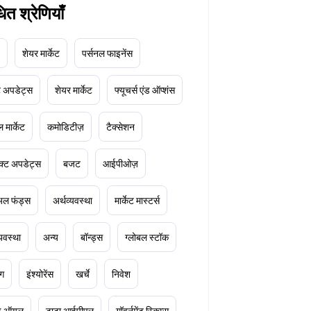
धित श्रेणियाँ
शेयर मार्केट
पर्सनल फाइनेंस
ेट अपडेट्स
शेयर मार्केट
फ्यूचर्स एंड ऑप्शंस
 मार्केट
कमोडिटीज़
टैक्सेशन
क्ट अपडेट्स
बजट
आईपीओज़
ुअल फंड्स
अर्थव्यवस्था
मार्केट मास्टर्स
्यवस्था
अन्य
बॉन्ड्स
ग्लोबल स्टॉक
ंग
इंश्योरेंस
खर्चे
निवेश
ूड ऑयल
टाटा आईपीएल
गॉवर्नमेंट स्किम्स