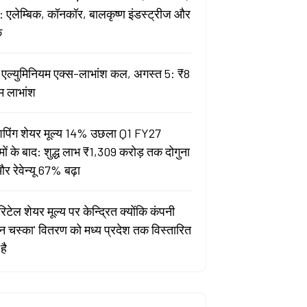
 एलेम्बिक, कॉनकॉर, बालकृष्ण इंडस्ट्रीज और
क
ता एल्युमिनियम एक्स-लाभांश कल, अगस्त 5: ₹8
म लाभांश
पिंग शेयर मूल्य 14% उछला Q1 FY27
मों के बाद: शुद्ध लाभ ₹1,309 करोड़ तक दोगुना
र रेवेन्यू 67% बढ़ा
िटेल शेयर मूल्य पर केन्द्रित क्योंकि कंपनी
यन चस्का' वितरण को मध्य प्रदेश तक विस्तारित
है