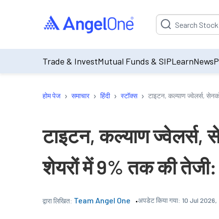
Suggestion will be p
Trade & Invest
Mutual Funds & SIP
Learn
News
P
›
›
›
›
होम पेज
समाचार
हिंदी
स्टॉक्स
टाइटन, कल्याण ज्वेलर्स, सेनको
टाइटन, कल्याण ज्वेलर्स,
शेयरों में 9% तक की तेजी: यह
Team Angel One
अपडेट किया गया:
10 Jul 2026,
द्वारा लिखित: