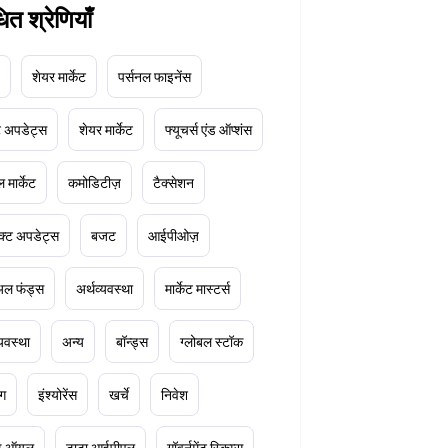
धित श्रेणियाँ
शेयर मार्केट
पर्सनल फाइनेंस
ेट अपडेट्स
शेयर मार्केट
फ्यूचर्स एंड ऑप्शंस
 मार्केट
कमोडिटीज़
टैक्सेशन
क्ट अपडेट्स
बजट
आईपीओज़
ुअल फंड्स
अर्थव्यवस्था
मार्केट मास्टर्स
्यवस्था
अन्य
बॉन्ड्स
ग्लोबल स्टॉक
ंग
इंश्योरेंस
खर्चे
निवेश
ूड ऑयल
टाटा आईपीएल
गॉवर्नमेंट स्किम्स