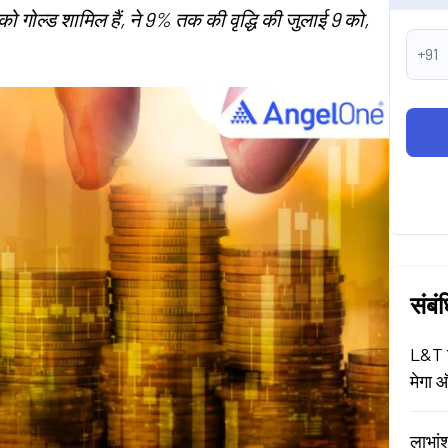
नको गोल्ड शामिल हैं, ने 9% तक की वृद्धि की जुलाई 9 को,
+91
संबं
L&T श
मेगा ऑ
लाभां