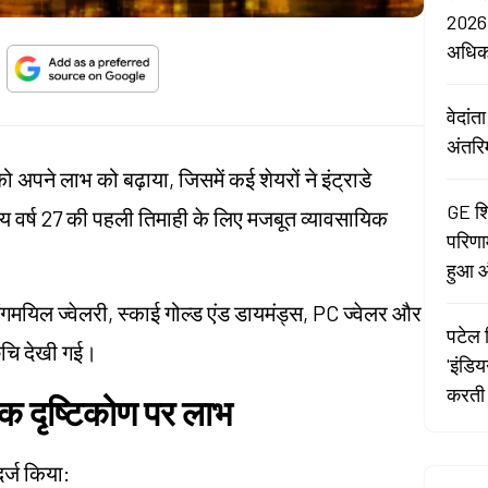
2026:
अधि
वेदां
अंतरि
 अपने लाभ को बढ़ाया, जिसमें कई शेयरों ने इंट्राडे
GE शि
तीय वर्ष 27 की पहली तिमाही के लिए मजबूत व्यावसायिक
परिणा
हुआ औ
थंगमयिल ज्वेलरी, स्काई गोल्ड एंड डायमंड्स, PC ज्वेलर और
पटेल र
रुचि देखी गई।
'इंडि
करती 
िक दृष्टिकोण पर लाभ
दर्ज किया: