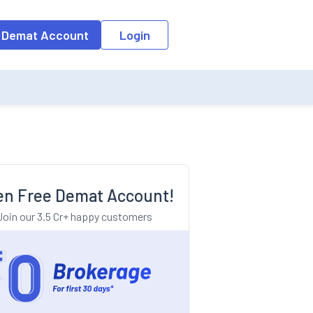
o the input field, the suggestion list will be updated as per the keyw
 Demat Account
Login
n Free Demat Account!
Join our 3.5 Cr+ happy customers